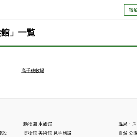
宿
族館」一覧
高千穂牧場
動物園 水族館
温泉・ス
施設
博物館 美術館 見学施設
自然 公