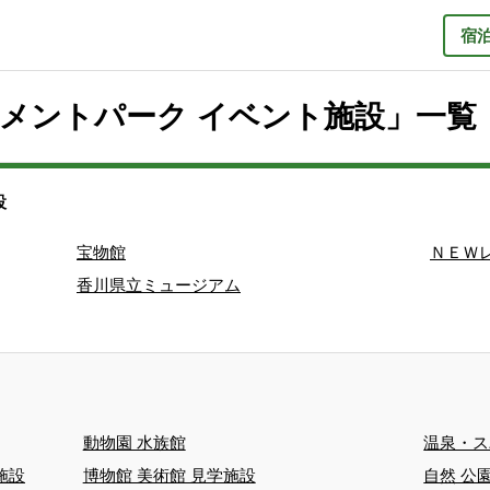
宿
メントパーク イベント施設」一覧
設
宝物館
ＮＥＷ
香川県立ミュージアム
動物園 水族館
温泉・ス
施設
博物館 美術館 見学施設
自然 公