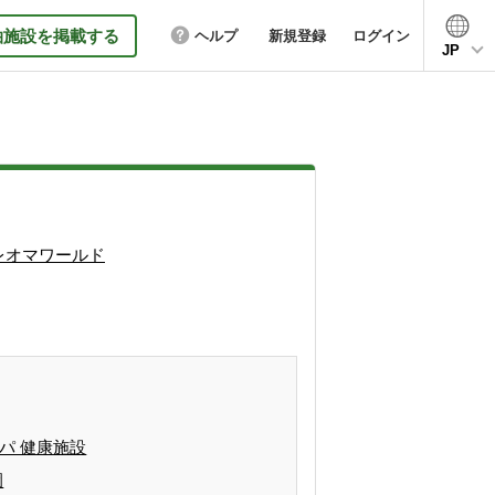
泊施設を掲載する
ヘルプ
新規登録
ログイン
JP
レオマワールド
パ 健康施設
園