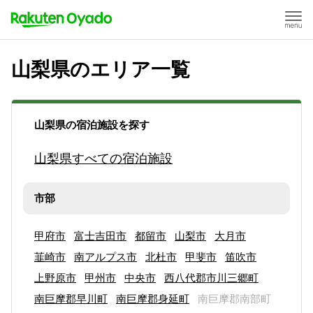
山梨県のエリア一覧
山梨県の宿泊施設を探す
山梨県すべての宿泊施設
市部
甲府市
富士吉田市
都留市
山梨市
大月市
韮崎市
南アルプス市
北杜市
甲斐市
笛吹市
上野原市
甲州市
中央市
西八代郡市川三郷町
南巨摩郡早川町
南巨摩郡身延町
南巨摩郡南部町