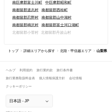
南巨摩郡富士川町
中巨摩郡昭和町
南都留郡道志村
南都留郡西桂町
南都留郡忍野村
南都留郡山中湖村
南都留郡鳴沢村
南都留郡富士河口湖町
北都留郡小菅村
北都留郡丹波山村
トップ
詳細エリアから探す
北陸・甲信越エリア
山梨県
ヘルプ
利用規約
旅行業約款
旅行条件書
旅行業務取扱料金表
個人情報保護方針
会社情報
クッキーポリシー