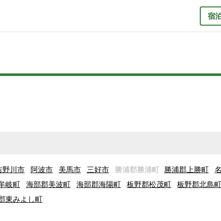
宿
吉野川市
阿波市
美馬市
三好市
勝浦郡勝浦町
勝浦郡上勝町
牟岐町
海部郡美波町
海部郡海陽町
板野郡松茂町
板野郡北島
郡東みよし町