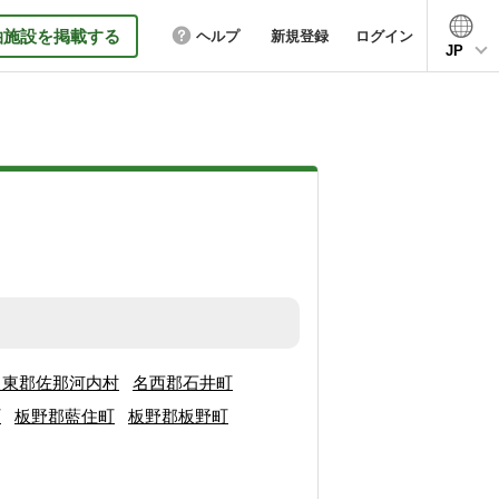
泊施設を掲載する
ヘルプ
新規登録
ログイン
JP
名東郡佐那河内村
名西郡石井町
町
板野郡藍住町
板野郡板野町