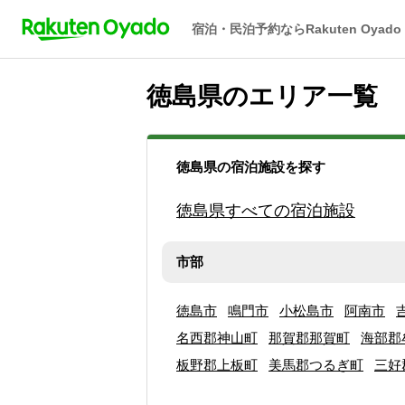
宿泊・民泊予約ならRakuten Oyado
徳島県のエリア一覧
徳島県の宿泊施設を探す
徳島県すべての宿泊施設
市部
徳島市
鳴門市
小松島市
阿南市
名西郡神山町
那賀郡那賀町
海部郡
板野郡上板町
美馬郡つるぎ町
三好