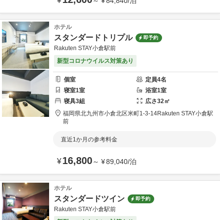
¥
～
¥
84,840
/
泊
ホテル
スタンダードトリプル
即予約
Rakuten STAY小倉駅前
新型コロナウイルス対策あり
個室
定員
4
名
寝室
1
室
浴室
1
室
寝具
3
組
広さ
32
㎡
福岡県
北九州市
小倉北区米町1-3-14
Rakuten STAY小倉駅
前
直近1か月の参考料金
16,800
¥
～
¥
89,040
/
泊
ホテル
スタンダードツイン
即予約
Rakuten STAY小倉駅前