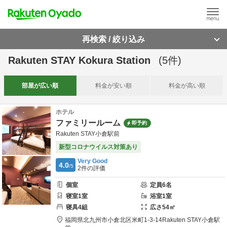
再検索 / 絞り込み
Rakuten STAY Kokura Station
(
5
件)
部屋が
広い順
料金が
安い順
料金が
高い順
ホテル
ファミリールーム
即予約
Rakuten STAY小倉駅前
新型コロナウイルス対策あり
Very Good
4.0
/5
2
件の評価
個室
定員
6
名
寝室
1
室
浴室
1
室
寝具
4
組
広さ
54
㎡
福岡県
北九州市
小倉北区米町1-3-14
Rakuten STAY小倉駅