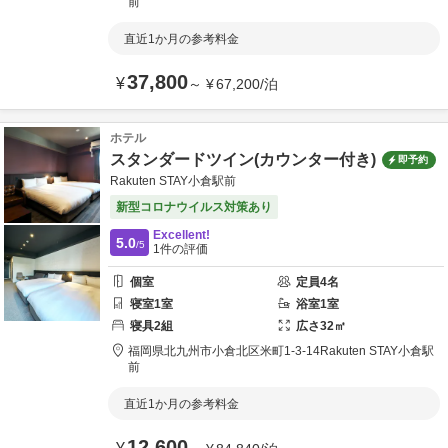
前
直近1か月の参考料金
37,800
¥
～
¥
67,200
/
泊
ホテル
スタンダードツイン(カウンター付き)
即予約
Rakuten STAY小倉駅前
新型コロナウイルス対策あり
Excellent!
5.0
/5
1
件の評価
個室
定員
4
名
寝室
1
室
浴室
1
室
寝具
2
組
広さ
32
㎡
福岡県
北九州市
小倉北区米町1-3-14
Rakuten STAY小倉駅
前
直近1か月の参考料金
12,600