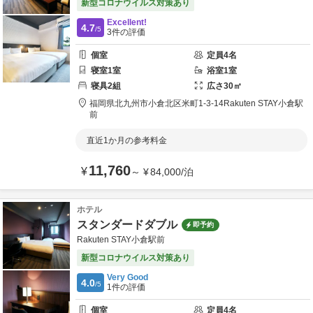
新型コロナウイルス対策あり
Excellent!
4.7
/5
3
件の評価
個室
定員
4
名
寝室
1
室
浴室
1
室
寝具
2
組
広さ
30
㎡
福岡県
北九州市
小倉北区米町1-3-14
Rakuten STAY小倉駅
前
直近1か月の参考料金
11,760
¥
～
¥
84,000
/
泊
ホテル
スタンダードダブル
即予約
Rakuten STAY小倉駅前
新型コロナウイルス対策あり
Very Good
4.0
/5
1
件の評価
個室
定員
4
名