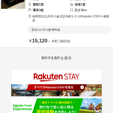
寝室
1
室
浴室
1
室
寝具
3
組
広さ
30
㎡
福岡県
北九州市
小倉北区米町1-3-14
Rakuten STAY小倉駅
前
直近1か月の参考料金
15,120
¥
～
¥
87,360
/
泊
5
件中
1-5
件を表示