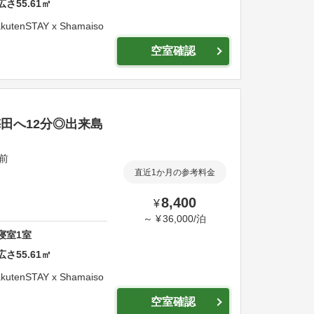
広さ
55.61
㎡
kutenSTAY x Shamaiso
空室確認
・梅田へ12分◎出来島
駅前
直近1か月の参考料金
8,400
¥
～
¥
36,000
/
泊
寝室
1
室
広さ
55.61
㎡
kutenSTAY x Shamaiso
空室確認