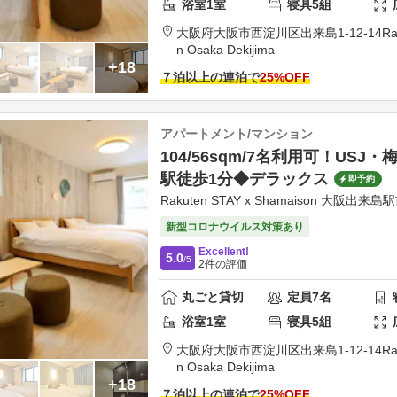
浴室
1
室
寝具
5
組
大阪府
大阪市
西淀川区出来島1-12-14
Ra
n Osaka Dekijima
+18
７泊以上の連泊で
25
%OFF
アパートメント/マンション
104/56sqm/7名利用可！USJ
駅徒歩1分◆デラックス
即予約
Rakuten STAY x Shamaison 大阪出来島
新型コロナウイルス対策あり
Excellent!
5.0
/5
2
件の評価
丸ごと貸切
定員
7
名
浴室
1
室
寝具
5
組
大阪府
大阪市
西淀川区出来島1-12-14
Ra
n Osaka Dekijima
+18
７泊以上の連泊で
25
%OFF