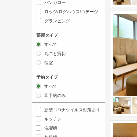
t
n
バンガロー
o
t
ロッジ/ログハウス/コテージ
i
e
グランピング
n
r
t
a
部屋タイプ
e
c
すべて
r
t
丸ごと貸切
a
w
個室
c
i
t
t
予約タイプ
w
h
すべて
i
t
即予約のみ
t
h
h
e
新型コロナウイルス対策あり
t
c
キッチン
h
a
e
洗濯機
l
c