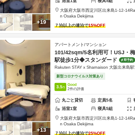
浴室
1
室
寝具
5
組
大阪府
大阪市
西淀川区出来島1-12-14
Ra
n Osaka Dekijima
+19
７泊以上の連泊で
15
%OFF
アパートメント/マンション
101/42sqm/5名利用可！USJ
駅徒歩1分◆スタンダード
即予約
Rakuten STAY x Shamaison 大阪出来島
新型コロナウイルス対策あり
Good
3.5
/5
2
件の評価
丸ごと貸切
定員
5
名
浴室
1
室
寝具
5
組
大阪府
大阪市
西淀川区出来島1-12-14
Ra
n Osaka Dekijima
+13
７泊以上の連泊で
25
%OFF