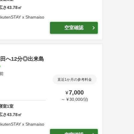
広さ
43.78
㎡
kutenSTAY x Shamaiso
空室確認
・梅田へ12分◎出来島
駅前
直近1か月の参考料金
7,000
¥
～
¥
30,000
/
泊
寝室
1
室
広さ
43.78
㎡
kutenSTAY x Shamaiso