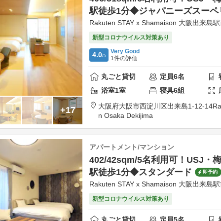
駅徒歩1分◆ジャパニーズスーペ
Rakuten STAY x Shamaison 大阪出来島
新型コロナウイルス対策あり
Very Good
4.0
/5
1
件の評価
丸ごと貸切
定員
6
名
浴室
1
室
寝具
6
組
大阪府
大阪市
西淀川区出来島1-12-14
Ra
+17
n Osaka Dekijima
アパートメント/マンション
402/42sqm/5名利用可！USJ
駅徒歩1分◆スタンダード
即予約
Rakuten STAY x Shamaison 大阪出来島
新型コロナウイルス対策あり
丸ごと貸切
定員
5
名