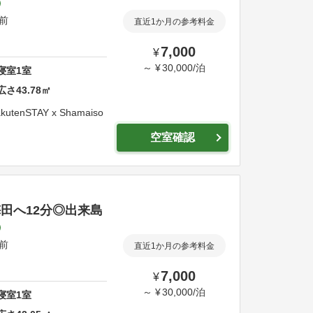
駅前
直近1か月の参考料金
7,000
¥
～
¥
30,000
/
泊
寝室
1
室
広さ
43.78
㎡
kutenSTAY x Shamaiso
空室確認
・梅田へ12分◎出来島
駅前
直近1か月の参考料金
7,000
¥
～
¥
30,000
/
泊
寝室
1
室