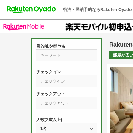
宿泊・民泊予約ならRakuten Oyado
Rakuten
目的地や都市名
部屋が
広
チェックイン
P
r
e
P
s
人数(2歳以上)
r
s
e
t