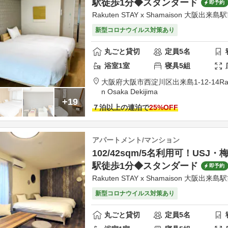
駅徒歩1分◆スタンダード
即予約
Rakuten STAY x Shamaison 大阪出来島
新型コロナウイルス対策あり
丸ごと貸切
定員
5
名
浴室
1
室
寝具
5
組
大阪府
大阪市
西淀川区出来島1-12-14
Ra
n Osaka Dekijima
+19
７泊以上の連泊で
25
%OFF
アパートメント/マンション
102/42sqm/5名利用可！USJ
駅徒歩1分◆スタンダード
即予約
Rakuten STAY x Shamaison 大阪出来島
新型コロナウイルス対策あり
丸ごと貸切
定員
5
名