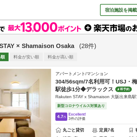
宿泊施設を掲載
STAY × Shamaison Osaka
(
28
件)
い順
料金が
安い順
料金が
高い順
アパートメント/マンション
304/56sqm/7名利用可！USJ
駅徒歩1分◆デラックス
即予約
Rakuten STAY x Shamaison 大阪出来島
新型コロナウイルス対策あり
Excellent!
4.7
/5
3
件の評価
丸ごと貸切
定員
7
名