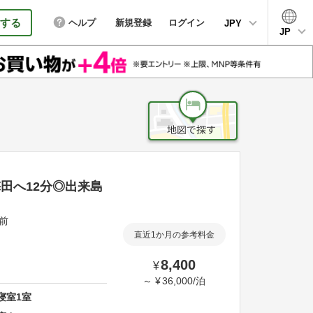
する
ヘルプ
新規登録
ログイン
JPY
JP
・梅田へ12分◎出来島
駅前
直近1か月の参考料金
8,400
¥
～
¥
36,000
/
泊
寝室
1
室