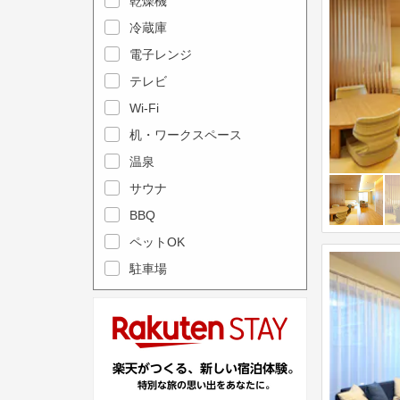
e
乾燥機
a
n
冷蔵庫
l
d
電子レンジ
e
a
テレビ
n
r
Wi-Fi
d
a
机・ワークスペース
a
n
r
温泉
d
a
s
サウナ
n
e
BBQ
d
l
ペットOK
s
e
駐車場
e
c
l
t
e
a
c
d
t
a
a
t