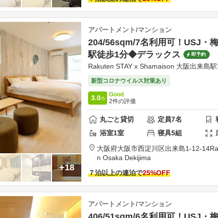
アパートメント/マンション
204/56sqm/7名利用可！USJ
駅徒歩1分◆デラックス
即予約
Rakuten STAY x Shamaison 大阪出来島
新型コロナウイルス対策あり
Good
3.0
/5
2
件の評価
丸ごと貸切
定員
7
名
浴室
1
室
寝具
5
組
大阪府
大阪市
西淀川区出来島1-12-14
Ra
n Osaka Dekijima
+18
７泊以上の連泊で
25
%OFF
アパートメント/マンション
406/51sqm/6名利用可！USJ