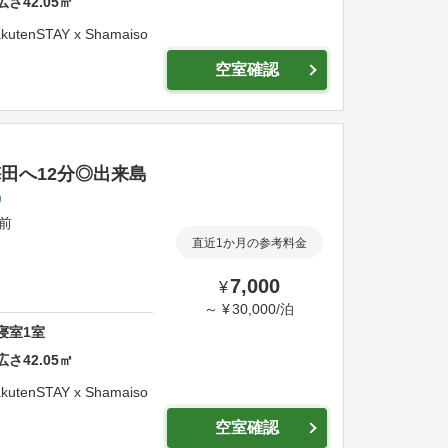
広さ
42.05
㎡
kutenSTAY x Shamaiso
空室確認
・梅田へ12分◎出来島
駅前
直近1か月の参考料金
7,000
¥
～
¥
30,000
/
泊
寝室
1
室
広さ
42.05
㎡
kutenSTAY x Shamaiso
空室確認