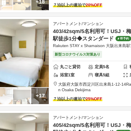
+18
７泊以上の連泊で
20
%OFF
アパートメント/マンション
403/42sqm/5名利用可！USJ
駅徒歩1分◆スタンダード
即予約
Rakuten STAY x Shamaison 大阪出来島
新型コロナウイルス対策あり
丸ごと貸切
定員
5
名
浴室
1
室
寝具
5
組
大阪府
大阪市
西淀川区出来島1-12-14
Ra
n Osaka Dekijima
+17
７泊以上の連泊で
25
%OFF
アパートメント/マンション
405/42sqm/5名利用可！USJ