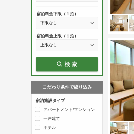
s
h
s
e
宿泊料金下限（１泊）
t
d
h
o
e
w
宿泊料金上限（１泊）
d
n
o
a
w
r
検索
n
r
a
o
r
w
こだわり条件で絞り込み
r
k
o
e
宿泊施設タイプ
w
y
アパートメント/マンション
k
t
一戸建て
e
o
y
ホテル
i