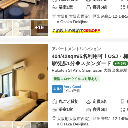
浴室
1
室
寝具
5
組
大阪府
大阪市
西淀川区出来島1-12-14
Ra
n Osaka Dekijima
+19
７泊以上の連泊で
20
%OFF
アパートメント/マンション
404/42sqm/5名利用可！USJ
駅徒歩1分◆スタンダード
即予約
Rakuten STAY x Shamaison 大阪出来島
新型コロナウイルス対策あり
Very Good
4.0
/5
1
件の評価
丸ごと貸切
定員
5
名
浴室
1
室
寝具
5
組
大阪府
大阪市
西淀川区出来島1-12-14
Ra
n Osaka Dekijima