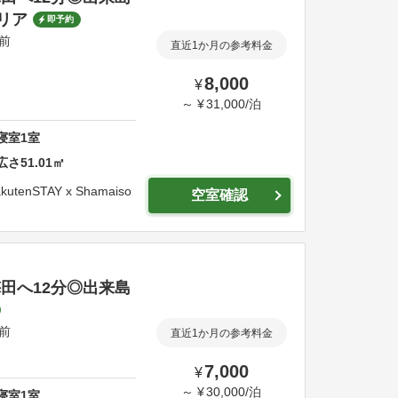
リア
即予約
駅前
直近1か月の参考料金
8,000
¥
～
¥
31,000
/
泊
寝室
1
室
広さ
51.01
㎡
kutenSTAY x Shamaiso
空室確認
・梅田へ12分◎出来島
駅前
直近1か月の参考料金
7,000
¥
～
¥
30,000
/
泊
寝室
1
室