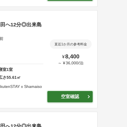
・梅田へ12分◎出来島
駅前
直近1か月の参考料金
8,400
¥
～
¥
36,000
/
泊
寝室
1
室
広さ
55.61
㎡
kutenSTAY x Shamaiso
空室確認
・梅田へ12分◎出来島