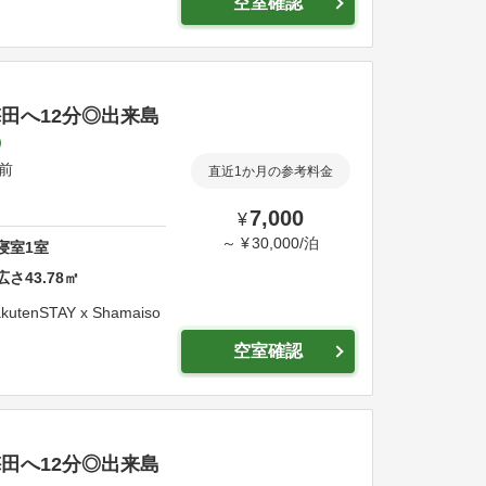
空室確認
・梅田へ12分◎出来島
駅前
直近1か月の参考料金
7,000
¥
～
¥
30,000
/
泊
寝室
1
室
広さ
43.78
㎡
kutenSTAY x Shamaiso
空室確認
・梅田へ12分◎出来島