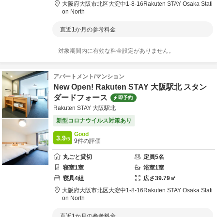
大阪府
大阪市
北区大淀中1-8-16
Rakuten STAY Osaka Stati
on North
直近1か月の参考料金
対象期間内に有効な料金設定がありません。
アパートメント/マンション
New Open! Rakuten STAY 大阪駅北 スタン
ダードフォース
即予約
Rakuten STAY 大阪駅北
新型コロナウイルス対策あり
Good
3.9
/5
9
件の評価
丸ごと貸切
定員
5
名
寝室
1
室
浴室
1
室
寝具
4
組
広さ
39.79
㎡
大阪府
大阪市
北区大淀中1-8-16
Rakuten STAY Osaka Stati
on North
直近1か月の参考料金