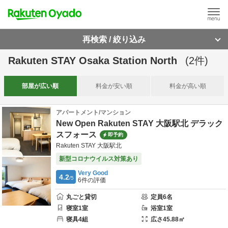
再検索 / 絞り込み
Rakuten STAY Osaka Station North
(
2
件)
部屋が
広い順
料金が
安い順
料金が
高い順
アパートメント/マンション
New Open Rakuten STAY 大阪駅北 デラック
スフォース
即予約
Rakuten STAY 大阪駅北
新型コロナウイルス対策あり
Very Good
4.2
/5
6
件の評価
丸ごと貸切
定員
6
名
寝室
1
室
浴室
1
室
寝具
4
組
広さ
45.88
㎡