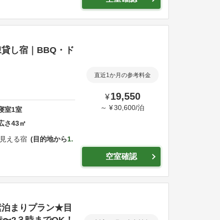
貸し宿｜BBQ・ド
直近1か月の参考料金
19,550
¥
～
¥
30,600
/
泊
寝室
1
室
広さ
43
㎡
見える宿
目的地から
1.
空室確認
素泊まりプラン★目
〜2３時までOK！