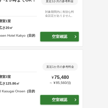
直近1か月の参考料金
対象期間内に有効な料
金設定がありません。
寝室
1
室
広さ
20
㎡
sen Hotel Kakyo
目的
空室確認
直近1か月の参考料金
75,480
寝室
3
室
¥
～
¥
85,560
/
泊
広さ
125.86
㎡
l Kasugai Onsen
目的
空室確認