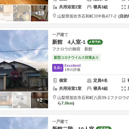
共用
浴室
2
室
寝具
3
組
+18
山梨県
笛吹市
石和町川中島477-2
目的
一戸建て
新館 4人室-1
即予約
フクロウの御宿 新館
新型コロナウイルス対策あり
Excellent!
5.0
/5
1
件の評価
個室
定員
4
名
共用
浴室
1
室
寝具
4
組
山梨県
笛吹市
石和町八田39-1
フクロウ
+2
ら
7.0km
一戸建て
新館二階 10人室
即予約