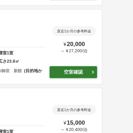
直近1か月の参考料金
20,000
¥
～
¥
27,200
/
泊
寝室
1
室
広さ
23.8
㎡
の御宿 新館
目的地か
空室確認
直近1か月の参考料金
15,000
¥
～
¥
20,400
/
泊
寝室
1
室