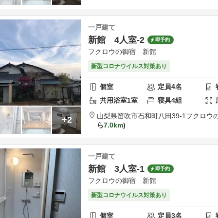
一戸建て
新館 4人室-2
即予約
フクロウの御宿 新館
新型コロナウイルス対策あり
個室
定員
4
名
共用
浴室
1
室
寝具
4
組
山梨県
笛吹市
石和町八田39-1
フクロウ
+2
ら
7.0km
一戸建て
新館 3人室-1
即予約
フクロウの御宿 新館
新型コロナウイルス対策あり
個室
定員
3
名