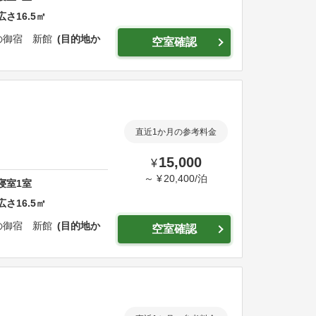
広さ
16.5
㎡
の御宿 新館
目的地か
空室確認
直近1か月の参考料金
15,000
¥
～
¥
20,400
/
泊
寝室
1
室
広さ
16.5
㎡
の御宿 新館
目的地か
空室確認