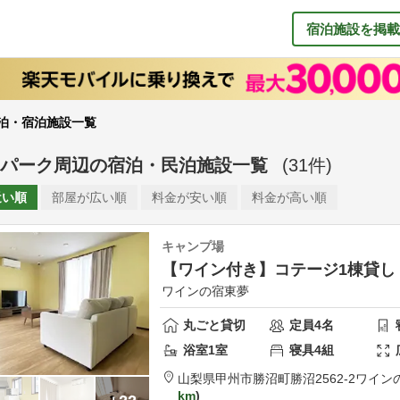
宿泊施設を掲載
泊・宿泊施設一覧
パーク周辺
の
宿泊・民泊施設一覧
(
31
件)
近い順
部屋が
広い順
料金が
安い順
料金が
高い順
キャンプ場
【ワイン付き】コテージ1棟貸し
ワインの宿東夢
丸ごと貸切
定員
4
名
浴室
1
室
寝具
4
組
山梨県
甲州市
勝沼町勝沼2562-2
ワイン
km