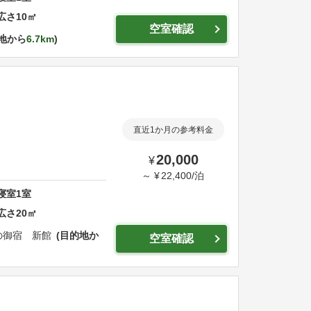
広さ
10
㎡
空室確認
地から
6.7km
直近1か月の参考料金
20,000
¥
～
¥
22,400
/
泊
寝室
1
室
広さ
20
㎡
の御宿 新館
目的地か
空室確認