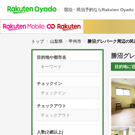
宿泊・民泊予約ならRakuten Oyado
トップ
山梨県
甲州市
勝沼グレパーク周辺の民
勝沼グレ
目的地や都市名
目的地に
チェックイン
P
r
e
P
s
人数(2歳以上)
r
s