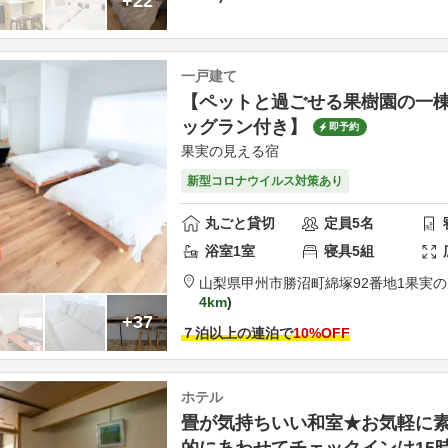
+22
一戸建て
【ペットと過ごせる果樹園の一棟
ッグラン付き】
即予約
果実の見える宿
新型コロナウイルス対策あり
丸ごと貸切
定員
5
名
浴室
1
室
寝具
5
組
山梨県
甲州市
勝沼町綿塚92番地1
果実の
4km
+37
７泊以上の連泊で
10
%OFF
ホテル
畳が気持ちいい和室★お気軽に
的にあわせてチェックインは15時