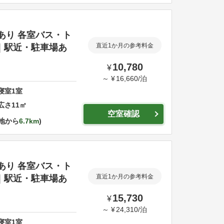
場あり 各室バス・ト
｜駅近・駐車場あ
直近1か月の参考料金
10,780
¥
～
¥
16,660
/
泊
寝室
1
室
広さ
11
㎡
空室確認
地から
6.7km
場あり 各室バス・ト
｜駅近・駐車場あ
直近1か月の参考料金
15,730
¥
～
¥
24,310
/
泊
寝室
1
室