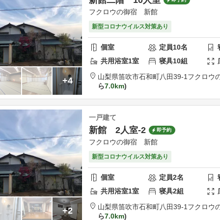
フクロウの御宿 新館
新型コロナウイルス対策あり
個室
定員
10
名
共用
浴室
1
室
寝具
10
組
山梨県
笛吹市
石和町八田39-1
フクロウ
+4
ら
7.0km
一戸建て
新館 2人室-2
即予約
フクロウの御宿 新館
新型コロナウイルス対策あり
個室
定員
2
名
共用
浴室
1
室
寝具
2
組
山梨県
笛吹市
石和町八田39-1
フクロウ
+2
ら
7.0km