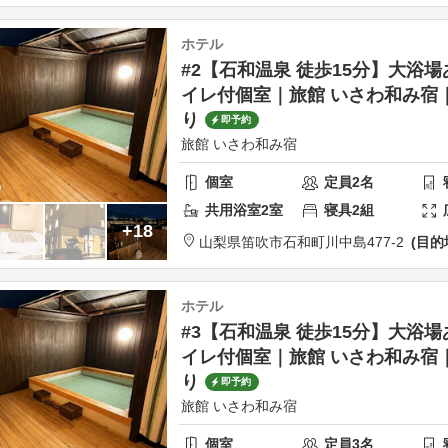
ホテル
#2【石和温泉 徒歩15分】大浴
イレ付個室｜旅館 いさわ和み宿
り
即予約
旅館 いさわ和み宿
個室
定員
2
名
共用
浴室
2
室
寝具
2
組
+18
山梨県
笛吹市
石和町川中島477-2
目的
ホテル
#3【石和温泉 徒歩15分】大浴
イレ付個室｜旅館 いさわ和み宿
り
即予約
旅館 いさわ和み宿
個室
定員
3
名