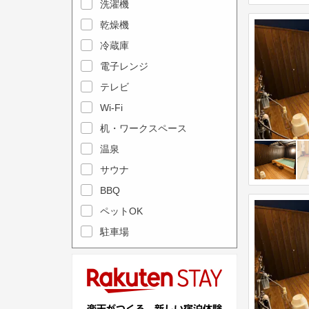
e
洗濯機
l
c
e
乾燥機
a
n
冷蔵庫
l
d
電子レンジ
e
a
テレビ
n
r
Wi-Fi
d
a
机・ワークスペース
a
n
r
温泉
d
a
s
サウナ
n
e
BBQ
d
l
ペットOK
s
e
駐車場
e
c
l
t
e
a
c
d
t