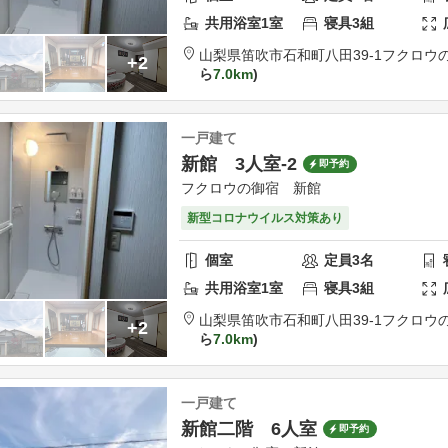
共用
浴室
1
室
寝具
3
組
山梨県
笛吹市
石和町八田39-1
フクロウ
+2
ら
7.0km
一戸建て
新館 3人室-2
即予約
フクロウの御宿 新館
新型コロナウイルス対策あり
個室
定員
3
名
共用
浴室
1
室
寝具
3
組
山梨県
笛吹市
石和町八田39-1
フクロウ
+2
ら
7.0km
一戸建て
新館二階 6人室
即予約