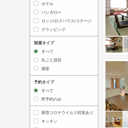
y
ホテル
i
t
n
バンガロー
o
t
ロッジ/ログハウス/コテージ
i
e
グランピング
n
r
t
a
部屋タイプ
e
c
すべて
r
t
丸ごと貸切
a
w
個室
c
i
t
t
予約タイプ
w
h
すべて
i
t
即予約のみ
t
h
h
e
新型コロナウイルス対策あり
t
c
キッチン
h
a