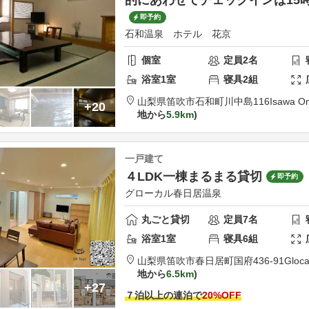
即予約
石和温泉 ホテル 花京
個室
定員
2
名
浴室
1
室
寝具
2
組
山梨県
笛吹市
石和町川中島116
Isawa On
+20
地から
5.9km
一戸建て
４LDK一棟まるまる貸切
即予約
グローカル春日居温泉
丸ごと貸切
定員
7
名
浴室
1
室
寝具
6
組
山梨県
笛吹市
春日居町国府436-91
Gloca
地から
6.5km
+27
７泊以上の連泊で
20
%OFF