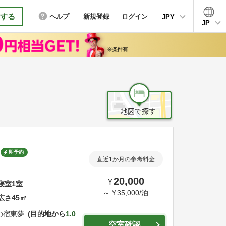
する
ヘルプ
新規登録
ログイン
JPY
JP
即予約
直近1か月の参考料金
20,000
¥
寝室
1
室
～
¥
35,000
/
泊
広さ
45
㎡
の宿東夢
目的地から
1.0
空室確認