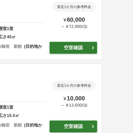
直近1か月の参考料金
60,000
¥
～
¥
72,000
/
泊
寝室
1
室
広さ
45
㎡
の御宿 新館
目的地か
空室確認
直近1か月の参考料金
10,000
¥
～
¥
13,600
/
泊
寝室
1
室
広さ
15.5
㎡
の御宿 新館
目的地か
空室確認