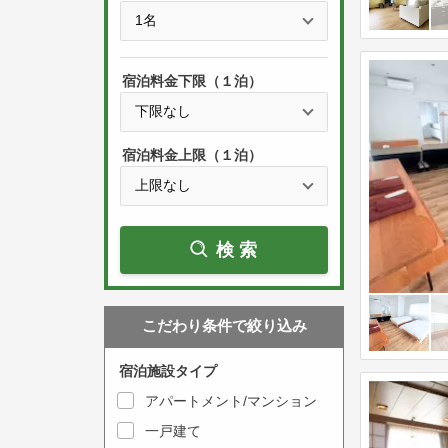
e
t
s
h
s
e
宿泊料金下限（１泊）
t
d
h
o
e
w
宿泊料金上限（１泊）
d
n
o
a
w
r
検索
n
r
a
o
r
w
こだわり条件で絞り込み
r
k
o
e
宿泊施設タイプ
w
y
アパートメント/マンション
k
t
一戸建て
e
o