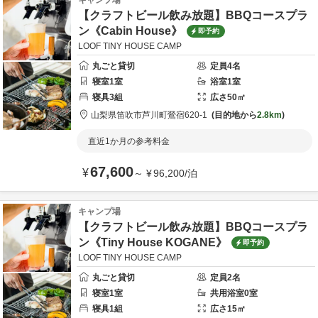
キャンプ場
【クラフトビール飲み放題】BBQコースプラ
ン《Cabin House》
即予約
LOOF TINY HOUSE CAMP
丸ごと貸切
定員
4
名
寝室
1
室
浴室
1
室
寝具
3
組
広さ
50
㎡
山梨県
笛吹市
芦川町鶯宿620-1
目的地から
2.8km
直近1か月の参考料金
67,600
¥
～
¥
96,200
/
泊
キャンプ場
【クラフトビール飲み放題】BBQコースプラ
ン《Tiny House KOGANE》
即予約
LOOF TINY HOUSE CAMP
丸ごと貸切
定員
2
名
寝室
1
室
共用
浴室
0
室
寝具
1
組
広さ
15
㎡