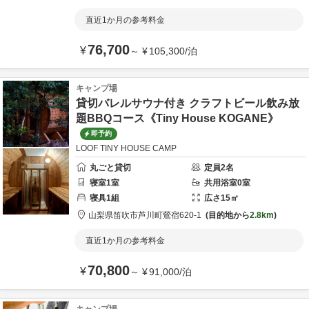
直近1か月の参考料金
76,700
¥
～
¥
105,300
/
泊
キャンプ場
貸切バレルサウナ付き クラフトビール飲み放
題BBQコース《Tiny House KOGANE》
即予約
LOOF TINY HOUSE CAMP
丸ごと貸切
定員
2
名
寝室
1
室
共用
浴室
0
室
寝具
1
組
広さ
15
㎡
山梨県
笛吹市
芦川町鶯宿620-1
目的地から
2.8km
直近1か月の参考料金
70,800
¥
～
¥
91,000
/
泊