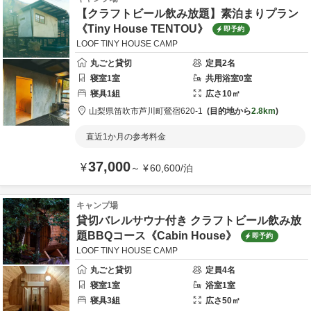
【クラフトビール飲み放題】素泊まりプラン
《Tiny House TENTOU》
即予約
LOOF TINY HOUSE CAMP
丸ごと貸切
定員
2
名
寝室
1
室
共用
浴室
0
室
寝具
1
組
広さ
10
㎡
山梨県
笛吹市
芦川町鶯宿620-1
目的地から
2.8km
直近1か月の参考料金
37,000
¥
～
¥
60,600
/
泊
キャンプ場
貸切バレルサウナ付き クラフトビール飲み放
題BBQコース《Cabin House》
即予約
LOOF TINY HOUSE CAMP
丸ごと貸切
定員
4
名
寝室
1
室
浴室
1
室
寝具
3
組
広さ
50
㎡