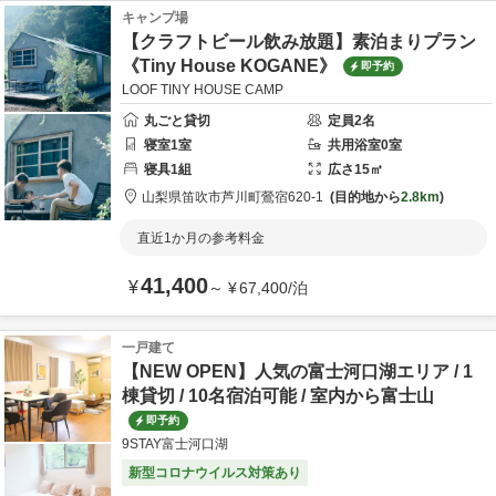
キャンプ場
【クラフトビール飲み放題】素泊まりプラン
《Tiny House KOGANE》
即予約
LOOF TINY HOUSE CAMP
丸ごと貸切
定員
2
名
寝室
1
室
共用
浴室
0
室
寝具
1
組
広さ
15
㎡
山梨県
笛吹市
芦川町鶯宿620-1
目的地から
2.8km
直近1か月の参考料金
41,400
¥
～
¥
67,400
/
泊
一戸建て
【NEW OPEN】人気の富士河口湖エリア / 1
棟貸切 / 10名宿泊可能 / 室内から富士山
即予約
9STAY富士河口湖
新型コロナウイルス対策あり