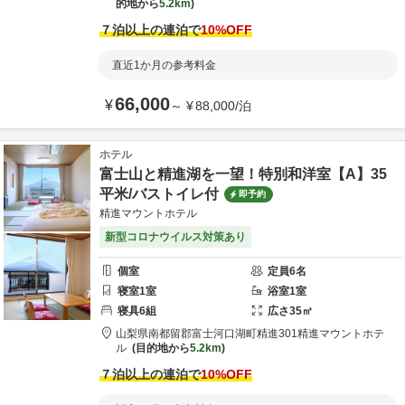
的地から
5.2km
７泊以上の連泊で
10
%OFF
直近1か月の参考料金
66,000
¥
～
¥
88,000
/
泊
ホテル
富士山と精進湖を一望！特別和洋室【A】35
平米/バストイレ付
即予約
精進マウントホテル
新型コロナウイルス対策あり
個室
定員
6
名
寝室
1
室
浴室
1
室
寝具
6
組
広さ
35
㎡
山梨県
南都留郡
富士河口湖町精進301
精進マウントホテ
ル
目的地から
5.2km
７泊以上の連泊で
10
%OFF