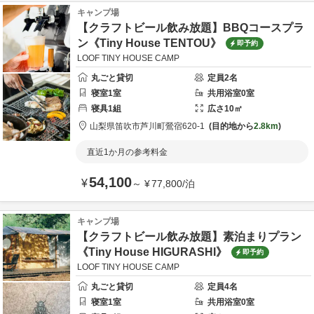
キャンプ場
【クラフトビール飲み放題】BBQコースプラ
ン《Tiny House TENTOU》
即予約
LOOF TINY HOUSE CAMP
丸ごと貸切
定員
2
名
寝室
1
室
共用
浴室
0
室
寝具
1
組
広さ
10
㎡
山梨県
笛吹市
芦川町鶯宿620-1
目的地から
2.8km
直近1か月の参考料金
54,100
¥
～
¥
77,800
/
泊
キャンプ場
【クラフトビール飲み放題】素泊まりプラン
《Tiny House HIGURASHI》
即予約
LOOF TINY HOUSE CAMP
丸ごと貸切
定員
4
名
寝室
1
室
共用
浴室
0
室