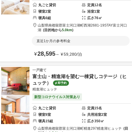
丸ごと貸切
定員
12
名
寝室
2
室
浴室
1
室
寝具
6
組
広さ
76
㎡
山梨県
南都留郡
富士河口湖町西湖2681-1
9STAY富士河口
湖
目的地から
5.0km
直近1か月の参考料金
28,595
¥
～
¥
59,280
/
泊
一戸建て
富士山・精進湖を望む一棟貸しコテージ（ヒ
ュッテ）
即予約
精進湖ヒュッテ
新型コロナウイルス対策あり
丸ごと貸切
定員
15
名
寝室
9
室
共用
浴室
2
室
寝具
15
組
広さ
350
㎡
山梨県
南都留郡
富士河口湖町精進297
精進湖ヒュッテ
目