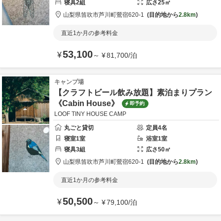
寝具
2
組
広さ
25
㎡
山梨県
笛吹市
芦川町鶯宿620-1
目的地から
2.8km
直近1か月の参考料金
53,100
¥
～
¥
81,700
/
泊
キャンプ場
【クラフトビール飲み放題】素泊まりプラン
《Cabin House》
即予約
LOOF TINY HOUSE CAMP
丸ごと貸切
定員
4
名
寝室
1
室
浴室
1
室
寝具
3
組
広さ
50
㎡
山梨県
笛吹市
芦川町鶯宿620-1
目的地から
2.8km
直近1か月の参考料金
50,500
¥
～
¥
79,100
/
泊