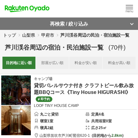
再検索 / 絞り込み
トップ
山梨県
甲府市
芦川渓谷周辺の民泊・宿泊施設一覧
芦川渓谷周辺
の
宿泊・民泊施設一覧
(
70
件)
目的地に
近い順
部屋が
広い順
料金が
安い順
料金が
高い順
キャンプ場
貸切バレルサウナ付き クラフトビール飲み放
題BBQコース《Tiny House HIGURASHI》
即予約
LOOF TINY HOUSE CAMP
丸ごと貸切
定員
4
名
寝室
1
室
共用
浴室
0
室
寝具
2
組
広さ
25
㎡
山梨県
笛吹市
芦川町鶯宿620-1
目的地から
2.8km