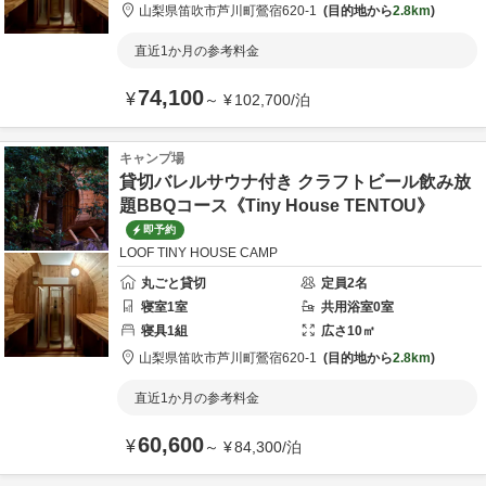
山梨県
笛吹市
芦川町鶯宿620-1
目的地から
2.8km
直近1か月の参考料金
74,100
¥
～
¥
102,700
/
泊
キャンプ場
貸切バレルサウナ付き クラフトビール飲み放
題BBQコース《Tiny House TENTOU》
即予約
LOOF TINY HOUSE CAMP
丸ごと貸切
定員
2
名
寝室
1
室
共用
浴室
0
室
寝具
1
組
広さ
10
㎡
山梨県
笛吹市
芦川町鶯宿620-1
目的地から
2.8km
直近1か月の参考料金
60,600
¥
～
¥
84,300
/
泊