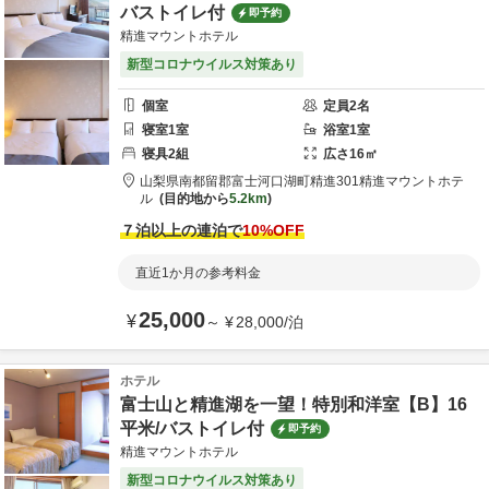
バストイレ付
即予約
精進マウントホテル
新型コロナウイルス対策あり
個室
定員
2
名
寝室
1
室
浴室
1
室
寝具
2
組
広さ
16
㎡
山梨県
南都留郡
富士河口湖町精進301
精進マウントホテ
ル
目的地から
5.2km
７泊以上の連泊で
10
%OFF
直近1か月の参考料金
25,000
¥
～
¥
28,000
/
泊
ホテル
富士山と精進湖を一望！特別和洋室【B】16
平米/バストイレ付
即予約
精進マウントホテル
新型コロナウイルス対策あり