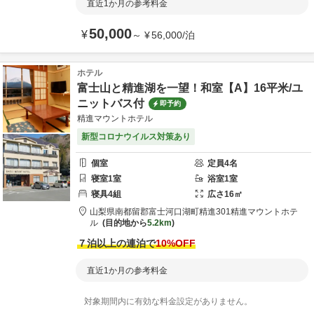
直近1か月の参考料金
50,000
¥
～
¥
56,000
/
泊
ホテル
富士山と精進湖を一望！和室【A】16平米/ユ
ニットバス付
即予約
精進マウントホテル
新型コロナウイルス対策あり
個室
定員
4
名
寝室
1
室
浴室
1
室
寝具
4
組
広さ
16
㎡
山梨県
南都留郡
富士河口湖町精進301
精進マウントホテ
ル
目的地から
5.2km
７泊以上の連泊で
10
%OFF
直近1か月の参考料金
対象期間内に有効な料金設定がありません。