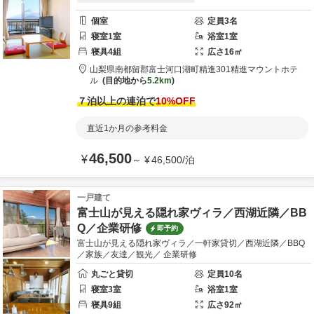
個室
定員
3
名
寝室
1
室
浴室
1
室
寝具
4
組
広さ
16
㎡
山梨県
南都留郡
富士河口湖町精進301
精進マウントホテ
ル
目的地から
5.2km
７泊以上の連泊で
10
%OFF
直近1か月の参考料金
46,500
¥
～
¥
46,500
/
泊
一戸建て
富士山が見える隠れ家ヴィラ／西湖近隣／BB
Q／企業研修
即予約
富士山が見える隠れ家ヴィラ／一軒家貸切／西湖近隣／BBQ
／家族／友達／観光／ 企業研修
丸ごと貸切
定員
10
名
寝室
3
室
浴室
1
室
寝具
9
組
広さ
92
㎡