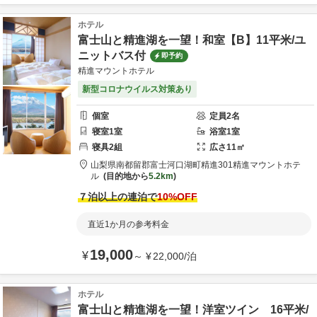
ホテル
富士山と精進湖を一望！和室【B】11平米/ユ
ニットバス付
即予約
精進マウントホテル
新型コロナウイルス対策あり
個室
定員
2
名
寝室
1
室
浴室
1
室
寝具
2
組
広さ
11
㎡
山梨県
南都留郡
富士河口湖町精進301
精進マウントホテ
ル
目的地から
5.2km
７泊以上の連泊で
10
%OFF
直近1か月の参考料金
19,000
¥
～
¥
22,000
/
泊
ホテル
富士山と精進湖を一望！洋室ツイン 16平米/