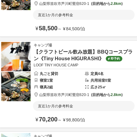
山梨県
笛吹市
芦川町鶯宿620-1
目的地から
2.8km
直近1か月の参考料金
58,500
¥
～
¥
84,500
/
泊
キャンプ場
【クラフトビール飲み放題】BBQコースプラ
ン《Tiny House HIGURASHI》
即予約
LOOF TINY HOUSE CAMP
丸ごと貸切
定員
4
名
寝室
1
室
共用
浴室
0
室
寝具
2
組
広さ
25
㎡
山梨県
笛吹市
芦川町鶯宿620-1
目的地から
2.8km
直近1か月の参考料金
70,200
¥
～
¥
98,800
/
泊
キャンプ場