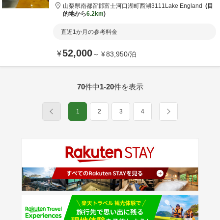
山梨県
南都留郡
富士河口湖町西湖3111
Lake England
目
的地から
6.2km
直近1か月の参考料金
52,000
¥
～
¥
83,950
/
泊
70
件中
1-20
件を表示
1
2
3
4