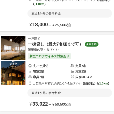
山梨県
甲府市
中央4丁目5-36
ミツカビルヂング
目的地か
ら
1.0km
直近1か月の参考料金
18,000
¥
～
¥
25,500
/
泊
一戸建て
一棟貸し（最大7名様まで可）
即予約
繁華街の宿・ゑびすや
新型コロナウイルス対策あり
丸ごと貸切
定員
7
名
寝室
2
室
浴室
1
室
寝具
7
組
広さ
60.34
㎡
山梨県
甲府市
丸の内1-14-4
ゑびすや
目的地から
1.0km
直近1か月の参考料金
33,022
¥
～
¥
59,500
/
泊