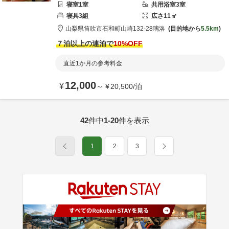
寝室
1
室
共用
浴室
3
室
寝具
3
組
広さ
11
㎡
山梨県
笛吹市
石和町山崎132-28
璃洛
目的地から
5.5km
７泊以上の連泊で
10
%OFF
直近1か月の参考料金
12,000
¥
～
¥
20,500
/
泊
42
件中
1-20
件を表示
1
2
3