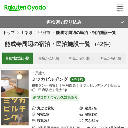
再検索 / 絞り込み
トップ
山梨県
甲府市
能成寺周辺の民泊・宿泊施設一覧
能成寺周辺
の
宿泊・民泊施設一覧
(
42
件)
目的地に
近い順
部屋が
広い順
料金が
安い順
料金が
高い順
一戸建て
ミツカビルヂング
即予約
和モダン一棟貸し｜甲府散策｜ミツカビルヂング｜旧三日
町・甲府駅近｜最大2名
新型コロナウイルス対策あり
丸ごと貸切
定員
2
名
寝室
1
室
浴室
1
室
寝具
2
組
広さ
54
㎡