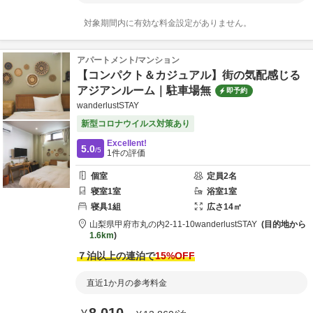
対象期間内に有効な料金設定がありません。
アパートメント/マンション
【コンパクト＆カジュアル】街の気配感じる
アジアンルーム｜駐車場無
即予約
wanderlustSTAY
新型コロナウイルス対策あり
Excellent!
5.0
/5
1
件の評価
個室
定員
2
名
寝室
1
室
浴室
1
室
寝具
1
組
広さ
14
㎡
山梨県
甲府市
丸の内2-11-10
wanderlustSTAY
目的地から
1.6km
７泊以上の連泊で
15
%OFF
直近1か月の参考料金