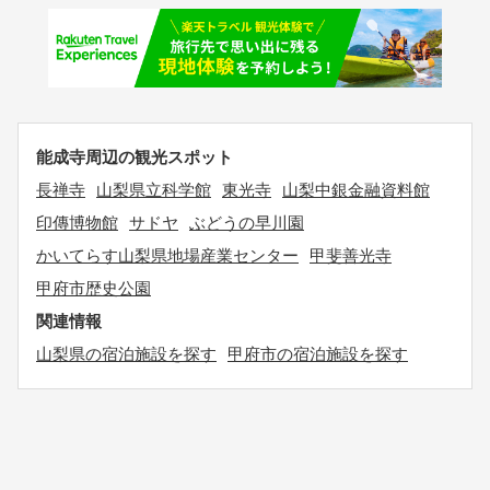
能成寺周辺の観光スポット
長禅寺
山梨県立科学館
東光寺
山梨中銀金融資料館
印傳博物館
サドヤ
ぶどうの早川園
かいてらす山梨県地場産業センター
甲斐善光寺
甲府市歴史公園
関連情報
山梨県の宿泊施設を探す
甲府市の宿泊施設を探す