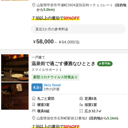
山梨県
甲府市
平瀬町2604
貸別荘時々チョコレート
目的地
から
5.0km
７泊以上の連泊で
30
%OFF
直近1か月の参考料金
58,000
¥
～
¥
64,000
/
泊
一戸建て
温泉街で過ごす優雅なひととき
即予約
スマイルサポート１
新型コロナウイルス対策あり
Very Good
4.0
/5
2
件の評価
丸ごと貸切
定員
8
名
寝室
3
室
浴室
1
室
寝具
8
組
広さ
32.7
㎡
山梨県
笛吹市
石和町駅前12番地3
目的地から
5.1km
７泊以上の連泊で
30
%OFF