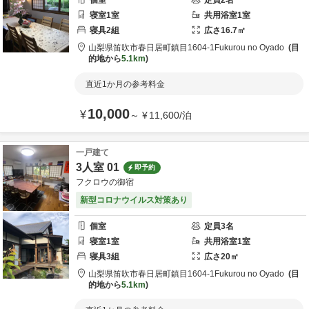
個室
定員
2
名
寝室
1
室
共用
浴室
1
室
寝具
2
組
広さ
16.7
㎡
山梨県
笛吹市
春日居町鎮目1604-1
Fukurou no Oyado
目
的地から
5.1km
直近1か月の参考料金
10,000
¥
～
¥
11,600
/
泊
一戸建て
3人室 01
即予約
フクロウの御宿
新型コロナウイルス対策あり
個室
定員
3
名
寝室
1
室
共用
浴室
1
室
寝具
3
組
広さ
20
㎡
山梨県
笛吹市
春日居町鎮目1604-1
Fukurou no Oyado
目
的地から
5.1km