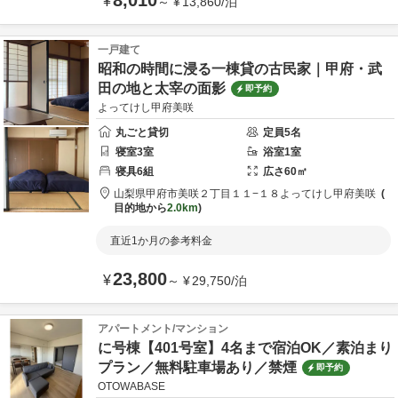
8,010
¥
～
¥
13,860
/
泊
一戸建て
昭和の時間に浸る一棟貸の古民家｜甲府・武
田の地と太宰の面影
即予約
よってけし甲府美咲
丸ごと貸切
定員
5
名
寝室
3
室
浴室
1
室
寝具
6
組
広さ
60
㎡
山梨県
甲府市
美咲２丁目１１−１８
よってけし甲府美咲
目的地から
2.0km
直近1か月の参考料金
23,800
¥
～
¥
29,750
/
泊
アパートメント/マンション
に号棟【401号室】4名まで宿泊OK／素泊まり
プラン／無料駐車場あり／禁煙
即予約
OTOWABASE