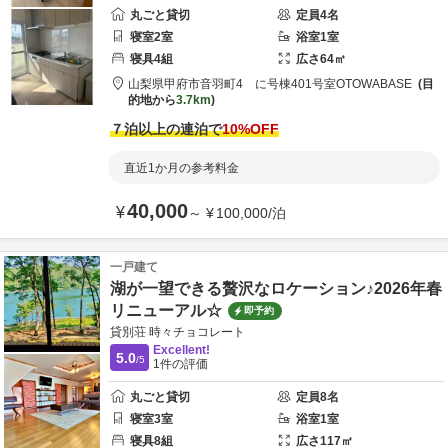
丸ごと貸切
定員
4
名
寝室
2
室
浴室
1
室
寝具
4
組
広さ
64
㎡
山梨県
甲府市
音羽町4 に号棟401号室
OTOWABASE
目
的地から
3.7km
７泊以上の連泊で
10
%OFF
直近1か月の参考料金
40,000
¥
～
¥
100,000
/
泊
一戸建て
湖が一望できる贅沢なロケーション♪2026年春
リニューアル☆
即予約
貸別荘 時々チョコレート
Excellent!
5.0
/5
1
件の評価
丸ごと貸切
定員
8
名
寝室
3
室
浴室
1
室
寝具
8
組
広さ
117
㎡