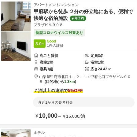
アパートメント/マンション
甲府駅から徒歩 ２分の好立地にある、便利で
快適な宿泊施設
即予約
プラザビル９０８
新型コロナウイルス対策あり
Good
3.0
/5
1
件の評価
丸ごと貸切
定員
3
名
寝室
1
室
浴室
1
室
寝具
3
組
広さ
24.42
㎡
山梨県
甲府市
北口１－２－１４
甲府北口プラザビル９０
８
目的地から
1.3km
７泊以上の連泊で
5
%OFF
直近1か月の参考料金
10,000
¥
～
¥
15,000
/
泊
ホテル