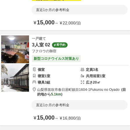
直近1か月の参考料金
15,000
¥
～
¥
22,000
/
泊
一戸建て
3人室 02
即予約
フクロウの御宿
新型コロナウイルス対策あり
個室
定員
3
名
寝室
1
室
共用
浴室
1
室
寝具
3
組
広さ
20
㎡
山梨県
笛吹市
春日居町鎮目1604-1
Fukurou no Oyado
目
的地から
5.1km
直近1か月の参考料金
15,000
¥
～
¥
16,800
/
泊