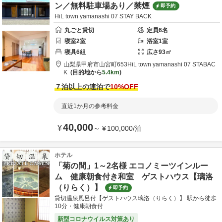
ン／無料駐車場あり／禁煙
即予約
HiL town yamanashi 07 STAY BACK
丸ごと貸切
定員
6
名
寝室
2
室
浴室
1
室
寝具
6
組
広さ
93
㎡
山梨県
甲府市
山宮町653
HiL town yamanashi 07 STABAC
K
目的地から
5.4km
７泊以上の連泊で
10
%OFF
直近1か月の参考料金
40,000
¥
～
¥
100,000
/
泊
ホテル
「菊の間」1～2名様 エコノミーツインルー
ム 健康朝食付き和室 ゲストハウス【璃洛
（りらく）】
即予約
貸切温泉風呂付【ゲストハウス璃洛（りらく）】 駅から徒歩
10分・健康朝食付
新型コロナウイルス対策あり