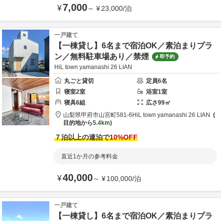
7,000
¥
～
¥
23,000
/
泊
一戸建て
【一棟貸し】6名まで宿泊OK／素泊まりプラ
ン／無料駐車場あり／禁煙
即予約
HiL town yamanashi 26 LIAN
丸ごと貸切
定員
6
名
寝室
2
室
浴室
1
室
寝具
6
組
広さ
99
㎡
山梨県
甲府市
山宮町581-6
HiL town yamanashi 26 LIAN
目的地から
5.4km
７泊以上の連泊で
10
%OFF
直近1か月の参考料金
40,000
¥
～
¥
100,000
/
泊
一戸建て
【一棟貸し】6名まで宿泊OK／素泊まりプラ