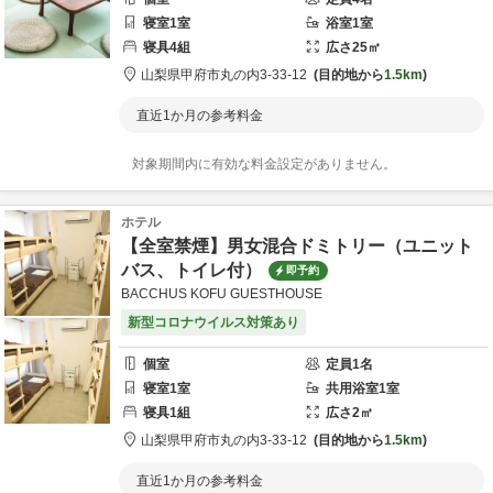
寝室
1
室
浴室
1
室
寝具
4
組
広さ
25
㎡
山梨県
甲府市
丸の内3-33-12
目的地から
1.5km
直近1か月の参考料金
対象期間内に有効な料金設定がありません。
ホテル
【全室禁煙】男女混合ドミトリー（ユニット
バス、トイレ付）
即予約
BACCHUS KOFU GUESTHOUSE
新型コロナウイルス対策あり
個室
定員
1
名
寝室
1
室
共用
浴室
1
室
寝具
1
組
広さ
2
㎡
山梨県
甲府市
丸の内3-33-12
目的地から
1.5km
直近1か月の参考料金