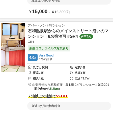
直近1か月の参考料金
15,000
¥
～
¥
16,800
/
泊
アパートメント/マンション
石和温泉駅からのメインストリート沿いのマ
ンション｜6名宿泊可 #GR4
即予約
GR4
新型コロナウイルス対策あり
Very Good
4.0
/5
5
件の評価
丸ごと貸切
定員
6
名
寝室
2
室
浴室
1
室
寝具
4
組
広さ
43.7
㎡
山梨県
笛吹市
石和町窪中島125-1
グランシェーヌ笛吹201
目的地から
5.2km
７泊以上の連泊で
5
%OFF
直近1か月の参考料金