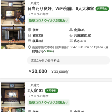
一戸建て
日当たり良好、WiFi完備、6人大和室
即予約
フクロウの御宿
新型コロナウイルス対策あり
個室
定員
6
名
寝室
1
室
共用
浴室
1
室
寝具
6
組
広さ
30
㎡
山梨県
笛吹市
春日居町鎮目1604-1
Fukurou no Oyado
目
的地から
5.1km
直近1か月の参考料金
30,000
¥
～
¥
33,600
/
泊
一戸建て
2人室 01
即予約
フクロウの御宿
新型コロナウイルス対策あり