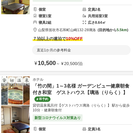
個室
定員
2
名
寝室
1
室
共用
浴室
3
室
寝具
2
組
広さ
8.64
㎡
山梨県
笛吹市
石和町山崎132-28
璃洛
目的地から
5.5km
７泊以上の連泊で
10
%OFF
直近1か月の参考料金
10,500
¥
～
¥
20,500
/
泊
ホテル
「竹の間」1～3名様 ガーデンビュー健康朝食
付き和室 ゲストハウス【璃洛（りらく）】
即予約
貸切温泉風呂付【ゲストハウス璃洛（りらく）】 駅から徒歩
10分・健康朝食付
新型コロナウイルス対策あり
個室
定員
3
名