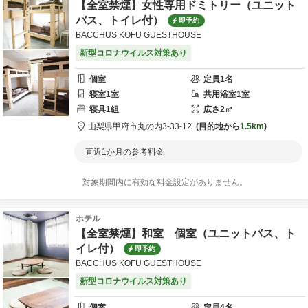
【全室禁煙】女性専用ドミトリー（ユニット
バス、トイレ付）
即予約
BACCHUS KOFU GUESTHOUSE
新型コロナウイルス対策あり
個室
定員
1
名
寝室
1
室
共用
浴室
1
室
寝具
1
組
広さ
2
㎡
山梨県
甲府市
丸の内3-33-12
目的地から
1.5km
直近1か月の参考料金
対象期間内に有効な料金設定がありません。
ホテル
【全室禁煙】和室 個室（ユニットバス、ト
イレ付）
即予約
BACCHUS KOFU GUESTHOUSE
新型コロナウイルス対策あり
個室
定員
4
名