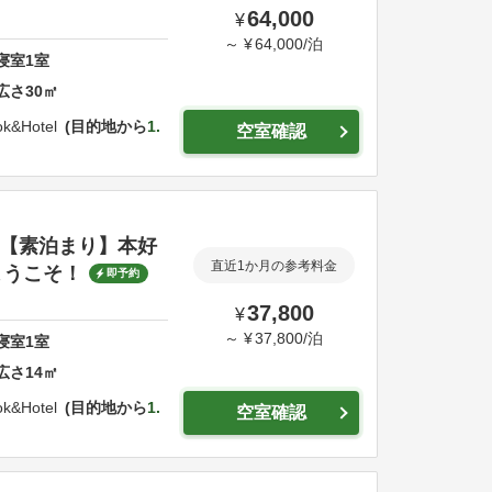
64,000
¥
～
¥
64,000
/
泊
寝室
1
室
広さ
30
㎡
k&Hotel
目的地から
1.
空室確認
i-【素泊まり】本好
直近1か月の参考料金
ようこそ！
即予約
37,800
¥
～
¥
37,800
/
泊
寝室
1
室
広さ
14
㎡
k&Hotel
目的地から
1.
空室確認