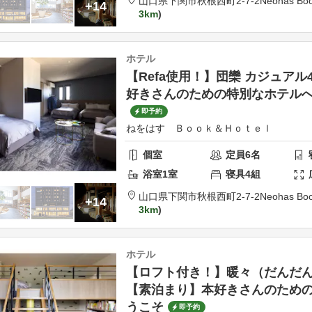
山口県
下関市
秋根西町2-7-2
Neohas Boo
+14
3km
ホテル
【Refa使用！】団欒 カジュアル
好きさんのための特別なホテル
即予約
ねをはす Ｂｏｏｋ＆Ｈｏｔｅｌ
個室
定員
6
名
浴室
1
室
寝具
4
組
山口県
下関市
秋根西町2-7-2
Neohas Boo
+14
3km
ホテル
【ロフト付き！】暖々（だんだん
【素泊まり】本好きさんのため
うこそ
即予約