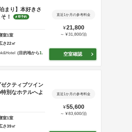
泊まり】本好きさ
直近1か月の参考料金
こそ！
即予約
21,800
¥
～
¥
31,800
/
泊
寝室
1
室
広さ
22
㎡
k&Hotel
目的地から
1.
空室確認
グゼクティブツイン
の特別なホテルへよ
直近1か月の参考料金
55,600
¥
～
¥
83,600
/
泊
寝室
1
室
広さ
39
㎡