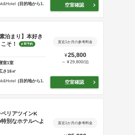
k&Hotel
目的地から
1.
空室確認
素泊まり】本好き
直近1か月の参考料金
うこそ！
即予約
25,800
¥
～
¥
29,800
/
泊
寝室
1
室
広さ
16
㎡
k&Hotel
目的地から
1.
空室確認
ペリアツインK
の特別なホテルへよ
直近1か月の参考料金