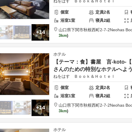
ねをはす Ｂｏｏｋ＆Ｈｏｔｅｌ
個室
定員
2
名
浴室
1
室
寝具
2
組
山口県
下関市
秋根西町2-7-2
Neohas Boo
+14
3km
ホテル
【テーマ：食】書屋 言-koto
さんのための特別なホテルへよ
ねをはす Ｂｏｏｋ＆Ｈｏｔｅｌ
個室
定員
2
名
浴室
1
室
寝具
2
組
山口県
下関市
秋根西町2-7-2
Neohas Boo
+14
3km
ホテル