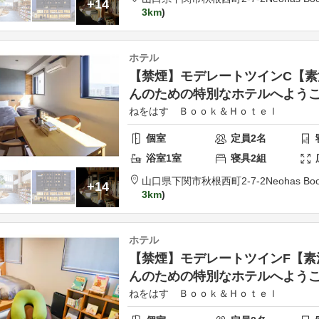
+14
3km
ホテル
【禁煙】モデレートツインC【素
んのための特別なホテルへよう
ねをはす Ｂｏｏｋ＆Ｈｏｔｅｌ
個室
定員
2
名
浴室
1
室
寝具
2
組
山口県
下関市
秋根西町2-7-2
Neohas Boo
+14
3km
ホテル
【禁煙】モデレートツインF【素
んのための特別なホテルへよう
ねをはす Ｂｏｏｋ＆Ｈｏｔｅｌ