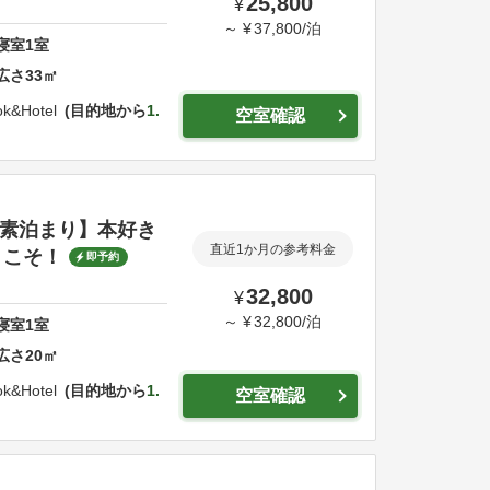
25,800
¥
～
¥
37,800
/
泊
寝室
1
室
広さ
33
㎡
k&Hotel
目的地から
1.
空室確認
-【素泊まり】本好き
直近1か月の参考料金
うこそ！
即予約
32,800
¥
～
¥
32,800
/
泊
寝室
1
室
広さ
20
㎡
k&Hotel
目的地から
1.
空室確認