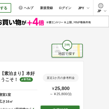
する
ヘルプ
新規登録
ログイン
JPY
JP
u-【素泊まり】本好
直近1か月の参考料金
ようこそ！
即予約
25,800
¥
～
¥
25,800
/
泊
寝室
1
室
広さ
16
㎡