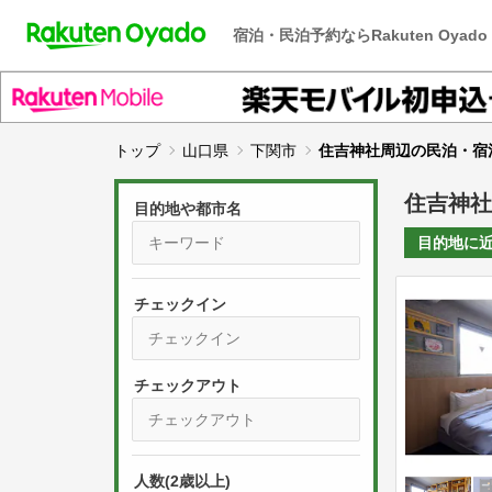
宿泊・民泊予約ならRakuten Oyado
トップ
山口県
下関市
住吉神社周辺の民泊・宿
住吉神社
目的地や都市名
目的地に
チェックイン
P
r
e
P
s
人数(2歳以上)
r
s