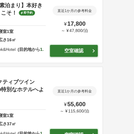
素泊まり】本好き
直近1か月の参考料金
うこそ！
即予約
17,800
¥
～
¥
47,800
/
泊
寝室
1
室
広さ
16
㎡
k&Hotel
目的地から
1.
空室確認
クティブツイン
の特別なホテルへよ
直近1か月の参考料金
55,600
¥
～
¥
115,600
/
泊
寝室
1
室
広さ
37
㎡
k&Hotel
目的地から
1.