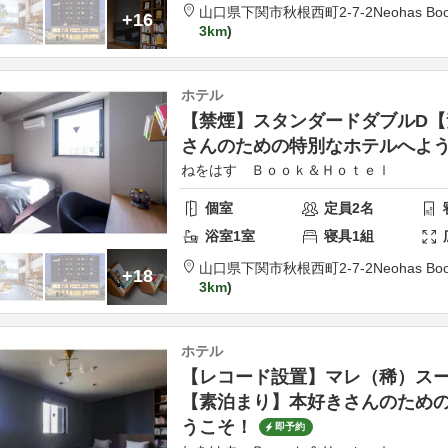
山口県
下関市
秋根西町2-7-2
Neohas Boo
+16
3km
ホテル
【禁煙】スタンダードダブルD【
さんのための特別なホテルへよ
ねをはす Ｂｏｏｋ＆Ｈｏｔｅｌ
個室
定員
2
名
浴室
1
室
寝具
1
組
山口県
下関市
秋根西町2-7-2
Neohas Boo
+18
3km
ホテル
【レコード設置】マレ（稀）スー
【素泊まり】本好きさんのため
うこそ！
即予約