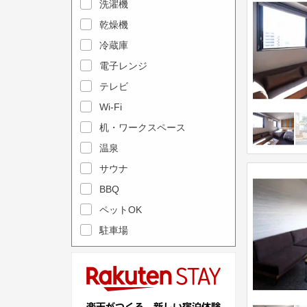
e
洗濯機
l
c
e
乾燥機
a
n
冷蔵庫
l
d
電子レンジ
e
a
テレビ
n
r
Wi-Fi
d
a
机・ワークスペース
a
n
r
温泉
d
a
s
サウナ
n
e
BBQ
d
l
ペットOK
s
e
駐車場
e
c
l
t
e
a
c
d
t