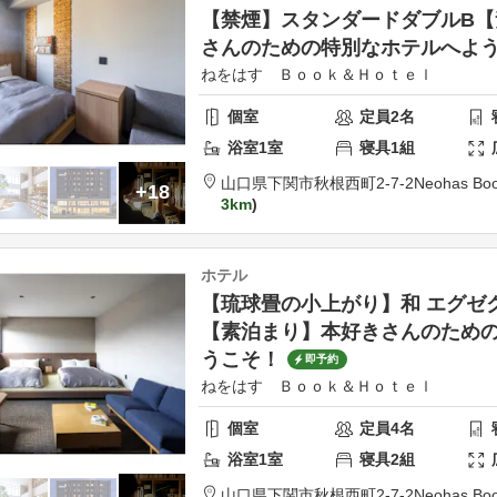
【禁煙】スタンダードダブルB【
さんのための特別なホテルへよ
ねをはす Ｂｏｏｋ＆Ｈｏｔｅｌ
個室
定員
2
名
浴室
1
室
寝具
1
組
山口県
下関市
秋根西町2-7-2
Neohas Boo
+18
3km
ホテル
【琉球畳の小上がり】和 エグゼ
【素泊まり】本好きさんのため
うこそ！
即予約
ねをはす Ｂｏｏｋ＆Ｈｏｔｅｌ
個室
定員
4
名
浴室
1
室
寝具
2
組
山口県
下関市
秋根西町2-7-2
Neohas Boo