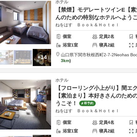
ホテル
【禁煙】モデレートツインE【素
んのための特別なホテルへよう
ねをはす Ｂｏｏｋ＆Ｈｏｔｅｌ
個室
定員
2
名
浴室
1
室
寝具
2
組
山口県
下関市
秋根西町2-7-2
Neohas Boo
+14
3km
ホテル
【フローリング小上がり】間エ
【素泊まり】本好きさんのため
うこそ！
即予約
ねをはす Ｂｏｏｋ＆Ｈｏｔｅｌ
個室
定員
4
名
浴室
1
室
寝具
2
組