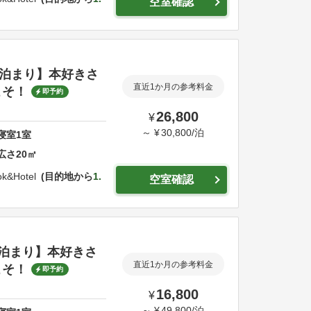
空室確認
泊まり】本好きさ
直近1か月の参考料金
こそ！
即予約
26,800
¥
～
¥
30,800
/
泊
寝室
1
室
広さ
20
㎡
k&Hotel
目的地から
1.
空室確認
泊まり】本好きさ
直近1か月の参考料金
こそ！
即予約
16,800
¥
～
¥
49,800
/
泊