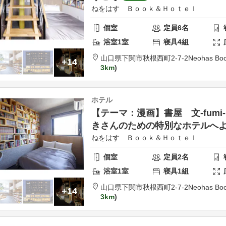
ねをはす Ｂｏｏｋ＆Ｈｏｔｅｌ
個室
定員
6
名
浴室
1
室
寝具
4
組
山口県
下関市
秋根西町2-7-2
Neohas Boo
+14
3km
ホテル
【テーマ：漫画】書屋 文-fum
きさんのための特別なホテルへ
ねをはす Ｂｏｏｋ＆Ｈｏｔｅｌ
個室
定員
2
名
浴室
1
室
寝具
1
組
山口県
下関市
秋根西町2-7-2
Neohas Boo
+14
3km