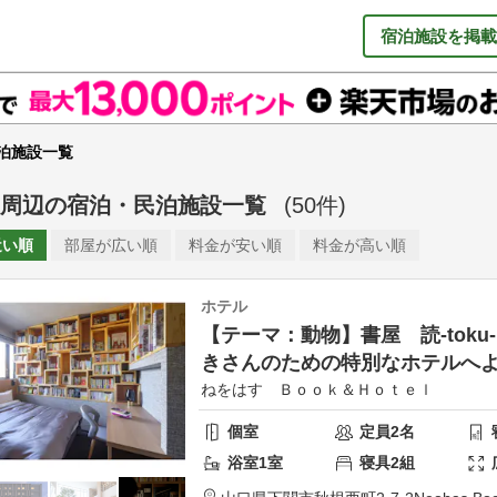
宿泊施設を掲載
泊施設一覧
周辺
の
宿泊・民泊施設一覧
(
50
件)
近い順
部屋が
広い順
料金が
安い順
料金が
高い順
ホテル
【テーマ：動物】書屋 読-tok
きさんのための特別なホテルへ
ねをはす Ｂｏｏｋ＆Ｈｏｔｅｌ
個室
定員
2
名
浴室
1
室
寝具
2
組