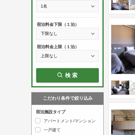
e
t
s
h
s
e
宿泊料金下限（１泊）
t
d
h
o
e
w
宿泊料金上限（１泊）
d
n
o
a
w
r
検索
n
r
a
o
r
w
こだわり条件で絞り込み
r
k
o
e
宿泊施設タイプ
w
y
アパートメント/マンション
k
t
一戸建て
e
o