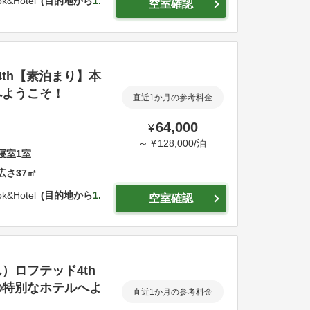
k&Hotel
目的地から
1.
空室確認
4th【素泊まり】本
へようこそ！
直近1か月の参考料金
64,000
¥
～
¥
128,000
/
泊
寝室
1
室
広さ
37
㎡
k&Hotel
目的地から
1.
空室確認
）ロフテッド4th
の特別なホテルへよ
直近1か月の参考料金