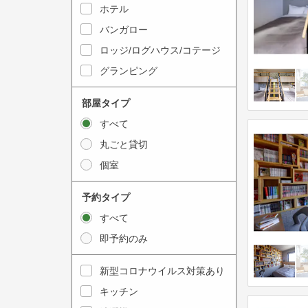
y
ホテル
i
t
n
バンガロー
o
t
ロッジ/ログハウス/コテージ
i
e
グランピング
n
r
t
a
部屋タイプ
e
c
すべて
r
t
丸ごと貸切
a
w
個室
c
i
t
t
予約タイプ
w
h
すべて
i
t
即予約のみ
t
h
h
e
新型コロナウイルス対策あり
t
c
キッチン
h
a