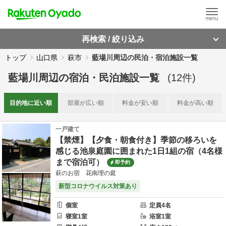
再検索 / 絞り込み
トップ
山口県
萩市
藍場川周辺の民泊・宿泊施設一覧
藍場川周辺
の
宿泊・民泊施設一覧
(
12
件)
目的地に
近い順
部屋が
広い順
料金が
安い順
料金が
高い順
一戸建て
【禁煙】【夕食・朝食付き】季節の移ろいを
感じる池泉庭園に囲まれた1日1組の宿（4名様
まで宿泊可）
即予約
萩のお宿 花南理の庭
新型コロナウイルス対策あり
個室
定員
4
名
寝室
1
室
浴室
1
室