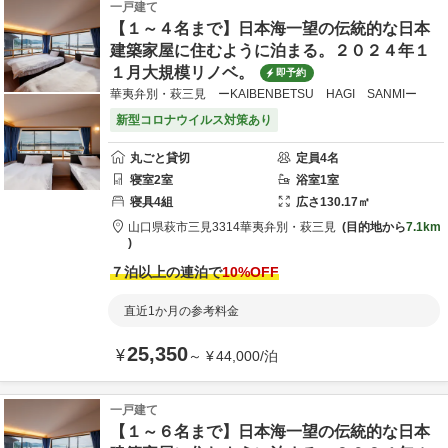
一戸建て
【１～４名まで】日本海一望の伝統的な日本
建築家屋に住むように泊まる。２０２４年１
１月大規模リノベ。
即予約
華夷弁別・萩三見 ーKAIBENBETSU HAGI SANMIー
新型コロナウイルス対策あり
丸ごと貸切
定員
4
名
寝室
2
室
浴室
1
室
寝具
4
組
広さ
130.17
㎡
山口県
萩市
三見3314
華夷弁別・萩三見
目的地から
7.1km
７泊以上の連泊で
10
%OFF
直近1か月の参考料金
25,350
¥
～
¥
44,000
/
泊
一戸建て
【１～６名まで】日本海一望の伝統的な日本