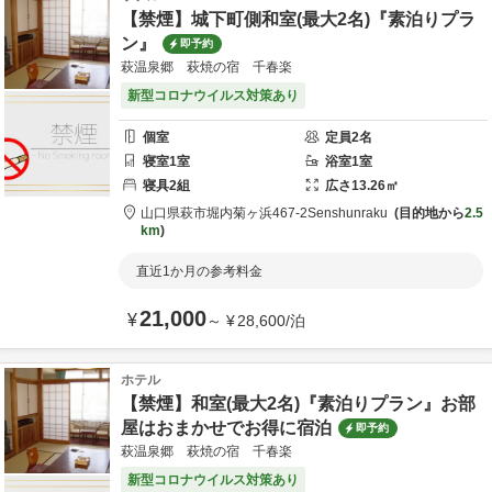
【禁煙】城下町側和室(最大2名)『素泊りプラ
ン』
即予約
萩温泉郷 萩焼の宿 千春楽
新型コロナウイルス対策あり
個室
定員
2
名
寝室
1
室
浴室
1
室
寝具
2
組
広さ
13.26
㎡
山口県
萩市
堀内菊ヶ浜467-2
Senshunraku
目的地から
2.5
km
直近1か月の参考料金
21,000
¥
～
¥
28,600
/
泊
ホテル
【禁煙】和室(最大2名)『素泊りプラン』お部
屋はおまかせでお得に宿泊
即予約
萩温泉郷 萩焼の宿 千春楽
新型コロナウイルス対策あり