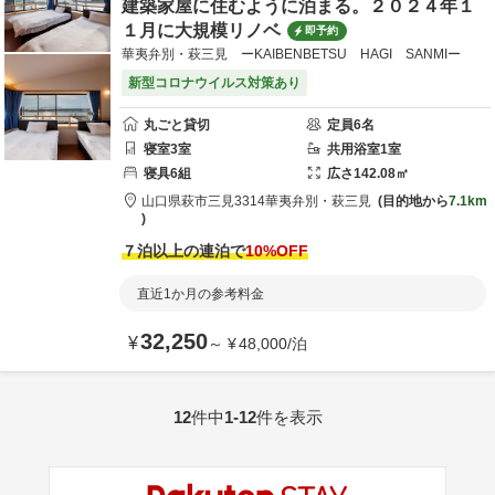
建築家屋に住むように泊まる。２０２４年１
１月に大規模リノベ
即予約
華夷弁別・萩三見 ーKAIBENBETSU HAGI SANMIー
新型コロナウイルス対策あり
丸ごと貸切
定員
6
名
寝室
3
室
共用
浴室
1
室
寝具
6
組
広さ
142.08
㎡
山口県
萩市
三見3314
華夷弁別・萩三見
目的地から
7.1km
７泊以上の連泊で
10
%OFF
直近1か月の参考料金
32,250
¥
～
¥
48,000
/
泊
12
件中
1-12
件を表示