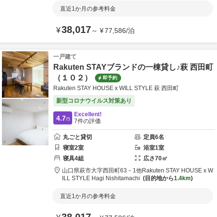
直近1か月の参考料金
38,017
¥
～
¥
77,586
/
泊
一戸建て
Rakuten STAYブランドの一棟貸し♪萩 西田町
（１０２）
即予約
Rakuten STAY HOUSE x WILL STYLE 萩 西田町
新型コロナウイルス対策あり
Excellent!
4.7
/5
7
件の評価
丸ごと貸切
定員
6
名
寝室
2
室
浴室
1
室
寝具
4
組
広さ
70
㎡
山口県
萩市
大字西田町63－1他
Rakuten STAY HOUSE x W
ILL STYLE Hagi Nishitamachi
目的地から
1.4km
直近1か月の参考料金