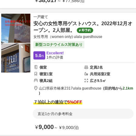
38,017
¥
～
¥
77,586
/
泊
一戸建て
安心の女性専用ゲストハウス。2022年12月オ
ープン。2人部屋。
即予約
女性専用（women only) ulala guesthouse
新型コロナウイルス対策あり
Excellent!
5.0
/5
1
件の評価
個室
定員
2
名
寝室
1
室
共用
浴室
2
室
寝具
2
組
広さ
9.5
㎡
山口県
萩市
椿東2317
ulala guesthouse
目的地から
2.1km
７泊以上の連泊で
5
%OFF
直近1か月の参考料金
9,000
¥
～
¥
9,000
/
泊