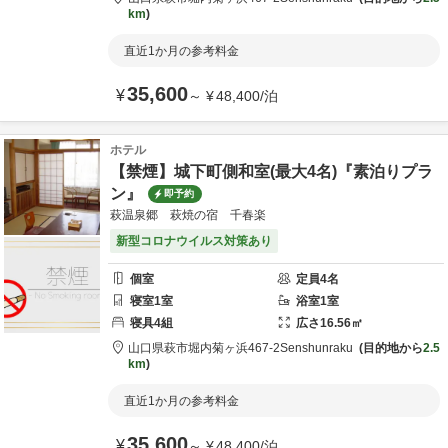
km
直近1か月の参考料金
35,600
¥
～
¥
48,400
/
泊
ホテル
【禁煙】城下町側和室(最大4名)『素泊りプラ
ン』
即予約
萩温泉郷 萩焼の宿 千春楽
新型コロナウイルス対策あり
個室
定員
4
名
寝室
1
室
浴室
1
室
寝具
4
組
広さ
16.56
㎡
山口県
萩市
堀内菊ヶ浜467-2
Senshunraku
目的地から
2.5
km
直近1か月の参考料金
35,600
¥
～
¥
48,400
/
泊