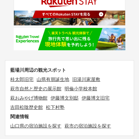
藍場川周辺の観光スポット
桂太郎旧宅
山県有朋誕生地
旧湯川家屋敷
萩市自然と歴史の展示館
明倫小学校本館
萩おみやげ博物館
伊藤博文別邸
伊藤博文旧宅
吉田松陰歴史館
松下村塾
関連情報
山口県の宿泊施設を探す
萩市の宿泊施設を探す