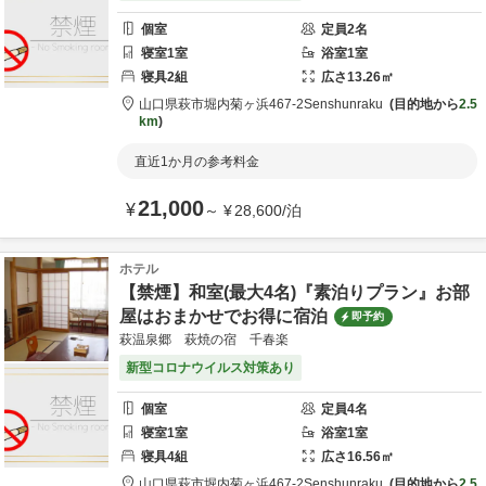
個室
定員
2
名
寝室
1
室
浴室
1
室
寝具
2
組
広さ
13.26
㎡
山口県
萩市
堀内菊ヶ浜467-2
Senshunraku
目的地から
2.5
km
直近1か月の参考料金
21,000
¥
～
¥
28,600
/
泊
ホテル
【禁煙】和室(最大4名)『素泊りプラン』お部
屋はおまかせでお得に宿泊
即予約
萩温泉郷 萩焼の宿 千春楽
新型コロナウイルス対策あり
個室
定員
4
名
寝室
1
室
浴室
1
室
寝具
4
組
広さ
16.56
㎡
山口県
萩市
堀内菊ヶ浜467-2
Senshunraku
目的地から
2.5