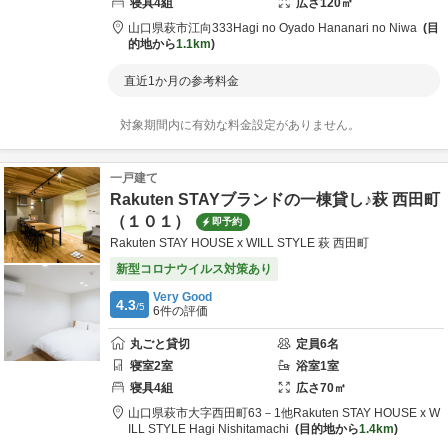
寝具
4
組
広さ
120
㎡
山口県
萩市
江向333
Hagi no Oyado Hananari no Niwa
目
的地から
1.1km
直近1か月の参考料金
対象期間内に有効な料金設定がありません。
一戸建て
Rakuten STAYブランドの一棟貸し♪萩 西田町
（１０１）
即予約
Rakuten STAY HOUSE x WILL STYLE 萩 西田町
新型コロナウイルス対策あり
Very Good
4.3
/5
6
件の評価
丸ごと貸切
定員
6
名
寝室
2
室
浴室
1
室
寝具
4
組
広さ
70
㎡
山口県
萩市
大字西田町63－1他
Rakuten STAY HOUSE x W
ILL STYLE Hagi Nishitamachi
目的地から
1.4km