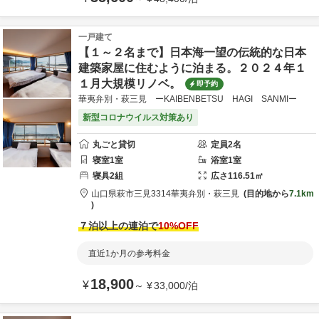
一戸建て
【１～２名まで】日本海一望の伝統的な日本
建築家屋に住むように泊まる。２０２４年１
１月大規模リノベ。
即予約
華夷弁別・萩三見 ーKAIBENBETSU HAGI SANMIー
新型コロナウイルス対策あり
丸ごと貸切
定員
2
名
寝室
1
室
浴室
1
室
寝具
2
組
広さ
116.51
㎡
山口県
萩市
三見3314
華夷弁別・萩三見
目的地から
7.1km
７泊以上の連泊で
10
%OFF
直近1か月の参考料金
18,900
¥
～
¥
33,000
/
泊