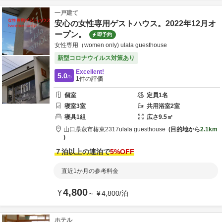
一戸建て
安心の女性専用ゲストハウス。2022年12月オ
ープン。
即予約
女性専用（women only) ulala guesthouse
新型コロナウイルス対策あり
Excellent!
5.0
/5
1
件の評価
個室
定員
1
名
寝室
3
室
共用
浴室
2
室
寝具
1
組
広さ
9.5
㎡
山口県
萩市
椿東2317
ulala guesthouse
目的地から
2.1km
７泊以上の連泊で
5
%OFF
直近1か月の参考料金
4,800
¥
～
¥
4,800
/
泊
ホテル