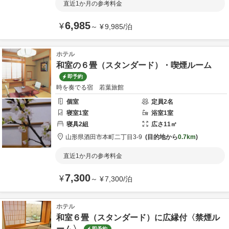
直近1か月の参考料金
6,985
¥
～
¥
9,985
/
泊
ホテル
和室の６畳（スタンダード）・喫煙ルーム
即予約
時を奏でる宿 若葉旅館
個室
定員
2
名
寝室
1
室
浴室
1
室
寝具
2
組
広さ
11
㎡
山形県
酒田市
本町二丁目3-9
目的地から
0.7km
直近1か月の参考料金
7,300
¥
～
¥
7,300
/
泊
ホテル
和室６畳（スタンダード）に広縁付〈禁煙ル
ーム〉
即予約