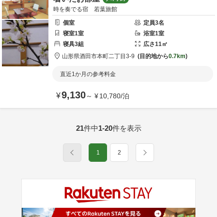
時を奏でる宿 若葉旅館
個室
定員
3
名
寝室
1
室
浴室
1
室
寝具
3
組
広さ
11
㎡
山形県
酒田市
本町二丁目3-9
目的地から
0.7km
直近1か月の参考料金
9,130
¥
～
¥
10,780
/
泊
21
件中
1-20
件を表示
1
2