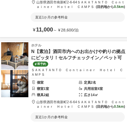
山形県
酒田市
南新町2-6-64
ＳＡＫＡＴＡＮＴＯ Ｃｏｎｔ
ａｉｎｅｒ Ｈｏｔｅｌ ＣＡＭＰＳ
目的地から
0.5km
直近1か月の参考料金
11,000
¥
～
¥
28,600
/
泊
ホテル
N【素泊】酒田市内へのお出かけや釣りの拠点
にピッタリ！セルフチェックイン／ペット可
即予約
ＳＡＫＡＴＡＮＴＯ Ｃｏｎｔａｉｎｅｒ Ｈｏｔｅｌ Ｃ
ＡＭＰＳ
個室
定員
2
名
寝室
1
室
共用
浴室
4
室
寝具
2
組
広さ
14
㎡
山形県
酒田市
南新町2-6-64
ＳＡＫＡＴＡＮＴＯ Ｃｏｎｔ
ａｉｎｅｒ Ｈｏｔｅｌ ＣＡＭＰＳ
目的地から
0.5km
直近1か月の参考料金