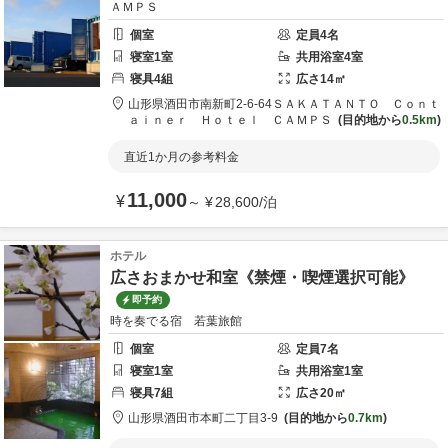
ＡＭＰＳ
個室
定員
4
名
寝室
1
室
共用
浴室
4
室
寝具
4
組
広さ
14
㎡
山形県
酒田市
南新町2-6-64
ＳＡＫＡＴＡＮＴＯ Ｃｏｎｔ
ａｉｎｅｒ Ｈｏｔｅｌ ＣＡＭＰＳ
目的地から
0.5km
直近1か月の参考料金
11,000
¥
～
¥
28,600
/
泊
ホテル
広さおまかせ和室《禁煙・喫煙選択可能》
即予約
時を奏でる宿 若葉旅館
個室
定員
7
名
寝室
1
室
共用
浴室
1
室
寝具
7
組
広さ
20
㎡
山形県
酒田市
本町二丁目3-9
目的地から
0.7km