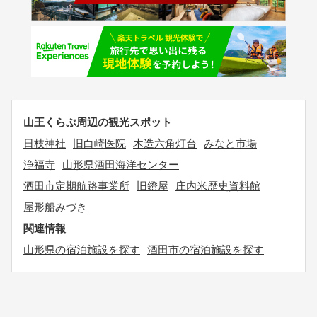
山王くらぶ周辺の観光スポット
日枝神社
旧白崎医院
木造六角灯台
みなと市場
浄福寺
山形県酒田海洋センター
酒田市定期航路事業所
旧鐙屋
庄内米歴史資料館
屋形船みづき
関連情報
山形県の宿泊施設を探す
酒田市の宿泊施設を探す