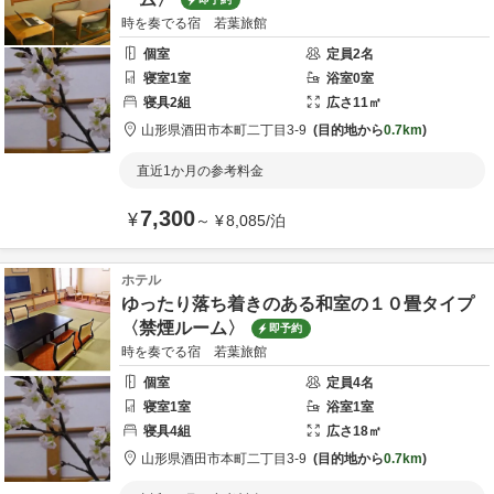
時を奏でる宿 若葉旅館
個室
定員
2
名
寝室
1
室
浴室
0
室
寝具
2
組
広さ
11
㎡
山形県
酒田市
本町二丁目3-9
目的地から
0.7km
直近1か月の参考料金
7,300
¥
～
¥
8,085
/
泊
ホテル
ゆったり落ち着きのある和室の１０畳タイプ
〈禁煙ルーム〉
即予約
時を奏でる宿 若葉旅館
個室
定員
4
名
寝室
1
室
浴室
1
室
寝具
4
組
広さ
18
㎡
山形県
酒田市
本町二丁目3-9
目的地から
0.7km