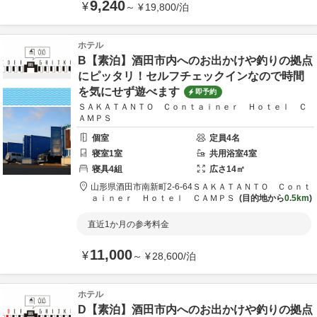
9,240
¥
～
¥
19,800
/
泊
ホテル
B【素泊】酒田市内へのお出かけや釣りの拠点
にピッタリ！セルフチェックインなので時間
を気にせず遊べます
即予約
ＳＡＫＡＴＡＮＴＯ Ｃｏｎｔａｉｎｅｒ Ｈｏｔｅｌ Ｃ
ＡＭＰＳ
個室
定員
4
名
寝室
1
室
共用
浴室
4
室
寝具
4
組
広さ
14
㎡
山形県
酒田市
南新町2-6-64
ＳＡＫＡＴＡＮＴＯ Ｃｏｎｔ
ａｉｎｅｒ Ｈｏｔｅｌ ＣＡＭＰＳ
目的地から
0.5km
直近1か月の参考料金
11,000
¥
～
¥
28,600
/
泊
ホテル
D【素泊】酒田市内へのお出かけや釣りの拠点