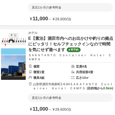
直近1か月の参考料金
11,000
¥
～
¥
28,600
/
泊
ホテル
E【素泊】酒田市内へのお出かけや釣りの拠点
にピッタリ！セルフチェックインなので時間
を気にせず遊べます
即予約
ＳＡＫＡＴＡＮＴＯ Ｃｏｎｔａｉｎｅｒ Ｈｏｔｅｌ Ｃ
ＡＭＰＳ
個室
定員
4
名
寝室
1
室
共用
浴室
4
室
寝具
4
組
広さ
14
㎡
山形県
酒田市
南新町2-6-64
ＳＡＫＡＴＡＮＴＯ Ｃｏｎｔ
ａｉｎｅｒ Ｈｏｔｅｌ ＣＡＭＰＳ
目的地から
0.5km
直近1か月の参考料金
11,000
¥
～
¥
28,600
/
泊