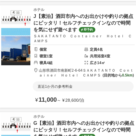
ホテル
J【素泊】酒田市内へのお出かけや釣りの拠点
にピッタリ！セルフチェックインなので時間
を気にせず遊べます
即予約
ＳＡＫＡＴＡＮＴＯ Ｃｏｎｔａｉｎｅｒ Ｈｏｔｅｌ Ｃ
ＡＭＰＳ
個室
定員
4
名
寝室
1
室
共用
浴室
4
室
寝具
4
組
広さ
14
㎡
山形県
酒田市
南新町2-6-64
ＳＡＫＡＴＡＮＴＯ Ｃｏｎｔ
ａｉｎｅｒ Ｈｏｔｅｌ ＣＡＭＰＳ
目的地から
0.5km
直近1か月の参考料金
11,000
¥
～
¥
28,600
/
泊
ホテル
G【素泊】酒田市内へのお出かけや釣りの拠点
にピッタリ！セルフチェックインなので時間