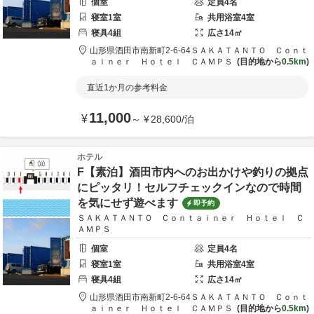
個室
定員
4
名
寝室
1
室
共用
浴室
4
室
寝具
4
組
広さ
14
㎡
山形県
酒田市
南新町2-6-64
ＳＡＫＡＴＡＮＴＯ Ｃｏｎｔ
ａｉｎｅｒ Ｈｏｔｅｌ ＣＡＭＰＳ
目的地から
0.5km
直近1か月の参考料金
11,000
¥
～
¥
28,600
/
泊
ホテル
F【素泊】酒田市内へのお出かけや釣りの拠点
にピッタリ！セルフチェックインなので時間
を気にせず遊べます
即予約
ＳＡＫＡＴＡＮＴＯ Ｃｏｎｔａｉｎｅｒ Ｈｏｔｅｌ Ｃ
ＡＭＰＳ
個室
定員
4
名
寝室
1
室
共用
浴室
4
室
寝具
4
組
広さ
14
㎡
山形県
酒田市
南新町2-6-64
ＳＡＫＡＴＡＮＴＯ Ｃｏｎｔ
ａｉｎｅｒ Ｈｏｔｅｌ ＣＡＭＰＳ
目的地から
0.5km