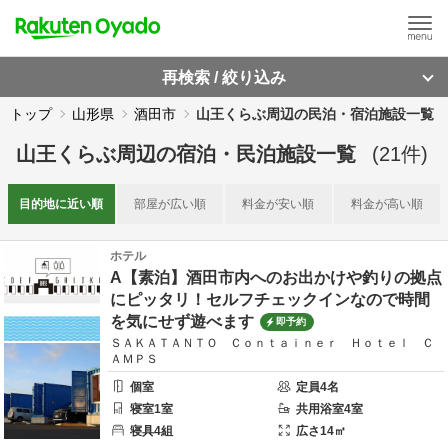
再検索 / 絞り込み
トップ
山形県
酒田市
山王くらぶ周辺の民泊・宿泊施設一覧
山王くらぶ周辺
の
宿泊・民泊施設一覧
(
21
件)
目的地に
近い順
部屋が
広い順
料金が
安い順
料金が
高い順
ホテル
A【素泊】酒田市内へのお出かけや釣りの拠点
にピッタリ！セルフチェックインなので時間
を気にせず遊べます
即予約
ＳＡＫＡＴＡＮＴＯ Ｃｏｎｔａｉｎｅｒ Ｈｏｔｅｌ Ｃ
ＡＭＰＳ
個室
定員
4
名
寝室
1
室
共用
浴室
4
室
寝具
4
組
広さ
14
㎡