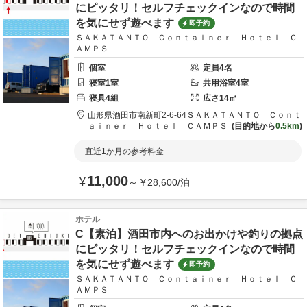
にピッタリ！セルフチェックインなので時間
を気にせず遊べます
即予約
ＳＡＫＡＴＡＮＴＯ Ｃｏｎｔａｉｎｅｒ Ｈｏｔｅｌ Ｃ
ＡＭＰＳ
個室
定員
4
名
寝室
1
室
共用
浴室
4
室
寝具
4
組
広さ
14
㎡
山形県
酒田市
南新町2-6-64
ＳＡＫＡＴＡＮＴＯ Ｃｏｎｔ
ａｉｎｅｒ Ｈｏｔｅｌ ＣＡＭＰＳ
目的地から
0.5km
直近1か月の参考料金
11,000
¥
～
¥
28,600
/
泊
ホテル
C【素泊】酒田市内へのお出かけや釣りの拠点
にピッタリ！セルフチェックインなので時間
を気にせず遊べます
即予約
ＳＡＫＡＴＡＮＴＯ Ｃｏｎｔａｉｎｅｒ Ｈｏｔｅｌ Ｃ
ＡＭＰＳ