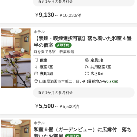
直近1か月の参考料金
9,130
¥
～
¥
10,230
/
泊
ホテル
【禁煙・喫煙選択可能】落ち着いた和室４畳
半の個室
即予約
時を奏でる宿 若葉旅館
個室
定員
1
名
寝室
1
室
共用
浴室
1
室
寝具
1
組
広さ
8
㎡
山形県
酒田市
本町二丁目3-9
目的地から
0.7km
直近1か月の参考料金
5,500
¥
～
¥
5,500
/
泊
ホテル
和室６畳（ガーデンビュー）に広縁付 落ち
着いたお部屋
即予約