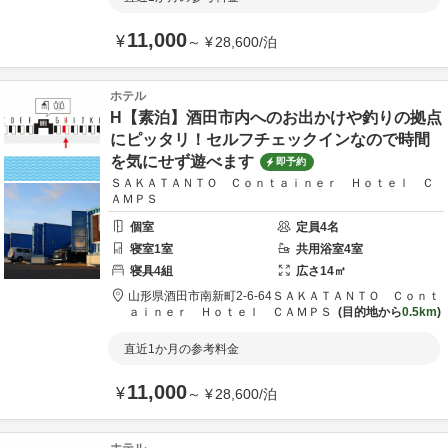
11,000
¥
～
¥
28,600
/
泊
ホテル
H【素泊】酒田市内へのお出かけや釣りの拠点
にピッタリ！セルフチェックインなので時間
を気にせず遊べます
即予約
ＳＡＫＡＴＡＮＴＯ Ｃｏｎｔａｉｎｅｒ Ｈｏｔｅｌ Ｃ
ＡＭＰＳ
個室
定員
4
名
寝室
1
室
共用
浴室
4
室
寝具
4
組
広さ
14
㎡
山形県
酒田市
南新町2-6-64
ＳＡＫＡＴＡＮＴＯ Ｃｏｎｔ
ａｉｎｅｒ Ｈｏｔｅｌ ＣＡＭＰＳ
目的地から
0.5km
直近1か月の参考料金
11,000
¥
～
¥
28,600
/
泊