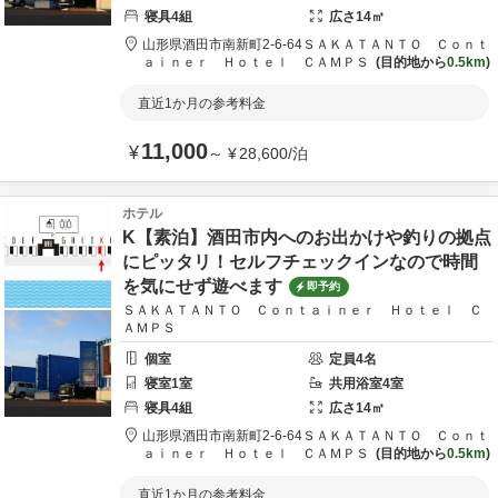
寝具
4
組
広さ
14
㎡
山形県
酒田市
南新町2-6-64
ＳＡＫＡＴＡＮＴＯ Ｃｏｎｔ
ａｉｎｅｒ Ｈｏｔｅｌ ＣＡＭＰＳ
目的地から
0.5km
直近1か月の参考料金
11,000
¥
～
¥
28,600
/
泊
ホテル
K【素泊】酒田市内へのお出かけや釣りの拠点
にピッタリ！セルフチェックインなので時間
を気にせず遊べます
即予約
ＳＡＫＡＴＡＮＴＯ Ｃｏｎｔａｉｎｅｒ Ｈｏｔｅｌ Ｃ
ＡＭＰＳ
個室
定員
4
名
寝室
1
室
共用
浴室
4
室
寝具
4
組
広さ
14
㎡
山形県
酒田市
南新町2-6-64
ＳＡＫＡＴＡＮＴＯ Ｃｏｎｔ
ａｉｎｅｒ Ｈｏｔｅｌ ＣＡＭＰＳ
目的地から
0.5km
直近1か月の参考料金