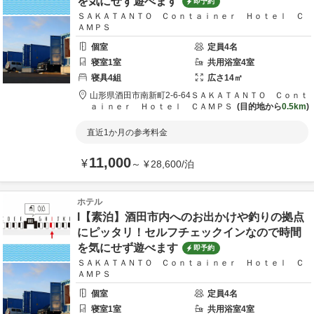
を気にせず遊べます
即予約
ＳＡＫＡＴＡＮＴＯ Ｃｏｎｔａｉｎｅｒ Ｈｏｔｅｌ Ｃ
ＡＭＰＳ
個室
定員
4
名
寝室
1
室
共用
浴室
4
室
寝具
4
組
広さ
14
㎡
山形県
酒田市
南新町2-6-64
ＳＡＫＡＴＡＮＴＯ Ｃｏｎｔ
ａｉｎｅｒ Ｈｏｔｅｌ ＣＡＭＰＳ
目的地から
0.5km
直近1か月の参考料金
11,000
¥
～
¥
28,600
/
泊
ホテル
I【素泊】酒田市内へのお出かけや釣りの拠点
にピッタリ！セルフチェックインなので時間
を気にせず遊べます
即予約
ＳＡＫＡＴＡＮＴＯ Ｃｏｎｔａｉｎｅｒ Ｈｏｔｅｌ Ｃ
ＡＭＰＳ
個室
定員
4
名
寝室
1
室
共用
浴室
4
室