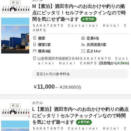
ホテル
M【素泊】酒田市内へのお出かけや釣りの拠
点にピッタリ！セルフチェックインなので時
間を気にせず遊べます
即予約
ＳＡＫＡＴＡＮＴＯ Ｃｏｎｔａｉｎｅｒ Ｈｏｔｅｌ Ｃ
ＡＭＰＳ
個室
定員
4
名
寝室
1
室
共用
浴室
4
室
寝具
4
組
広さ
14
㎡
山形県
酒田市
南新町2-6-64
ＳＡＫＡＴＡＮＴＯ Ｃｏｎｔ
ａｉｎｅｒ Ｈｏｔｅｌ ＣＡＭＰＳ
目的地から
0.5km
直近1か月の参考料金
11,000
¥
～
¥
28,600
/
泊
ホテル
L【素泊】酒田市内へのお出かけや釣りの拠点
にピッタリ！セルフチェックインなので時間
を気にせず遊べます
即予約
ＳＡＫＡＴＡＮＴＯ Ｃｏｎｔａｉｎｅｒ Ｈｏｔｅｌ Ｃ