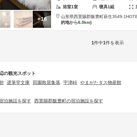
浴室
1
室
寝具
1
組
山形県
西置賜郡
飯豊町萩生3549-1
HOTE
+16
的地から
6.0km
1
件中
1
件を表示
辺の観光スポット
館
遅筆堂文庫
田園散居集落
宇津峠
やまがたタス物産館
宿泊施設を探す
西置賜郡飯豊町の宿泊施設を探す