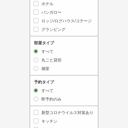
y
ホテル
i
t
n
バンガロー
o
t
ロッジ/ログハウス/コテージ
i
e
グランピング
n
r
t
a
部屋タイプ
e
c
すべて
r
t
丸ごと貸切
a
w
個室
c
i
t
t
予約タイプ
w
h
すべて
i
t
即予約のみ
t
h
h
e
新型コロナウイルス対策あり
t
c
キッチン
h
a