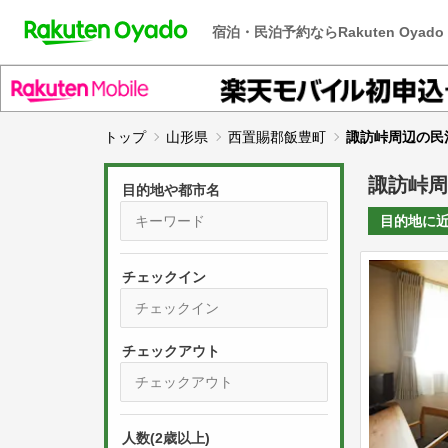
宿泊・民泊予約ならRakuten Oyado
トップ
山形県
西置賜郡飯豊町
諏訪峠周辺の民
諏訪峠周
目的地や都市名
目的地に
チェックイン
P
r
e
P
s
人数(2歳以上)
r
s