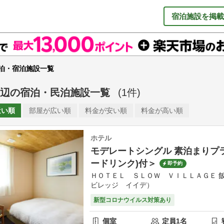
宿泊施設を掲載
泊・宿泊施設一覧
辺
の
宿泊・民泊施設一覧
(
1
件)
近い順
部屋が
広い順
料金が
安い順
料金が
高い順
ホテル
モデレートシングル 素泊まりプ
ードリンク)付＞
即予約
ＨＯＴＥＬ ＳＬＯＷ ＶＩＬＬＡＧＥ
ビレッジ イイデ）
新型コロナウイルス対策あり
個室
定員
1
名