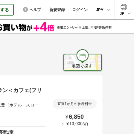
する
ヘルプ
新規登録
ログイン
JPY
JP
ラン＜カフェ(フリ
直近1か月の参考料金
 飯豊（ホテル スロー
6,850
¥
～
¥
13,000
/
泊
寝室
1
室