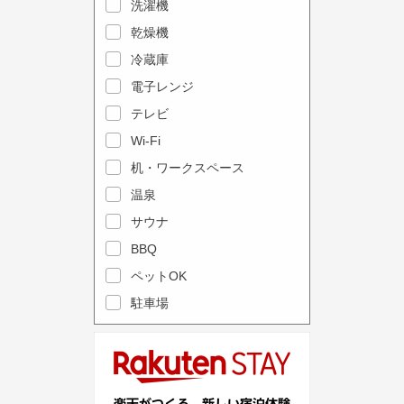
e
洗濯機
l
c
e
乾燥機
a
n
冷蔵庫
l
d
電子レンジ
e
a
テレビ
n
r
Wi-Fi
d
a
机・ワークスペース
a
n
r
温泉
d
a
s
サウナ
n
e
BBQ
d
l
ペットOK
s
e
駐車場
e
c
l
t
e
a
c
d
t