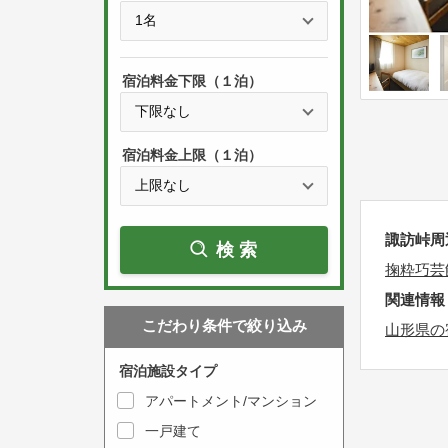
e
t
s
h
s
e
宿泊料金下限（１泊）
t
d
h
o
e
w
宿泊料金上限（１泊）
d
n
o
a
w
r
諏訪峠周
検索
n
r
掬粋巧芸
a
o
関連情報
r
w
こだわり条件で絞り込み
r
山形県の
k
o
e
宿泊施設タイプ
w
y
アパートメント/マンション
k
t
一戸建て
e
o