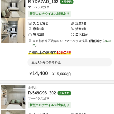
R-7DA7AD_102
即予約
マーベラス浅草
新型コロナウイルス対策あり
丸ごと貸切
定員
3
名
寝室
1
室
浴室
1
室
寝具
2
組
広さ
22
㎡
東京都
台東区
浅草4-43-7
マーベラス浅草
目的地から
0.3k
m
７泊以上の連泊で
10
%OFF
直近1か月の参考料金
14,400
¥
～
¥
15,600
/
泊
ホテル
R-549C96_302
即予約
マーベラス浅草
新型コロナウイルス対策あり