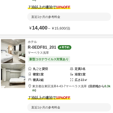
７泊以上の連泊で
10
%OFF
直近1か月の参考料金
14,400
¥
～
¥
15,600
/
泊
ホテル
R-0EDF81_201
即予約
マーベラス浅草
新型コロナウイルス対策あり
丸ごと貸切
定員
3
名
寝室
1
室
浴室
1
室
寝具
2
組
広さ
22
㎡
東京都
台東区
浅草4-43-7
マーベラス浅草
目的地から
0.3k
m
７泊以上の連泊で
10
%OFF
直近1か月の参考料金