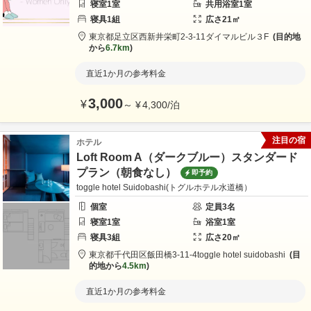
寝室
1
室
共用
浴室
1
室
寝具
1
組
広さ
21
㎡
東京都
足立区
西新井栄町2-3-11
ダイマルビル３F
目的地
から
6.7km
直近1か月の参考料金
3,000
¥
～
¥
4,300
/
泊
注目の宿
ホテル
Loft Room A（ダークブルー）スタンダード
プラン（朝食なし）
即予約
toggle hotel Suidobashi(トグルホテル水道橋）
個室
定員
3
名
寝室
1
室
浴室
1
室
寝具
3
組
広さ
20
㎡
東京都
千代田区
飯田橋3-11-4
toggle hotel suidobashi
目
的地から
4.5km
直近1か月の参考料金