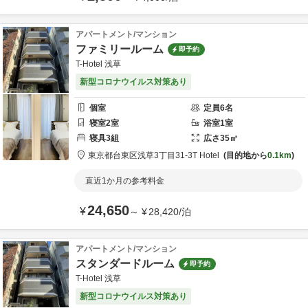
アパートメント/マンション
ファミリールーム
即予約
T-Hotel 浅草
新型コロナウイルス対策あり
個室
定員
6
名
寝室
2
室
浴室
1
室
寝具
3
組
広さ
35
㎡
東京都
台東区
浅草3丁目31-3
T Hotel
目的地から
0.1km
直近1か月の参考料金
24,650
¥
～
¥
28,420
/
泊
アパートメント/マンション
スタンダードルーム
即予約
T-Hotel 浅草
新型コロナウイルス対策あり