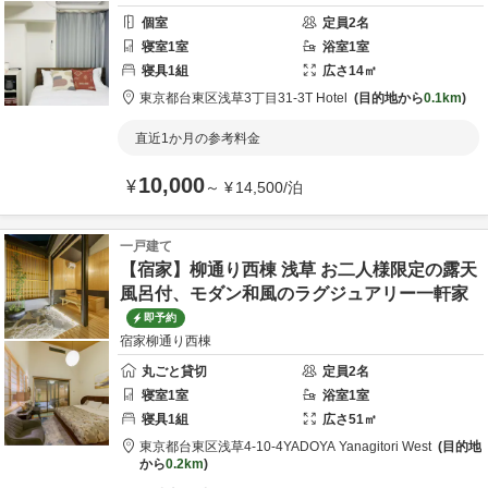
個室
定員
2
名
寝室
1
室
浴室
1
室
寝具
1
組
広さ
14
㎡
東京都
台東区
浅草3丁目31-3
T Hotel
目的地から
0.1km
直近1か月の参考料金
10,000
¥
～
¥
14,500
/
泊
一戸建て
【宿家】柳通り西棟 浅草 お二人様限定の露天
風呂付、モダン和風のラグジュアリー一軒家
即予約
宿家柳通り西棟
丸ごと貸切
定員
2
名
寝室
1
室
浴室
1
室
寝具
1
組
広さ
51
㎡
東京都
台東区
浅草4-10-4
YADOYA Yanagitori West
目的地
から
0.2km