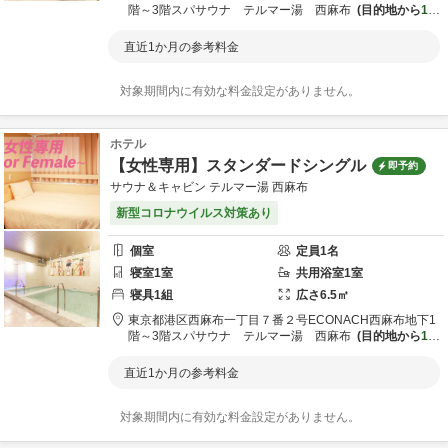
階～3階
スパサウナ テルマー湯 西麻布
目的地から
1.6
km
直近1か月の参考料金
対象期間内に有効な料金設定がありません。
ホテル
【女性専用】スタンダードシングル
即予約
サウナ＆キャビン テルマー湯 西麻布
新型コロナウイルス対策あり
個室
定員
1
名
寝室
1
室
共用
浴室
1
室
寝具
1
組
広さ
6.5
㎡
東京都
港区
西麻布一丁目７番２号ECONACH西麻布地下1
階～3階
スパサウナ テルマー湯 西麻布
目的地から
1.6
km
直近1か月の参考料金
対象期間内に有効な料金設定がありません。