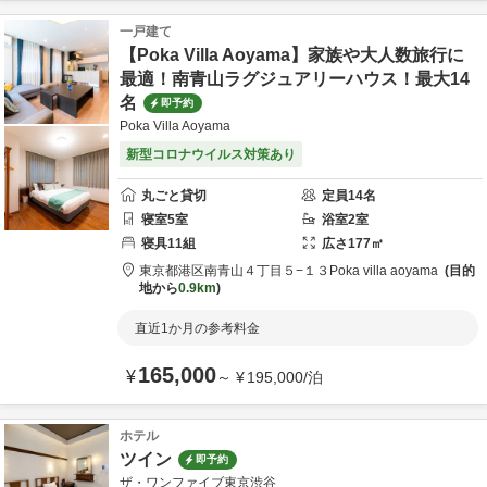
一戸建て
【Poka Villa Aoyama】家族や大人数旅行に
最適！南青山ラグジュアリーハウス！最大14
名
即予約
Poka Villa Aoyama
新型コロナウイルス対策あり
丸ごと貸切
定員
14
名
寝室
5
室
浴室
2
室
寝具
11
組
広さ
177
㎡
東京都
港区
南青山４丁目５−１３
Poka villa aoyama
目的
地から
0.9km
直近1か月の参考料金
165,000
¥
～
¥
195,000
/
泊
ホテル
ツイン
即予約
ザ・ワンファイブ東京渋谷