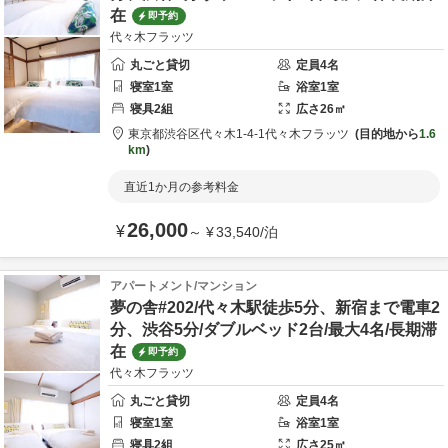
在
即予約
代々木フラッツ
丸ごと貸切
定員
4
名
寝室
1
室
浴室
1
室
寝具
2
組
広さ
26
㎡
東京都
渋谷区
代々木1-4-1
代々木フラッツ
目的地から
1.6
km
直近1か月の参考料金
26,000
¥
～
¥
33,540
/
泊
アパートメント/マンション
夢の舎#202/代々木駅徒歩5分、新宿まで電車2
分、渋谷5分/ダブルベッド2台/最大4名/長期滞
在
即予約
代々木フラッツ
丸ごと貸切
定員
4
名
寝室
1
室
浴室
1
室
寝具
2
組
広さ
25
㎡