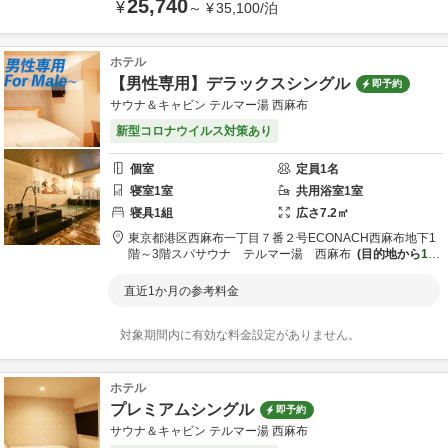
25,740
¥
～
¥
35,100
/
泊
ホテル
【男性専用】デラックスシングル
即予約
サウナ＆キャビン テルマー湯 西麻布
新型コロナウイルス対策あり
個室
定員
1
名
寝室
1
室
共用
浴室
1
室
寝具
1
組
広さ
7.2
㎡
東京都
港区
西麻布一丁目７番２号ECONACH西麻布地下1
階～3階
スパサウナ テルマー湯 西麻布
目的地から
1.6
km
直近1か月の参考料金
対象期間内に有効な料金設定がありません。
ホテル
プレミアムシングル
即予約
サウナ＆キャビン テルマー湯 西麻布