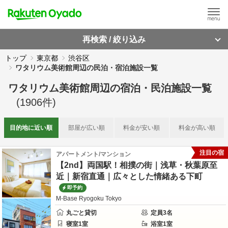
再検索 / 絞り込み
トップ
東京都
渋谷区
ワタリウム美術館周辺の民泊・宿泊施設一覧
ワタリウム美術館周辺
の
宿泊・民泊施設一覧
(
1906
件)
目的地に
近い順
部屋が
広い順
料金が
安い順
料金が
高い順
注目の宿
アパートメント/マンション
【2nd】両国駅！相撲の街｜浅草・秋葉原至
近｜新宿直通｜広々とした情緒ある下町
即予約
M-Base Ryogoku Tokyo
丸ごと貸切
定員
3
名
寝室
1
室
浴室
1
室