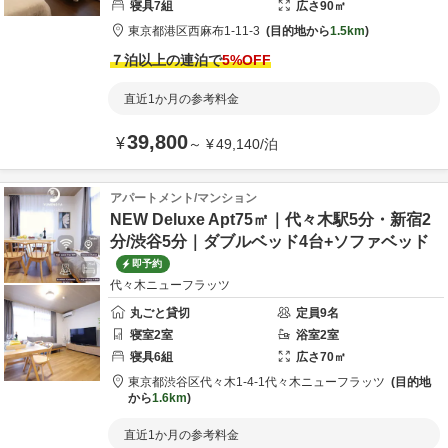
寝具
7
組
広さ
90
㎡
東京都
港区
西麻布1-11-3
目的地から
1.5km
７泊以上の連泊で
5
%OFF
直近1か月の参考料金
39,800
¥
～
¥
49,140
/
泊
アパートメント/マンション
NEW Deluxe Apt75㎡｜代々木駅5分・新宿2
分/渋谷5分｜ダブルベッド4台+ソファベッド
即予約
代々木ニューフラッツ
丸ごと貸切
定員
9
名
寝室
2
室
浴室
2
室
寝具
6
組
広さ
70
㎡
東京都
渋谷区
代々木1-4-1
代々木ニューフラッツ
目的地
から
1.6km
直近1か月の参考料金