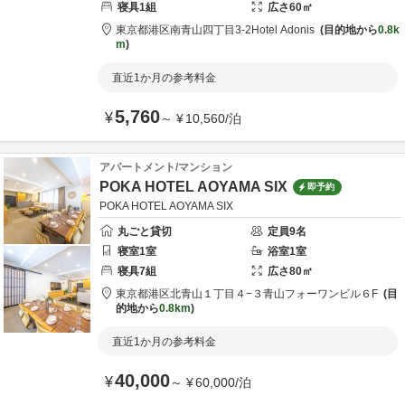
寝具
1
組
広さ
60
㎡
東京都
港区
南青山四丁目3-2
Hotel Adonis
目的地から
0.8k
m
直近1か月の参考料金
5,760
¥
～
¥
10,560
/
泊
アパートメント/マンション
POKA HOTEL AOYAMA SIX
即予約
POKA HOTEL AOYAMA SIX
丸ごと貸切
定員
9
名
寝室
1
室
浴室
1
室
寝具
7
組
広さ
80
㎡
東京都
港区
北青山１丁目４−３
青山フォーワンビル６F
目
的地から
0.8km
直近1か月の参考料金
40,000
¥
～
¥
60,000
/
泊