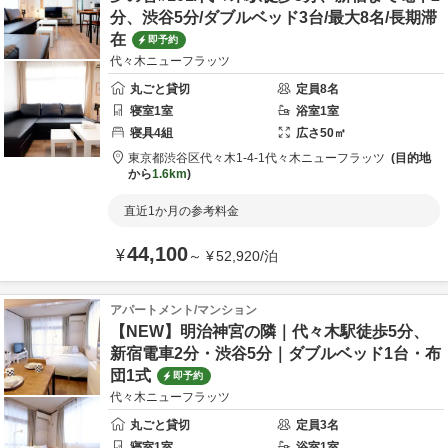
分、渋谷5分/ダブルベッド3台/最大8名/長期滞
在
即予約
代々木ニューフラッツ
丸ごと貸切
定員
8
名
寝室
1
室
浴室
1
室
寝具
4
組
広さ
50
㎡
東京都
渋谷区
代々木1-4-1
代々木ニューフラッツ
目的地
から
1.6km
直近1か月の参考料金
44,100
¥
～
¥
52,920
/
泊
アパートメント/マンション
【NEW】明治神宮の隣｜代々木駅徒歩5分、
新宿電車2分・渋谷5分｜ダブルベッド1台・布
団1式
即予約
代々木ニューフラッツ
丸ごと貸切
定員
3
名
寝室
1
室
浴室
1
室