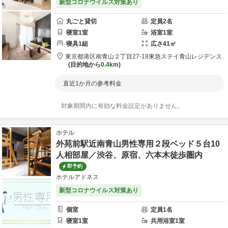
新型コロナウイルス対策あり
丸ごと貸切
定員
2
名
寝室
1
室
浴室
1
室
寝具
1
組
広さ
41
㎡
東京都
港区
南青山２丁目27-18
東急ステイ青山レジデンス
目的地から
0.4km
直近1か月の参考料金
対象期間内に有効な料金設定がありません。
ホテル
外苑前駅近南青山男性専用２段ベッド５台10
人相部屋／渋谷、原宿、六本木徒歩圏内
即予約
ホテルアドネス
新型コロナウイルス対策あり
個室
定員
1
名
寝室
1
室
共用
浴室
1
室