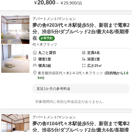
20,800
¥
～
¥
29,900
/
泊
アパートメント/マンション
夢の舎#203/代々木駅徒歩5分、新宿まで電車2
分、渋谷5分/ダブルベッド2台/最大4名/長期滞
在
即予約
代々木フラッツ
丸ごと貸切
定員
4
名
寝室
1
室
浴室
1
室
寝具
2
組
広さ
25
㎡
東京都
渋谷区
代々木1-4-1
代々木フラッツ
目的地から
1.6
km
直近1か月の参考料金
対象期間内に有効な料金設定がありません。
アパートメント/マンション
夢の舎#104/代々木駅徒歩5分、新宿まで電車2
分、渋谷5分/ダブルベッド2台/最大4名/長期滞