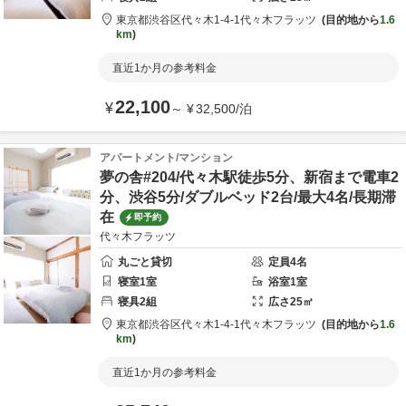
東京都
渋谷区
代々木1-4-1
代々木フラッツ
目的地から
1.6
km
直近1か月の参考料金
22,100
¥
～
¥
32,500
/
泊
アパートメント/マンション
夢の舎#204/代々木駅徒歩5分、新宿まで電車2
分、渋谷5分/ダブルベッド2台/最大4名/長期滞
在
即予約
代々木フラッツ
丸ごと貸切
定員
4
名
寝室
1
室
浴室
1
室
寝具
2
組
広さ
25
㎡
東京都
渋谷区
代々木1-4-1
代々木フラッツ
目的地から
1.6
km
直近1か月の参考料金