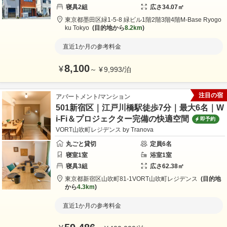
寝具
2
組
広さ
34.07
㎡
東京都
墨田区
緑1-5-8 緑ビル1階2階3階4階
M-Base Ryogo
ku Tokyo
目的地から
8.2km
直近1か月の参考料金
8,100
¥
～
¥
9,993
/
泊
注目の宿
アパートメント/マンション
501新宿区｜江戸川橋駅徒歩7分｜最大6名｜W
i-Fi＆プロジェクター完備の快適空間
即予約
VORT山吹町レジデンス by Tranova
丸ごと貸切
定員
6
名
寝室
1
室
浴室
1
室
寝具
3
組
広さ
62.38
㎡
東京都
新宿区
山吹町81-1
VORT山吹町レジデンス
目的地
から
4.3km
直近1か月の参考料金