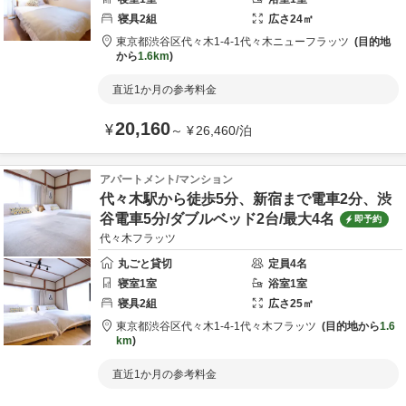
寝具
2
組
広さ
24
㎡
東京都
渋谷区
代々木1-4-1
代々木ニューフラッツ
目的地
から
1.6km
直近1か月の参考料金
20,160
¥
～
¥
26,460
/
泊
アパートメント/マンション
代々木駅から徒歩5分、新宿まで電車2分、渋
谷電車5分/ダブルベッド2台/最大4名
即予約
代々木フラッツ
丸ごと貸切
定員
4
名
寝室
1
室
浴室
1
室
寝具
2
組
広さ
25
㎡
東京都
渋谷区
代々木1-4-1
代々木フラッツ
目的地から
1.6
km
直近1か月の参考料金