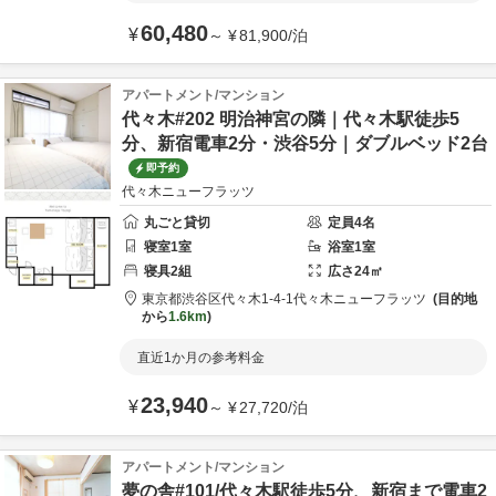
60,480
¥
～
¥
81,900
/
泊
アパートメント/マンション
代々木#202 明治神宮の隣｜代々木駅徒歩5
分、新宿電車2分・渋谷5分｜ダブルベッド2台
即予約
代々木ニューフラッツ
丸ごと貸切
定員
4
名
寝室
1
室
浴室
1
室
寝具
2
組
広さ
24
㎡
東京都
渋谷区
代々木1-4-1
代々木ニューフラッツ
目的地
から
1.6km
直近1か月の参考料金
23,940
¥
～
¥
27,720
/
泊
アパートメント/マンション
夢の舎#101/代々木駅徒歩5分、新宿まで電車2