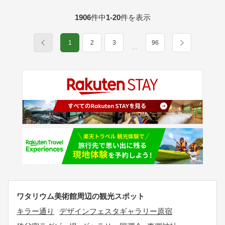
1906
件中
1-20
件を表示
1
2
3
96
…
ワタリウム美術館周辺の観光スポット
キラー通り
デザインフェスタギャラリー原宿