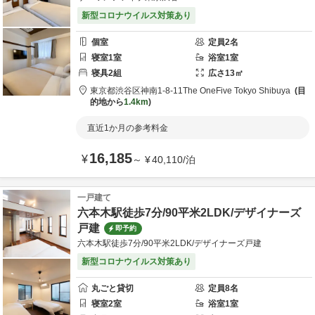
新型コロナウイルス対策あり
個室
定員
2
名
寝室
1
室
浴室
1
室
寝具
2
組
広さ
13
㎡
東京都
渋谷区
神南1-8-11
The OneFive Tokyo Shibuya
目
的地から
1.4km
直近1か月の参考料金
16,185
¥
～
¥
40,110
/
泊
一戸建て
六本木駅徒歩7分/90平米2LDK/デザイナーズ
戸建
即予約
六本木駅徒歩7分/90平米2LDK/デザイナーズ戸建
新型コロナウイルス対策あり
丸ごと貸切
定員
8
名
寝室
2
室
浴室
1
室