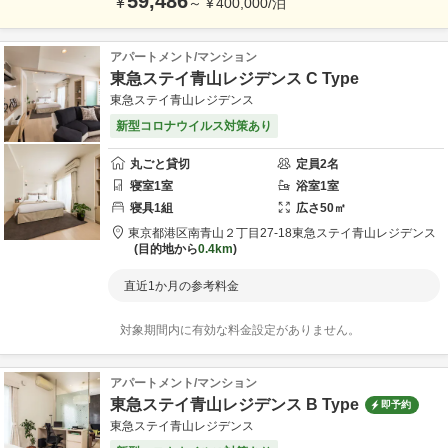
59,486
¥
～
¥
400,000
/
泊
アパートメント/マンション
東急ステイ青山レジデンス C Type
東急ステイ青山レジデンス
新型コロナウイルス対策あり
丸ごと貸切
定員
2
名
寝室
1
室
浴室
1
室
寝具
1
組
広さ
50
㎡
東京都
港区
南青山２丁目27-18
東急ステイ青山レジデンス
目的地から
0.4km
直近1か月の参考料金
対象期間内に有効な料金設定がありません。
アパートメント/マンション
東急ステイ青山レジデンス B Type
即予約
東急ステイ青山レジデンス