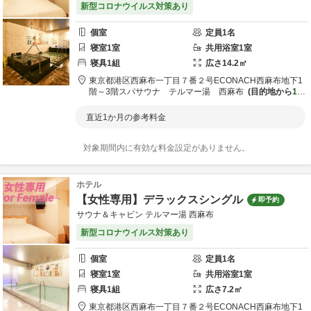
新型コロナウイルス対策あり
個室
定員
1
名
寝室
1
室
共用
浴室
1
室
寝具
1
組
広さ
14.2
㎡
東京都
港区
西麻布一丁目７番２号ECONACH西麻布地下1
階～3階
スパサウナ テルマー湯 西麻布
目的地から
1.6
km
直近1か月の参考料金
対象期間内に有効な料金設定がありません。
ホテル
【女性専用】デラックスシングル
即予約
サウナ＆キャビン テルマー湯 西麻布
新型コロナウイルス対策あり
個室
定員
1
名
寝室
1
室
共用
浴室
1
室
寝具
1
組
広さ
7.2
㎡
東京都
港区
西麻布一丁目７番２号ECONACH西麻布地下1