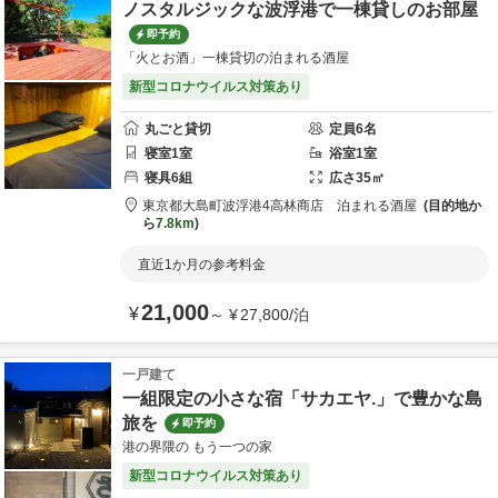
ノスタルジックな波浮港で一棟貸しのお部屋
即予約
「火とお酒」一棟貸切の泊まれる酒屋
新型コロナウイルス対策あり
丸ごと貸切
定員
6
名
寝室
1
室
浴室
1
室
寝具
6
組
広さ
35
㎡
東京都
大島町
波浮港4
高林商店 泊まれる酒屋
目的地か
ら
7.8km
直近1か月の参考料金
21,000
¥
～
¥
27,800
/
泊
一戸建て
一組限定の小さな宿「サカエヤ.」で豊かな島
旅を
即予約
港の界隈の もう一つの家
新型コロナウイルス対策あり