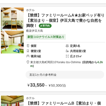
ホテル
【禁煙】ファミリールームA★お家ベッド有り
【素泊まり・個室】伊豆大島で豊かな自然を
満喫！
即予約
癒楽伊豆大島
新型コロナウイルス対策あり
個室
定員
5
名
寝室
1
室
共用
浴室
1
室
寝具
5
組
広さ
15
㎡
東京都
大島町
岡田10
Yuraku Izu-Oshima
目的地から
4.2k
m
直近1か月の参考料金
33,550
¥
～
¥
50,300
/
泊
ホテル
【禁煙】ファミリールームB【素泊まり・個