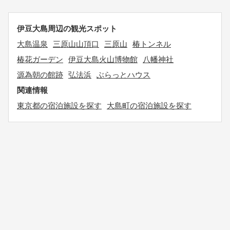
伊豆大島周辺の観光スポット
大島温泉
三原山山頂口
三原山
椿トンネル
椿花ガーデン
伊豆大島火山博物館
八幡神社
源為朝の館跡
弘法浜
ぶらっとハウス
関連情報
東京都の宿泊施設を探す
大島町の宿泊施設を探す