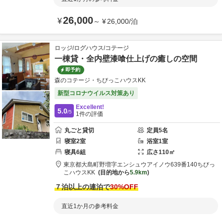
26,000
¥
～
¥
26,000
/
泊
ロッジ/ログハウス/コテージ
一棟貸・全内壁漆喰仕上げの癒しの空間
即予約
森のコテージ・ちびっこハウスKK
新型コロナウイルス対策あり
Excellent!
5.0
/5
1
件の評価
丸ごと貸切
定員
5
名
寝室
2
室
浴室
1
室
寝具
6
組
広さ
110
㎡
東京都
大島町
野増字エンシュウアイノウ639番140
ちびっ
こハウスKK
目的地から
5.9km
７泊以上の連泊で
30
%OFF
直近1か月の参考料金