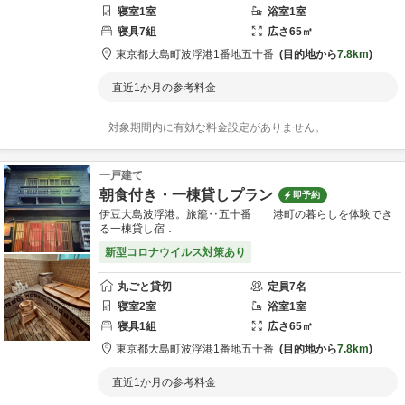
寝室
1
室
浴室
1
室
寝具
7
組
広さ
65
㎡
東京都
大島町
波浮港1番地
五十番
目的地から
7.8km
直近1か月の参考料金
対象期間内に有効な料金設定がありません。
一戸建て
朝食付き・一棟貸しプラン
即予約
伊豆大島波浮港。旅籠‥五十番 港町の暮らしを体験でき
る一棟貸し宿．
新型コロナウイルス対策あり
丸ごと貸切
定員
7
名
寝室
2
室
浴室
1
室
寝具
1
組
広さ
65
㎡
東京都
大島町
波浮港1番地
五十番
目的地から
7.8km
直近1か月の参考料金