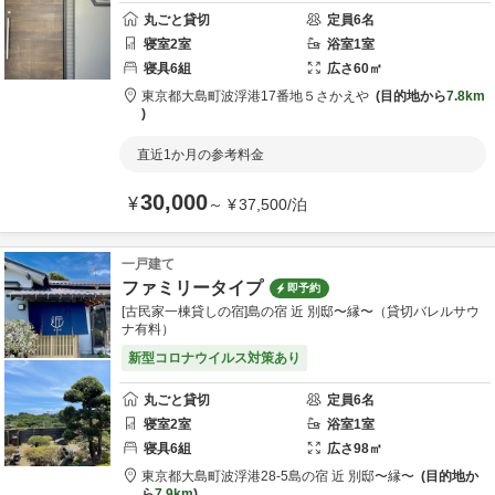
丸ごと貸切
定員
6
名
寝室
2
室
浴室
1
室
寝具
6
組
広さ
60
㎡
東京都
大島町
波浮港17番地５
さかえや
目的地から
7.8km
直近1か月の参考料金
30,000
¥
～
¥
37,500
/
泊
一戸建て
ファミリータイプ
即予約
[古民家一棟貸しの宿]島の宿 近 別邸〜縁〜（貸切バレルサウ
ナ有料）
新型コロナウイルス対策あり
丸ごと貸切
定員
6
名
寝室
2
室
浴室
1
室
寝具
6
組
広さ
98
㎡
東京都
大島町
波浮港28-5
島の宿 近 別邸〜縁〜
目的地か
ら
7.9km