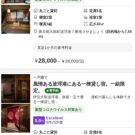
丸ごと貸切
定員
5
名
寝室
2
室
浴室
1
室
寝具
5
組
広さ
40
㎡
東京都
大島町
波浮港７番地３
やまじょう
目的地から
7.8k
m
直近1か月の参考料金
28,000
¥
～
¥
28,000
/
泊
一戸建て
風情ある波浮港にある一棟貸し宿。一組限
定。
即予約
伊豆大島波浮港。旅籠‥五十番 港町の暮らしを体験でき
る一棟貸し宿．
新型コロナウイルス対策あり
Excellent!
5.0
/5
6
件の評価
丸ごと貸切
定員
6
名