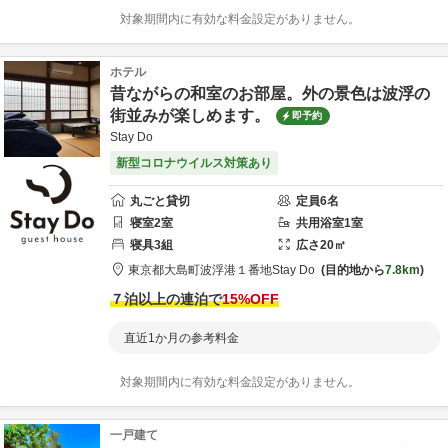
対象期間内に有効な料金設定がありません。
ホテル
昔ながらの和室のお部屋。外の景色は波浮の
街並みが楽しめます。
即予約
Stay Do
新型コロナウイルス対策あり
丸ごと貸切
定員
6
名
寝室
2
室
共用
浴室
1
室
寝具
3
組
広さ
20
㎡
東京都
大島町
波浮港１番地
Stay Do
目的地から
7.8km
７泊以上の連泊で
15
%OFF
直近1か月の参考料金
対象期間内に有効な料金設定がありません。
一戸建て