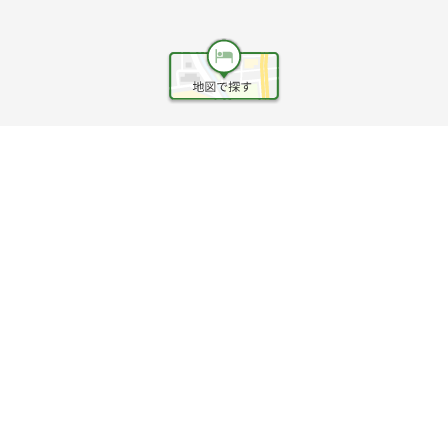
ヘルプ
利用規約
旅行業約款
旅行条件書
旅行業務取扱料金表
個人情報保護方針
会社情報
クッキーポリシー
©Rakuten Group, Inc.