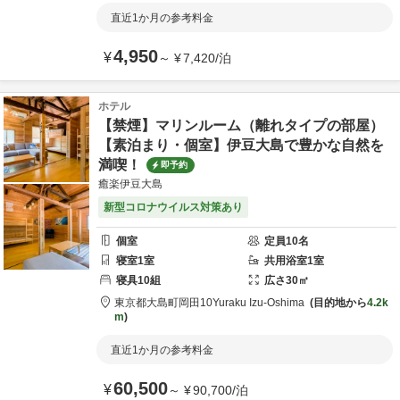
直近1か月の参考料金
4,950
¥
～
¥
7,420
/
泊
ホテル
【禁煙】マリンルーム（離れタイプの部屋）
【素泊まり・個室】伊豆大島で豊かな自然を
満喫！
即予約
癒楽伊豆大島
新型コロナウイルス対策あり
個室
定員
10
名
寝室
1
室
共用
浴室
1
室
寝具
10
組
広さ
30
㎡
東京都
大島町
岡田10
Yuraku Izu-Oshima
目的地から
4.2k
m
直近1か月の参考料金
60,500
¥
～
¥
90,700
/
泊