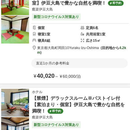
室】伊豆大島で豊かな自然を満喫！
即予約
癒楽伊豆大島
新型コロナウイルス対策あり
個室
定員
6
名
寝室
1
室
共用
浴室
1
室
寝具
6
組
広さ
15
㎡
東京都
大島町
岡田10
Yuraku Izu-Oshima
目的地から
4.2k
m
直近1か月の参考料金
40,020
¥
～
¥
60,000
/
泊
ホテル
【禁煙】デラックスルーム※バストイレ付
【素泊まり・個室】伊豆大島で豊かな自然を
満喫！
即予約
癒楽伊豆大島
新型コロナウイルス対策あり