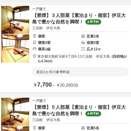
一戸建て
【禁煙】３人部屋【素泊まり・個室】伊豆大
島で豊かな自然を満喫！
即予約
三浜館 伊豆大島
個室
定員
3
名
寝室
4
室
浴室
0
室
寝具
1
組
広さ
12
㎡
東京都
大島町
元町4丁目6-13
三浜館 伊豆大島
目的地か
ら
4.3km
直近1か月の参考料金
7,700
¥
～
¥
20,200
/
泊
一戸建て
【禁煙】５人部屋【素泊まり・個室】伊豆大
島で豊かな自然を満喫！
即予約
三浜館 伊豆大島
個室
定員
5
名