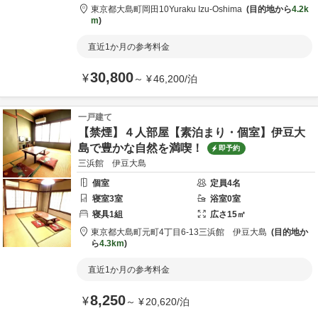
東京都
大島町
岡田10
Yuraku Izu-Oshima
目的地から
4.2k
m
直近1か月の参考料金
30,800
¥
～
¥
46,200
/
泊
一戸建て
【禁煙】４人部屋【素泊まり・個室】伊豆大
島で豊かな自然を満喫！
即予約
三浜館 伊豆大島
個室
定員
4
名
寝室
3
室
浴室
0
室
寝具
1
組
広さ
15
㎡
東京都
大島町
元町4丁目6-13
三浜館 伊豆大島
目的地か
ら
4.3km
直近1か月の参考料金
8,250
¥
～
¥
20,620
/
泊