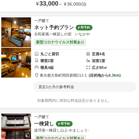
33,000
¥
～
¥
36,000
/
泊
一戸建て
ネット予約プラン
即予約
古民家風一棟貸しの宿 いなかや
新型コロナウイルス対策あり
丸ごと貸切
定員
4
名
寝室
2
室
浴室
1
室
寝具
4
組
広さ
80
㎡
東京都
大島町
岡田新開212-1
目的地から
6.3km
直近1か月の参考料金
対象期間内に有効な料金設定がありません。
一戸建て
一棟貸し
即予約
波浮港一棟貸し山上-やまじょう-
新型コロナウイルス対策あり