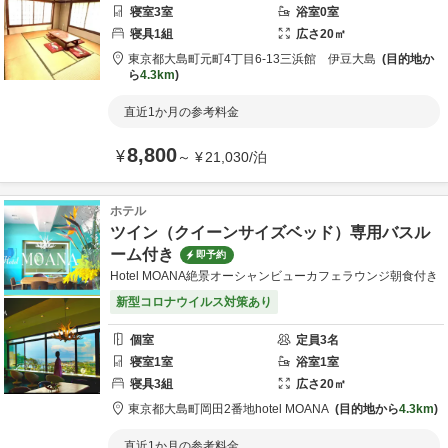
寝室
3
室
浴室
0
室
寝具
1
組
広さ
20
㎡
東京都
大島町
元町4丁目6-13
三浜館 伊豆大島
目的地か
ら
4.3km
直近1か月の参考料金
8,800
¥
～
¥
21,030
/
泊
ホテル
ツイン（クイーンサイズベッド）専用バスル
ーム付き
即予約
Hotel MOANA絶景オーシャンビューカフェラウンジ朝食付き
新型コロナウイルス対策あり
個室
定員
3
名
寝室
1
室
浴室
1
室
寝具
3
組
広さ
20
㎡
東京都
大島町
岡田2番地
hotel MOANA
目的地から
4.3km
直近1か月の参考料金