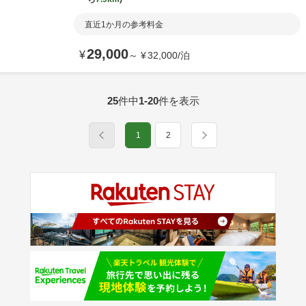
直近1か月の参考料金
29,000
¥
～
¥
32,000
/
泊
25
件中
1-20
件を表示
1
2