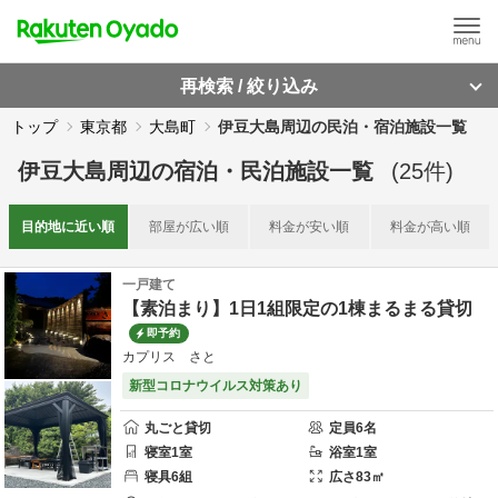
再検索 / 絞り込み
トップ
東京都
大島町
伊豆大島周辺の民泊・宿泊施設一覧
伊豆大島周辺
の
宿泊・民泊施設一覧
(
25
件)
目的地に
近い順
部屋が
広い順
料金が
安い順
料金が
高い順
一戸建て
【素泊まり】1日1組限定の1棟まるまる貸切
即予約
カプリス さと
新型コロナウイルス対策あり
丸ごと貸切
定員
6
名
寝室
1
室
浴室
1
室
寝具
6
組
広さ
83
㎡