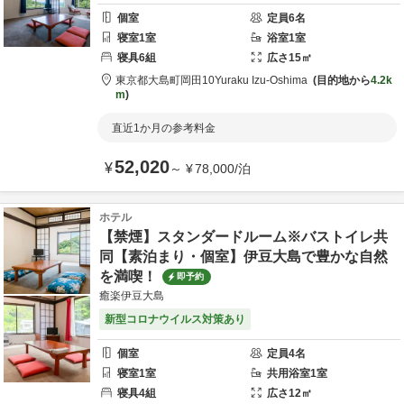
個室
定員
6
名
寝室
1
室
浴室
1
室
寝具
6
組
広さ
15
㎡
東京都
大島町
岡田10
Yuraku Izu-Oshima
目的地から
4.2k
m
直近1か月の参考料金
52,020
¥
～
¥
78,000
/
泊
ホテル
【禁煙】スタンダードルーム※バストイレ共
同【素泊まり・個室】伊豆大島で豊かな自然
を満喫！
即予約
癒楽伊豆大島
新型コロナウイルス対策あり
個室
定員
4
名
寝室
1
室
共用
浴室
1
室
寝具
4
組
広さ
12
㎡