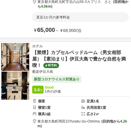
東京都
大島町
元町字北の山56-3
カプリス さと
目的地か
ら
4.0km
直近1か月の参考料金
65,000
¥
～
¥
68,000
/
泊
ホテル
【禁煙】カプセルベッドルーム（男女相部
屋）【素泊まり】伊豆大島で豊かな自然を満
喫！
即予約
癒楽伊豆大島
新型コロナウイルス対策あり
Good
3.0
/5
1
件の評価
個室
定員
1
名
寝室
1
室
共用
浴室
1
室
寝具
1
組
広さ
2
㎡
東京都
大島町
岡田10
Yuraku Izu-Oshima
目的地から
4.2k
m