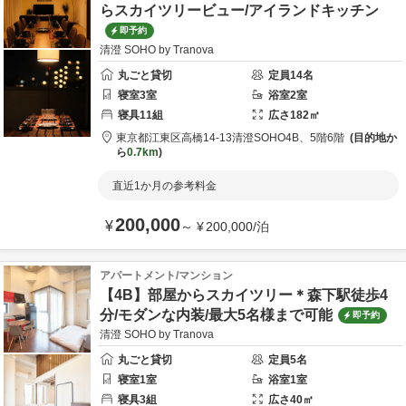
らスカイツリービュー/アイランドキッチン
即予約
清澄 SOHO by Tranova
丸ごと貸切
定員
14
名
寝室
3
室
浴室
2
室
寝具
11
組
広さ
182
㎡
東京都
江東区
高橋14-13
清澄SOHO4B、5階6階
目的地か
ら
0.7km
直近1か月の参考料金
200,000
¥
～
¥
200,000
/
泊
アパートメント/マンション
【4B】部屋からスカイツリー＊森下駅徒歩4
分/モダンな内装/最大5名様まで可能
即予約
清澄 SOHO by Tranova
丸ごと貸切
定員
5
名
寝室
1
室
浴室
1
室
寝具
3
組
広さ
40
㎡