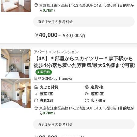
東京都
江東区
高橋14-13
清澄SOHO4B、5階6階
目的地か
ら
0.7km
直近1か月の参考料金
40,000
¥
～
¥
40,000
/
泊
アパートメント/マンション
【4A】＊部屋からスカイツリー＊森下駅から
徒歩4分/落ち着いた雰囲気/最大5名様まで可能
即予約
清澄 SOHO by Tranova
丸ごと貸切
定員
5
名
寝室
1
室
浴室
1
室
寝具
3
組
広さ
40
㎡
東京都
江東区
高橋14-13
清澄SOHO4B、5階6階
目的地か
ら
0.7km
直近1か月の参考料金