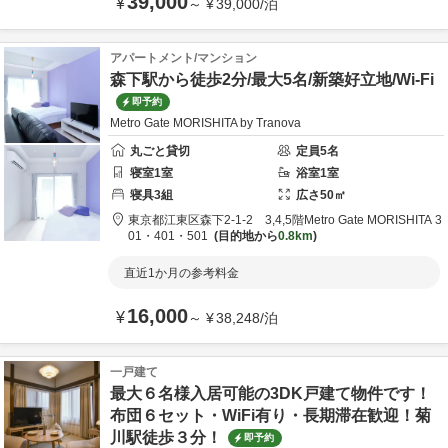
39,000
¥
～
¥
39,000
/
泊
アパートメント/マンション
森下駅から徒歩2分/最大5名/新築好立地/Wi-Fi
即予約
Metro Gate MORISHITA by Tranova
丸ごと貸切
定員
5
名
寝室
1
室
浴室
1
室
寝具
3
組
広さ
50
㎡
東京都
江東区
森下2-1-2 3,4,5階
Metro Gate MORISHITA 3
01・401・501
目的地から
0.8km
直近1か月の参考料金
16,000
¥
～
¥
38,248
/
泊
一戸建て
最大６名様入居可能の3DK戸建て物件です！
布団６セット・WiFi有り・長期滞在歓迎！菊
川駅徒歩３分！
即予約