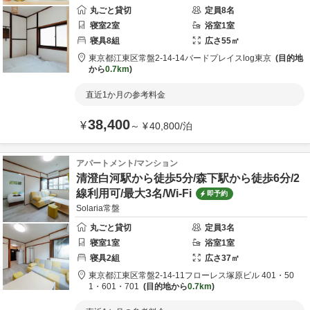
丸ごと貸切
定員
8
名
寝室
2
室
浴室
1
室
寝具
8
組
広さ
55
㎡
東京都
江東区
常盤2-14-14
バードプレイスlog東京
目的地
から
0.7km
直近1か月の参考料金
38,400
¥
～
¥
40,800
/
泊
アパートメント/マンション
清澄白河駅から徒歩5分/森下駅から徒歩6分/2
線利用可/最大3名/Wi-Fi
即予約
Solaria常盤
丸ごと貸切
定員
3
名
寝室
1
室
浴室
1
室
寝具
2
組
広さ
37
㎡
東京都
江東区
常盤2-14-11
フローレス塚原ビル 401・50
1・601・701
目的地から
0.7km