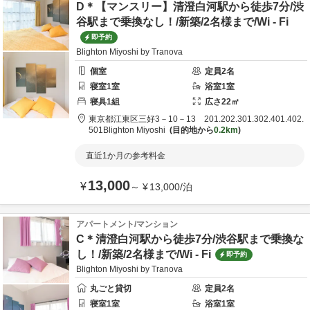
D＊【マンスリー】清澄白河駅から徒歩7分/渋
谷駅まで乗換なし！/新築/2名様まで/Wi - Fi
即予約
Blighton Miyoshi by Tranova
個室
定員
2
名
寝室
1
室
浴室
1
室
寝具
1
組
広さ
22
㎡
東京都
江東区
三好3－10－13 201.202.301.302.401.402.
501
Blighton Miyoshi
目的地から
0.2km
直近1か月の参考料金
13,000
¥
～
¥
13,000
/
泊
アパートメント/マンション
C＊清澄白河駅から徒歩7分/渋谷駅まで乗換な
し！/新築/2名様まで/Wi - Fi
即予約
Blighton Miyoshi by Tranova
丸ごと貸切
定員
2
名
寝室
1
室
浴室
1
室