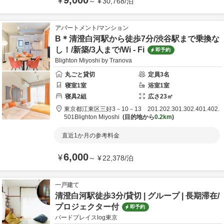
9,000
¥
～
¥
30,768
/
泊
アパートメント/マンション
B＊清澄白河駅から徒歩7分/渋谷駅まで乗換な
し！/新築/3人まで/Wi - Fi
即予約
Blighton Miyoshi by Tranova
丸ごと貸切
定員
3
名
寝室
1
室
浴室
1
室
寝具
2
組
広さ
23
㎡
東京都
江東区
三好3－10－13 201.202.301.302.401.402.
501
Blighton Miyoshi
目的地から
0.2km
直近1か月の参考料金
6,000
¥
～
¥
22,378
/
泊
一戸建て
清澄白河駅徒歩3分/貸切 | グループ | 長期滞在/
プロジェクター付
即予約
バードプレイスlog東京