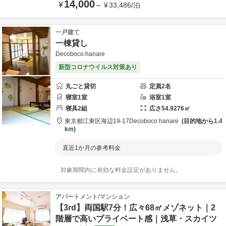
14,000
¥
～
¥
33,486
/
泊
一戸建て
一棟貸し
Decoboco hanare
新型コロナウイルス対策あり
丸ごと貸切
定員
2
名
寝室
1
室
浴室
1
室
寝具
2
組
広さ
54.9276
㎡
東京都
江東区
海辺19-17
Decoboco hanare
目的地から
1.4
km
直近1か月の参考料金
対象期間内に有効な料金設定がありません。
アパートメント/マンション
【3rd】両国駅7分！広々68㎡メゾネット｜2
階層で高いプライベート感｜浅草・スカイツ