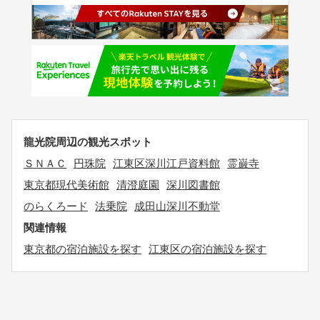
龍光院周辺の観光スポット
ＳＮＡＣ
円珠院
江東区深川江戸資料館
霊巌寺
東京都現代美術館
清澄庭園
深川図書館
のらくろード
法乗院
成田山深川不動堂
関連情報
東京都の宿泊施設を探す
江東区の宿泊施設を探す