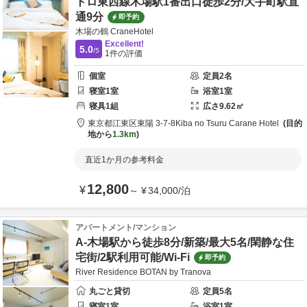
トロ東西線木場駅1番出口徒歩2分/大手町駅直
通9分
即予約
木場の鶴 CraneHotel
Excellent!
5.0
/5
1
件の評価
個室
定員
2
名
寝室
1
室
浴室
1
室
寝具
1
組
広さ
9.62
㎡
東京都
江東区
東陽 3-7-8
Kiba no Tsuru Carane Hotel
目的
地から
1.3km
直近1か月の参考料金
12,800
¥
～
¥
34,000
/
泊
アパートメント/マンション
A-木場駅から徒歩8分/新築/最大5名/閑静な住
宅街/2駅利用可能/Wi-Fi
即予約
River Residence BOTAN by Tranova
丸ごと貸切
定員
5
名
寝室
1
室
浴室
1
室