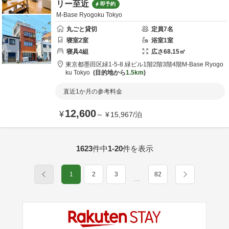
リー至近
即予約
M-Base Ryogoku Tokyo
丸ごと貸切
定員
7
名
寝室
2
室
浴室
1
室
寝具
4
組
広さ
68.15
㎡
東京都
墨田区
緑1-5-8 緑ビル1階2階3階4階
M-Base Ryogo
ku Tokyo
目的地から
1.5km
直近1か月の参考料金
12,600
¥
～
¥
15,967
/
泊
1623
件中
1-20
件を表示
1
2
3
82
…