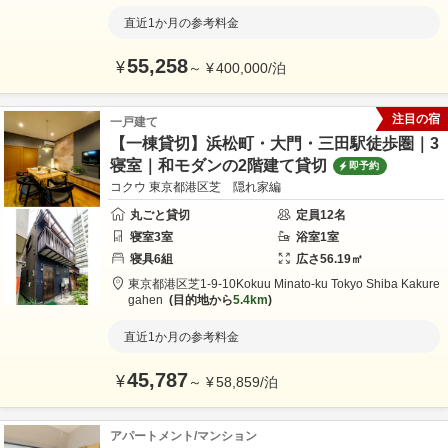
直近1か月の参考料金
55,258
¥
～
¥
400,000
/
泊
注目の宿
一戸建て
【一棟貸切】浜松町・大門・三田駅徒歩圏｜3
寝室｜和モダンの2階建て貸切
即予約
コクウ 東京都港区芝 隠れ家編
丸ごと貸切
定員
12
名
寝室
3
室
浴室
1
室
寝具
6
組
広さ
56.19
㎡
東京都
港区
芝1-9-10
Kokuu Minato-ku Tokyo Shiba Kakure
gahen
目的地から
5.4km
直近1か月の参考料金
45,787
¥
～
¥
58,859
/
泊
アパートメント/マンション