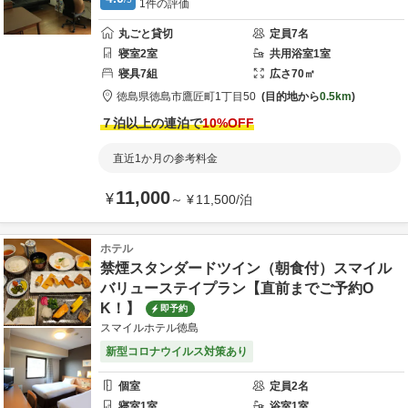
1
件の評価
丸ごと貸切
定員
7
名
寝室
2
室
共用
浴室
1
室
寝具
7
組
広さ
70
㎡
徳島県
徳島市
鷹匠町1丁目50
目的地から
0.5km
７泊以上の連泊で
10
%OFF
直近1か月の参考料金
11,000
¥
～
¥
11,500
/
泊
ホテル
禁煙スタンダードツイン（朝食付）スマイル
バリューステイプラン【直前までご予約O
K！】
即予約
スマイルホテル徳島
新型コロナウイルス対策あり
個室
定員
2
名
寝室
1
室
浴室
1
室