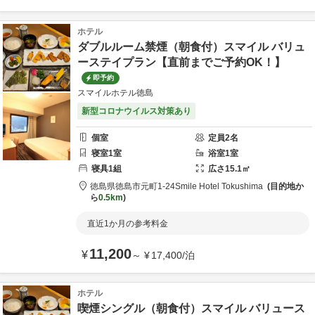
ホテル
ダブルルーム禁煙（朝食付）スマイル バリュ
ーステイプラン【直前までご予約OK！】
即予約
スマイルホテル徳島
新型コロナウイルス対策あり
個室
定員
2
名
寝室
1
室
浴室
1
室
寝具
1
組
広さ
15.1
㎡
徳島県
徳島市
元町1-24
Smile Hotel Tokushima
目的地か
ら
0.5km
直近1か月の参考料金
11,200
¥
～
¥
17,400
/
泊
ホテル
喫煙シングル（朝食付）スマイル バリュース