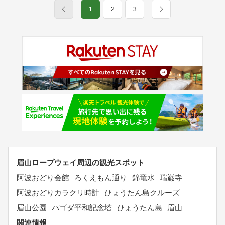
1
2
3
眉山ロープウェイ周辺の観光スポット
阿波おどり会館
ろくえもん通り
錦竜水
瑞巌寺
阿波おどりカラクリ時計
ひょうたん島クルーズ
眉山公園
パゴダ平和記念塔
ひょうたん島
眉山
関連情報