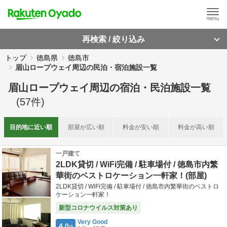
再検索 / 絞り込み
トップ
徳島県
徳島市
眉山ロープウェイ周辺の民泊・宿泊施設一覧
眉山ロープウェイ周辺
の
宿泊・民泊施設一覧
(
57
件)
目的地に
近い順
部屋が
広い順
料金が
安い順
料金が
高い順
一戸建て
2LDK貸切 / WiFi完備 / 駐車場付 / 徳島市内繁
華街のベストロケーション一軒家！(部屋)
2LDK貸切 / WiFi完備 / 駐車場付 / 徳島市内繁華街のベストロ
ケーション一軒家！
新型コロナウイルス対策あり
Very Good
4.0
/5