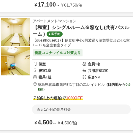
17,100
¥
～
¥
61,750
/
泊
アパートメント/マンション
【和室】シングルルーム※窓なし(共有バスル
ーム )
即予約
【guesthouse017】飲食街中心♪阿波踊り演舞場徒歩2分♪1室
1～12名全室個室タイプ
新型コロナウイルス対策あり
個室
定員
1
名
寝室
1
室
共用
浴室
1
室
寝具
1
組
広さ
5
㎡
徳島県
徳島市
鷹匠町1丁目の21
レイナビル
目的地から
0.6
km
７泊以上の連泊で
10
%OFF
直近1か月の参考料金
4,500
¥
～
¥
4,500
/
泊