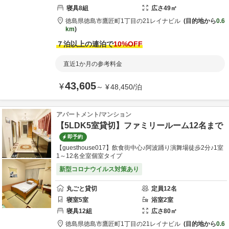
寝具
8
組
広さ
49
㎡
徳島県
徳島市
鷹匠町1丁目の21
レイナビル
目的地から
0.6
km
７泊以上の連泊で
10
%OFF
直近1か月の参考料金
43,605
¥
～
¥
48,450
/
泊
アパートメント/マンション
【5LDK5室貸切】ファミリールーム12名まで
即予約
【guesthouse017】飲食街中心♪阿波踊り演舞場徒歩2分♪1室
1～12名全室個室タイプ
新型コロナウイルス対策あり
丸ごと貸切
定員
12
名
寝室
5
室
浴室
2
室
寝具
12
組
広さ
80
㎡
徳島県
徳島市
鷹匠町1丁目の21
レイナビル
目的地から
0.6