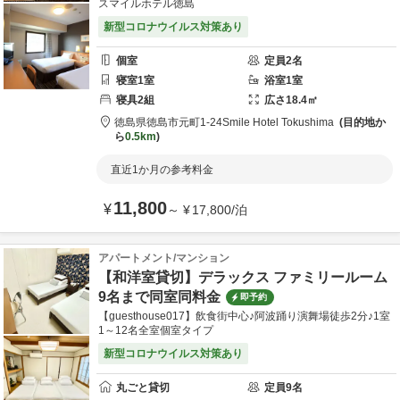
スマイルホテル徳島
新型コロナウイルス対策あり
個室
定員
2
名
寝室
1
室
浴室
1
室
寝具
2
組
広さ
18.4
㎡
徳島県
徳島市
元町1-24
Smile Hotel Tokushima
目的地か
ら
0.5km
直近1か月の参考料金
11,800
¥
～
¥
17,800
/
泊
アパートメント/マンション
【和洋室貸切】デラックス ファミリールーム
9名まで同室同料金
即予約
【guesthouse017】飲食街中心♪阿波踊り演舞場徒歩2分♪1室
1～12名全室個室タイプ
新型コロナウイルス対策あり
丸ごと貸切
定員
9
名