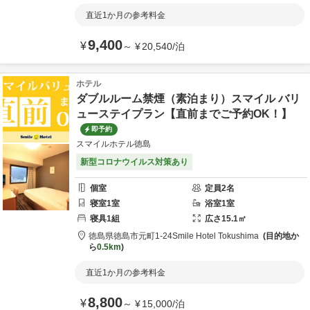
直近1か月の参考料金
9,400
¥
～
¥
20,540
/
泊
ホテル
ダブルルーム禁煙（素泊まり）スマイル バリ
ューステイプラン【直前までご予約OK！】
即予約
スマイルホテル徳島
新型コロナウイルス対策あり
個室
定員
2
名
寝室
1
室
浴室
1
室
寝具
1
組
広さ
15.1
㎡
徳島県
徳島市
元町1-24
Smile Hotel Tokushima
目的地か
ら
0.5km
直近1か月の参考料金
8,800
¥
～
¥
15,000
/
泊