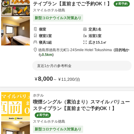
テイプラン【直前までご予約OK！】
即予約
スマイルホテル徳島
新型コロナウイルス対策あり
個室
定員
1
名
寝室
1
室
浴室
1
室
寝具
1
組
広さ
15.1
㎡
徳島県
徳島市
元町1-24
Smile Hotel Tokushima
目的地か
ら
0.5km
直近1か月の参考料金
8,000
¥
～
¥
11,200
/
泊
ホテル
喫煙シングル（素泊まり）スマイル バリュー
ステイプラン【直前までご予約OK！】
即予約
スマイルホテル徳島
新型コロナウイルス対策あり