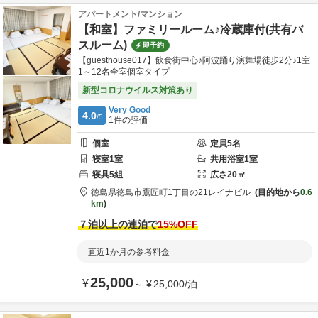
アパートメント/マンション
【和室】ファミリールーム♪冷蔵庫付(共有バ
スルーム)
即予約
【guesthouse017】飲食街中心♪阿波踊り演舞場徒歩2分♪1室
1～12名全室個室タイプ
新型コロナウイルス対策あり
Very Good
4.0
/5
1
件の評価
個室
定員
5
名
寝室
1
室
共用
浴室
1
室
寝具
5
組
広さ
20
㎡
徳島県
徳島市
鷹匠町1丁目の21
レイナビル
目的地から
0.6
km
７泊以上の連泊で
15
%OFF
直近1か月の参考料金
25,000
¥
～
¥
25,000
/
泊