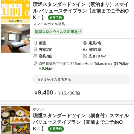
喫煙スタンダードツイン（素泊まり）スマイ
ル バリューステイプラン【直前までご予約O
K！】
即予約
スマイルホテル徳島
新型コロナウイルス対策あり
個室
定員
2
名
寝室
1
室
浴室
1
室
寝具
2
組
広さ
18.4
㎡
徳島県
徳島市
元町1-24
Smile Hotel Tokushima
目的地か
ら
0.5km
直近1か月の参考料金
9,400
¥
～
¥
15,400
/
泊
ホテル
喫煙スタンダードツイン（朝食付）スマイル
バリューステイプラン【直前までご予約O
K！】
即予約