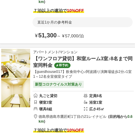
km
７泊以上の連泊で
10
%OFF
直近1か月の参考料金
51,300
¥
～
¥
57,000
/
泊
アパートメント/マンション
【ワンフロア貸切】和室ルーム3室♪8名まで同
室同料金
即予約
【guesthouse017】飲食街中心♪阿波踊り演舞場徒歩2分♪1室
1～12名全室個室タイプ
新型コロナウイルス対策あり
丸ごと貸切
定員
8
名
寝室
3
室
浴室
1
室
寝具
8
組
広さ
45
㎡
徳島県
徳島市
鷹匠町1丁目の21
レイナビル
目的地から
0.6
km
７泊以上の連泊で
10
%OFF