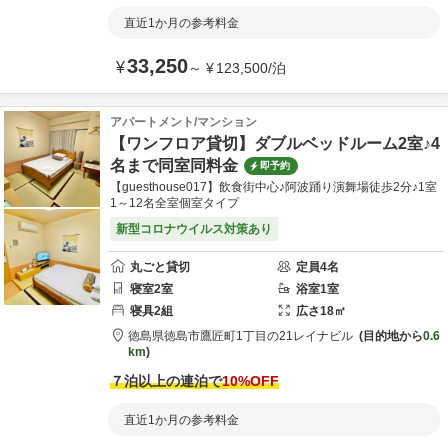
直近1か月の参考料金
33,250
¥
～
¥
123,500
/
泊
アパートメント/マンション
【ワンフロア貸切】ダブルベッドルーム2室♪4
名まで同室同料金
即予約
【guesthouse017】飲食街中心♪阿波踊り演舞場徒歩2分♪1室
1～12名全室個室タイプ
新型コロナウイルス対策あり
丸ごと貸切
定員
4
名
寝室
2
室
浴室
1
室
寝具
2
組
広さ
18
㎡
徳島県
徳島市
鷹匠町1丁目の21
レイナビル
目的地から
0.6
km
７泊以上の連泊で
10
%OFF
直近1か月の参考料金