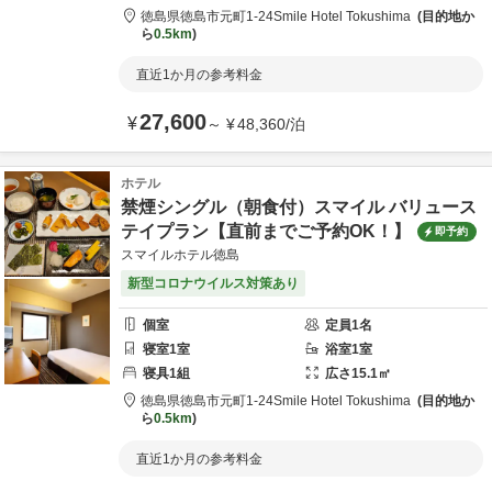
徳島県
徳島市
元町1-24
Smile Hotel Tokushima
目的地か
ら
0.5km
直近1か月の参考料金
27,600
¥
～
¥
48,360
/
泊
ホテル
禁煙シングル（朝食付）スマイル バリュース
テイプラン【直前までご予約OK！】
即予約
スマイルホテル徳島
新型コロナウイルス対策あり
個室
定員
1
名
寝室
1
室
浴室
1
室
寝具
1
組
広さ
15.1
㎡
徳島県
徳島市
元町1-24
Smile Hotel Tokushima
目的地か
ら
0.5km
直近1か月の参考料金