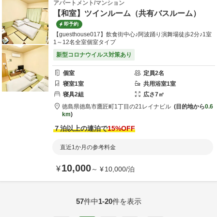
アパートメント/マンション
【和室】ツインルーム（共有バスルーム）
即予約
【guesthouse017】飲食街中心♪阿波踊り演舞場徒歩2分♪1室
1～12名全室個室タイプ
新型コロナウイルス対策あり
個室
定員
2
名
寝室
1
室
共用
浴室
1
室
寝具
2
組
広さ
7
㎡
徳島県
徳島市
鷹匠町1丁目の21
レイナビル
目的地から
0.6
km
７泊以上の連泊で
15
%OFF
直近1か月の参考料金
10,000
¥
～
¥
10,000
/
泊
57
件中
1-20
件を表示