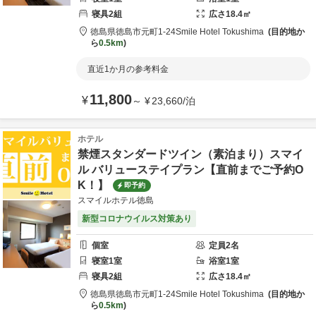
寝具
2
組
広さ
18.4
㎡
徳島県
徳島市
元町1-24
Smile Hotel Tokushima
目的地か
ら
0.5km
直近1か月の参考料金
11,800
¥
～
¥
23,660
/
泊
ホテル
禁煙スタンダードツイン（素泊まり）スマイ
ル バリューステイプラン【直前までご予約O
K！】
即予約
スマイルホテル徳島
新型コロナウイルス対策あり
個室
定員
2
名
寝室
1
室
浴室
1
室
寝具
2
組
広さ
18.4
㎡
徳島県
徳島市
元町1-24
Smile Hotel Tokushima
目的地か
ら
0.5km