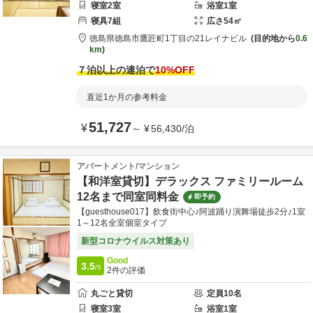
寝室
2
室
浴室
1
室
寝具
7
組
広さ
54
㎡
徳島県
徳島市
鷹匠町1丁目の21
レイナビル
目的地から
0.6
km
７泊以上の連泊で
10
%OFF
直近1か月の参考料金
51,727
¥
～
¥
56,430
/
泊
アパートメント/マンション
【和洋室貸切】デラックス ファミリールーム
12名まで同室同料金
即予約
【guesthouse017】飲食街中心♪阿波踊り演舞場徒歩2分♪1室
1～12名全室個室タイプ
新型コロナウイルス対策あり
Good
3.5
/5
2
件の評価
丸ごと貸切
定員
10
名
寝室
3
室
浴室
1
室