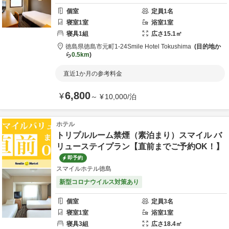
個室
定員
1
名
寝室
1
室
浴室
1
室
寝具
1
組
広さ
15.1
㎡
徳島県
徳島市
元町1-24
Smile Hotel Tokushima
目的地か
ら
0.5km
直近1か月の参考料金
6,800
¥
～
¥
10,000
/
泊
ホテル
トリプルルーム禁煙（素泊まり）スマイル バ
リューステイプラン【直前までご予約OK！】
即予約
スマイルホテル徳島
新型コロナウイルス対策あり
個室
定員
3
名
寝室
1
室
浴室
1
室
寝具
3
組
広さ
18.4
㎡