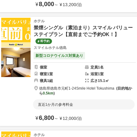
8,000
¥
～
¥
13,200
/
泊
ホテル
禁煙シングル（素泊まり）スマイル バリュー
ステイプラン【直前までご予約OK！】
即予約
スマイルホテル徳島
新型コロナウイルス対策あり
個室
定員
1
名
寝室
1
室
浴室
1
室
寝具
1
組
広さ
15.1
㎡
徳島県
徳島市
元町1-24
Smile Hotel Tokushima
目的地か
ら
0.5km
直近1か月の参考料金
6,800
¥
～
¥
12,000
/
泊
ホテル