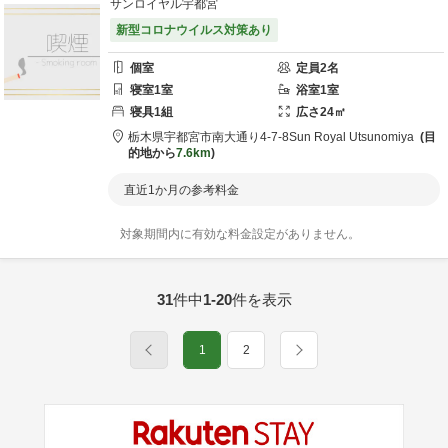
サンロイヤル宇都宮
新型コロナウイルス対策あり
個室
定員
2
名
寝室
1
室
浴室
1
室
寝具
1
組
広さ
24
㎡
栃木県
宇都宮市
南大通り4-7-8
Sun Royal Utsunomiya
目
的地から
7.6km
直近1か月の参考料金
対象期間内に有効な料金設定がありません。
31
件中
1-20
件を表示
1
2