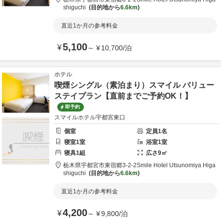
shiguchi
目的地から
6.6km
直近1か月の参考料金
5,100
¥
～
¥
10,700
/
泊
ホテル
喫煙シングル（素泊まり）スマイル バリュー
ステイプラン【直前までご予約OK！】
即予約
スマイルホテル宇都宮東口
個室
定員
1
名
寝室
1
室
浴室
1
室
寝具
1
組
広さ
9
㎡
栃木県
宇都宮市
東宿郷3-2-2
Smile Hotel Utsunomiya Higa
shiguchi
目的地から
6.6km
直近1か月の参考料金
4,200
¥
～
¥
9,800
/
泊