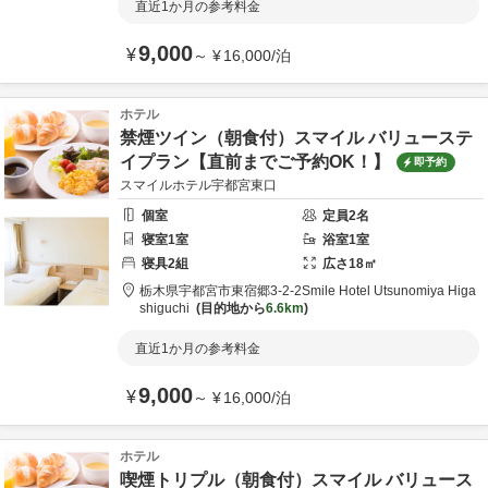
直近1か月の参考料金
9,000
¥
～
¥
16,000
/
泊
ホテル
禁煙ツイン（朝食付）スマイル バリューステ
イプラン【直前までご予約OK！】
即予約
スマイルホテル宇都宮東口
個室
定員
2
名
寝室
1
室
浴室
1
室
寝具
2
組
広さ
18
㎡
栃木県
宇都宮市
東宿郷3-2-2
Smile Hotel Utsunomiya Higa
shiguchi
目的地から
6.6km
直近1か月の参考料金
9,000
¥
～
¥
16,000
/
泊
ホテル
喫煙トリプル（朝食付）スマイル バリュース