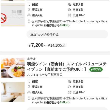
個室
定員
2
名
寝室
1
室
浴室
1
室
寝具
2
組
広さ
18
㎡
栃木県
宇都宮市
東宿郷3-2-2
Smile Hotel Utsunomiya Higa
shiguchi
目的地から
6.6km
直近1か月の参考料金
7,200
¥
～
¥
14,100
/
泊
ホテル
喫煙ツイン（朝食付）スマイル バリューステ
イプラン【直前までご予約OK！】
即予約
スマイルホテル宇都宮東口
個室
定員
2
名
寝室
1
室
浴室
1
室
寝具
2
組
広さ
18
㎡
栃木県
宇都宮市
東宿郷3-2-2
Smile Hotel Utsunomiya Higa
shiguchi
目的地から
6.6km