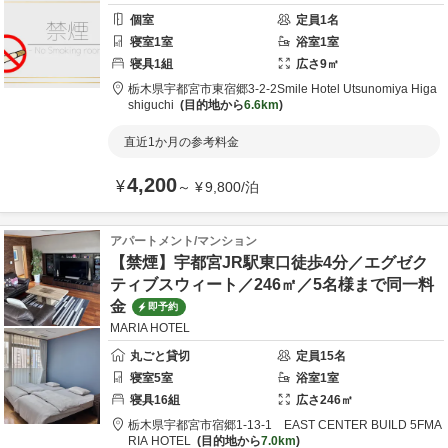
個室
定員
1
名
寝室
1
室
浴室
1
室
寝具
1
組
広さ
9
㎡
栃木県
宇都宮市
東宿郷3-2-2
Smile Hotel Utsunomiya Higa
shiguchi
目的地から
6.6km
直近1か月の参考料金
4,200
¥
～
¥
9,800
/
泊
アパートメント/マンション
【禁煙】宇都宮JR駅東口徒歩4分／エグゼク
ティブスウィート／246㎡／5名様まで同一料
金
即予約
MARIA HOTEL
丸ごと貸切
定員
15
名
寝室
5
室
浴室
1
室
寝具
16
組
広さ
246
㎡
栃木県
宇都宮市
宿郷1-13-1 EAST CENTER BUILD 5F
MA
RIA HOTEL
目的地から
7.0km