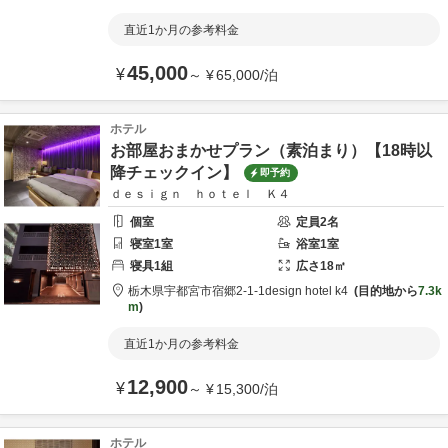
直近1か月の参考料金
45,000
¥
～
¥
65,000
/
泊
ホテル
お部屋おまかせプラン（素泊まり）【18時以
降チェックイン】
即予約
ｄｅｓｉｇｎ ｈｏｔｅｌ Ｋ４
個室
定員
2
名
寝室
1
室
浴室
1
室
寝具
1
組
広さ
18
㎡
栃木県
宇都宮市
宿郷2-1-1
design hotel k4
目的地から
7.3k
m
直近1か月の参考料金
12,900
¥
～
¥
15,300
/
泊
ホテル