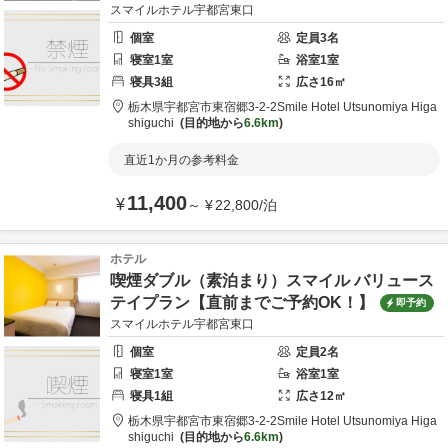
スマイルホテル宇都宮東口
個室
定員
3
名
寝室
1
室
浴室
1
室
寝具
3
組
広さ
16
㎡
栃木県
宇都宮市
東宿郷3-2-2
Smile Hotel Utsunomiya Higa
shiguchi
目的地から
6.6km
直近1か月の参考料金
11,400
¥
～
¥
22,800
/
泊
ホテル
喫煙ダブル（素泊まり）スマイル バリュース
テイプラン【直前までご予約OK！】
即予約
スマイルホテル宇都宮東口
個室
定員
2
名
寝室
1
室
浴室
1
室
寝具
1
組
広さ
12
㎡
栃木県
宇都宮市
東宿郷3-2-2
Smile Hotel Utsunomiya Higa
shiguchi
目的地から
6.6km