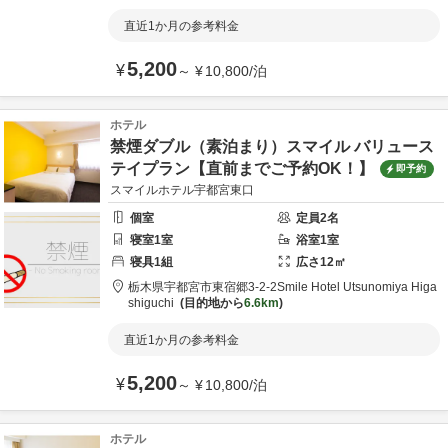
直近1か月の参考料金
5,200
¥
～
¥
10,800
/
泊
ホテル
禁煙ダブル（素泊まり）スマイル バリュース
テイプラン【直前までご予約OK！】
即予約
スマイルホテル宇都宮東口
個室
定員
2
名
寝室
1
室
浴室
1
室
寝具
1
組
広さ
12
㎡
栃木県
宇都宮市
東宿郷3-2-2
Smile Hotel Utsunomiya Higa
shiguchi
目的地から
6.6km
直近1か月の参考料金
5,200
¥
～
¥
10,800
/
泊
ホテル