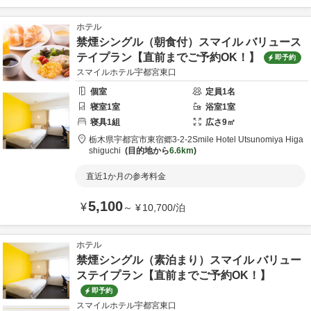
ホテル
禁煙シングル（朝食付）スマイル バリュース
テイプラン【直前までご予約OK！】
即予約
スマイルホテル宇都宮東口
個室
定員
1
名
寝室
1
室
浴室
1
室
寝具
1
組
広さ
9
㎡
栃木県
宇都宮市
東宿郷3-2-2
Smile Hotel Utsunomiya Higa
shiguchi
目的地から
6.6km
直近1か月の参考料金
5,100
¥
～
¥
10,700
/
泊
ホテル
禁煙シングル（素泊まり）スマイル バリュー
ステイプラン【直前までご予約OK！】
即予約
スマイルホテル宇都宮東口