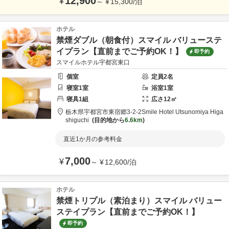
12,900
¥
～
¥
15,300
/
泊
ホテル
禁煙ダブル（朝食付）スマイル バリューステ
イプラン【直前までご予約OK！】
即予約
スマイルホテル宇都宮東口
個室
定員
2
名
寝室
1
室
浴室
1
室
寝具
1
組
広さ
12
㎡
栃木県
宇都宮市
東宿郷3-2-2
Smile Hotel Utsunomiya Higa
shiguchi
目的地から
6.6km
直近1か月の参考料金
7,000
¥
～
¥
12,600
/
泊
ホテル
禁煙トリプル（素泊まり）スマイル バリュー
ステイプラン【直前までご予約OK！】
即予約