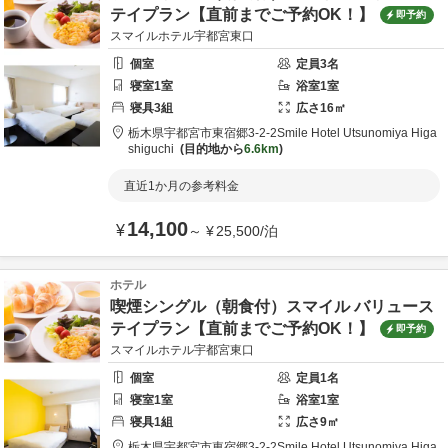
テイプラン【直前までご予約OK！】
即予約
スマイルホテル宇都宮東口
個室
定員
3
名
寝室
1
室
浴室
1
室
寝具
3
組
広さ
16
㎡
栃木県
宇都宮市
東宿郷3-2-2
Smile Hotel Utsunomiya Higa
shiguchi
目的地から
6.6km
直近1か月の参考料金
14,100
¥
～
¥
25,500
/
泊
ホテル
喫煙シングル（朝食付）スマイル バリュース
テイプラン【直前までご予約OK！】
即予約
スマイルホテル宇都宮東口
個室
定員
1
名
寝室
1
室
浴室
1
室
寝具
1
組
広さ
9
㎡
栃木県
宇都宮市
東宿郷3-2-2
Smile Hotel Utsunomiya Higa