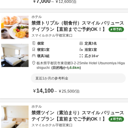
7,000
¥
～
¥
12,600
/
泊
ホテル
禁煙トリプル（朝食付）スマイル バリュース
テイプラン【直前までご予約OK！】
即予約
スマイルホテル宇都宮東口
個室
定員
3
名
寝室
1
室
浴室
1
室
寝具
3
組
広さ
16
㎡
栃木県
宇都宮市
東宿郷3-2-2
Smile Hotel Utsunomiya Higa
shiguchi
目的地から
6.6km
直近1か月の参考料金
14,100
¥
～
¥
25,500
/
泊
ホテル
禁煙ツイン（素泊まり）スマイル バリュース
テイプラン【直前までご予約OK！】
即予約
スマイルホテル宇都宮東口