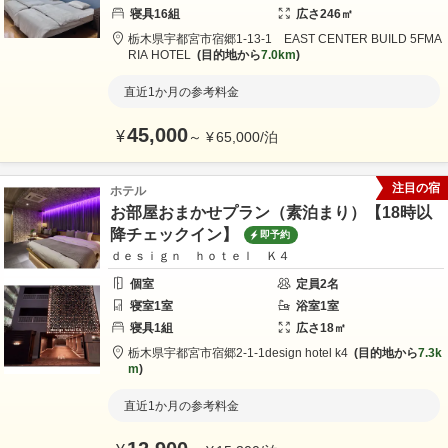
寝具
16
組
広さ
246
㎡
栃木県
宇都宮市
宿郷1-13-1 EAST CENTER BUILD 5F
MA
RIA HOTEL
目的地から
7.0km
直近1か月の参考料金
45,000
¥
～
¥
65,000
/
泊
注目の宿
ホテル
お部屋おまかせプラン（素泊まり）【18時以
降チェックイン】
即予約
ｄｅｓｉｇｎ ｈｏｔｅｌ Ｋ４
個室
定員
2
名
寝室
1
室
浴室
1
室
寝具
1
組
広さ
18
㎡
栃木県
宇都宮市
宿郷2-1-1
design hotel k4
目的地から
7.3k
m
直近1か月の参考料金