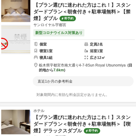
【プラン選びに迷われた方はこれ！】スタン
ダードプラン＜朝食付き＋駐車場無料＞【禁
煙】ダブル
即予約
サンロイヤル宇都宮
新型コロナウイルス対策あり
個室
定員
2
名
寝室
1
室
浴室
1
室
寝具
1
組
広さ
12
㎡
栃木県
宇都宮市
南大通り4-7-8
Sun Royal Utsunomiya
目
的地から
7.6km
直近1か月の参考料金
対象期間内に有効な料金設定がありません。
ホテル
【プラン選びに迷われた方はこれ！】スタン
ダードプラン＜朝食付き＋駐車場無料＞【喫
煙】デラックスダブル
即予約