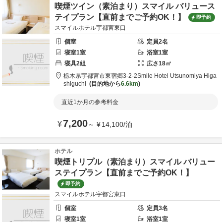
喫煙ツイン（素泊まり）スマイル バリュース
テイプラン【直前までご予約OK！】
即予約
スマイルホテル宇都宮東口
個室
定員
2
名
寝室
1
室
浴室
1
室
寝具
2
組
広さ
18
㎡
栃木県
宇都宮市
東宿郷3-2-2
Smile Hotel Utsunomiya Higa
shiguchi
目的地から
6.6km
直近1か月の参考料金
7,200
¥
～
¥
14,100
/
泊
ホテル
喫煙トリプル（素泊まり）スマイル バリュー
ステイプラン【直前までご予約OK！】
即予約
スマイルホテル宇都宮東口
個室
定員
3
名
寝室
1
室
浴室
1
室