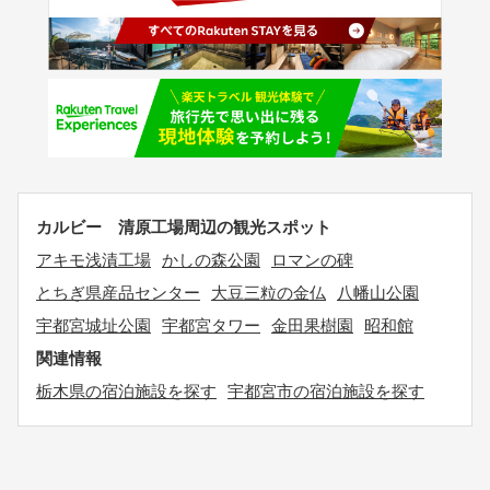
カルビー 清原工場周辺の観光スポット
アキモ浅漬工場
かしの森公園
ロマンの碑
とちぎ県産品センター
大豆三粒の金仏
八幡山公園
宇都宮城址公園
宇都宮タワー
金田果樹園
昭和館
関連情報
栃木県の宿泊施設を探す
宇都宮市の宿泊施設を探す