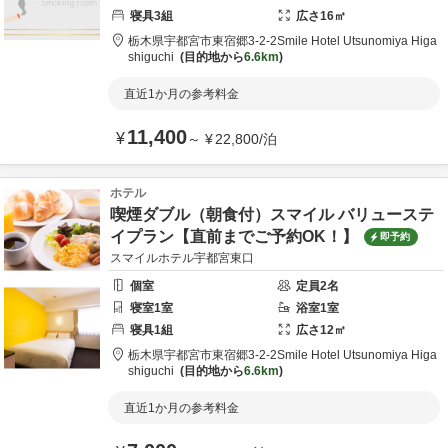
寝具
3
組
広さ
16
㎡
栃木県
宇都宮市
東宿郷3-2-2
Smile Hotel Utsunomiya Higa
shiguchi
目的地から
6.6km
直近1か月の参考料金
11,400
¥
～
¥
22,800
/
泊
ホテル
喫煙ダブル（朝食付）スマイル バリューステ
イプラン【直前までご予約OK！】
即予約
スマイルホテル宇都宮東口
個室
定員
2
名
寝室
1
室
浴室
1
室
寝具
1
組
広さ
12
㎡
栃木県
宇都宮市
東宿郷3-2-2
Smile Hotel Utsunomiya Higa
shiguchi
目的地から
6.6km
直近1か月の参考料金