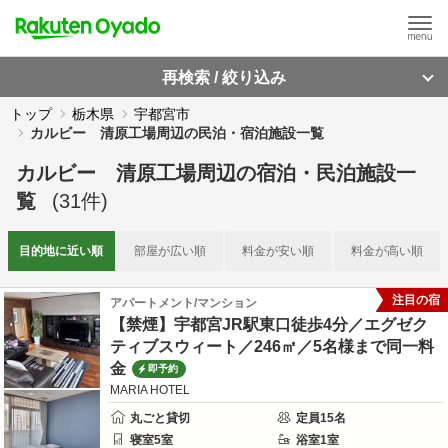
再検索 / 絞り込み
トップ
栃木県
宇都宮市
カルビー 清原工場周辺の民泊・宿泊施設一覧
カルビー 清原工場周辺
の
宿泊・民泊施設一
覧
(
31
件)
目的地に
近い順
部屋が
広い順
料金が
安い順
料金が
高い順
注目の宿
アパートメント/マンション
【禁煙】宇都宮JR駅東口徒歩4分／エグゼク
ティブスウィート／246㎡／5名様まで同一料
金
即予約
MARIA HOTEL
丸ごと貸切
定員
15
名
寝室
5
室
浴室
1
室