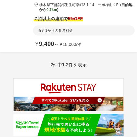
栃木県
下都賀郡
壬生町幸町3-1-14
コーポ梅山２F
目的地
から
0.7km
７泊以上の連泊で
5
%OFF
直近1か月の参考料金
9,400
¥
～
¥
15,000
/
泊
2
件中
1-2
件を表示