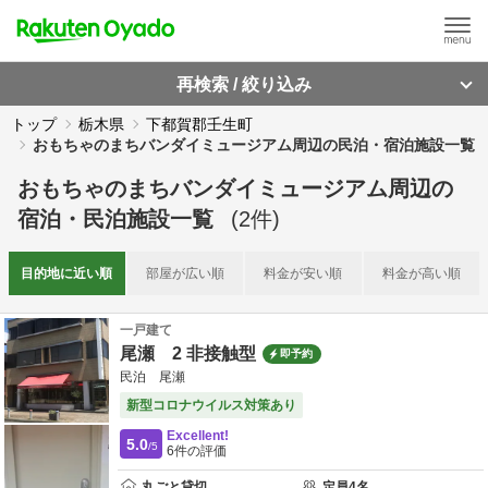
再検索 / 絞り込み
トップ
栃木県
下都賀郡壬生町
おもちゃのまちバンダイミュージアム周辺の民泊・宿泊施設一覧
おもちゃのまちバンダイミュージアム周辺
の
宿泊・民泊施設一覧
(
2
件)
目的地に
近い順
部屋が
広い順
料金が
安い順
料金が
高い順
一戸建て
尾瀬 2 非接触型
即予約
民泊 尾瀬
新型コロナウイルス対策あり
Excellent!
5.0
/5
6
件の評価
丸ごと貸切
定員
4
名