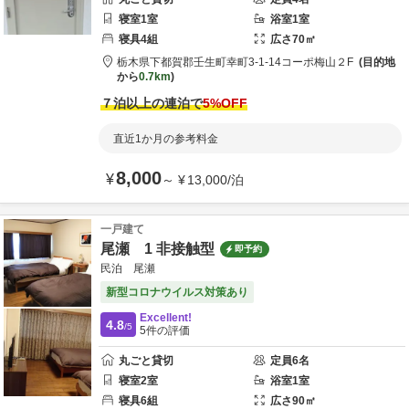
寝室
1
室
浴室
1
室
寝具
4
組
広さ
70
㎡
栃木県
下都賀郡
壬生町幸町3-1-14
コーポ梅山２F
目的地
から
0.7km
７泊以上の連泊で
5
%OFF
直近1か月の参考料金
8,000
¥
～
¥
13,000
/
泊
一戸建て
尾瀬 1 非接触型
即予約
民泊 尾瀬
新型コロナウイルス対策あり
Excellent!
4.8
/5
5
件の評価
丸ごと貸切
定員
6
名
寝室
2
室
浴室
1
室
寝具
6
組
広さ
90
㎡