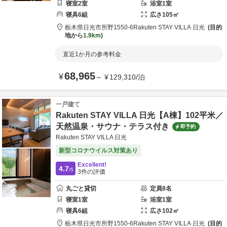
寝室
2
室
浴室
1
室
寝具
6
組
広さ
105
㎡
栃木県
日光市
所野1550-6
Rakuten STAY VILLA 日光
目的
地から
1.9km
直近1か月の参考料金
68,965
¥
～
¥
129,310
/
泊
一戸建て
Rakuten STAY VILLA 日光【A棟】102平米／
天然温泉・サウナ・テラス付き
即予約
Rakuten STAY VILLA 日光
新型コロナウイルス対策あり
Excellent!
4.7
/5
3
件の評価
丸ごと貸切
定員
8
名
寝室
1
室
浴室
1
室
寝具
6
組
広さ
102
㎡
栃木県
日光市
所野1550-6
Rakuten STAY VILLA 日光
目的