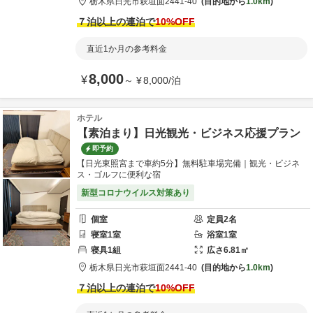
栃木県
日光市
萩垣面2441-40
目的地から
1.0km
７泊以上の連泊で
10
%OFF
直近1か月の参考料金
8,000
¥
～
¥
8,000
/
泊
ホテル
【素泊まり】日光観光・ビジネス応援プラン
即予約
【日光東照宮まで車約5分】無料駐車場完備｜観光・ビジネ
ス・ゴルフに便利な宿
新型コロナウイルス対策あり
個室
定員
2
名
寝室
1
室
浴室
1
室
寝具
1
組
広さ
6.81
㎡
栃木県
日光市
萩垣面2441-40
目的地から
1.0km
７泊以上の連泊で
10
%OFF