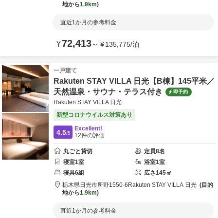
地から
1.9km
直近1か月の参考料金
72,413
¥
～
¥
135,775
/
泊
一戸建て
Rakuten STAY VILLA 日光【B棟】145平米／
天然温泉・サウナ・テラス付き
即予約
Rakuten STAY VILLA 日光
新型コロナウイルス対策あり
Excellent!
4.5
/5
12
件の評価
丸ごと貸切
定員
8
名
寝室
1
室
浴室
1
室
寝具
6
組
広さ
145
㎡
栃木県
日光市
所野1550-6
Rakuten STAY VILLA 日光
目的
地から
1.9km
直近1か月の参考料金