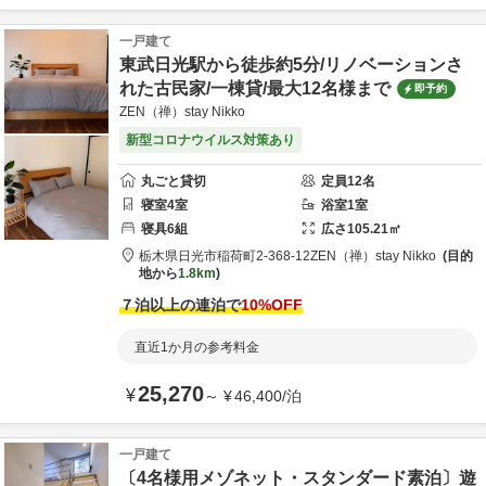
一戸建て
東武日光駅から徒歩約5分/リノベーションさ
れた古民家/一棟貸/最大12名様まで
即予約
ZEN（禅）stay Nikko
新型コロナウイルス対策あり
丸ごと貸切
定員
12
名
寝室
4
室
浴室
1
室
寝具
6
組
広さ
105.21
㎡
栃木県
日光市
稲荷町2-368-12
ZEN（禅）stay Nikko
目的
地から
1.8km
７泊以上の連泊で
10
%OFF
直近1か月の参考料金
25,270
¥
～
¥
46,400
/
泊
一戸建て
〔4名様用メゾネット・スタンダード素泊〕遊