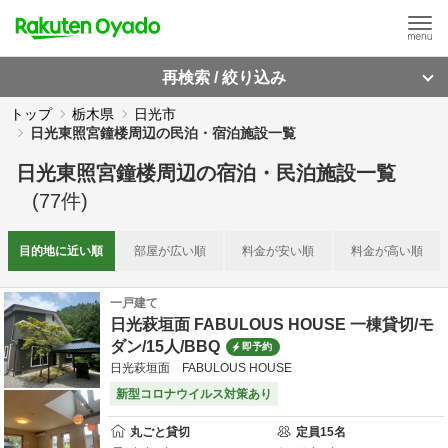
再検索 / 絞り込み
トップ
栃木県
日光市
日光東照宮鐘楼周辺の民泊・宿泊施設一覧
日光東照宮鐘楼周辺
の
宿泊・民泊施設一覧
(
77
件)
目的地に
近い順
部屋が
広い順
料金が
安い順
料金が
高い順
一戸建て
日光萩垣面 FABULOUS HOUSE 一棟貸切/モ
ダン/15人/BBQ
即予約
日光萩垣面 FABULOUS HOUSE
新型コロナウイルス対策あり
丸ごと貸切
定員
15
名