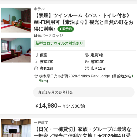
ホテル
【禁煙】ツインルーム《バス・トイレ付き》
Wi-Fi利用可【素泊まり】観光と自然の町をお
得に満喫♪
即予約
日光パークロッジ
新型コロナウイルス対策あり
個室
定員
3
名
寝室
1
室
浴室
1
室
寝具
2
組
広さ
11
㎡
栃木県
日光市
所野2828-5
Nikko Park Lodge
目的地から
1.
5km
直近1か月の参考料金
14,980
¥
～
¥
34,980
/
泊
一戸建て
【日光・一棟貸切】家族・グループに最適な
一軒家／観光に便利な立地！★2026年4月受