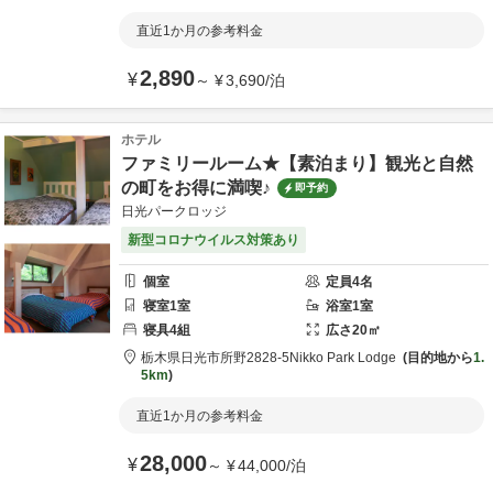
直近1か月の参考料金
2,890
¥
～
¥
3,690
/
泊
ホテル
ファミリールーム★【素泊まり】観光と自然
の町をお得に満喫♪
即予約
日光パークロッジ
新型コロナウイルス対策あり
個室
定員
4
名
寝室
1
室
浴室
1
室
寝具
4
組
広さ
20
㎡
栃木県
日光市
所野2828-5
Nikko Park Lodge
目的地から
1.
5km
直近1か月の参考料金
28,000
¥
～
¥
44,000
/
泊