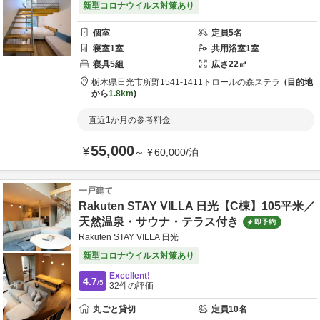
新型コロナウイルス対策あり
個室
定員
5
名
寝室
1
室
共用
浴室
1
室
寝具
5
組
広さ
22
㎡
栃木県
日光市
所野1541-1411
トロールの森ステラ
目的地
から
1.8km
直近1か月の参考料金
55,000
¥
～
¥
60,000
/
泊
一戸建て
Rakuten STAY VILLA 日光【C棟】105平米／
天然温泉・サウナ・テラス付き
即予約
Rakuten STAY VILLA 日光
新型コロナウイルス対策あり
Excellent!
4.7
/5
32
件の評価
丸ごと貸切
定員
10
名