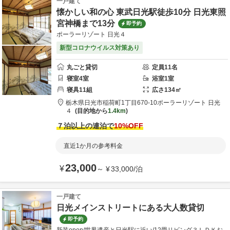
一戸建て
懐かしい和の心 東武日光駅徒歩10分 日光東照
宮神橋まで13分
即予約
ポーラーリゾート 日光４
新型コロナウイルス対策あり
丸ごと貸切
定員
11
名
寝室
4
室
浴室
1
室
寝具
11
組
広さ
134
㎡
栃木県
日光市
稲荷町1丁目670-10
ポーラーリゾート 日光
４
目的地から
1.4km
７泊以上の連泊で
10
%OFF
直近1か月の参考料金
23,000
¥
～
¥
33,000
/
泊
一戸建て
日光メインストリートにある大人数貸切
即予約