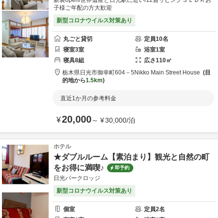
新装open/世界遺産と日光駅に近い/12畳リビング３ＬＤＫお
子様ご年配の方大歓迎
新型コロナウイルス対策あり
丸ごと貸切
定員
10
名
寝室
3
室
浴室
1
室
寝具
8
組
広さ
110
㎡
栃木県
日光市
御幸町604－5
Nikko Main Street House
目
的地から
1.5km
直近1か月の参考料金
20,000
¥
～
¥
30,000
/
泊
ホテル
★ダブルルーム【素泊まり】観光と自然の町
をお得に満喫♪
即予約
日光パークロッジ
新型コロナウイルス対策あり
個室
定員
2
名