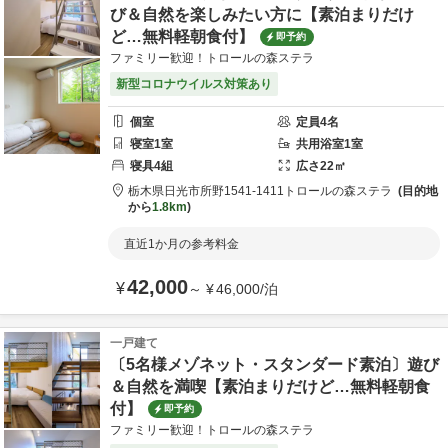
び＆自然を楽しみたい方に【素泊まりだけ
ど…無料軽朝食付】
即予約
ファミリー歓迎！トロールの森ステラ
新型コロナウイルス対策あり
個室
定員
4
名
寝室
1
室
共用
浴室
1
室
寝具
4
組
広さ
22
㎡
栃木県
日光市
所野1541-1411
トロールの森ステラ
目的地
から
1.8km
直近1か月の参考料金
42,000
¥
～
¥
46,000
/
泊
一戸建て
〔5名様メゾネット・スタンダード素泊〕遊び
＆自然を満喫【素泊まりだけど…無料軽朝食
付】
即予約
ファミリー歓迎！トロールの森ステラ