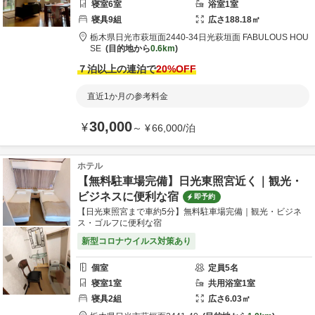
寝室
6
室
浴室
1
室
寝具
9
組
広さ
188.18
㎡
栃木県
日光市
萩垣面2440-34
日光萩垣面 FABULOUS HOU
SE
目的地から
0.6km
７泊以上の連泊で
20
%OFF
直近1か月の参考料金
30,000
¥
～
¥
66,000
/
泊
ホテル
【無料駐車場完備】日光東照宮近く｜観光・
ビジネスに便利な宿
即予約
【日光東照宮まで車約5分】無料駐車場完備｜観光・ビジネ
ス・ゴルフに便利な宿
新型コロナウイルス対策あり
個室
定員
5
名
寝室
1
室
共用
浴室
1
室
寝具
2
組
広さ
6.03
㎡