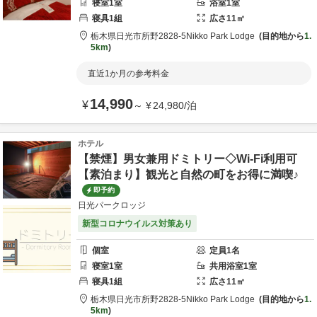
寝室
1
室
浴室
1
室
寝具
1
組
広さ
11
㎡
栃木県
日光市
所野2828-5
Nikko Park Lodge
目的地から
1.
5km
直近1か月の参考料金
14,990
¥
～
¥
24,980
/
泊
ホテル
【禁煙】男女兼用ドミトリー◇Wi-Fi利用可
【素泊まり】観光と自然の町をお得に満喫♪
即予約
日光パークロッジ
新型コロナウイルス対策あり
個室
定員
1
名
寝室
1
室
共用
浴室
1
室
寝具
1
組
広さ
11
㎡
栃木県
日光市
所野2828-5
Nikko Park Lodge
目的地から
1.
5km