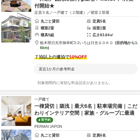
付開始★
定員５名／一戸建て（２階建）／寝室２部屋
丸ごと貸切
定員
5
名
寝室
2
室
浴室
1
室
寝具
5
組
広さ
83.64
㎡
栃木県
日光市
御幸町3-2
いろは日光ＧＯＫＯ
目的地から
1.
6km
７泊以上の連泊で
10
%OFF
直近1か月の参考料金
対象期間内に有効な料金設定がありません。
一戸建て
一棟貸切｜築浅｜最大6名｜駐車場完備｜こだ
わりインテリア空間｜家族・グループに最適
即予約
PERMAI JAPON
丸ごと貸切
定員
6
名