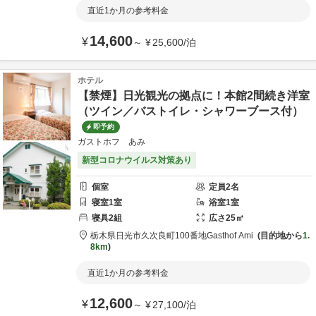
直近1か月の参考料金
14,600
¥
～
¥
25,600
/
泊
ホテル
【禁煙】日光観光の拠点に！本館2間続き洋室
（ツイン／バストイレ・シャワーブース付）
即予約
ガストホフ あみ
新型コロナウイルス対策あり
個室
定員
2
名
寝室
1
室
浴室
1
室
寝具
2
組
広さ
25
㎡
栃木県
日光市
久次良町100番地
Gasthof Ami
目的地から
1.
8km
直近1か月の参考料金
12,600
¥
～
¥
27,100
/
泊