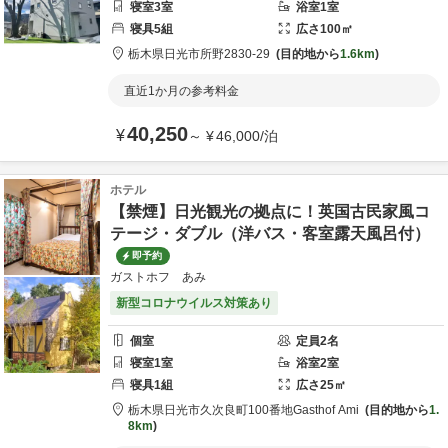
寝室
3
室
浴室
1
室
寝具
5
組
広さ
100
㎡
栃木県
日光市
所野2830-29
目的地から
1.6km
直近1か月の参考料金
40,250
¥
～
¥
46,000
/
泊
ホテル
【禁煙】日光観光の拠点に！英国古民家風コ
テージ・ダブル（洋バス・客室露天風呂付）
即予約
ガストホフ あみ
新型コロナウイルス対策あり
個室
定員
2
名
寝室
1
室
浴室
2
室
寝具
1
組
広さ
25
㎡
栃木県
日光市
久次良町100番地
Gasthof Ami
目的地から
1.
8km