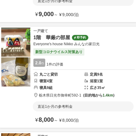
直近1か月の参考料金
9,000
¥
～
¥
9,000
/
泊
一戸建て
1階 華厳の部屋
即予約
Everyone's house Nikko みんなの家日光
新型コロナウイルス対策あり
2.0
/5
1
件の評価
丸ごと貸切
定員
9
名
寝室
4
室
浴室
1
室
寝具
9
組
広さ
35
㎡
栃木県
日光市
御幸町592-1
目的地から
1.4km
直近1か月の参考料金
8,000
¥
～
¥
8,000
/
泊