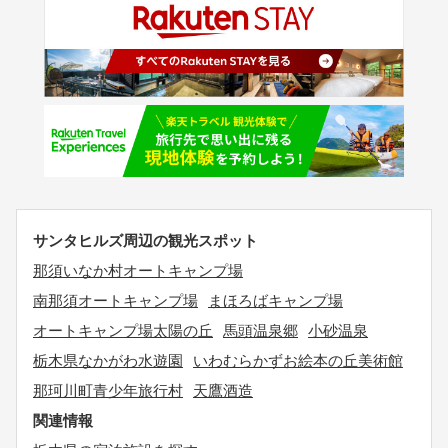
サンタヒルズ周辺の観光スポット
那須いなか村オートキャンプ場
南那須オートキャンプ場
まほろばキャンプ場
オートキャンプ場太陽の丘
馬頭温泉郷
小砂温泉
栃木県なかがわ水遊園
いわむらかずお絵本の丘美術館
那珂川町青少年旅行村
天鷹酒造
関連情報