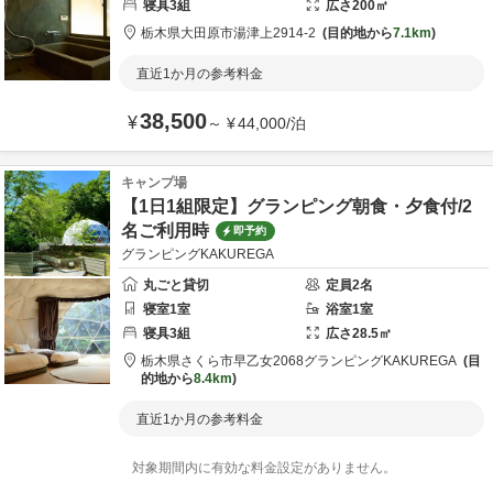
寝具
3
組
広さ
200
㎡
栃木県
大田原市
湯津上2914-2
目的地から
7.1km
直近1か月の参考料金
38,500
¥
～
¥
44,000
/
泊
キャンプ場
【1日1組限定】グランピング朝食・夕食付/2
名ご利用時
即予約
グランピングKAKUREGA
丸ごと貸切
定員
2
名
寝室
1
室
浴室
1
室
寝具
3
組
広さ
28.5
㎡
栃木県
さくら市
早乙女2068
グランピングKAKUREGA
目
的地から
8.4km
直近1か月の参考料金
対象期間内に有効な料金設定がありません。