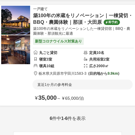
一戸建て
築100年の米蔵をリノベーション｜一棟貸切・
BBQ・農園体験｜那須・大田原
即予約
築100年の米蔵をリノベーションした一棟貸切宿｜BBQ・農
園体験・那須観光に最適
新型コロナウイルス対策あり
丸ごと貸切
定員
10
名
寝室
3
室
共用
浴室
2
室
寝具
10
組
広さ
2000
㎡
栃木県
大田原市
宇田川
1583-3
目的地から
9.9km
直近1か月の参考料金
35,000
¥
～
¥
65,000
/
泊
6
件中
1-6
件を表示