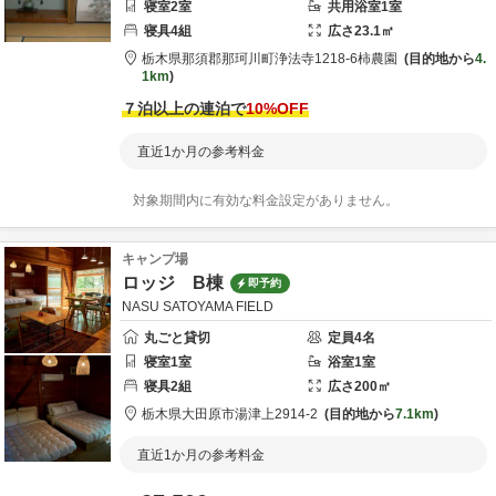
寝室
2
室
共用
浴室
1
室
寝具
4
組
広さ
23.1
㎡
栃木県
那須郡
那珂川町浄法寺1218-6
柿農園
目的地から
4.
1km
７泊以上の連泊で
10
%OFF
直近1か月の参考料金
対象期間内に有効な料金設定がありません。
キャンプ場
ロッジ B棟
即予約
NASU SATOYAMA FIELD
丸ごと貸切
定員
4
名
寝室
1
室
浴室
1
室
寝具
2
組
広さ
200
㎡
栃木県
大田原市
湯津上2914-2
目的地から
7.1km
直近1か月の参考料金