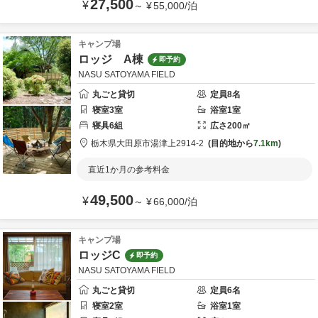
27,500
¥
～
¥
55,000
/
泊
キャンプ場
ロッジ A棟
即予約
NASU SATOYAMA FIELD
丸ごと貸切
定員
8
名
寝室
3
室
浴室
1
室
寝具
6
組
広さ
200
㎡
栃木県
大田原市
湯津上2914-2
目的地から
7.1km
直近1か月の参考料金
49,500
¥
～
¥
66,000
/
泊
キャンプ場
ロッジC
即予約
NASU SATOYAMA FIELD
丸ごと貸切
定員
6
名
寝室
2
室
浴室
1
室