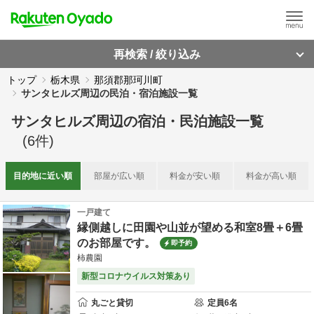
再検索 / 絞り込み
トップ
栃木県
那須郡那珂川町
サンタヒルズ周辺の民泊・宿泊施設一覧
サンタヒルズ周辺
の
宿泊・民泊施設一覧
(
6
件)
目的地に
近い順
部屋が
広い順
料金が
安い順
料金が
高い順
一戸建て
縁側越しに田園や山並が望める和室8畳＋6畳
のお部屋です。
即予約
柿農園
新型コロナウイルス対策あり
丸ごと貸切
定員
6
名