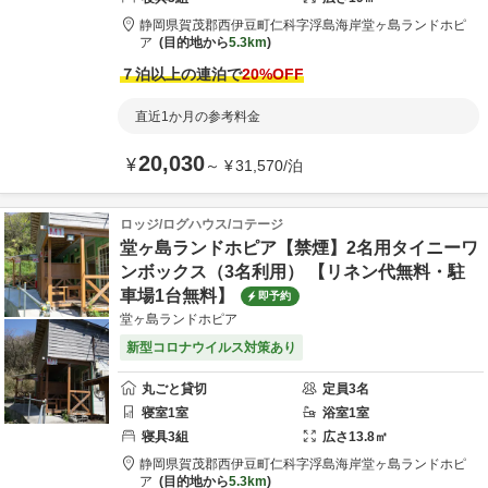
静岡県
賀茂郡
西伊豆町仁科字浮島海岸
堂ヶ島ランドホピ
ア
目的地から
5.3km
７泊以上の連泊で
20
%OFF
直近1か月の参考料金
20,030
¥
～
¥
31,570
/
泊
ロッジ/ログハウス/コテージ
堂ヶ島ランドホピア【禁煙】2名用タイニーワ
ンボックス（3名利用） 【リネン代無料・駐
車場1台無料】
即予約
堂ヶ島ランドホピア
新型コロナウイルス対策あり
丸ごと貸切
定員
3
名
寝室
1
室
浴室
1
室
寝具
3
組
広さ
13.8
㎡
静岡県
賀茂郡
西伊豆町仁科字浮島海岸
堂ヶ島ランドホピ
ア
目的地から
5.3km