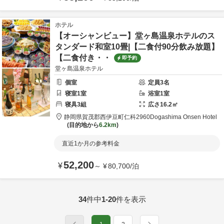
ホテル
【オーシャンビュー】堂ヶ島温泉ホテルのス
タンダード和室10畳|【二食付90分飲み放題】
【二食付き・・
即予約
堂ヶ島温泉ホテル
個室
定員
3
名
寝室
1
室
浴室
1
室
寝具
3
組
広さ
16.2
㎡
静岡県
賀茂郡
西伊豆町仁科2960
Dogashima Onsen Hotel
目的地から
6.2km
直近1か月の参考料金
52,200
¥
～
¥
80,700
/
泊
34
件中
1-20
件を表示