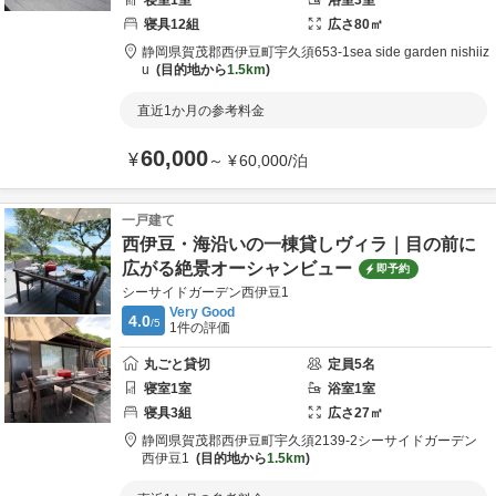
寝室
1
室
浴室
3
室
寝具
12
組
広さ
80
㎡
静岡県
賀茂郡
西伊豆町宇久須653-1
sea side garden nishiiz
u
目的地から
1.5km
直近1か月の参考料金
60,000
¥
～
¥
60,000
/
泊
一戸建て
西伊豆・海沿いの一棟貸しヴィラ｜目の前に
広がる絶景オーシャンビュー
即予約
シーサイドガーデン西伊豆1
Very Good
4.0
/5
1
件の評価
丸ごと貸切
定員
5
名
寝室
1
室
浴室
1
室
寝具
3
組
広さ
27
㎡
静岡県
賀茂郡
西伊豆町宇久須2139-2
シーサイドガーデン
西伊豆1
目的地から
1.5km