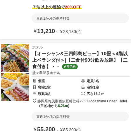
７泊以上の連泊で
20
%OFF
直近1か月の参考料金
13,210
¥
～
¥
28,180
/
泊
ホテル
【オーシャン&三四郎島ビュー】10畳＜4階以
上ベランダ付＞|【二食付90分飲み放題】【二
食付き】・・
即予約
堂ヶ島温泉ホテル
個室
定員
3
名
寝室
1
室
浴室
1
室
寝具
3
組
広さ
16.2
㎡
静岡県
賀茂郡
西伊豆町仁科2960
Dogashima Onsen Hotel
目的地から
6.2km
直近1か月の参考料金
55,200
¥
～
¥
85,200
/
泊