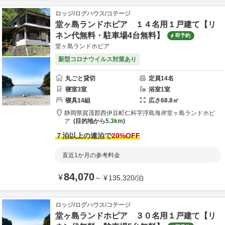
ロッジ/ログハウス/コテージ
堂ヶ島ランドホピア １４名用１戸建て【リ
ネン代無料・駐車場4台無料】
即予約
堂ヶ島ランドホピア
新型コロナウイルス対策あり
丸ごと貸切
定員
14
名
寝室
3
室
浴室
1
室
寝具
14
組
広さ
68.8
㎡
静岡県
賀茂郡
西伊豆町仁科字浮島海岸
堂ヶ島ランドホピ
ア
目的地から
5.3km
７泊以上の連泊で
20
%OFF
直近1か月の参考料金
84,070
¥
～
¥
135,320
/
泊
ロッジ/ログハウス/コテージ
堂ヶ島ランドホピア ３０名用１戸建て【リ