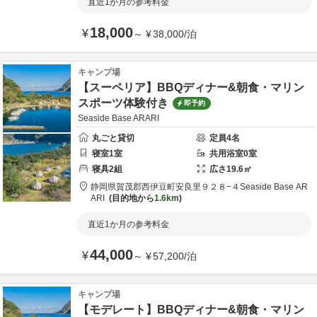
直近1か月の参考料金
18,000
¥
～
¥
38,000
/
泊
キャンプ場
【スーペリア】BBQディナー&朝食・マリン
スポーツ体験付き
即予約
Seaside Base ARARI
丸ごと貸切
定員
4
名
寝室
1
室
共用
浴室
0
室
寝具
2
組
広さ
19.6
㎡
静岡県
賀茂郡
西伊豆町安良里９２８−４
Seaside Base AR
ARI
目的地から
1.6km
直近1か月の参考料金
44,000
¥
～
¥
57,200
/
泊
キャンプ場
【モデレート】BBQディナー&朝食・マリン