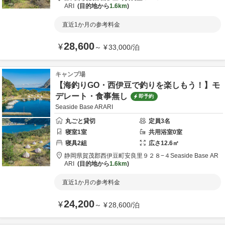
ARI
目的地から
1.6km
直近1か月の参考料金
28,600
¥
～
¥
33,000
/
泊
キャンプ場
【海釣りGO・西伊豆で釣りを楽しもう！】モ
デレート・食事無し
即予約
Seaside Base ARARI
丸ごと貸切
定員
3
名
寝室
1
室
共用
浴室
0
室
寝具
2
組
広さ
12.6
㎡
静岡県
賀茂郡
西伊豆町安良里９２８−４
Seaside Base AR
ARI
目的地から
1.6km
直近1か月の参考料金
24,200
¥
～
¥
28,600
/
泊