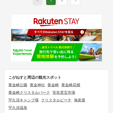
1
2
こがねすと周辺の観光スポット
黄金崎公園
黄金神社
黄金崎
黄金崎花畑
黄金崎クリスタルパーク
安良里宝市場
宇久須キャンプ場
クリスタルビーチ
海産屋
宇久須温泉