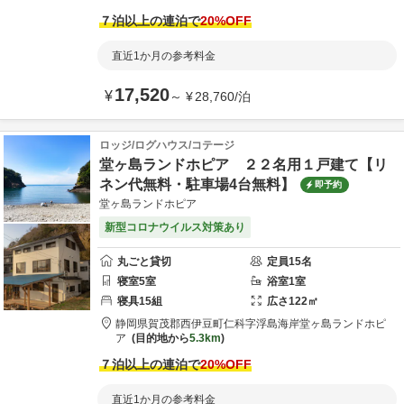
７泊以上の連泊で
20
%OFF
直近1か月の参考料金
17,520
¥
～
¥
28,760
/
泊
ロッジ/ログハウス/コテージ
堂ヶ島ランドホピア ２２名用１戸建て【リ
ネン代無料・駐車場4台無料】
即予約
堂ヶ島ランドホピア
新型コロナウイルス対策あり
丸ごと貸切
定員
15
名
寝室
5
室
浴室
1
室
寝具
15
組
広さ
122
㎡
静岡県
賀茂郡
西伊豆町仁科字浮島海岸
堂ヶ島ランドホピ
ア
目的地から
5.3km
７泊以上の連泊で
20
%OFF
直近1か月の参考料金