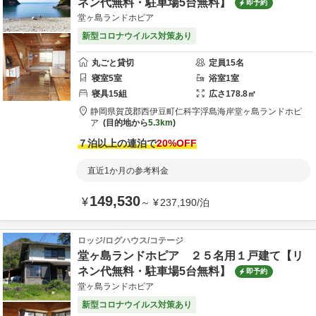
ネン代無料・駐車場5台無料】
即予約
堂ヶ島ランドホピア
新型コロナウイルス対策あり
丸ごと貸切
定員
15
名
寝室
5
室
浴室
1
室
寝具
15
組
広さ
178.8
㎡
静岡県
賀茂郡
西伊豆町仁科字浮島海岸
堂ヶ島ランドホピ
ア
目的地から
5.3km
７泊以上の連泊で
20
%OFF
直近1か月の参考料金
149,530
¥
～
¥
237,190
/
泊
ロッジ/ログハウス/コテージ
堂ヶ島ランドホピア ２５名用１戸建て【リ
ネン代無料・駐車場5台無料】
即予約
堂ヶ島ランドホピア
新型コロナウイルス対策あり