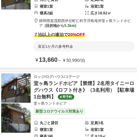
寝室
1
室
浴室
1
室
寝具
2
組
広さ
18.92
㎡
静岡県
賀茂郡
西伊豆町仁科字浮島海岸
堂ヶ島ランドホピ
ア
目的地から
5.3km
７泊以上の連泊で
20
%OFF
直近1か月の参考料金
13,660
¥
～
¥
30,990
/
泊
ロッジ/ログハウス/コテージ
堂ヶ島ランドホピア【禁煙】2名用タイニーロ
グハウス《ロフト付き》（3名利用）【駐車場
1台無料】
即予約
堂ヶ島ランドホピア
新型コロナウイルス対策あり
丸ごと貸切
定員
3
名
寝室
1
室
浴室
1
室
寝具
3
組
広さ
19
㎡