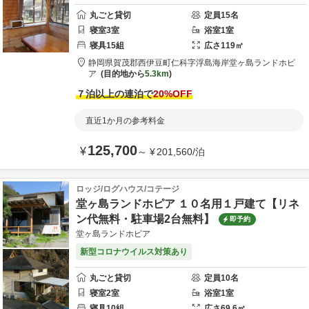
丸ごと貸切
定員
15
名
寝室
3
室
浴室
1
室
寝具
15
組
広さ
119
㎡
静岡県
賀茂郡
西伊豆町仁科字浮島海岸
堂ヶ島ランドホピ
ア
目的地から
5.3km
７泊以上の連泊で
20
%OFF
直近1か月の参考料金
125,700
¥
～
¥
201,560
/
泊
ロッジ/ログハウス/コテージ
堂ヶ島ランドホピア １０名用１戸建て【リネ
ン代無料・駐車場2台無料】
即予約
堂ヶ島ランドホピア
新型コロナウイルス対策あり
丸ごと貸切
定員
10
名
寝室
2
室
浴室
1
室
寝具
10
組
広さ
69.6
㎡