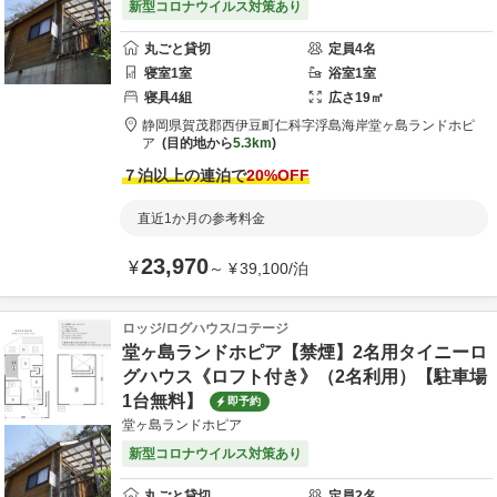
新型コロナウイルス対策あり
丸ごと貸切
定員
4
名
寝室
1
室
浴室
1
室
寝具
4
組
広さ
19
㎡
静岡県
賀茂郡
西伊豆町仁科字浮島海岸
堂ヶ島ランドホピ
ア
目的地から
5.3km
７泊以上の連泊で
20
%OFF
直近1か月の参考料金
23,970
¥
～
¥
39,100
/
泊
ロッジ/ログハウス/コテージ
堂ヶ島ランドホピア【禁煙】2名用タイニーロ
グハウス《ロフト付き》（2名利用）【駐車場
1台無料】
即予約
堂ヶ島ランドホピア
新型コロナウイルス対策あり
丸ごと貸切
定員
2
名