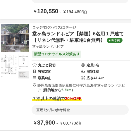
120,550
¥
～
¥
194,480
/
泊
ロッジ/ログハウス/コテージ
堂ヶ島ランドホピア【禁煙】6名用１戸建て
【リネン代無料・駐車場1台無料】
即予約
堂ヶ島ランドホピア
新型コロナウイルス対策あり
丸ごと貸切
定員
6
名
寝室
2
室
浴室
1
室
寝具
6
組
広さ
41.4
㎡
静岡県
賀茂郡
西伊豆町仁科字浮島海岸
堂ヶ島ランドホピ
ア
目的地から
5.3km
７泊以上の連泊で
20
%OFF
直近1か月の参考料金
37,900
¥
～
¥
60,770
/
泊