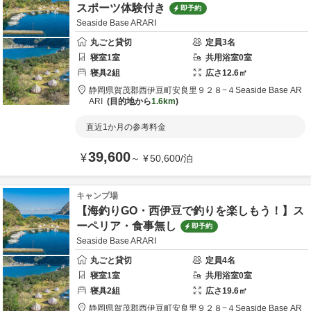
スポーツ体験付き
即予約
Seaside Base ARARI
丸ごと貸切
定員
3
名
寝室
1
室
共用
浴室
0
室
寝具
2
組
広さ
12.6
㎡
静岡県
賀茂郡
西伊豆町安良里９２８−４
Seaside Base AR
ARI
目的地から
1.6km
直近1か月の参考料金
39,600
¥
～
¥
50,600
/
泊
キャンプ場
【海釣りGO・西伊豆で釣りを楽しもう！】ス
ーペリア・食事無し
即予約
Seaside Base ARARI
丸ごと貸切
定員
4
名
寝室
1
室
共用
浴室
0
室
寝具
2
組
広さ
19.6
㎡
静岡県
賀茂郡
西伊豆町安良里９２８−４
Seaside Base AR