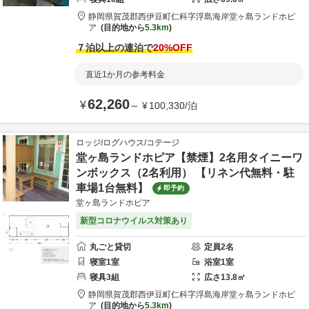
静岡県
賀茂郡
西伊豆町仁科字浮島海岸
堂ヶ島ランドホピ
ア
目的地から
5.3km
７泊以上の連泊で
20
%OFF
直近1か月の参考料金
62,260
¥
～
¥
100,330
/
泊
ロッジ/ログハウス/コテージ
堂ヶ島ランドホピア【禁煙】2名用タイニーワ
ンボックス（2名利用） 【リネン代無料・駐
車場1台無料】
即予約
堂ヶ島ランドホピア
新型コロナウイルス対策あり
丸ごと貸切
定員
2
名
寝室
1
室
浴室
1
室
寝具
3
組
広さ
13.8
㎡
静岡県
賀茂郡
西伊豆町仁科字浮島海岸
堂ヶ島ランドホピ
ア
目的地から
5.3km