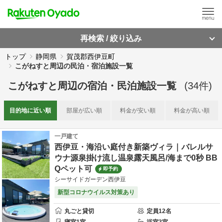
再検索 / 絞り込み
トップ
静岡県
賀茂郡西伊豆町
こがねすと周辺の民泊・宿泊施設一覧
こがねすと周辺
の
宿泊・民泊施設一覧
(
34
件)
目的地に
近い順
部屋が
広い順
料金が
安い順
料金が
高い順
一戸建て
西伊豆・海沿い庭付き新築ヴィラ｜バレルサ
ウナ源泉掛け流し温泉露天風呂/海まで0秒 BB
Qペット可
即予約
シーサイドガーデン西伊豆
新型コロナウイルス対策あり
丸ごと貸切
定員
12
名