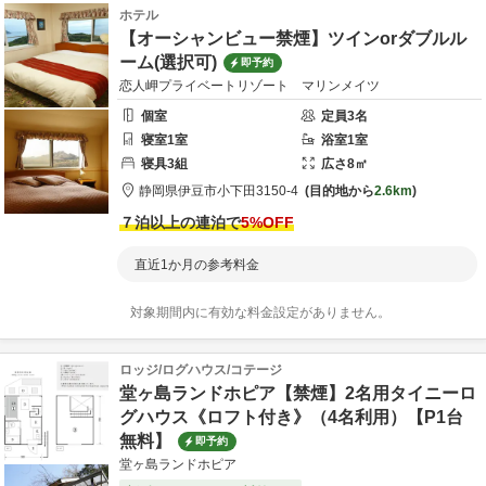
ホテル
【オーシャンビュー禁煙】ツインorダブルル
ーム(選択可)
即予約
恋人岬プライベートリゾート マリンメイツ
個室
定員
3
名
寝室
1
室
浴室
1
室
寝具
3
組
広さ
8
㎡
静岡県
伊豆市
小下田3150-4
目的地から
2.6km
７泊以上の連泊で
5
%OFF
直近1か月の参考料金
対象期間内に有効な料金設定がありません。
ロッジ/ログハウス/コテージ
堂ヶ島ランドホピア【禁煙】2名用タイニーロ
グハウス《ロフト付き》（4名利用）【P1台
無料】
即予約
堂ヶ島ランドホピア