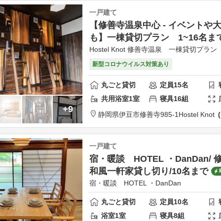
一戸建て
【修善寺温泉中心 - イベントや
も】一棟貸切プラン 1~16名ま
Hostel Knot 修善寺温泉 一棟貸切プラン
新型コロナウイルス対策あり
丸ごと貸切
定員
15
名
共用
浴室
1
室
寝具
16
組
+9
静岡県
伊豆市
修善寺985-1
Hostel Knot
一戸建て
宿・暖談 HOTEL ・DanDan/
和風一軒家貸し切り/10名まで
宿・暖談 HOTEL ・DanDan
丸ごと貸切
定員
10
名
浴室
1
室
寝具
8
組