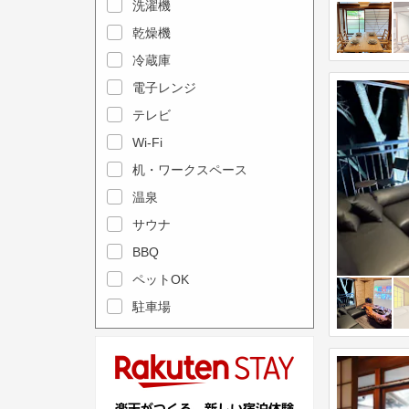
e
洗濯機
l
c
e
乾燥機
a
n
冷蔵庫
l
d
電子レンジ
e
a
テレビ
n
r
Wi-Fi
d
a
机・ワークスペース
a
n
r
温泉
d
a
s
サウナ
n
e
BBQ
d
l
ペットOK
s
e
駐車場
e
c
l
t
e
a
c
d
t