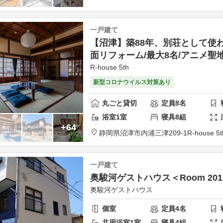
一戸建て
【沼津】築88年、別荘として使
面リフォーム/最大8名/アニメ聖
R-house 5th
新型コロナウイルス対策あり
丸ごと貸切
定員
8
名
浴室
1
室
寝具
8
組
+64
静岡県
沼津市
内浦三津209-1
R-house 5t
一戸建て
奥駿河ゲストハウス＜Room 20
奥駿河ゲストハウス
個室
定員
4
名
共用
浴室
1
室
寝具
4
組