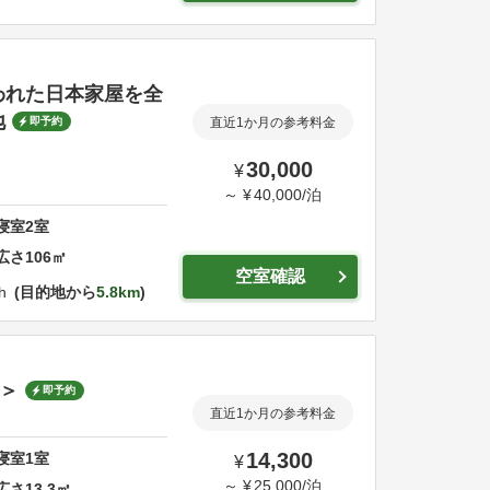
われた日本家屋を全
地
即予約
直近1か月の参考料金
30,000
¥
～
¥
40,000
/
泊
寝室
2
室
広さ
106
㎡
空室確認
h
目的地から
5.8km
1＞
即予約
直近1か月の参考料金
14,300
寝室
1
室
¥
～
¥
25,000
/
泊
広さ
13.3
㎡