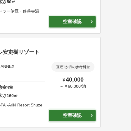
広さ
50
㎡
ベラー伊豆・修善寺温
空室確認
A-安吏樹リゾート
ANNEX-
直近1か月の参考料金
40,000
¥
～
¥
60,000
/
泊
寝室
4
室
広さ
160
㎡
SPA -Ariki Resort Shuze
空室確認