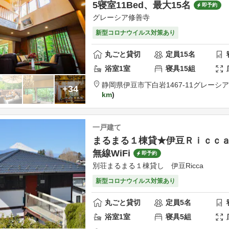
5寝室11Bed、最大15名
即予約
グレーシア修善寺
新型コロナウイルス対策あり
丸ごと貸切
定員
15
名
浴室
1
室
寝具
15
組
静岡県
伊豆市
下白岩1467-11
グレーシ
+34
km
一戸建て
まるまる１棟貸★伊豆Ｒｉｃｃ
無線WiFi
即予約
別荘まるまる１棟貸し 伊豆Ricca
新型コロナウイルス対策あり
丸ごと貸切
定員
5
名
浴室
1
室
寝具
5
組