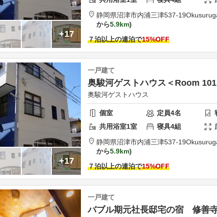
静岡県
沼津市
内浦三津537-19
Okusurug
から
5.9km
+17
７泊以上の連泊で
15
%OFF
一戸建て
奥駿河ゲストハウス＜Room 10
奥駿河ゲストハウス
個室
定員
4
名
共用
浴室
1
室
寝具
4
組
静岡県
沼津市
内浦三津537-19
Okusurug
から
5.9km
+17
７泊以上の連泊で
15
%OFF
一戸建て
バブル期元社長邸宅の宿 修善寺車1