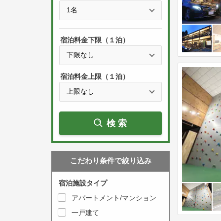
e
t
s
h
s
e
宿泊料金下限（１泊）
t
d
h
o
e
w
宿泊料金上限（１泊）
d
n
o
a
w
r
検索
n
r
a
o
r
w
こだわり条件で絞り込み
r
k
o
e
宿泊施設タイプ
w
y
アパートメント/マンション
k
t
一戸建て
e
o