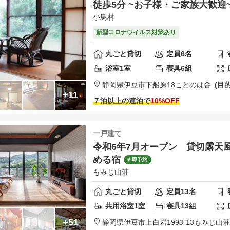
徒歩5分 ~お子様・ご家族大歓迎
小鳥村
新型コロナウイルス対策あり
丸ごと貸切
定員
6
名
浴室
1
室
寝具
6
組
静岡県
伊豆市
下船原18
ことのは舎
目
+11
７泊以上の連泊で
10
%OFF
一戸建て
令和6年7月オープン 貸切露天
める宿
即予約
もみじ山荘
丸ごと貸切
定員
13
名
共用
浴室
1
室
寝具
13
組
+51
静岡県
伊豆市
上白岩1993-13
もみじ山荘