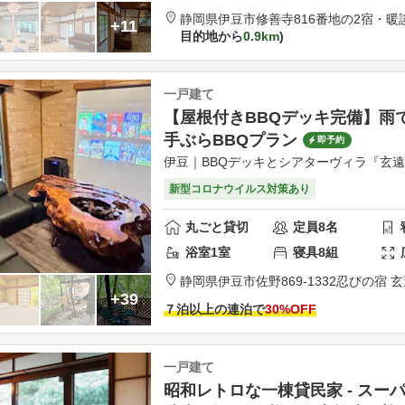
静岡県
伊豆市
修善寺816番地の2
宿・暖談
+11
目的地から
0.9km
一戸建て
【屋根付きBBQデッキ完備】雨
手ぶらBBQプラン
即予約
伊豆｜BBQデッキとシアターヴィラ『玄
新型コロナウイルス対策あり
丸ごと貸切
定員
8
名
浴室
1
室
寝具
8
組
静岡県
伊豆市
佐野869-1332
忍びの宿 
+39
７泊以上の連泊で
30
%OFF
一戸建て
昭和レトロな一棟貸民家 - スー