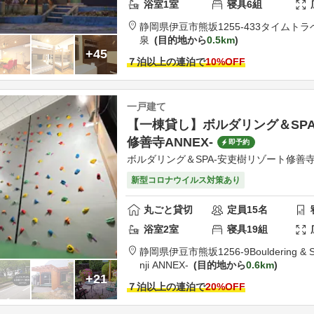
浴室
1
室
寝具
6
組
静岡県
伊豆市
熊坂1255-433
タイムトラ
泉
目的地から
0.5km
+45
７泊以上の連泊で
10
%OFF
一戸建て
【一棟貸し】ボルダリング＆SP
修善寺ANNEX-
即予約
ボルダリング＆SPA-安吏樹リゾート修善寺
新型コロナウイルス対策あり
丸ごと貸切
定員
15
名
浴室
2
室
寝具
19
組
静岡県
伊豆市
熊坂1256-9
Bouldering & 
nji ANNEX-
目的地から
0.6km
+21
７泊以上の連泊で
20
%OFF