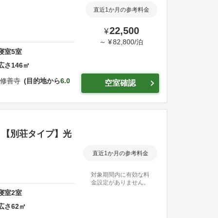
直近1か月の参考料金
22,500
¥
～
¥
82,800
/
泊
寝室
5
室
広さ
146
㎡
ア修善寺
目的地から
6.0
空室確認
ａ【別荘タイプ】光
直近1か月の参考料金
対象期間内に有効な料
金設定がありません。
寝室
2
室
広さ
62
㎡