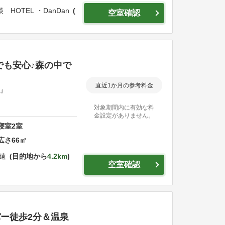
 HOTEL ・DanDan
空室確認
でも安心♪森の中で
直近1か月の参考料金
遠』
対象期間内に有効な料
金設定がありません。
寝室
2
室
広さ
66
㎡
玄遠
目的地から
4.2km
空室確認
パー徒歩2分＆温泉