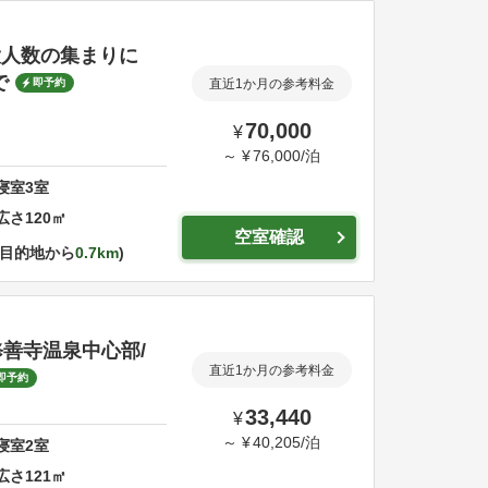
大人数の集まりに
で
即予約
直近1か月の参考料金
70,000
¥
～
¥
76,000
/
泊
寝室
3
室
広さ
120
㎡
空室確認
目的地から
0.7km
 修善寺温泉中心部/
直近1か月の参考料金
即予約
33,440
¥
～
¥
40,205
/
泊
寝室
2
室
広さ
121
㎡