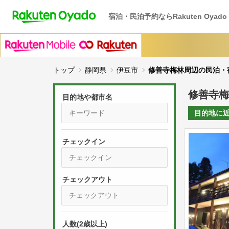
宿泊・民泊予約ならRakuten Oyado
トップ
静岡県
伊豆市
修善寺梅林周辺の民泊・
修善寺梅
目的地や都市名
目的地に
チェックイン
P
r
e
P
s
人数(2歳以上)
r
s