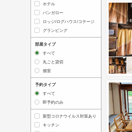
y
ホテル
i
t
n
バンガロー
o
t
ロッジ/ログハウス/コテージ
i
e
グランピング
n
r
t
a
部屋タイプ
e
c
すべて
r
t
丸ごと貸切
a
w
個室
c
i
t
t
予約タイプ
w
h
すべて
i
t
即予約のみ
t
h
h
e
新型コロナウイルス対策あり
t
c
キッチン
h
a