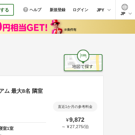
する
ヘルプ
新規登録
ログイン
JPY
JP
アム 最大8名 隣室
直近1か月の参考料金
9,872
¥
～
¥
27,275
/
泊
寝室
1
室