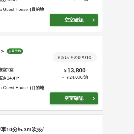
a Guest House
目的地
空室確認
1＞
即予約
直近1か月の参考料金
13,800
寝室
1
室
¥
～
¥
24,000
/
泊
広さ
14.4
㎡
a Guest House
目的地
空室確認
0分/5.3m吹抜/