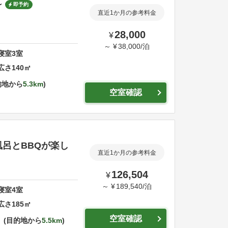
~
即予約
直近1か月の参考料金
28,000
¥
～
¥
38,000
/
泊
寝室
3
室
広さ
140
㎡
的地から
5.3km
空室確認
風呂とBBQが楽し
直近1か月の参考料金
126,504
¥
～
¥
189,540
/
泊
寝室
4
室
広さ
185
㎡
空室確認
目的地から
5.5km