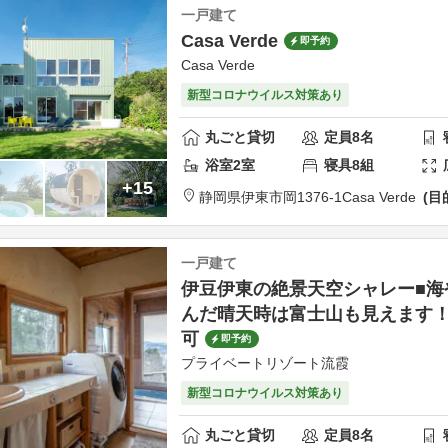
一戸建て
Casa Verde
即予約
Casa Verde
新型コロナウイルス対策あり
丸ごと貸切
定員
8
名
浴室
2
室
寝具
8
組
+15
静岡県
伊東市
岡1376-1
Casa Verde
目
一戸建て
伊豆伊東の絶景天空シャレー■海
んだ晴天時は富士山も見えます！
可
即予約
プライベートリゾート流霞
新型コロナウイルス対策あり
丸ごと貸切
定員
8
名