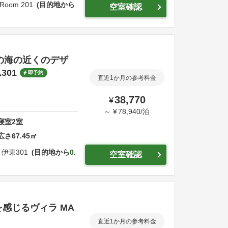
o Room 201
目的地から
空室確認
豆の海の近くのデザ
01
即予約
直近1か月の参考料金
38,770
¥
～
¥
78,940
/
泊
寝室
2
室
広さ
67.45
㎡
伊東301
目的地から
0.
空室確認
感じるヴィラ MA
直近1か月の参考料金