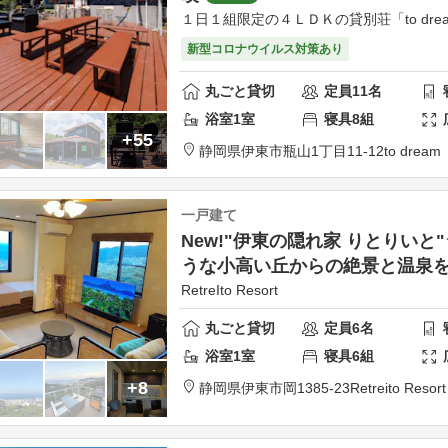
１日１組限定の４ＬＤＫの貸別荘「to dre
新型コロナウイルス対策あり
丸ごと貸切
定員
11
名
浴室
1
室
寝具
8
組
+55
静岡県
伊東市
瓶山1丁目11-12
to dream
一戸建て
New!"伊東の隠れ家 りとりいと
うな小高い丘からの絶景と温泉
RetreIto Resort
丸ごと貸切
定員
6
名
浴室
1
室
寝具
6
組
+8
静岡県
伊東市
岡1385-23
Retreito Resort