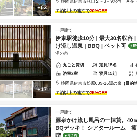
静岡県
伊東市
瓶山２－3－9
お宿 秀在
+63
７泊以上の連泊で
20
%OFF
一戸建て
伊東駅徒歩10分 | 最大30名収容 |
け流し温泉 | BBQ | ペット可
即
湯の泉
丸ごと貸切
定員
15
名
浴室
2
室
寝具
15
組
静岡県
伊東市
松原639-16
湯の泉
目的
+17
７泊以上の連泊で
25
%OFF
一戸建て
源泉かけ流し風呂の一棟貸。40
BQデッキ！ シアタールーム 
喫
即予約