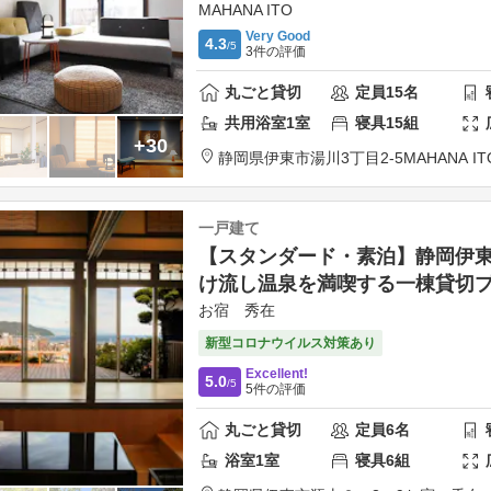
MAHANA ITO
Very Good
4.3
/5
3
件の評価
丸ごと貸切
定員
15
名
共用
浴室
1
室
寝具
15
組
+30
静岡県
伊東市
湯川3丁目2-5
MAHANA IT
一戸建て
【スタンダード・素泊】静岡伊
け流し温泉を満喫する一棟貸切
お宿 秀在
新型コロナウイルス対策あり
Excellent!
5.0
/5
5
件の評価
丸ごと貸切
定員
6
名
浴室
1
室
寝具
6
組