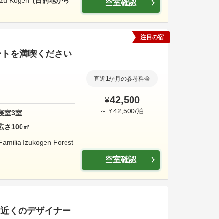
Izu Kogen
目的地から
空室確認
注目の宿
ートを満喫ください
直近1か月の参考料金
42,500
¥
～
¥
42,500
/
泊
寝室
3
室
広さ
100
㎡
Familia Izukogen Forest
空室確認
の近くのデザイナー