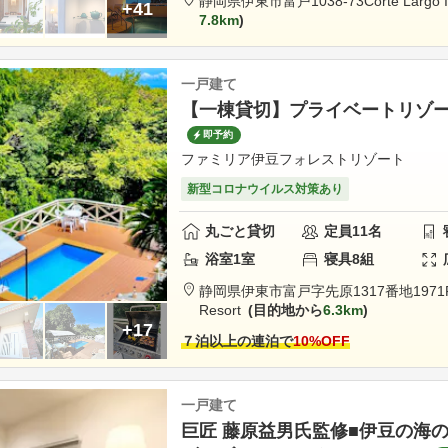
静岡県
伊東市
富戸1038-73
Corte Largo 
+41
7.8km
一戸建て
【一棟貸切】プライベートリゾ
即予約
ファミリア伊豆フォレストリゾート
新型コロナウイルス対策あり
丸ごと貸切
定員
11
名
浴室
1
室
寝具
8
組
静岡県
伊東市
富戸字先原1317番地1971
Resort
目的地から
6.3km
+17
７泊以上の連泊で
10
%OFF
一戸建て
巨匠 藤原益男氏監修■伊豆の海