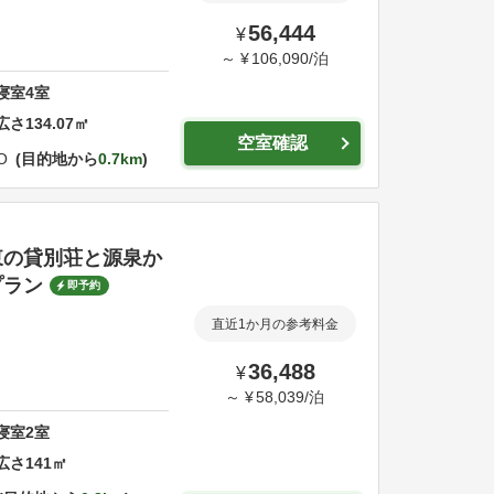
56,444
¥
～
¥
106,090
/
泊
寝室
4
室
広さ
134.07
㎡
空室確認
O
目的地から
0.7km
東の貸別荘と源泉か
プラン
即予約
直近1か月の参考料金
36,488
¥
～
¥
58,039
/
泊
寝室
2
室
広さ
141
㎡