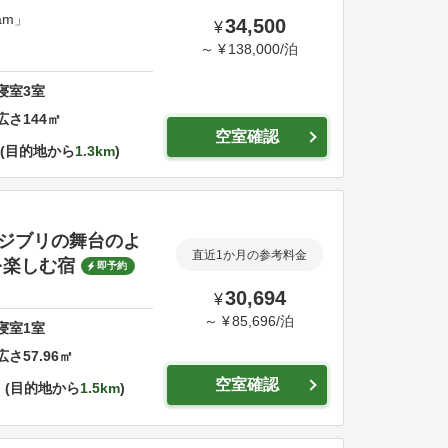
am」
34,500
¥
～
¥
138,000
/
泊
寝室
3
室
広さ
144
㎡
空室確認
目的地から
1.3km
"ジブリの舞台のよ
直近1か月の参考料金
を楽しむ宿
即予約
30,694
¥
～
¥
85,696
/
泊
寝室
1
室
広さ
57.96
㎡
空室確認
目的地から
1.5km