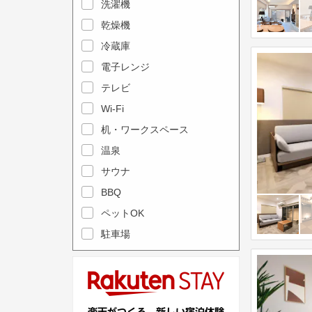
e
洗濯機
l
c
e
乾燥機
a
n
冷蔵庫
l
d
電子レンジ
e
a
テレビ
n
r
Wi-Fi
d
a
机・ワークスペース
a
n
r
温泉
d
a
s
サウナ
n
e
BBQ
d
l
ペットOK
s
e
駐車場
e
c
l
t
e
a
c
d
t