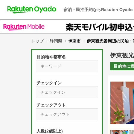
宿泊・民泊予約ならRakuten Oyado
トップ
静岡県
伊東市
伊東観光番周辺の民泊・
伊東観光
目的地や都市名
目的地に
チェックイン
P
r
e
P
s
人数(2歳以上)
r
s