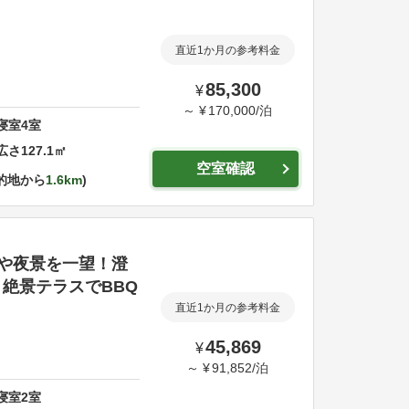
直近1か月の参考料金
85,300
¥
～
¥
170,000
/
泊
寝室
4
室
広さ
127.1
㎡
空室確認
的地から
1.6km
や夜景を一望！澄
絶景テラスでBBQ
直近1か月の参考料金
45,869
¥
～
¥
91,852
/
泊
寝室
2
室