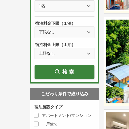
e
t
s
h
s
e
宿泊料金下限（１泊）
t
d
h
o
e
w
宿泊料金上限（１泊）
d
n
o
a
w
r
検索
n
r
a
o
r
w
こだわり条件で絞り込み
r
k
o
e
宿泊施設タイプ
w
y
アパートメント/マンション
k
t
一戸建て
e
o