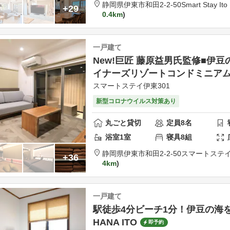
静岡県
伊東市
和田2-2-50
Smart Stay It
+29
0.4km
一戸建て
New!巨匠 藤原益男氏監修■伊
イナーズリゾートコンドミニアム3
スマートステイ伊東301
新型コロナウイルス対策あり
丸ごと貸切
定員
8
名
浴室
1
室
寝具
8
組
静岡県
伊東市
和田2-2-50
スマートステイ
+36
4km
一戸建て
駅徒歩4分ビーチ1分！伊豆の海を
HANA ITO
即予約