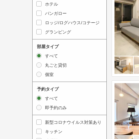
y
ホテル
i
t
n
バンガロー
o
t
ロッジ/ログハウス/コテージ
i
e
グランピング
n
r
t
a
部屋タイプ
e
c
すべて
r
t
丸ごと貸切
a
w
個室
c
i
t
t
予約タイプ
w
h
すべて
i
t
即予約のみ
t
h
h
e
新型コロナウイルス対策あり
t
c
キッチン
h
a