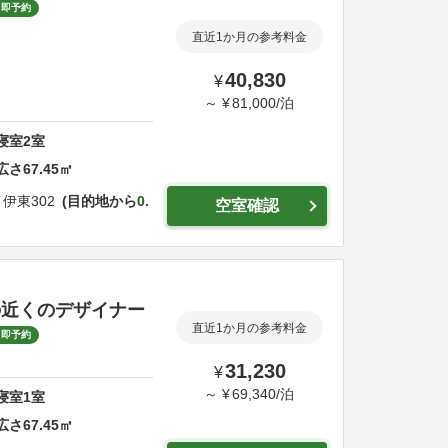
即予約
直近1か月の参考料金
40,830
¥
～
¥
81,000
/
泊
寝室
2
室
広さ
67.45
㎡
伊東302
目的地から
0.
空室確認
の近くのデザイナー
直近1か月の参考料金
即予約
31,230
¥
～
¥
69,340
/
泊
寝室
1
室
広さ
67.45
㎡