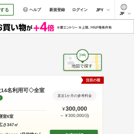
する
ヘルプ
新規登録
ログイン
JPY
JP
注目の宿
14名利用可◇全室
直近1か月の参考料金
約
300,000
¥
～
¥
300,000
/
泊
寝室
6
室
広さ
347
㎡