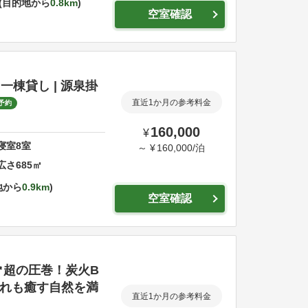
目的地から
0.8km
空室確認
 一棟貸し | 源泉掛
直近1か月の参考料金
予約
160,000
¥
寝室
8
室
～
¥
160,000
/
泊
広さ
685
㎡
地から
0.9km
空室確認
㎡超の圧巻！炭火B
疲れも癒す自然を満
直近1か月の参考料金