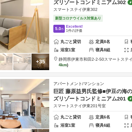
ズリゾートコンドミニアム302
スマートステイ伊東302
新型コロナウイルス対策あり
Excellent!
5.0
/5
1
件の評価
丸ごと貸切
定員
8
名
浴室
1
室
寝具
8
組
静岡県
伊東市
和田2-2-50
スマートステイ
+35
4km
アパートメント/マンション
巨匠 藤原益男氏監修■伊豆の海
ズリゾートコンドミニアム201
スマートステイ伊東201号室
丸ごと貸切
定員
6
名
浴室
1
室
寝具
6
組