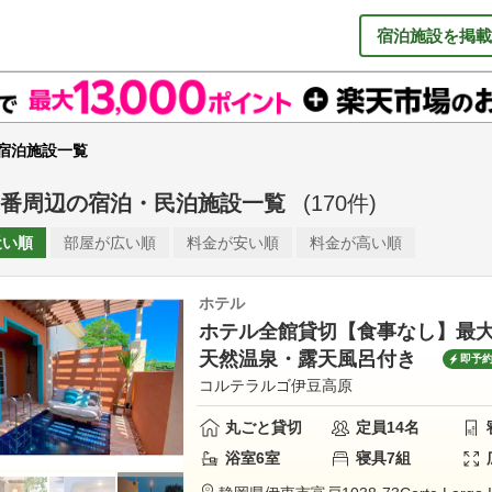
宿泊施設を掲載
宿泊施設一覧
番周辺
の
宿泊・民泊施設一覧
(
170
件)
近い順
部屋が
広い順
料金が
安い順
料金が
高い順
ホテル
ホテル全館貸切【食事なし】最大
天然温泉・露天風呂付き
即予
コルテラルゴ伊豆高原
丸ごと貸切
定員
14
名
浴室
6
室
寝具
7
組