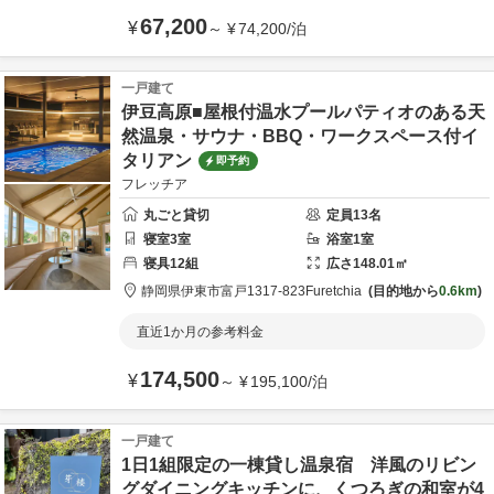
67,200
¥
～
¥
74,200
/
泊
一戸建て
伊豆高原■屋根付温水プールパティオのある天
然温泉・サウナ・BBQ・ワークスペース付イ
タリアン
即予約
フレッチア
丸ごと貸切
定員
13
名
寝室
3
室
浴室
1
室
寝具
12
組
広さ
148.01
㎡
静岡県
伊東市
富戸1317-823
Furetchia
目的地から
0.6km
直近1か月の参考料金
174,500
¥
～
¥
195,100
/
泊
一戸建て
1日1組限定の一棟貸し温泉宿 洋風のリビン
グダイニングキッチンに、くつろぎの和室が4