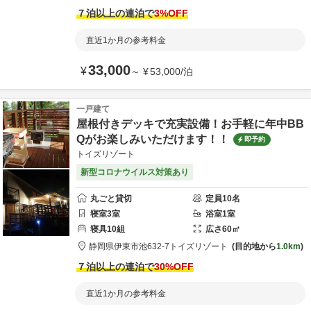
７泊以上の連泊で
3
%OFF
直近1か月の参考料金
33,000
¥
～
¥
53,000
/
泊
一戸建て
屋根付きデッキで充実設備！お手軽に年中BB
Qがお楽しみいただけます！！
即予約
トイズリゾート
新型コロナウイルス対策あり
丸ごと貸切
定員
10
名
寝室
3
室
浴室
1
室
寝具
10
組
広さ
60
㎡
静岡県
伊東市
池632-7
トイズリゾート
目的地から
1.0km
７泊以上の連泊で
30
%OFF
直近1か月の参考料金