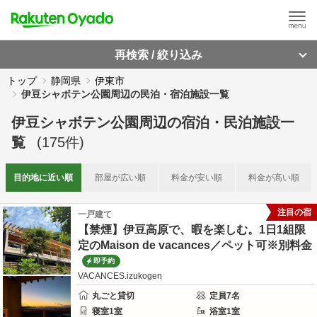
再検索 / 絞り込み
トップ
静岡県
伊東市
伊豆シャボテン公園周辺の民泊・宿泊施設一覧
伊豆シャボテン公園周辺
の
宿泊・民泊施設一
覧
(
175
件)
目的地に
近い順
部屋が
広い順
料金が
安い順
料金が
高い順
注目の宿
一戸建て
【禁煙】伊豆高原で、暇を楽しむ。1日1組限
定のMaison de vacances／ペット可※別料金
即予約
VACANCES.izukogen
丸ごと貸切
定員
7
名
寝室
1
室
浴室
1
室