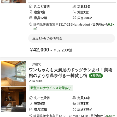
丸ごと貸切
定員
12
名
寝室
3
室
浴室
1
室
寝具
12
組
広さ
200
㎡
静岡県
伊東市
富戸1317-219
Hanatsuduri
目的地から
0.3k
m
直近1か月の参考料金
42,000
¥
～
¥
52,200
/
泊
一戸建て
ワンちゃんも大満足のドッグランあり！美術
館のような温泉付き一棟貸し宿
即予約
Villa Mille
新型コロナウイルス対策あり
丸ごと貸切
定員
14
名
寝室
6
室
浴室
1
室
寝具
12
組
広さ
238
㎡
静岡県
伊東市
富戸1317-1787
Villa Mille
目的地から
0.4km