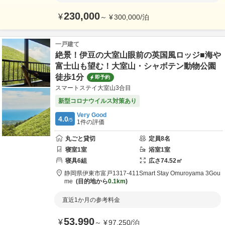
230,000
¥
～
¥
300,000
/
泊
一戸建て
絶景！伊豆の大室山眼前の英国風ロッジ■海や
富士山も望む！大室山・シャボテン動物公園
徒歩1分
即予約
スマートステイ大室山3合目
新型コロナウイルス対策あり
Very Good
4.0
/5
1
件の評価
丸ごと貸切
定員
8
名
寝室
1
室
浴室
1
室
寝具
6
組
広さ
74.52
㎡
静岡県
伊東市
富戸1317-411
Smart Stay Omuroyama 3Gou
me
目的地から
0.1km
直近1か月の参考料金
53,990
¥
～
¥
97,250
/
泊