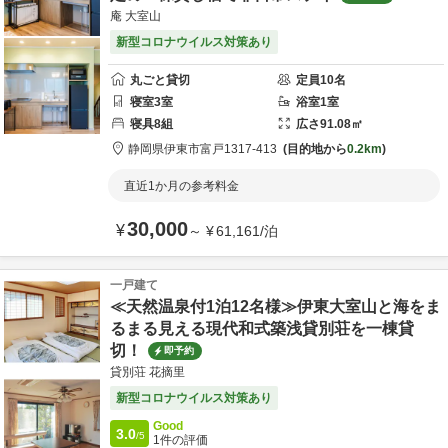
庵 大室山
新型コロナウイルス対策あり
丸ごと貸切
定員
10
名
寝室
3
室
浴室
1
室
寝具
8
組
広さ
91.08
㎡
静岡県
伊東市
富戸1317-413
目的地から
0.2km
直近1か月の参考料金
30,000
¥
～
¥
61,161
/
泊
一戸建て
≪天然温泉付1泊12名様≫伊東大室山と海をま
るまる見える現代和式築浅貸別荘を一棟貸
切！
即予約
貸別荘 花摘里
新型コロナウイルス対策あり
Good
3.0
/5
1
件の評価