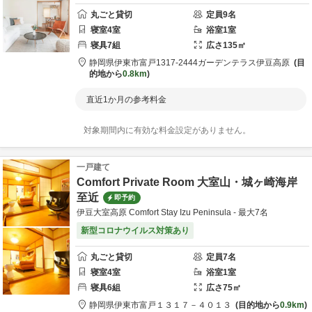
丸ごと貸切
定員
9
名
寝室
4
室
浴室
1
室
寝具
7
組
広さ
135
㎡
静岡県
伊東市
富戸1317-2444
ガーデンテラス伊豆高原
目
的地から
0.8km
直近1か月の参考料金
対象期間内に有効な料金設定がありません。
一戸建て
Comfort Private Room 大室山・城ヶ崎海岸
至近
即予約
伊豆大室高原 Comfort Stay Izu Peninsula - 最大7名
新型コロナウイルス対策あり
丸ごと貸切
定員
7
名
寝室
4
室
浴室
1
室
寝具
6
組
広さ
75
㎡
静岡県
伊東市
富戸１３１７－４０１３
目的地から
0.9km