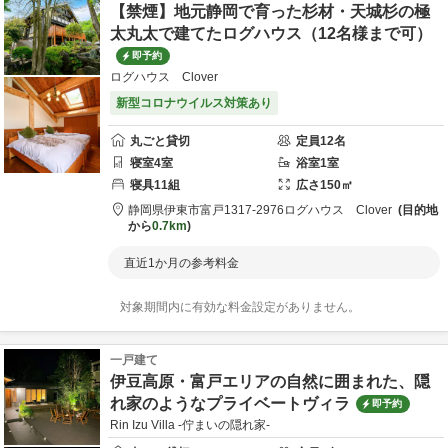
【禁煙】地元静岡で育った杉材・天城杉の極
太丸太で建てたログハウス（12名様まで可）
即予約
ログハウス Clover
新型コロナウイルス対策あり
丸ごと貸切
定員
12
名
寝室
4
室
浴室
1
室
寝具
11
組
広さ
150
㎡
静岡県
伊東市
富戸1317-2976
ログハウス Clover
目的地
から
0.7km
直近1か月の参考料金
対象期間内に有効な料金設定がありません。
一戸建て
伊豆高原・富戸エリアの自然に囲まれた、隠
れ家のようなプライベートヴィラ
即予約
Rin Izu Villa -佇まいの隠れ家-