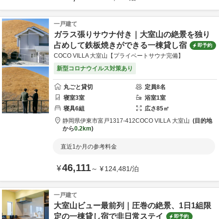
一戸建て
ガラス張りサウナ付き｜大室山の絶景を独り
占めして鉄板焼きができる一棟貸し宿
即予約
COCO VILLA 大室山【プライベートサウナ完備】
新型コロナウイルス対策あり
丸ごと貸切
定員
8
名
寝室
3
室
浴室
1
室
寝具
6
組
広さ
85
㎡
静岡県
伊東市
富戸1317-412
COCO VILLA 大室山
目的地
から
0.2km
直近1か月の参考料金
46,111
¥
～
¥
124,481
/
泊
一戸建て
大室山ビュー最前列｜圧巻の絶景、1日1組限
定の一棟貸し宿で非日常ステイ
即予約