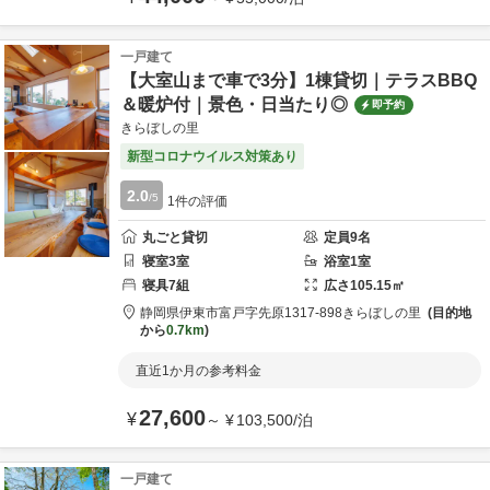
一戸建て
【大室山まで車で3分】1棟貸切｜テラスBBQ
＆暖炉付｜景色・日当たり◎
即予約
きらぼしの里
新型コロナウイルス対策あり
2.0
/5
1
件の評価
丸ごと貸切
定員
9
名
寝室
3
室
浴室
1
室
寝具
7
組
広さ
105.15
㎡
静岡県
伊東市
富戸字先原1317-898
きらぼしの里
目的地
から
0.7km
直近1か月の参考料金
27,600
¥
～
¥
103,500
/
泊
一戸建て