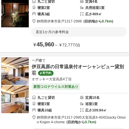
丸ごと貸切
定員
4
名
寝室
2
室
共用
浴室
1
室
寝具
3
組
広さ
469
㎡
静岡県
伊東市
富戸1317-2998
目的地から
0.7km
直近1か月の参考料金
45,960
¥
～
¥
72,777
/
泊
一戸建て
伊豆高原の日常温泉付オーシャンビュー貸別
荘
即予約
オザッキー大室高原4丁目
新型コロナウイルス対策あり
丸ごと貸切
定員
10
名
寝室
3
室
浴室
1
室
寝具
10
組
広さ
109.94
㎡
静岡県
伊東市
富戸1317-2995大室高原4-404
Ozacky Omur
o Kogen 4-chome
目的地から
0.7km