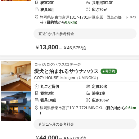
寝室
2
室
共用
浴室
1
室
寝具
5
組
広さ
70
㎡
静岡県
伊東市
富戸1317-1701
伊豆高原 野鳥の郷 トキワ
荘
目的地から
0.6km
直近1か月の参考料金
13,800
¥
～
¥
46,575
/
泊
ロッジ/ログハウス/コテージ
愛犬と泊まれるサウナハウス
即予約
COZY HOUSE Izukogen（UMINOKU）
丸ごと貸切
定員
10
名
寝室
3
室
浴室
1
室
寝具
10
組
広さ
106
㎡
静岡県
伊東市
富戸1317-772
UMINOKU
目的地から
0.6km
直近1か月の参考料金
44,000
¥
～
¥
55,000
/
泊