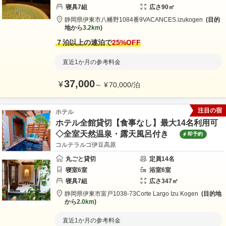
寝具
7
組
広さ
90
㎡
静岡県
伊東市
八幡野1084番9
VACANCES.izukogen
目的
地から
3.2km
７泊以上の連泊で
25
%OFF
直近1か月の参考料金
37,000
¥
～
¥
70,000
/
泊
注目の宿
ホテル
ホテル全館貸切【食事なし】最大14名利用可
◇全室天然温泉・露天風呂付き
即予約
コルテラルゴ伊豆高原
丸ごと貸切
定員
14
名
寝室
6
室
浴室
6
室
寝具
7
組
広さ
347
㎡
静岡県
伊東市
富戸1038-73
Corte Largo Izu Kogen
目的地
から
2.0km
直近1か月の参考料金