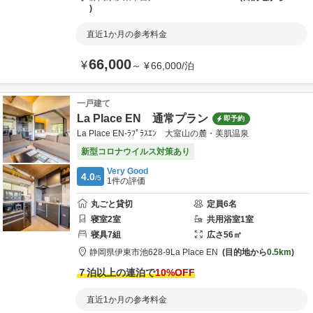
直近1か月の参考料金
66,000
¥
～
¥
66,000
/
泊
一戸建て
La Place EN 通常プラン
即予約
La Place EN-ﾗﾌﾟﾗｽｴﾝ 大室山の麓・美肌温泉
新型コロナウイルス対策あり
Very Good
4.0
/5
1
件の評価
丸ごと貸切
定員
6
名
寝室
2
室
共用
浴室
1
室
寝具
7
組
広さ
56
㎡
静岡県
伊東市
池628-9
La Place EN
目的地から
0.5km
７泊以上の連泊で
10
%OFF
直近1か月の参考料金