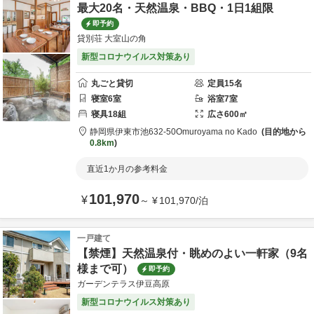
最大20名・天然温泉・BBQ・1日1組限
即予約
貸別荘 大室山の角
新型コロナウイルス対策あり
丸ごと貸切
定員
15
名
寝室
6
室
浴室
7
室
寝具
18
組
広さ
600
㎡
静岡県
伊東市
池632-50
Omuroyama no Kado
目的地から
0.8km
直近1か月の参考料金
101,970
¥
～
¥
101,970
/
泊
一戸建て
【禁煙】天然温泉付・眺めのよい一軒家（9名
様まで可）
即予約
ガーデンテラス伊豆高原
新型コロナウイルス対策あり