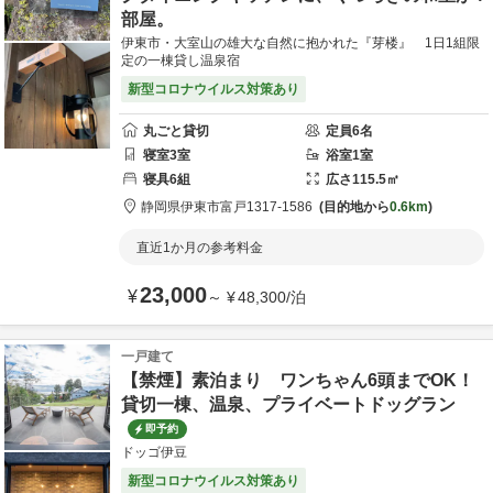
部屋。
伊東市・大室山の雄大な自然に抱かれた『芽楼』 1日1組限
定の一棟貸し温泉宿
新型コロナウイルス対策あり
丸ごと貸切
定員
6
名
寝室
3
室
浴室
1
室
寝具
6
組
広さ
115.5
㎡
静岡県
伊東市
富戸1317-1586
目的地から
0.6km
直近1か月の参考料金
23,000
¥
～
¥
48,300
/
泊
一戸建て
【禁煙】素泊まり ワンちゃん6頭までOK！
貸切一棟、温泉、プライベートドッグラン
即予約
ドッゴ伊豆
新型コロナウイルス対策あり