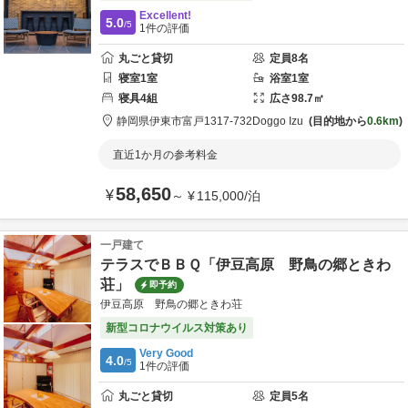
Excellent!
5.0
/5
1
件の評価
丸ごと貸切
定員
8
名
寝室
1
室
浴室
1
室
寝具
4
組
広さ
98.7
㎡
静岡県
伊東市
富戸1317-732
Doggo Izu
目的地から
0.6km
直近1か月の参考料金
58,650
¥
～
¥
115,000
/
泊
一戸建て
テラスでＢＢＱ「伊豆高原 野鳥の郷ときわ
荘」
即予約
伊豆高原 野鳥の郷ときわ荘
新型コロナウイルス対策あり
Very Good
4.0
/5
1
件の評価
丸ごと貸切
定員
5
名