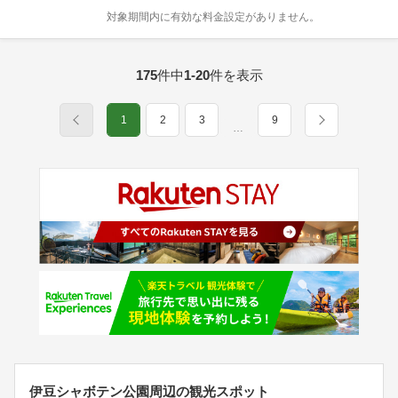
対象期間内に有効な料金設定がありません。
175
件中
1-20
件を表示
1
2
3
9
…
伊豆シャボテン公園周辺の観光スポット