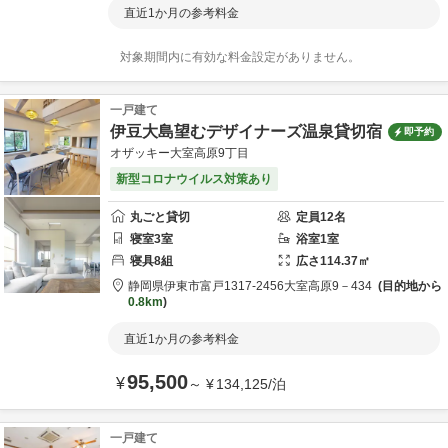
直近1か月の参考料金
対象期間内に有効な料金設定がありません。
一戸建て
伊豆大島望むデザイナーズ温泉貸切宿
即予約
オザッキー大室高原9丁目
新型コロナウイルス対策あり
丸ごと貸切
定員
12
名
寝室
3
室
浴室
1
室
寝具
8
組
広さ
114.37
㎡
静岡県
伊東市
富戸1317-2456大室高原9－434
目的地から
0.8km
直近1か月の参考料金
95,500
¥
～
¥
134,125
/
泊
一戸建て