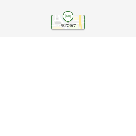
ヘルプ
利用規約
旅行業約款
旅行条件書
旅行業務取扱料金表
個人情報保護方針
会社情報
クッキーポリシー
©Rakuten Group, Inc.