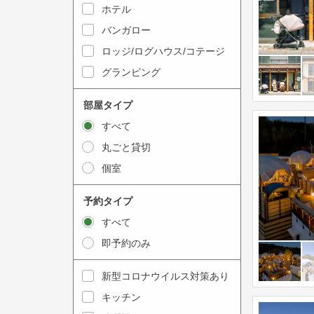
y
ホテル
i
t
n
バンガロー
o
t
ロッジ/ログハウス/コテージ
i
e
グランピング
n
r
t
a
部屋タイプ
e
c
すべて
r
t
丸ごと貸切
a
w
個室
c
i
t
t
予約タイプ
w
h
すべて
i
t
即予約のみ
t
h
h
e
新型コロナウイルス対策あり
t
c
キッチン
h
a