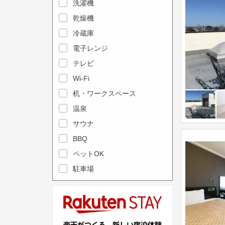
e
洗濯機
l
c
e
乾燥機
a
n
冷蔵庫
l
d
電子レンジ
e
a
テレビ
n
r
Wi-Fi
d
a
机・ワークスペース
a
n
r
温泉
d
a
s
サウナ
n
e
BBQ
d
l
ペットOK
s
e
駐車場
e
c
l
t
e
a
c
d
t