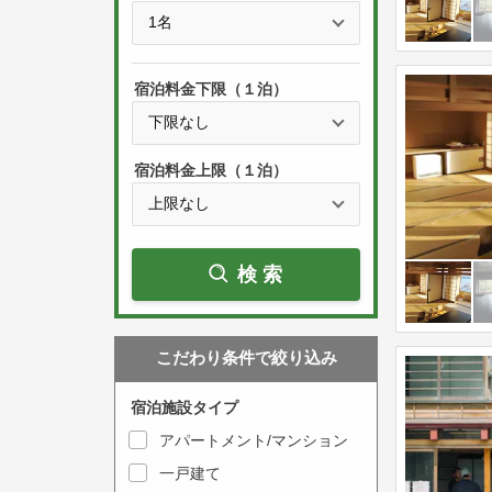
e
t
s
h
s
e
宿泊料金下限（１泊）
t
d
h
o
e
w
宿泊料金上限（１泊）
d
n
o
a
w
r
検索
n
r
a
o
r
w
こだわり条件で絞り込み
r
k
o
e
宿泊施設タイプ
w
y
アパートメント/マンション
k
t
一戸建て
e
o