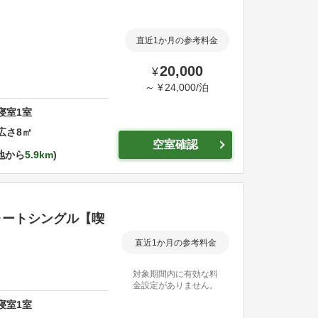
直近1か月の参考料金
20,000
¥
～
¥
24,000
/
泊
寝室
1
室
広さ
8
㎡
空室確認
地から
5.9km
ォートシングル【喫
直近1か月の参考料金
対象期間内に有効な料
金設定がありません。
寝室
1
室