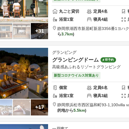
丸ごと貸切
定員
4
名
浴室
1
室
寝具
4
組
静岡県
湖西市
新居町新居3356番1
ヨハクI
+31
ら
3.7km
グランピング
グランピングドーム
即予約
高級感あふれるリゾートグランピング
新型コロナウイルス対策あり
個室
定員
6
名
浴室
1
室
寝具
3
組
静岡県
浜松市
西区協和町93-1,100
villa
+17
的地から
5.5km
一戸建て