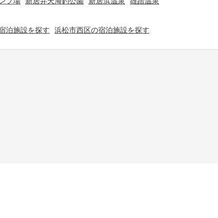
ンプ場
新居弁天海釣公園
新居浜温泉
雄踏温泉
宿泊施設を探す
浜松市西区の宿泊施設を探す