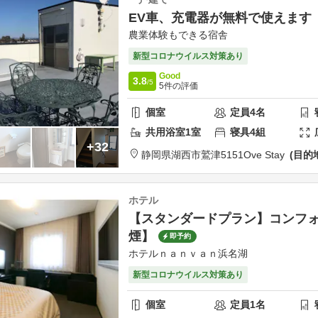
EV車、充電器が無料で使えます
農業体験もできる宿舎
新型コロナウイルス対策あり
Good
3.8
/5
5
件の評価
個室
定員
4
名
共用
浴室
1
室
寝具
4
組
+32
静岡県
湖西市
鷲津5151
Ove Stay
目的
ホテル
【スタンダードプラン】コンフ
煙】
即予約
ホテルｎａｎｖａｎ浜名湖
新型コロナウイルス対策あり
個室
定員
1
名