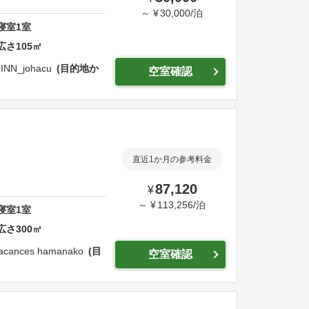
～
¥
30,000
/
泊
寝室
1
室
広さ
105
㎡
NN_johacu
目的地か
空室確認
直近1か月の参考料金
87,120
¥
～
¥
113,256
/
泊
寝室
1
室
広さ
300
㎡
 vacances hamanako
目
空室確認