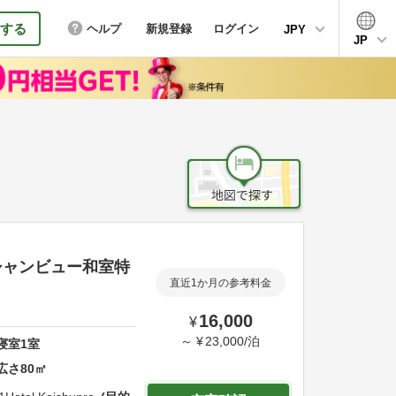
する
ヘルプ
新規登録
ログイン
JPY
JP
シャンビュー和室特
直近1か月の参考料金
16,000
¥
～
¥
23,000
/
泊
寝室
1
室
広さ
80
㎡