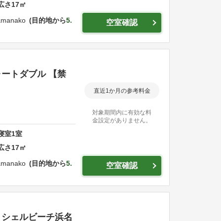
広さ
17
㎡
amanako
目的地から
5.
空室確認
ートダブル 【禁
直近1か月の参考料金
対象期間内に有効な料
金設定がありません。
寝室
1
室
広さ
17
㎡
amanako
目的地から
5.
空室確認
 シェルビーチ浜名