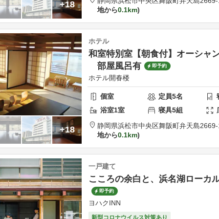
静岡県
浜松市
中央区舞阪町弁天島2669-
+18
地から
0.1km
ホテル
和室特別室【朝食付】オーシャ
部屋風呂有
即予約
ホテル開春楼
個室
定員
5
名
浴室
1
室
寝具
5
組
静岡県
浜松市
中央区舞阪町弁天島2669-
+18
地から
0.1km
一戸建て
こころの余白と、浜名湖ローカ
即予約
ヨハクINN
新型コロナウイルス対策あり