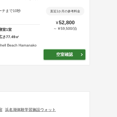
ーチまで10秒
直近1か月の参考料金
52,800
¥
～
¥
59,500
/
泊
寝室
1
室
広さ
77.49
㎡
hell Beach Hamanako
空室確認
宿
浜名湖体験学習施設ウォット