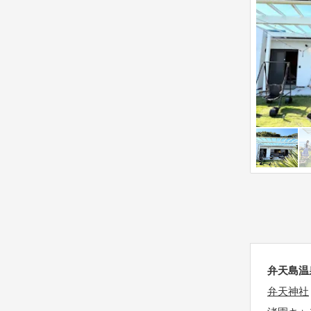
s
o
t
n
i
m
o
a
n
r
m
k
a
k
r
e
k
y
k
t
e
o
y
g
t
e
o
t
g
t
弁天島温
e
h
弁天神社
t
e