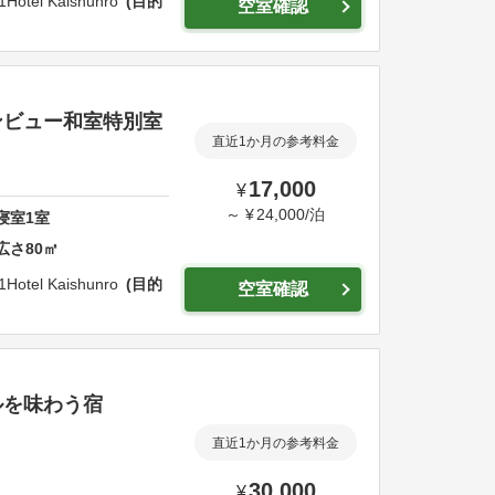
1
Hotel Kaishunro
目的
空室確認
ンビュー和室特別室
直近1か月の参考料金
17,000
¥
～
¥
24,000
/
泊
寝室
1
室
広さ
80
㎡
1
Hotel Kaishunro
目的
空室確認
ルを味わう宿
直近1か月の参考料金
30,000
¥