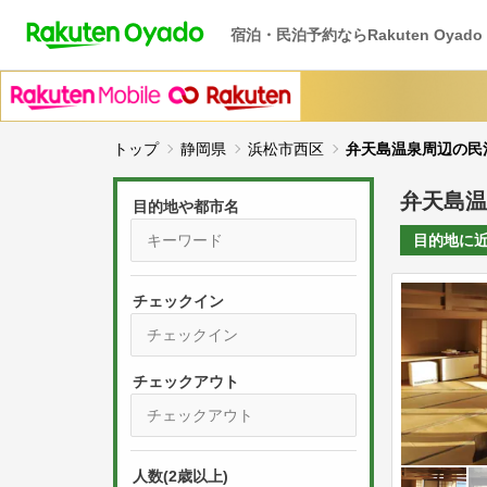
宿泊・民泊予約ならRakuten Oyado
トップ
静岡県
浜松市西区
弁天島温泉周辺の民
弁天島温
目的地や都市名
目的地に
チェックイン
P
r
e
P
s
人数(2歳以上)
r
s