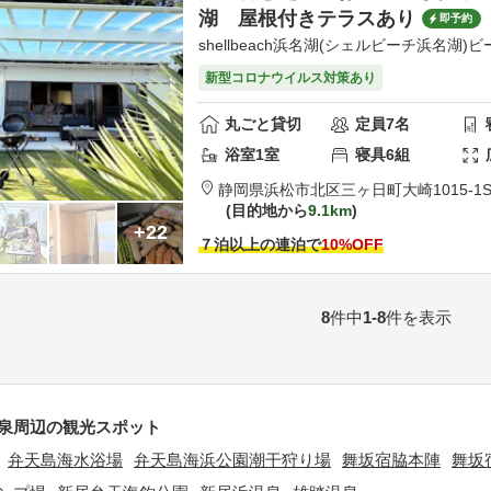
湖 屋根付きテラスあり
即予約
shellbeach浜名湖(シェルビーチ浜名湖)ビ
新型コロナウイルス対策あり
丸ごと貸切
定員
7
名
浴室
1
室
寝具
6
組
静岡県
浜松市
北区三ヶ日町大崎1015-1
S
目的地から
9.1km
+22
７泊以上の連泊で
10
%OFF
8
件中
1-8
件を表示
泉周辺の観光スポット
弁天島海水浴場
弁天島海浜公園潮干狩り場
舞坂宿脇本陣
舞坂