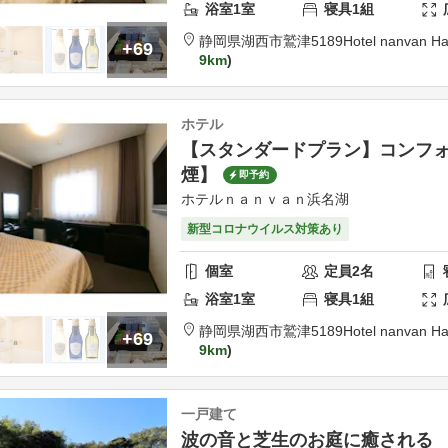
浴室
1
室
寝具
1
組
静岡県
湖西市
鷲津5189
Hotel nanvan H
+69
9km
ホテル
【スタンダードプラン】コンフォ
煙】
即予約
ホテルｎａｎｖａｎ浜名湖
新型コロナウイルス対策あり
個室
定員
2
名
浴室
1
室
寝具
1
組
静岡県
湖西市
鷲津5189
Hotel nanvan H
+69
9km
一戸建て
波の音と芝生のお庭に癒される