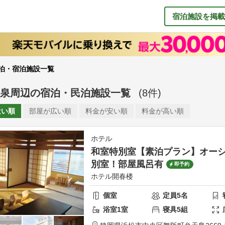
宿泊施設を掲載
泊・宿泊施設一覧
泉周辺
の
宿泊・民泊施設一覧
(
8
件)
近い順
部屋が
広い順
料金が
安い順
料金が
高い順
ホテル
和室特別室【素泊プラン】オー
別室！部屋風呂有
即予約
ホテル開春楼
個室
定員
5
名
浴室
1
室
寝具
5
組