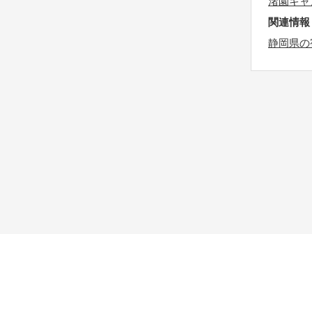
渚園キャ
t
k
関連情報
h
e
静岡県の
e
y
k
b
e
o
y
a
b
r
o
d
a
s
r
h
d
o
s
r
h
t
o
c
r
u
t
t
c
s