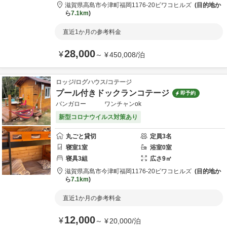
滋賀県
高島市
今津町福岡1176-20
ビワコヒルズ
目的地か
ら
7.1km
直近1か月の参考料金
28,000
¥
～
¥
450,008
/
泊
ロッジ/ログハウス/コテージ
プール付きドックランコテージ
即予約
バンガロー ワンチャンok
新型コロナウイルス対策あり
丸ごと貸切
定員
3
名
寝室
1
室
浴室
0
室
寝具
3
組
広さ
9
㎡
滋賀県
高島市
今津町福岡1176-20
ビワコヒルズ
目的地か
ら
7.1km
直近1か月の参考料金
12,000
¥
～
¥
20,000
/
泊