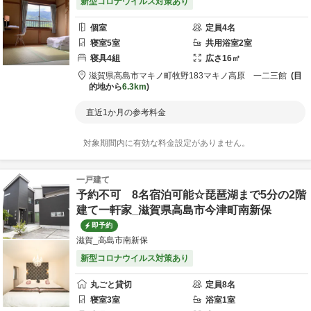
新型コロナウイルス対策あり
個室
定員
4
名
寝室
5
室
共用
浴室
2
室
寝具
4
組
広さ
16
㎡
滋賀県
高島市
マキノ町牧野183
マキノ高原 一二三館
目
的地から
6.3km
直近1か月の参考料金
対象期間内に有効な料金設定がありません。
一戸建て
予約不可 8名宿泊可能☆琵琶湖まで5分の2階
建て一軒家_滋賀県高島市今津町南新保
即予約
滋賀_高島市南新保
新型コロナウイルス対策あり
丸ごと貸切
定員
8
名
寝室
3
室
浴室
1
室