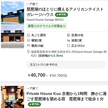
一戸建て
琵琶湖のほとりに構えるアメリカンテイスト
ガレージハウス
即予約
Guest House Garage IMAZU
新型コロナウイルス対策あり
丸ごと貸切
定員
10
名
寝室
2
室
浴室
1
室
寝具
10
組
広さ
153
㎡
滋賀県
高島市
今津町北仰木201-26
Guest House Garage IM
AZU
目的地から
5.3km
直近1か月の参考料金
40,700
¥
～
¥
50,700
/
泊
一戸建て
Private House Kuu 京都から1時間 静かに過
ごす琵琶湖を望める宿 琵琶湖まで徒歩１分
即予約