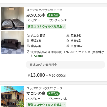
ロッジ/ログハウス/コテージ
みかんの木
即予約
バンガロー ワンチャンok
新型コロナウイルス対策あり
丸ごと貸切
定員
2
名
寝室
1
室
浴室
0
室
寝具
2
組
広さ
18
㎡
滋賀県
高島市
今津町福岡1176-20
ビワコヒルズ
目的地か
ら
7.1km
直近1か月の参考料金
13,000
¥
～
¥
20,000
/
泊
ロッジ/ログハウス/コテージ
マロンの庭
即予約
バンガロー ワンチャンok
新型コロナウイルス対策あり