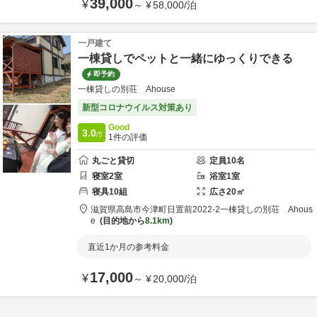
39,000
¥
～
¥
58,000
/
泊
一戸建て
一棟貸しでペットと一緒にゆっくりできる
即予約
一棟貸しの別荘 Ahouse
新型コロナウイルス対策あり
Good
3.0
/5
1
件の評価
丸ごと貸切
定員
10
名
寝室
2
室
浴室
1
室
寝具
10
組
広さ
20
㎡
滋賀県
高島市
今津町日置前2022-2
一棟貸しの別荘 Ahous
e
目的地から
8.1km
直近1か月の参考料金
17,000
¥
～
¥
20,000
/
泊