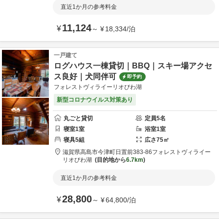
直近1か月の参考料金
11,124
¥
～
¥
18,334
/
泊
一戸建て
ログハウス一棟貸切｜BBQ｜スキー場アクセ
ス良好｜犬同伴可
即予約
フォレストヴィライーリオびわ湖
新型コロナウイルス対策あり
丸ごと貸切
定員
5
名
寝室
1
室
浴室
1
室
寝具
5
組
広さ
75
㎡
滋賀県
高島市
今津町日置前383-86
フォレストヴィライー
リオびわ湖
目的地から
6.7km
直近1か月の参考料金
28,800
¥
～
¥
64,800
/
泊