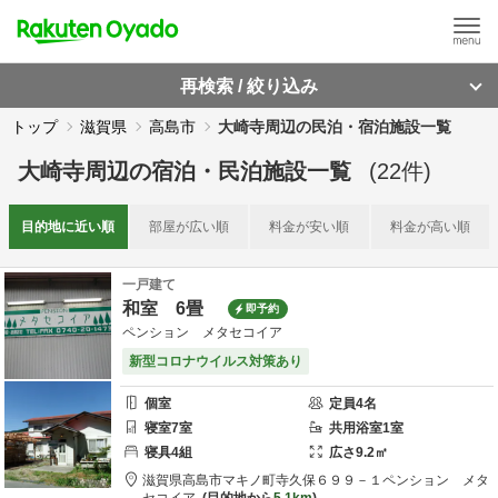
再検索 / 絞り込み
トップ
滋賀県
高島市
大崎寺周辺の民泊・宿泊施設一覧
大崎寺周辺
の
宿泊・民泊施設一覧
(
22
件)
目的地に
近い順
部屋が
広い順
料金が
安い順
料金が
高い順
一戸建て
和室 6畳
即予約
ペンション メタセコイア
新型コロナウイルス対策あり
個室
定員
4
名
寝室
7
室
共用
浴室
1
室
寝具
4
組
広さ
9.2
㎡
滋賀県
高島市
マキノ町寺久保６９９－１
ペンション メタ