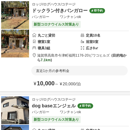
ロッジ/ログハウス/コテージ
ドックラン付きバンガロー
即予約
バンガロー ワンチャンok
新型コロナウイルス対策あり
丸ごと貸切
定員
10
名
寝室
1
室
浴室
0
室
寝具
3
組
広さ
9
㎡
滋賀県
高島市
今津町福岡1176-20
ビワコヒルズ
目的地か
ら
7.1km
直近1か月の参考料金
10,000
¥
～
¥
20,000
/
泊
ロッジ/ログハウス/コテージ
dog baseエンジェル
即予約
バンガロー ワンチャンok
新型コロナウイルス対策あり