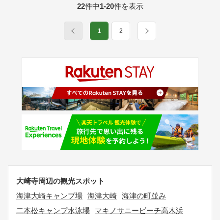
22
件中
1-20
件を表示
1
2
大崎寺周辺の観光スポット
海津大崎キャンプ場
海津大崎
海津の町並み
二本松キャンプ水泳場
マキノサニービーチ高木浜