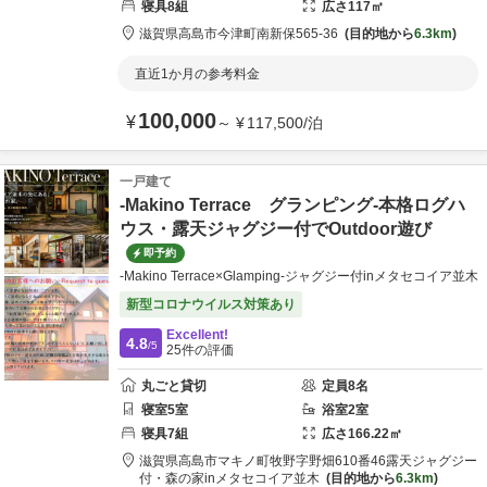
寝具
8
組
広さ
117
㎡
滋賀県
高島市
今津町南新保565-36
目的地から
6.3km
直近1か月の参考料金
100,000
¥
～
¥
117,500
/
泊
一戸建て
-Makino Terrace グランピング-本格ログハ
ウス・露天ジャグジー付でOutdoor遊び
即予約
-Makino Terrace×Glamping-ジャグジー付inメタセコイア並木
新型コロナウイルス対策あり
Excellent!
4.8
/5
25
件の評価
丸ごと貸切
定員
8
名
寝室
5
室
浴室
2
室
寝具
7
組
広さ
166.22
㎡
滋賀県
高島市
マキノ町牧野字野畑610番46
露天ジャグジー
付・森の家inメタセコイア並木
目的地から
6.3km