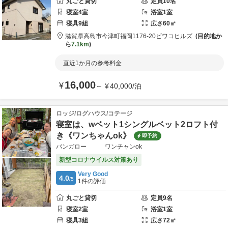
丸ごと貸切
定員
10
名
寝室
4
室
浴室
1
室
寝具
9
組
広さ
60
㎡
滋賀県
高島市
今津町福岡1176-20
ビワコヒルズ
目的地か
ら
7.1km
直近1か月の参考料金
16,000
¥
～
¥
40,000
/
泊
ロッジ/ログハウス/コテージ
寝室は、wベット1シングルベット2ロフト付
き《ワンちゃんok》
即予約
バンガロー ワンチャンok
新型コロナウイルス対策あり
Very Good
4.0
/5
1
件の評価
丸ごと貸切
定員
9
名
寝室
2
室
浴室
1
室
寝具
3
組
広さ
72
㎡