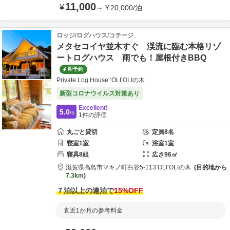
11,000
¥
～
¥
20,000
/
泊
ロッジ/ログハウス/コテージ
メタセコイヤ並木すぐ 渓流に臨む本格リゾ
ートログハウス 雨でも！屋根付きBBQ
即予約
Private Log House ‘OLI’OLIの木
新型コロナウイルス対策あり
Excellent!
5.0
/5
1
件の評価
丸ごと貸切
定員
8
名
寝室
1
室
浴室
1
室
寝具
8
組
広さ
96
㎡
滋賀県
高島市
マキノ町白谷5-113
‘OLI’OLIの木
目的地から
7.3km
７泊以上の連泊で
15
%OFF
直近1か月の参考料金