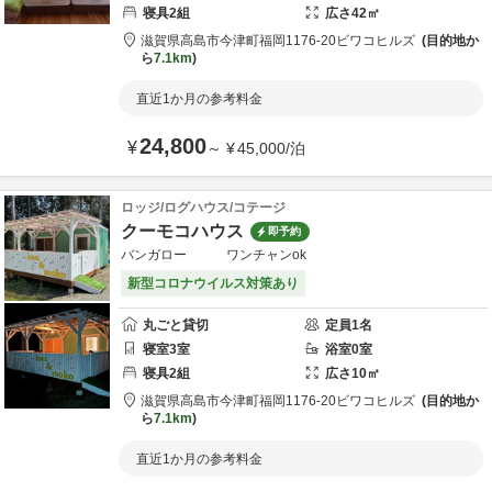
寝具
2
組
広さ
42
㎡
滋賀県
高島市
今津町福岡1176-20
ビワコヒルズ
目的地か
ら
7.1km
直近1か月の参考料金
24,800
¥
～
¥
45,000
/
泊
ロッジ/ログハウス/コテージ
クーモコハウス
即予約
バンガロー ワンチャンok
新型コロナウイルス対策あり
丸ごと貸切
定員
1
名
寝室
3
室
浴室
0
室
寝具
2
組
広さ
10
㎡
滋賀県
高島市
今津町福岡1176-20
ビワコヒルズ
目的地か
ら
7.1km
直近1か月の参考料金