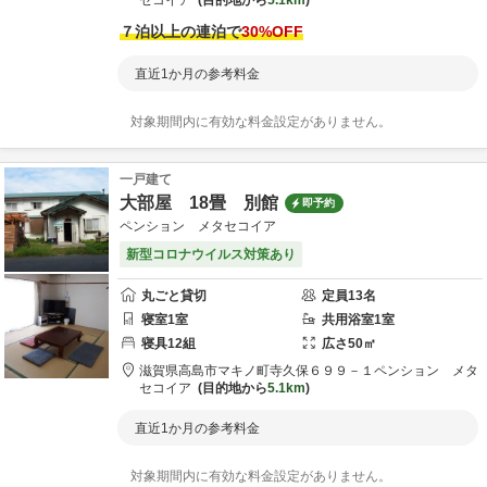
セコイア
目的地から
5.1km
７泊以上の連泊で
30
%OFF
直近1か月の参考料金
対象期間内に有効な料金設定がありません。
一戸建て
大部屋 18畳 別館
即予約
ペンション メタセコイア
新型コロナウイルス対策あり
丸ごと貸切
定員
13
名
寝室
1
室
共用
浴室
1
室
寝具
12
組
広さ
50
㎡
滋賀県
高島市
マキノ町寺久保６９９－１
ペンション メタ
セコイア
目的地から
5.1km
直近1か月の参考料金
対象期間内に有効な料金設定がありません。