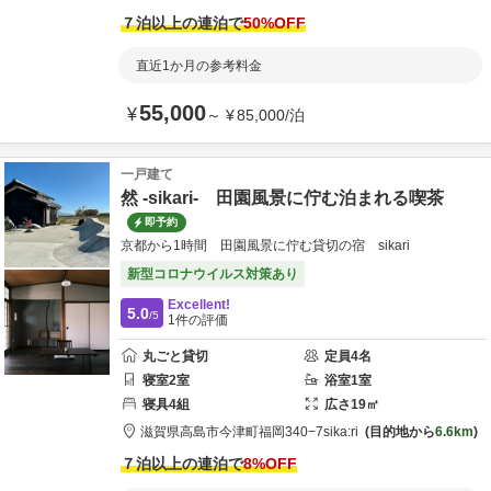
７泊以上の連泊で
50
%OFF
直近1か月の参考料金
55,000
¥
～
¥
85,000
/
泊
一戸建て
然 -sikari- 田園風景に佇む泊まれる喫茶
即予約
京都から1時間 田園風景に佇む貸切の宿 sikari
新型コロナウイルス対策あり
Excellent!
5.0
/5
1
件の評価
丸ごと貸切
定員
4
名
寝室
2
室
浴室
1
室
寝具
4
組
広さ
19
㎡
滋賀県
高島市
今津町福岡340−7
sika:ri
目的地から
6.6km
７泊以上の連泊で
8
%OFF