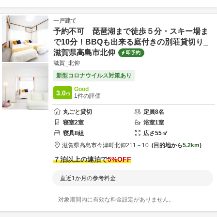
一戸建て
予約不可 琵琶湖まで徒歩５分・スキー場ま
で10分！BBQも出来る庭付きの別荘貸切り_
滋賀県高島市北仰
即予約
滋賀_北仰
新型コロナウイルス対策あり
Good
3.0
/5
1
件の評価
丸ごと貸切
定員
8
名
寝室
2
室
浴室
1
室
寝具
8
組
広さ
55
㎡
滋賀県
高島市
今津町北仰211－10
目的地から
5.2km
７泊以上の連泊で
5
%OFF
直近1か月の参考料金
対象期間内に有効な料金設定がありません。