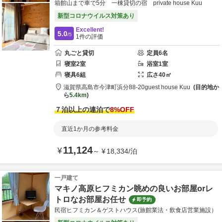
箱館山まで車で5分 一棟貸切の宿 private house Kuu
新型コロナウイルス対策あり
Excellent!
5.0
/5
1
件の評価
丸ごと貸切
定員
6
名
寝室
2
室
浴室
1
室
寝具
6
組
広さ
40
㎡
滋賀県
高島市
今津町浜分88-20
guest house Kuu
目的地か
ら
5.4km
７泊以上の連泊で
8
%OFF
直近1か月の参考料金
11,124
¥
～
¥
18,334
/
泊
一戸建て
マキノ高原ヒフミカン眺めの良いお部屋orレ
トロなお部屋お任せ
即予約
民宿ヒフミカン＆ゲストハウス(旅館業法・飲食店営業施設）