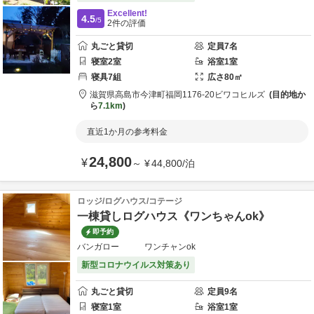
Excellent!
4.5
/5
2
件の評価
丸ごと貸切
定員
7
名
寝室
2
室
浴室
1
室
寝具
7
組
広さ
80
㎡
滋賀県
高島市
今津町福岡1176-20
ビワコヒルズ
目的地か
ら
7.1km
直近1か月の参考料金
24,800
¥
～
¥
44,800
/
泊
ロッジ/ログハウス/コテージ
一棟貸しログハウス《ワンちゃんok》
即予約
バンガロー ワンチャンok
新型コロナウイルス対策あり
丸ごと貸切
定員
9
名
寝室
1
室
浴室
1
室