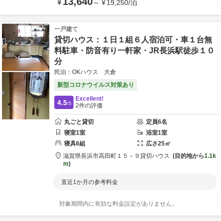
13,640
¥
～
¥
19,250
/
泊
一戸建て
貸切ハウス：１日１組６人宿泊可・車１台無
料駐車・防音有り一軒家・JR長浜駅徒歩１０
分
民泊：OKハウス 大倉
新型コロナウイルス対策あり
Excellent!
4.5
/5
2
件の評価
丸ごと貸切
定員
6
名
寝室
1
室
浴室
1
室
寝具
6
組
広さ
25
㎡
滋賀県
長浜市
高田町１５－９
貸切ハウス
目的地から
1.1k
m
直近1か月の参考料金
対象期間内に有効な料金設定がありません。