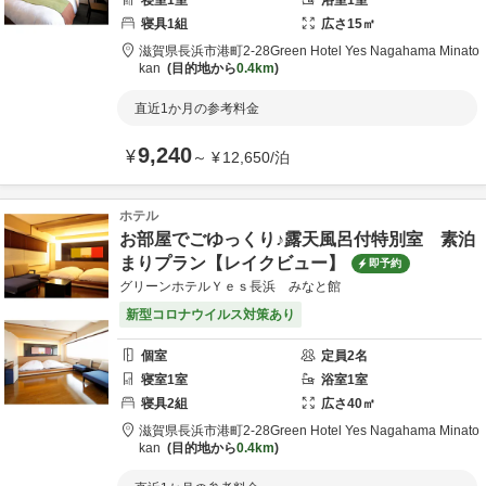
寝室
1
室
浴室
1
室
寝具
1
組
広さ
15
㎡
滋賀県
長浜市
港町2-28
Green Hotel Yes Nagahama Minato
kan
目的地から
0.4km
直近1か月の参考料金
9,240
¥
～
¥
12,650
/
泊
ホテル
お部屋でごゆっくり♪露天風呂付特別室 素泊
まりプラン【レイクビュー】
即予約
グリーンホテルＹｅｓ長浜 みなと館
新型コロナウイルス対策あり
個室
定員
2
名
寝室
1
室
浴室
1
室
寝具
2
組
広さ
40
㎡
滋賀県
長浜市
港町2-28
Green Hotel Yes Nagahama Minato
kan
目的地から
0.4km