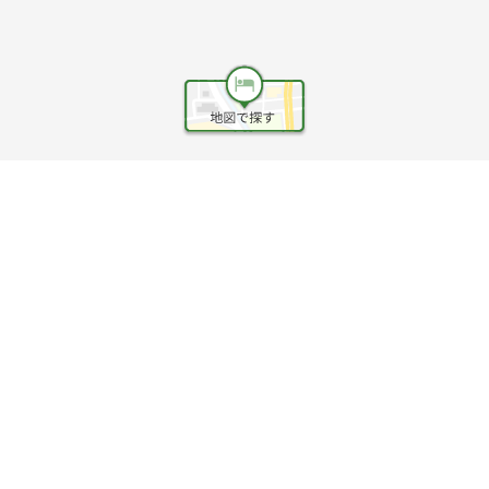
ヘルプ
利用規約
旅行業約款
旅行条件書
旅行業務取扱料金表
個人情報保護方針
会社情報
クッキーポリシー
©Rakuten Group, Inc.