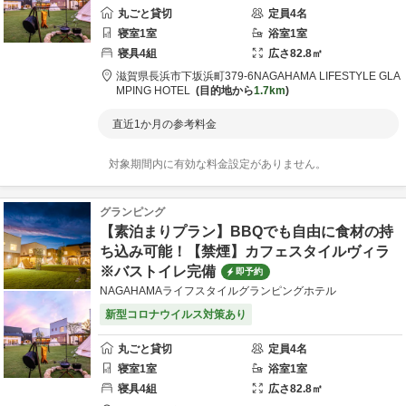
丸ごと貸切
定員
4
名
寝室
1
室
浴室
1
室
寝具
4
組
広さ
82.8
㎡
滋賀県
長浜市
下坂浜町379-6
NAGAHAMA LIFESTYLE GLA
MPING HOTEL
目的地から
1.7km
直近1か月の参考料金
対象期間内に有効な料金設定がありません。
グランピング
【素泊まりプラン】BBQでも自由に食材の持
ち込み可能！【禁煙】カフェスタイルヴィラ
※バストイレ完備
即予約
NAGAHAMAライフスタイルグランピングホテル
新型コロナウイルス対策あり
丸ごと貸切
定員
4
名
寝室
1
室
浴室
1
室
寝具
4
組
広さ
82.8
㎡