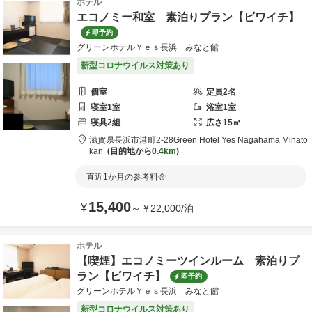
ホテル
エコノミー和室 素泊りプラン【ビワイチ】
即予約
グリーンホテルＹｅｓ長浜 みなと館
新型コロナウイルス対策あり
個室
定員
2
名
寝室
1
室
浴室
1
室
寝具
2
組
広さ
15
㎡
滋賀県
長浜市
港町2-28
Green Hotel Yes Nagahama Minato
kan
目的地から
0.4km
直近1か月の参考料金
15,400
¥
～
¥
22,000
/
泊
ホテル
【喫煙】エコノミーツインルーム 素泊りプ
ラン【ビワイチ】
即予約
グリーンホテルＹｅｓ長浜 みなと館
新型コロナウイルス対策あり