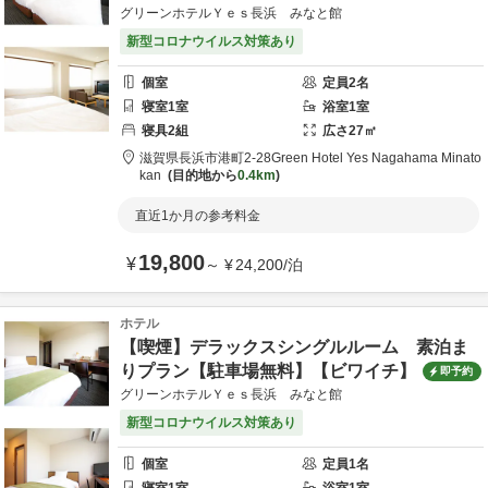
グリーンホテルＹｅｓ長浜 みなと館
新型コロナウイルス対策あり
個室
定員
2
名
寝室
1
室
浴室
1
室
寝具
2
組
広さ
27
㎡
滋賀県
長浜市
港町2-28
Green Hotel Yes Nagahama Minato
kan
目的地から
0.4km
直近1か月の参考料金
19,800
¥
～
¥
24,200
/
泊
ホテル
【喫煙】デラックスシングルルーム 素泊ま
りプラン【駐車場無料】【ビワイチ】
即予約
グリーンホテルＹｅｓ長浜 みなと館
新型コロナウイルス対策あり
個室
定員
1
名