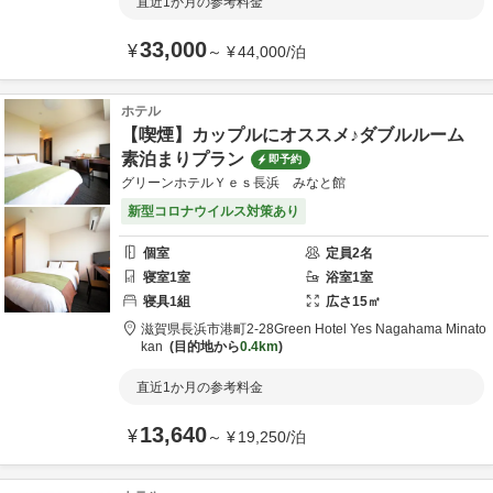
直近1か月の参考料金
33,000
¥
～
¥
44,000
/
泊
ホテル
【喫煙】カップルにオススメ♪ダブルルーム
素泊まりプラン
即予約
グリーンホテルＹｅｓ長浜 みなと館
新型コロナウイルス対策あり
個室
定員
2
名
寝室
1
室
浴室
1
室
寝具
1
組
広さ
15
㎡
滋賀県
長浜市
港町2-28
Green Hotel Yes Nagahama Minato
kan
目的地から
0.4km
直近1か月の参考料金
13,640
¥
～
¥
19,250
/
泊