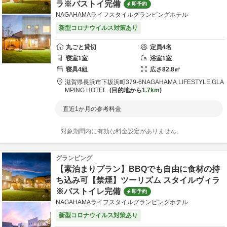
ラ※バストイ完備
即予約
NAGAHAMAライフスタイルグランピングホテル
新型コロナウイルス対策あり
丸ごと貸切
定員
4
名
寝室
1
室
浴室
1
室
寝具
4
組
広さ
82.8
㎡
滋賀県
長浜市
下坂浜町379-6
NAGAHAMA LIFESTYLE GLA
MPING HOTEL
目的地から
1.7km
直近1か月の参考料金
対象期間内に有効な料金設定がありません。
グランピング
【素泊まりプラン】BBQでも自由に食材の持
ち込み可【禁煙】ツーリズム スタイルヴィラ
※バストイレ完備
即予約
NAGAHAMAライフスタイルグランピングホテル
新型コロナウイルス対策あり