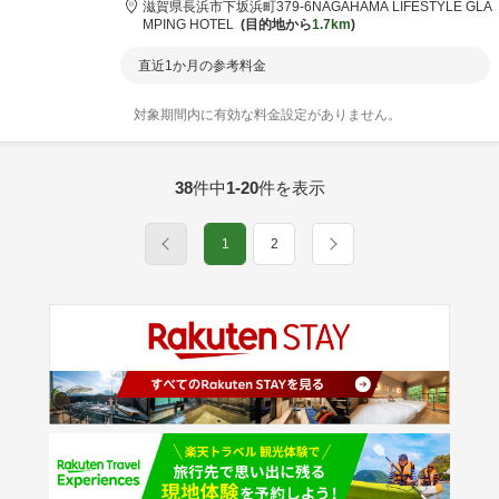
滋賀県
長浜市
下坂浜町379-6
NAGAHAMA LIFESTYLE GLA
MPING HOTEL
目的地から
1.7km
直近1か月の参考料金
対象期間内に有効な料金設定がありません。
38
件中
1-20
件を表示
1
2