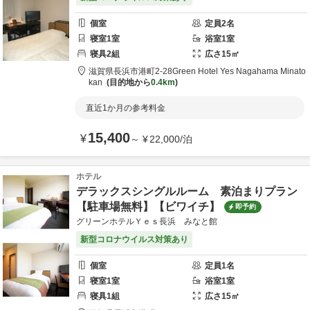
個室
定員
2
名
寝室
1
室
浴室
1
室
寝具
2
組
広さ
15
㎡
滋賀県
長浜市
港町2-28
Green Hotel Yes Nagahama Minato
kan
目的地から
0.4km
直近1か月の参考料金
15,400
¥
～
¥
22,000
/
泊
ホテル
デラックスシングルルーム 素泊まりプラン
【駐車場無料】【ビワイチ】
即予約
グリーンホテルＹｅｓ長浜 みなと館
新型コロナウイルス対策あり
個室
定員
1
名
寝室
1
室
浴室
1
室
寝具
1
組
広さ
15
㎡