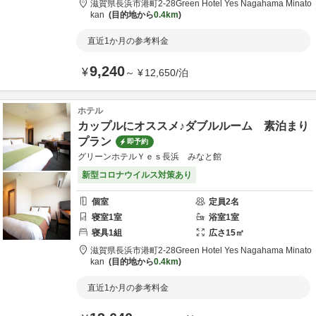
滋賀県
長浜市
港町2-28
Green Hotel Yes Nagahama Minato
kan
目的地から
0.4km
直近1か月の参考料金
9,240
¥
～
¥
12,650
/
泊
ホテル
カップルにオススメ♪ダブルルーム 素泊まり
プラン
即予約
グリーンホテルＹｅｓ長浜 みなと館
新型コロナウイルス対策あり
個室
定員
2
名
寝室
1
室
浴室
1
室
寝具
1
組
広さ
15
㎡
滋賀県
長浜市
港町2-28
Green Hotel Yes Nagahama Minato
kan
目的地から
0.4km
直近1か月の参考料金