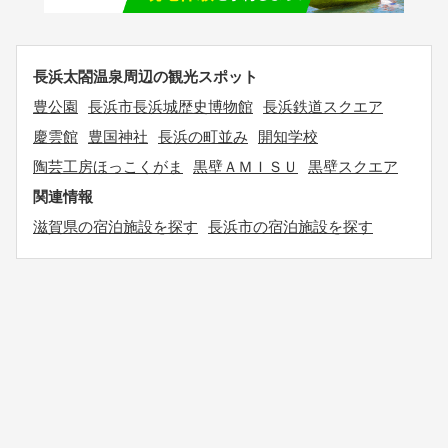
長浜太閤温泉周辺の観光スポット
豊公園
長浜市長浜城歴史博物館
長浜鉄道スクエア
慶雲館
豊国神社
長浜の町並み
開知学校
陶芸工房ほっこくがま
黒壁ＡＭＩＳＵ
黒壁スクエア
関連情報
滋賀県の宿泊施設を探す
長浜市の宿泊施設を探す