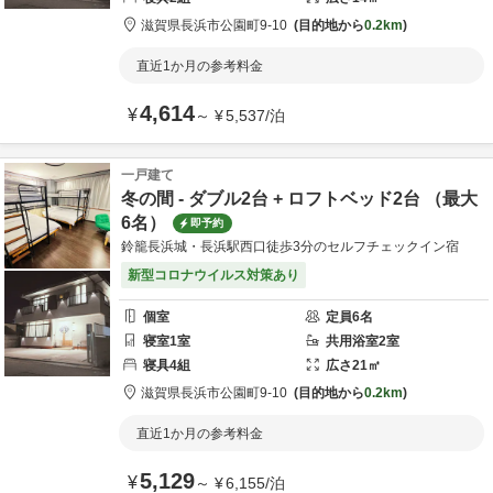
滋賀県
長浜市
公園町9-10
目的地から
0.2km
直近1か月の参考料金
4,614
¥
～
¥
5,537
/
泊
一戸建て
冬の間 - ダブル2台 + ロフトベッド2台 （最大
6名）
即予約
鈴籠長浜城・長浜駅西口徒歩3分のセルフチェックイン宿
新型コロナウイルス対策あり
個室
定員
6
名
寝室
1
室
共用
浴室
2
室
寝具
4
組
広さ
21
㎡
滋賀県
長浜市
公園町9-10
目的地から
0.2km
直近1か月の参考料金
5,129
¥
～
¥
6,155
/
泊