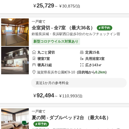
25,729
¥
～
¥
30,875
/
泊
一戸建て
全室貸切 - 全7室 （最大36名）
即予約
鈴籠長浜城・長浜駅西口徒歩3分のセルフチェックイン宿
新型コロナウイルス対策あり
丸ごと貸切
定員
15
名
寝室
7
室
共用
浴室
3
室
寝具
21
組
広さ
143
㎡
滋賀県
長浜市
公園町9-10
目的地から
0.2km
直近1か月の参考料金
92,494
¥
～
¥
110,993
/
泊
一戸建て
夏の間 - ダブルベッド2台 （最大4名）
即予約