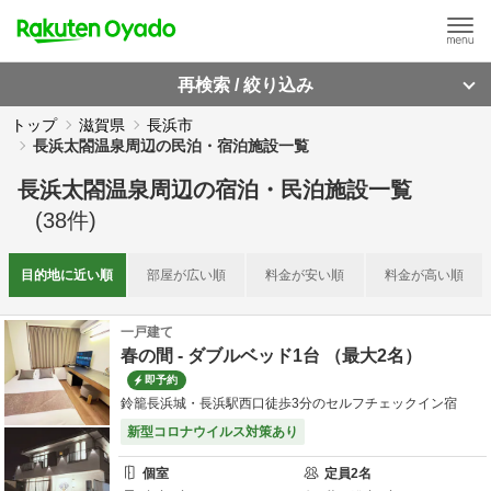
再検索 / 絞り込み
トップ
滋賀県
長浜市
長浜太閤温泉周辺の民泊・宿泊施設一覧
長浜太閤温泉周辺
の
宿泊・民泊施設一覧
(
38
件)
目的地に
近い順
部屋が
広い順
料金が
安い順
料金が
高い順
一戸建て
春の間 - ダブルベッド1台 （最大2名）
即予約
鈴籠長浜城・長浜駅西口徒歩3分のセルフチェックイン宿
新型コロナウイルス対策あり
個室
定員
2
名