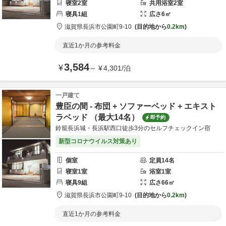
寝室
2
室
共用
浴室
2
室
寝具
1
組
広さ
6
㎡
滋賀県
長浜市
公園町9-10
目的地から
0.2km
直近1か月の参考料金
3,584
¥
～
¥
4,301
/
泊
一戸建て
豊臣の間 - 布団 + ソファーベッド + エキスト
ラベッド （最大14名）
即予約
鈴籠長浜城・長浜駅西口徒歩3分のセルフチェックイン宿
新型コロナウイルス対策あり
個室
定員
14
名
寝室
1
室
浴室
1
室
寝具
9
組
広さ
66
㎡
滋賀県
長浜市
公園町9-10
目的地から
0.2km
直近1か月の参考料金