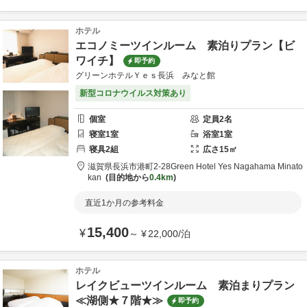
ホテル
エコノミーツインルーム 素泊りプラン【ビ
ワイチ】
即予約
グリーンホテルＹｅｓ長浜 みなと館
新型コロナウイルス対策あり
個室
定員
2
名
寝室
1
室
浴室
1
室
寝具
2
組
広さ
15
㎡
滋賀県
長浜市
港町2-28
Green Hotel Yes Nagahama Minato
kan
目的地から
0.4km
直近1か月の参考料金
15,400
¥
～
¥
22,000
/
泊
ホテル
レイクビューツインルーム 素泊まりプラン
≪湖側★７階★≫
即予約