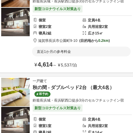
鈴籠長浜城・長浜駅西口徒歩3分のセルフチェックイン宿
新型コロナウイルス対策あり
個室
定員
4
名
寝室
2
室
共用
浴室
2
室
寝具
2
組
広さ
15
㎡
滋賀県
長浜市
公園町9-10
目的地から
0.2km
直近1か月の参考料金
4,614
¥
～
¥
5,537
/
泊
一戸建て
秋の間 - ダブルベッド2台 （最大4名）
即予約
鈴籠長浜城・長浜駅西口徒歩3分のセルフチェックイン宿
新型コロナウイルス対策あり
個室
定員
4
名
寝室
1
室
共用
浴室
2
室
寝具
2
組
広さ
14
㎡