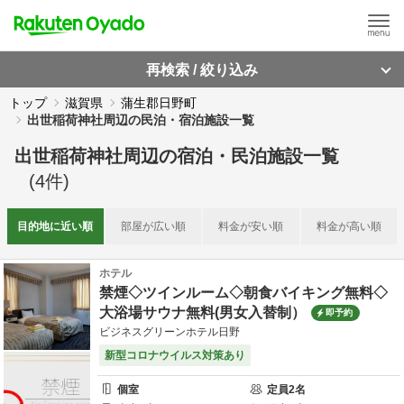
再検索 / 絞り込み
トップ
滋賀県
蒲生郡日野町
出世稲荷神社周辺の民泊・宿泊施設一覧
出世稲荷神社周辺
の
宿泊・民泊施設一覧
(
4
件)
目的地に
近い順
部屋が
広い順
料金が
安い順
料金が
高い順
ホテル
禁煙◇ツインルーム◇朝食バイキング無料◇
大浴場サウナ無料(男女入替制）
即予約
ビジネスグリーンホテル日野
新型コロナウイルス対策あり
個室
定員
2
名