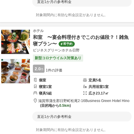
直近1か月の参考料金
対象期間内に有効な料金設定がありません。
ホテル
和室 〜宴会料理付きでこのお値段？！雑魚
寝プラン〜
即予約
ビジネスグリーンホテル日野
新型コロナウイルス対策あり
2.0
/5
1
件の評価
個室
定員
5
名
寝室
1
室
共用
浴室
1
室
寝具
5
組
広さ
23.17
㎡
滋賀県
蒲生郡
日野町松尾2-16
Business Green Hotel Hino
目的地から
0.5km
直近1か月の参考料金
対象期間内に有効な料金設定がありません。