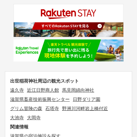
出世稲荷神社周辺の観光スポット
遠久寺
近江日野商人館
馬見岡綿向神社
滋賀県畜産技術振興センター
日野ダリア園
グリム冒険の森
石塔寺
野洲川河畔岩上橋付近
大池寺
大岡寺
関連情報
滋賀県の宿泊施設を探す