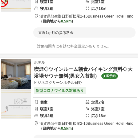
寝室
1
室
浴室
1
室
寝具
2
組
広さ
18
㎡
滋賀県
蒲生郡
日野町松尾2-16
Business Green Hotel Hino
目的地から
0.5km
直近1か月の参考料金
対象期間内に有効な料金設定がありません。
ホテル
喫煙◇ツインルーム朝食バイキング無料◇大
浴場サウナ無料(男女入替制）
即予約
ビジネスグリーンホテル日野
新型コロナウイルス対策あり
個室
定員
2
名
寝室
1
室
浴室
1
室
寝具
2
組
広さ
18
㎡
滋賀県
蒲生郡
日野町松尾2-16
Business Green Hotel Hino
目的地から
0.5km