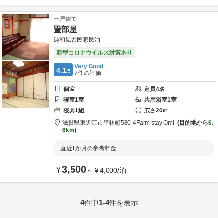
一戸建て
畳部屋
純和風古民家民泊
新型コロナウイルス対策あり
Very Good
4.1
/5
7
件の評価
個室
定員
4
名
寝室
1
室
共用
浴室
1
室
寝具
1
組
広さ
20
㎡
滋賀県
東近江市
平林町580‐4
Farm stay Omi
目的地から
6.
6km
直近1か月の参考料金
3,500
¥
～
¥
4,000
/
泊
4
件中
1-4
件を表示