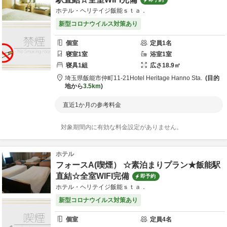
ホテル・ヘリテイジ飯能ｓｔａ．
新型コロナウイルス対策あり
個室
定員
1
名
寝室
1
室
浴室
1
室
寝具
1
組
広さ
18.9
㎡
埼玉県
飯能市
仲町11-21
Hotel Heritage Hanno Sta.
目的
地から
3.5km
直近1か月の参考料金
対象期間内に有効な料金設定がありません。
ホテル
フォースA(喫煙） ☆素泊まりプラン★飯能駅
直結☆全室WIFI完備
即予約
ホテル・ヘリテイジ飯能ｓｔａ．
新型コロナウイルス対策あり
個室
定員
4
名