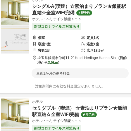
ホテル
シングルA(喫煙）☆素泊まりプラン★飯能駅
直結☆全室WIFI完備
即予約
ホテル・ヘリテイジ飯能ｓｔａ．
新型コロナウイルス対策あり
個室
定員
1
名
寝室
1
室
浴室
1
室
寝具
1
組
広さ
18.9
㎡
埼玉県
飯能市
仲町11-21
Hotel Heritage Hanno Sta.
目的
地から
3.5km
直近1か月の参考料金
対象期間内に有効な料金設定がありません。
ホテル
セミダブル（喫煙） ☆素泊まりプラン★飯能
駅直結☆全室WIFI完備
即予約
ホテル・ヘリテイジ飯能ｓｔａ．
新型コロナウイルス対策あり