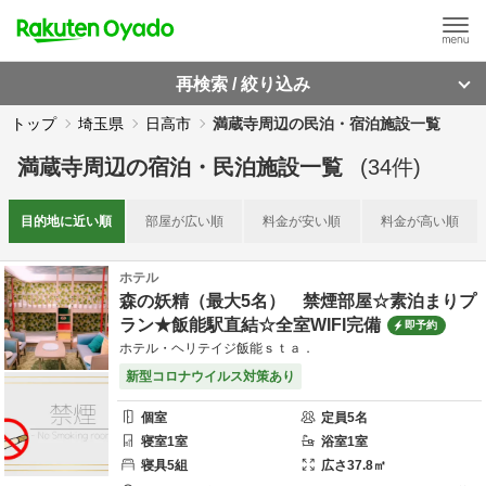
再検索 / 絞り込み
トップ
埼玉県
日高市
満蔵寺周辺の民泊・宿泊施設一覧
満蔵寺周辺
の
宿泊・民泊施設一覧
(
34
件)
目的地に
近い順
部屋が
広い順
料金が
安い順
料金が
高い順
ホテル
森の妖精（最大5名） 禁煙部屋☆素泊まりプ
ラン★飯能駅直結☆全室WIFI完備
即予約
ホテル・ヘリテイジ飯能ｓｔａ．
新型コロナウイルス対策あり
個室
定員
5
名
寝室
1
室
浴室
1
室
寝具
5
組
広さ
37.8
㎡