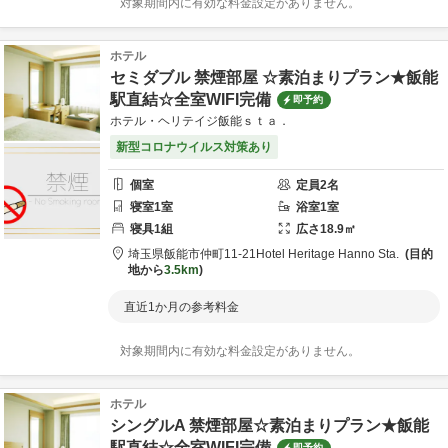
対象期間内に有効な料金設定がありません。
ホテル
セミダブル 禁煙部屋 ☆素泊まりプラン★飯能
駅直結☆全室WIFI完備
即予約
ホテル・ヘリテイジ飯能ｓｔａ．
新型コロナウイルス対策あり
個室
定員
2
名
寝室
1
室
浴室
1
室
寝具
1
組
広さ
18.9
㎡
埼玉県
飯能市
仲町11-21
Hotel Heritage Hanno Sta.
目的
地から
3.5km
直近1か月の参考料金
対象期間内に有効な料金設定がありません。
ホテル
シングルA 禁煙部屋☆素泊まりプラン★飯能
駅直結☆全室WIFI完備
即予約