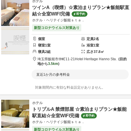
ホテル
ツインA（喫煙）☆素泊まりプラン★飯能駅直
結☆全室WIFI完備
即予約
ホテル・ヘリテイジ飯能ｓｔａ．
新型コロナウイルス対策あり
個室
定員
2
名
寝室
1
室
浴室
1
室
寝具
2
組
広さ
37.8
㎡
埼玉県
飯能市
仲町11-21
Hotel Heritage Hanno Sta.
目的
地から
3.5km
直近1か月の参考料金
対象期間内に有効な料金設定がありません。
ホテル
トリプルA 禁煙部屋 ☆素泊まりプラン★飯能
駅直結☆全室WIFI完備
即予約
ホテル・ヘリテイジ飯能ｓｔａ．
新型コロナウイルス対策あり