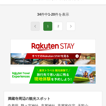
34
件中
1-20
件を表示
1
2
満蔵寺周辺の観光スポット
巾着田
野々宮神社
高麗神社
高麗家住宅
天覧山