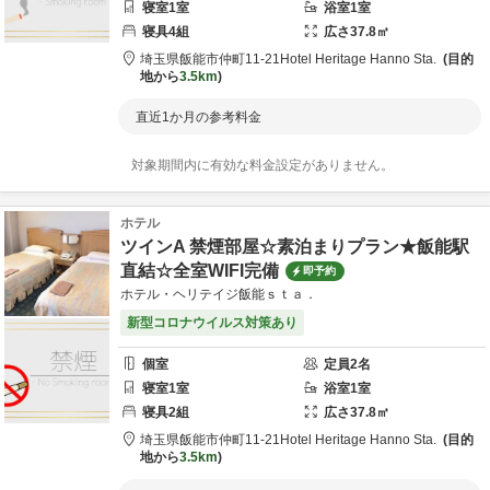
寝室
1
室
浴室
1
室
寝具
4
組
広さ
37.8
㎡
埼玉県
飯能市
仲町11-21
Hotel Heritage Hanno Sta.
目的
地から
3.5km
直近1か月の参考料金
対象期間内に有効な料金設定がありません。
ホテル
ツインA 禁煙部屋☆素泊まりプラン★飯能駅
直結☆全室WIFI完備
即予約
ホテル・ヘリテイジ飯能ｓｔａ．
新型コロナウイルス対策あり
個室
定員
2
名
寝室
1
室
浴室
1
室
寝具
2
組
広さ
37.8
㎡
埼玉県
飯能市
仲町11-21
Hotel Heritage Hanno Sta.
目的
地から
3.5km