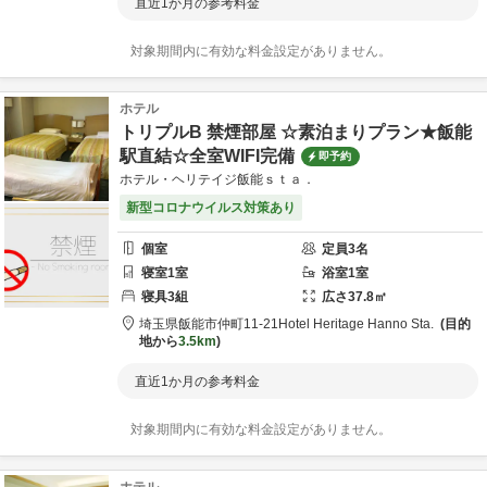
直近1か月の参考料金
対象期間内に有効な料金設定がありません。
ホテル
トリプルB 禁煙部屋 ☆素泊まりプラン★飯能
駅直結☆全室WIFI完備
即予約
ホテル・ヘリテイジ飯能ｓｔａ．
新型コロナウイルス対策あり
個室
定員
3
名
寝室
1
室
浴室
1
室
寝具
3
組
広さ
37.8
㎡
埼玉県
飯能市
仲町11-21
Hotel Heritage Hanno Sta.
目的
地から
3.5km
直近1か月の参考料金
対象期間内に有効な料金設定がありません。