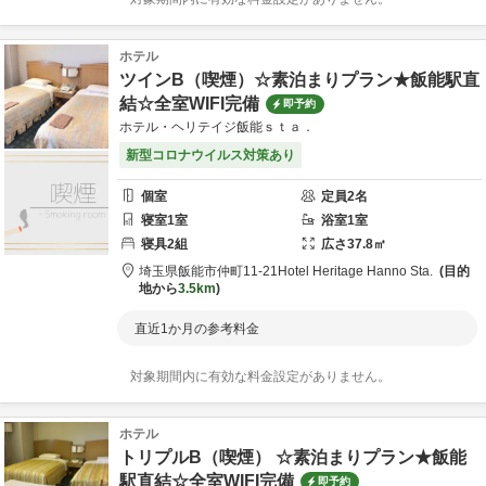
ホテル
ツインB（喫煙）☆素泊まりプラン★飯能駅直
結☆全室WIFI完備
即予約
ホテル・ヘリテイジ飯能ｓｔａ．
新型コロナウイルス対策あり
個室
定員
2
名
寝室
1
室
浴室
1
室
寝具
2
組
広さ
37.8
㎡
埼玉県
飯能市
仲町11-21
Hotel Heritage Hanno Sta.
目的
地から
3.5km
直近1か月の参考料金
対象期間内に有効な料金設定がありません。
ホテル
トリプルB（喫煙） ☆素泊まりプラン★飯能
駅直結☆全室WIFI完備
即予約