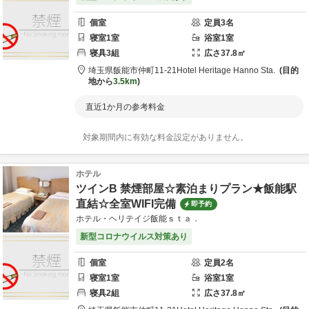
個室
定員
3
名
寝室
1
室
浴室
1
室
寝具
3
組
広さ
37.8
㎡
埼玉県
飯能市
仲町11-21
Hotel Heritage Hanno Sta.
目的
地から
3.5km
直近1か月の参考料金
対象期間内に有効な料金設定がありません。
ホテル
ツインB 禁煙部屋☆素泊まりプラン★飯能駅
直結☆全室WIFI完備
即予約
ホテル・ヘリテイジ飯能ｓｔａ．
新型コロナウイルス対策あり
個室
定員
2
名
寝室
1
室
浴室
1
室
寝具
2
組
広さ
37.8
㎡