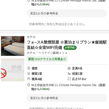
埼玉県
飯能市
仲町11-21
Hotel Heritage Hanno Sta.
目的
地から
3.5km
直近1か月の参考料金
対象期間内に有効な料金設定がありません。
ホテル
フォ−スA禁煙部屋 ☆素泊まりプラン★飯能駅
直結☆全室WIFI完備
即予約
ホテル・ヘリテイジ飯能ｓｔａ．
新型コロナウイルス対策あり
個室
定員
4
名
寝室
1
室
浴室
1
室
寝具
4
組
広さ
37.8
㎡
埼玉県
飯能市
仲町11-21
Hotel Heritage Hanno Sta.
目的
地から
3.5km
直近1か月の参考料金
対象期間内に有効な料金設定がありません。