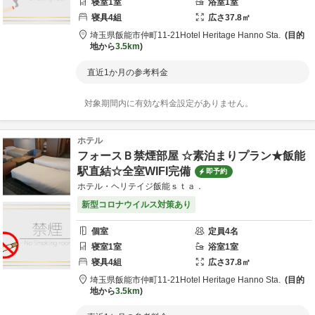
寝室
1
室
浴室
1
室
寝具
4
組
広さ
37.8
㎡
埼玉県
飯能市
仲町11-21
Hotel Heritage Hanno Sta.
目的
地から
3.5km
直近1か月の参考料金
対象期間内に有効な料金設定がありません。
ホテル
フォースＢ禁煙部屋 ☆素泊まりプラン★飯能
駅直結☆全室WIFI完備
即予約
ホテル・ヘリテイジ飯能ｓｔａ．
新型コロナウイルス対策あり
個室
定員
4
名
寝室
1
室
浴室
1
室
寝具
4
組
広さ
37.8
㎡
埼玉県
飯能市
仲町11-21
Hotel Heritage Hanno Sta.
目的
地から
3.5km