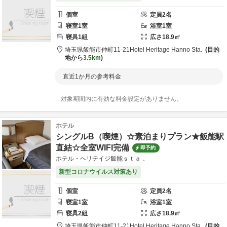
個室
定員
2
名
寝室
1
室
浴室
1
室
寝具
1
組
広さ
18.9
㎡
埼玉県
飯能市
仲町11-21
Hotel Heritage Hanno Sta.
目的
地から
3.5km
直近1か月の参考料金
対象期間内に有効な料金設定がありません。
ホテル
シングルB（喫煙）☆素泊まりプラン★飯能駅
直結☆全室WIFI完備
即予約
ホテル・ヘリテイジ飯能ｓｔａ．
新型コロナウイルス対策あり
個室
定員
2
名
寝室
1
室
浴室
1
室
寝具
2
組
広さ
18.9
㎡
埼玉県
飯能市
仲町11-21
Hotel Heritage Hanno Sta.
目的