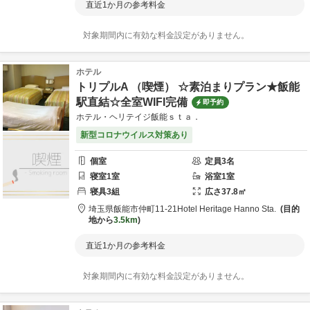
直近1か月の参考料金
対象期間内に有効な料金設定がありません。
ホテル
トリプルA （喫煙） ☆素泊まりプラン★飯能
駅直結☆全室WIFI完備
即予約
ホテル・ヘリテイジ飯能ｓｔａ．
新型コロナウイルス対策あり
個室
定員
3
名
寝室
1
室
浴室
1
室
寝具
3
組
広さ
37.8
㎡
埼玉県
飯能市
仲町11-21
Hotel Heritage Hanno Sta.
目的
地から
3.5km
直近1か月の参考料金
対象期間内に有効な料金設定がありません。