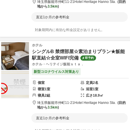
埼玉県
飯能市
仲町11-21
Hotel Heritage Hanno Sta.
目的
地から
3.5km
直近1か月の参考料金
対象期間内に有効な料金設定がありません。
ホテル
シングルB 禁煙部屋☆素泊まりプラン★飯能
駅直結☆全室WIFI完備
即予約
ホテル・ヘリテイジ飯能ｓｔａ．
新型コロナウイルス対策あり
個室
定員
2
名
寝室
1
室
浴室
1
室
寝具
2
組
広さ
18.9
㎡
埼玉県
飯能市
仲町11-21
Hotel Heritage Hanno Sta.
目的
地から
3.5km
直近1か月の参考料金