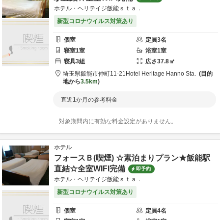
ホテル・ヘリテイジ飯能ｓｔａ．
新型コロナウイルス対策あり
個室
定員
3
名
寝室
1
室
浴室
1
室
寝具
3
組
広さ
37.8
㎡
埼玉県
飯能市
仲町11-21
Hotel Heritage Hanno Sta.
目的
地から
3.5km
直近1か月の参考料金
対象期間内に有効な料金設定がありません。
ホテル
フォースＢ(喫煙) ☆素泊まりプラン★飯能駅
直結☆全室WIFI完備
即予約
ホテル・ヘリテイジ飯能ｓｔａ．
新型コロナウイルス対策あり
個室
定員
4
名