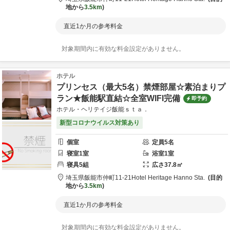
地から
3.5km
直近1か月の参考料金
対象期間内に有効な料金設定がありません。
ホテル
プリンセス（最大5名）禁煙部屋☆素泊まりプ
ラン★飯能駅直結☆全室WIFI完備
即予約
ホテル・ヘリテイジ飯能ｓｔａ．
新型コロナウイルス対策あり
個室
定員
5
名
寝室
1
室
浴室
1
室
寝具
5
組
広さ
37.8
㎡
埼玉県
飯能市
仲町11-21
Hotel Heritage Hanno Sta.
目的
地から
3.5km
直近1か月の参考料金
対象期間内に有効な料金設定がありません。