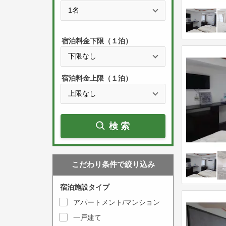
e
t
s
h
s
e
宿泊料金下限（１泊）
t
d
h
o
e
w
宿泊料金上限（１泊）
d
n
o
a
w
r
検索
n
r
a
o
r
w
こだわり条件で絞り込み
r
k
o
e
宿泊施設タイプ
w
y
アパートメント/マンション
k
t
一戸建て
e
o