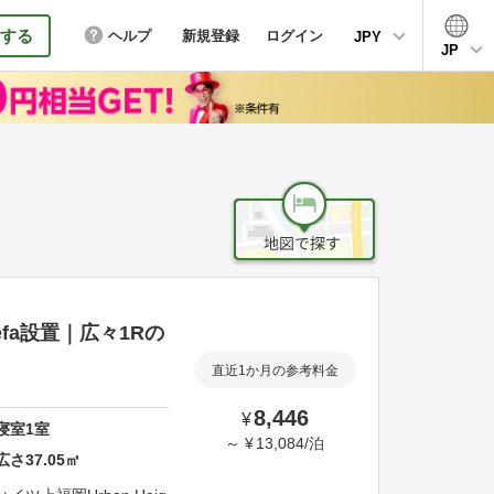
する
ヘルプ
新規登録
ログイン
JPY
JP
fa設置｜広々1Rの
直近1か月の参考料金
8,446
¥
寝室
1
室
～
¥
13,084
/
泊
広さ
37.05
㎡