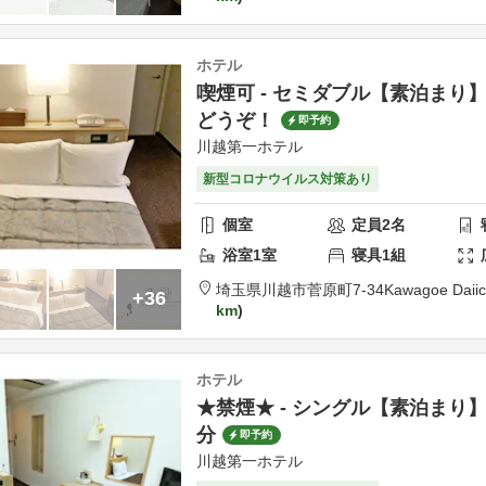
ホテル
喫煙可 - セミダブル【素泊まり
どうぞ！
即予約
川越第一ホテル
新型コロナウイルス対策あり
個室
定員
2
名
浴室
1
室
寝具
1
組
埼玉県
川越市
菅原町7-34
Kawagoe Daiic
+36
km
ホテル
★禁煙★ - シングル【素泊まり
分
即予約
川越第一ホテル