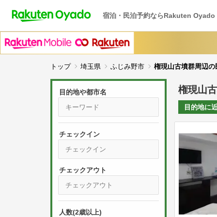
宿泊・民泊予約ならRakuten Oyado
トップ
埼玉県
ふじみ野市
権現山古墳群周辺の
権現山古
目的地や都市名
目的地に
チェックイン
P
r
e
P
s
人数(2歳以上)
r
s