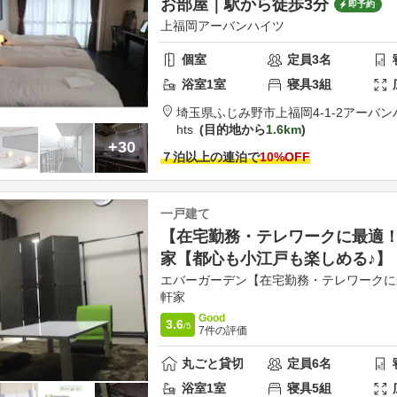
お部屋｜駅から徒歩3分
即予約
上福岡アーバンハイツ
個室
定員
3
名
浴室
1
室
寝具
3
組
埼玉県
ふじみ野市
上福岡4-1-2アーバ
hts
目的地から
1.6km
+30
７泊以上の連泊で
10
%OFF
一戸建て
【在宅勤務・テレワークに最適！
家【都心も小江戸も楽しめる♪】
エバーガーデン【在宅勤務・テレワーク
軒家
Good
3.6
/5
7
件の評価
丸ごと貸切
定員
6
名
浴室
1
室
寝具
5
組