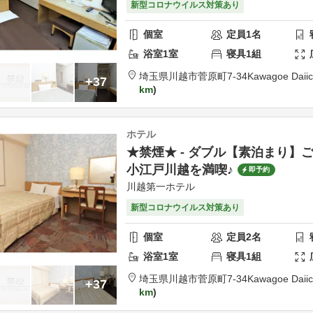
新型コロナウイルス対策あり
個室
定員
1
名
浴室
1
室
寝具
1
組
埼玉県
川越市
菅原町7-34
Kawagoe Daiic
+37
km
ホテル
★禁煙★ - ダブル【素泊まり】
小江戸川越を満喫♪
即予約
川越第一ホテル
新型コロナウイルス対策あり
個室
定員
2
名
浴室
1
室
寝具
1
組
埼玉県
川越市
菅原町7-34
Kawagoe Daiic
+37
km