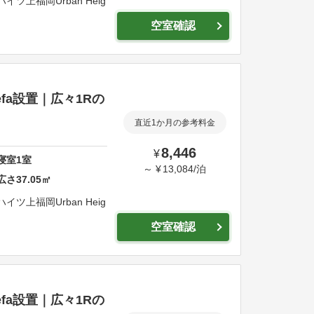
ンハイツ上福岡
Urban Heig
空室確認
fa設置｜広々1Rの
直近1か月の参考料金
8,446
¥
寝室
1
室
～
¥
13,084
/
泊
広さ
37.05
㎡
ンハイツ上福岡
Urban Heig
空室確認
fa設置｜広々1Rの