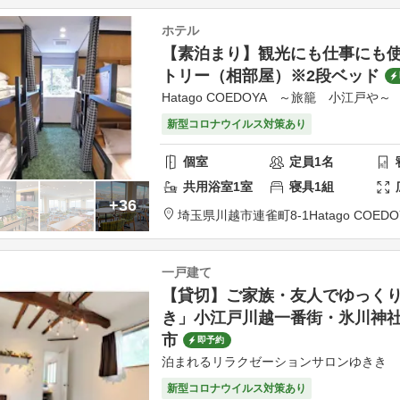
ホテル
【素泊まり】観光にも仕事にも
トリー（相部屋）※2段ベッド
Hatago COEDOYA ～旅籠 小江戸や～
新型コロナウイルス対策あり
個室
定員
1
名
共用
浴室
1
室
寝具
1
組
+36
埼玉県
川越市
連雀町8-1
Hatago COEDO
一戸建て
【貸切】ご家族・友人でゆっく
き」小江戸川越一番街・氷川神
市
即予約
泊まれるリラクゼーションサロンゆきき
新型コロナウイルス対策あり