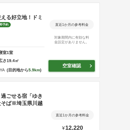
使える好立地！ドミ
直近1か月の参考料金
即予約
対象期間内に有効な料
金設定がありません。
寝室
1
室
広さ
19.4
㎡
空室確認
YA
目的地から
5.9km
り過ごせる宿「ゆき
社そば※埼玉県川越
直近1か月の参考料金
12,220
¥