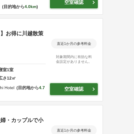
空室確認
目的地から
4.0km
り】お得に川越散策
直近1か月の参考料金
対象期間内に有効な料
金設定がありません。
寝室
1
室
広さ
12
㎡
hi Hotel
目的地から
4.7
空室確認
夫婦・カップルで小
直近1か月の参考料金