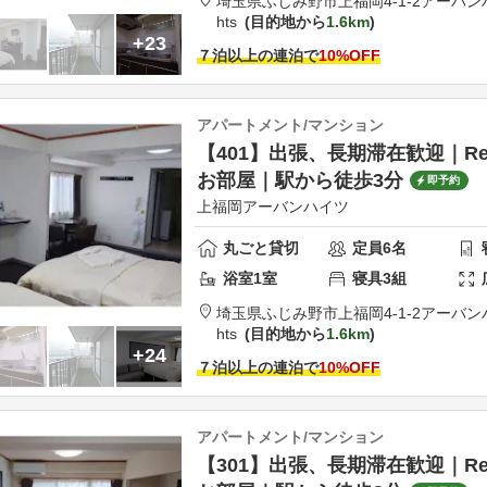
埼玉県
ふじみ野市
上福岡4-1-2アーバ
hts
目的地から
1.6km
+23
７泊以上の連泊で
10
%OFF
アパートメント/マンション
【401】出張、長期滞在歓迎｜Re
お部屋｜駅から徒歩3分
即予約
上福岡アーバンハイツ
丸ごと貸切
定員
6
名
浴室
1
室
寝具
3
組
埼玉県
ふじみ野市
上福岡4-1-2アーバ
hts
目的地から
1.6km
+24
７泊以上の連泊で
10
%OFF
アパートメント/マンション
【301】出張、長期滞在歓迎｜Re