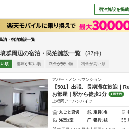
宿泊施設を掲載
民泊・宿泊施設一覧
墳群周辺
の
宿泊・民泊施設一覧
(
37
件)
近い順
部屋が
広い順
料金が
安い順
料金が
高い順
アパートメント/マンション
【501】出張、長期滞在歓迎｜Re
お部屋｜駅から徒歩3分
即予約
上福岡アーバンハイツ
丸ごと貸切
定員
6
名
浴室
1
室
寝具
3
組