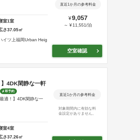
直近1か月の参考料金
9,057
¥
寝室
1
室
～
¥
11,551
/
泊
広さ
37.05
㎡
ンハイツ上福岡
Urban Heig
空室確認
】4DK閑静な一軒
即予約
直近1か月の参考料金
に最適！】4DK閑静な一
対象期間内に有効な料
金設定がありません。
寝室
4
室
広さ
37.26
㎡