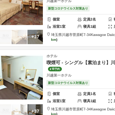
川越第一ホテル
新型コロナウイルス対策あり
個室
定員
2
名
浴室
1
室
寝具
1
組
埼玉県
川越市
菅原町7-34
Kawagoe Daiic
+37
km
ホテル
喫煙可 - シングル【素泊まり】
即予約
川越第一ホテル
新型コロナウイルス対策あり
個室
定員
1
名
浴室
1
室
寝具
1
組
埼玉県
川越市
菅原町7-34
Kawagoe Daiic
+37
km