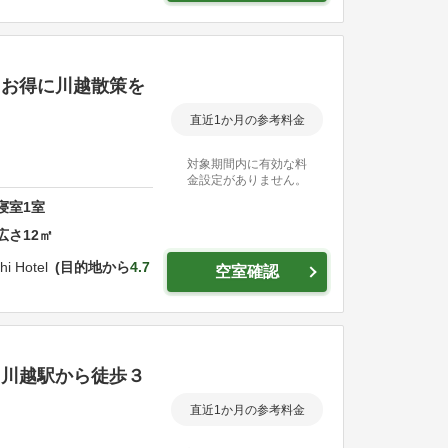
】お得に川越散策を
直近1か月の参考料金
対象期間内に有効な料
金設定がありません。
寝室
1
室
広さ
12
㎡
hi Hotel
目的地から
4.7
空室確認
】川越駅から徒歩３
直近1か月の参考料金