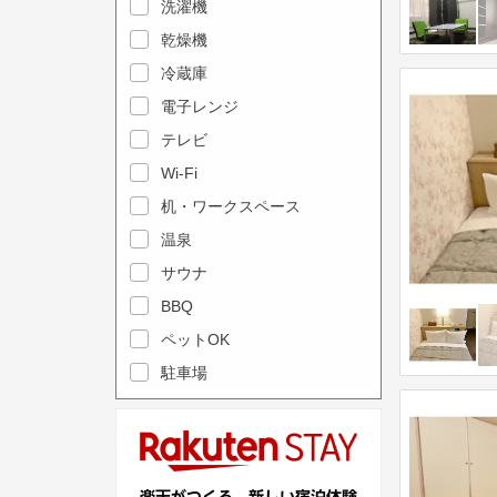
e
洗濯機
l
c
e
乾燥機
a
n
冷蔵庫
l
d
電子レンジ
e
a
テレビ
n
r
Wi-Fi
d
a
机・ワークスペース
a
n
r
温泉
d
a
s
サウナ
n
e
BBQ
d
l
ペットOK
s
e
駐車場
e
c
l
t
e
a
c
d
t