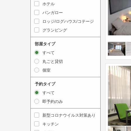
y
ホテル
i
t
n
バンガロー
o
t
ロッジ/ログハウス/コテージ
i
e
グランピング
n
r
t
a
部屋タイプ
e
c
すべて
r
t
丸ごと貸切
a
w
個室
c
i
t
t
予約タイプ
w
h
すべて
i
t
即予約のみ
t
h
h
e
新型コロナウイルス対策あり
t
c
キッチン
h
a