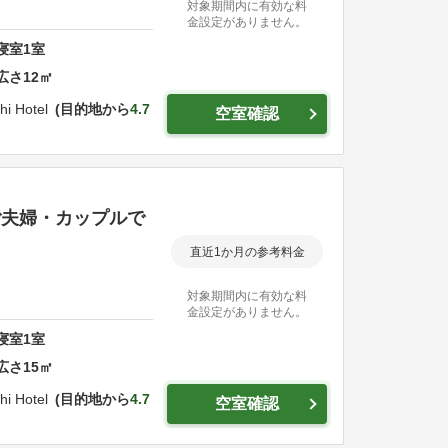
対象期間内に有効な料
金設定がありません。
寝室
1
室
広さ
12
㎡
hi Hotel
目的地から
4.7
空室確認
ご夫婦・カップルで
直近1か月の参考料金
対象期間内に有効な料
金設定がありません。
寝室
1
室
広さ
15
㎡
hi Hotel
目的地から
4.7
空室確認