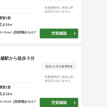
対象期間内に有効な料
金設定がありません。
寝室
1
室
広さ
15
㎡
hi Hotel
目的地から
4.7
空室確認
川越駅から徒歩３分
直近1か月の参考料金
対象期間内に有効な料
金設定がありません。
寝室
1
室
広さ
12
㎡
hi Hotel
目的地から
4.7
空室確認