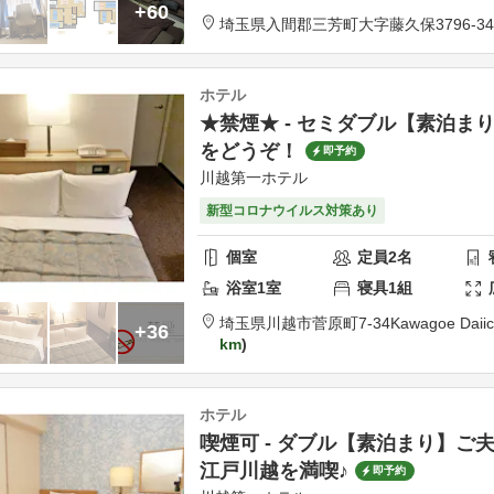
+60
埼玉県
入間郡
三芳町大字藤久保3796-34
ホテル
★禁煙★ - セミダブル【素泊ま
をどうぞ！
即予約
川越第一ホテル
新型コロナウイルス対策あり
個室
定員
2
名
浴室
1
室
寝具
1
組
埼玉県
川越市
菅原町7-34
Kawagoe Daiic
+36
km
ホテル
喫煙可 - ダブル【素泊まり】ご
江戸川越を満喫♪
即予約