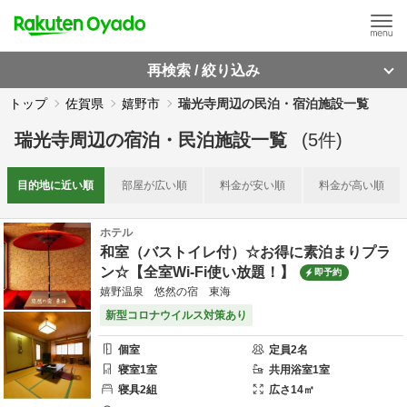
再検索 / 絞り込み
トップ
佐賀県
嬉野市
瑞光寺周辺の民泊・宿泊施設一覧
瑞光寺周辺
の
宿泊・民泊施設一覧
(
5
件)
目的地に
近い順
部屋が
広い順
料金が
安い順
料金が
高い順
ホテル
和室（バストイレ付）☆お得に素泊まりプラ
ン☆【全室Wi-Fi使い放題！】
即予約
嬉野温泉 悠然の宿 東海
新型コロナウイルス対策あり
個室
定員
2
名
寝室
1
室
共用
浴室
1
室
寝具
2
組
広さ
14
㎡