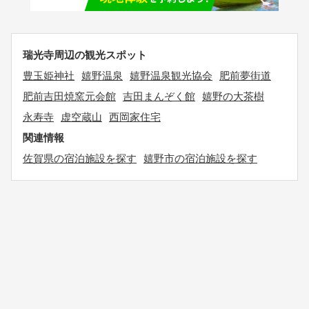
瑞光寺周辺の観光スポット
豊玉姫神社
嬉野温泉
嬉野温泉観光協会
肥前夢街道
肥前吉田焼窯元会館
吉田まんぞく館
嬉野の大茶樹
永寿寺
虚空蔵山
西岡家住宅
関連情報
佐賀県の宿泊施設を探す
嬉野市の宿泊施設を探す