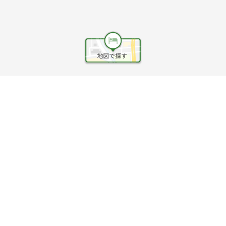
ヘルプ
利用規約
旅行業約款
旅行条件書
旅行業務取扱料金表
個人情報保護方針
会社情報
クッキーポリシー
©Rakuten Group, Inc.