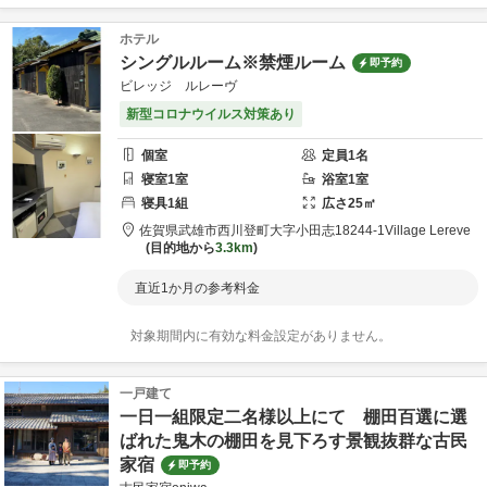
ホテル
シングルルーム※禁煙ルーム
即予約
ビレッジ ルレーヴ
新型コロナウイルス対策あり
個室
定員
1
名
寝室
1
室
浴室
1
室
寝具
1
組
広さ
25
㎡
佐賀県
武雄市
西川登町大字小田志18244-1
Village Lereve
目的地から
3.3km
直近1か月の参考料金
対象期間内に有効な料金設定がありません。
一戸建て
一日一組限定二名様以上にて 棚田百選に選
ばれた鬼木の棚田を見下ろす景観抜群な古民
家宿
即予約