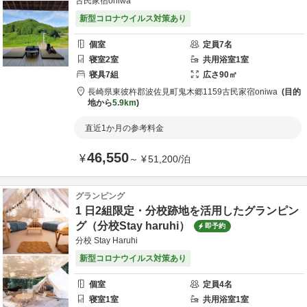
古民家宿oniwa
新型コロナウイルス対策あり
個室
定員
7
名
寝室
2
室
共用
浴室
1
室
寝具
7
組
広さ
90
㎡
長崎県
東彼杵郡
波佐見町鬼木郷1159
古民家宿oniwa
目的
地から
5.9km
直近1か月の参考料金
46,550
¥
～
¥
51,200
/
泊
グランピング
1 日2組限定・分校跡地を活用したグランピン
グ（分校Stay haruhi）
即予約
分校 Stay Haruhi
新型コロナウイルス対策あり
個室
定員
4
名
寝室
1
室
共用
浴室
1
室