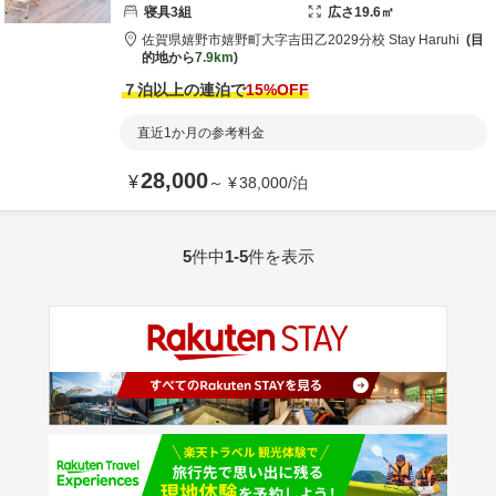
寝具
3
組
広さ
19.6
㎡
佐賀県
嬉野市
嬉野町大字吉田乙2029
分校 Stay Haruhi
目
的地から
7.9km
７泊以上の連泊で
15
%OFF
直近1か月の参考料金
28,000
¥
～
¥
38,000
/
泊
5
件中
1-5
件を表示