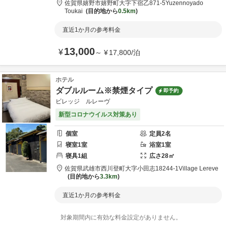
佐賀県
嬉野市
嬉野町大字下宿乙871-5
Yuzennoyado
Toukai
目的地から
0.5km
直近1か月の参考料金
13,000
¥
～
¥
17,800
/
泊
ホテル
ダブルルーム※禁煙タイプ
即予約
ビレッジ ルレーヴ
新型コロナウイルス対策あり
個室
定員
2
名
寝室
1
室
浴室
1
室
寝具
1
組
広さ
28
㎡
佐賀県
武雄市
西川登町大字小田志18244-1
Village Lereve
目的地から
3.3km
直近1か月の参考料金
対象期間内に有効な料金設定がありません。