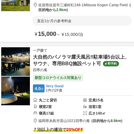
佐賀県
佐賀市
三瀬村杠248-1
Mitsuse Kogen Camp Field
目的地から
2.9km
直近1か月の参考料金
15,000
¥
～
¥
15,000
/
泊
一戸建て
大自然のパノラマ露天風呂‼駐車場5台以上、
サウナ、専用BBQ施設ペット可
即予約
四季の庵
新型コロナウイルス対策あり
Very Good
4.0
/5
1
件の評価
丸ごと貸切
定員
15
名
寝室
2
室
浴室
1
室
寝具
17
組
広さ
140
㎡
福岡県
糸島市
雷山1021
四季の庵
目的地から
8.9km
７泊以上の連泊で
20
%OFF