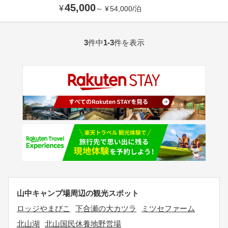
45,000
¥
～
¥
54,000
/
泊
3
件中
1-3
件を表示
山中キャンプ場周辺の観光スポット
ロッジやまびこ
下合瀬の大カツラ
ミツセファーム
北山湖
北山国民休養地野営場