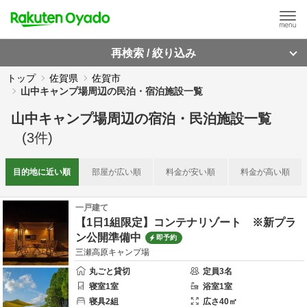
再検索 / 絞り込み
トップ
佐賀県
佐賀市
山中キャンプ場周辺の民泊・宿泊施設一覧
山中キャンプ場周辺
の
宿泊・民泊施設一覧
(
3
件)
目的地に
近い順
部屋が
広い順
料金が
安い順
料金が
高い順
一戸建て
【1日1組限定】コンテナリゾート ※新プラ
ン公開準備中
即予約
三瀬高原キャンプ場
丸ごと貸切
定員
3
名
寝室
1
室
浴室
1
室
寝具
2
組
広さ
40
㎡