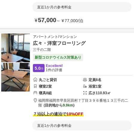
直近1か月の参考料金
57,000
¥
～
¥
77,000
/
泊
アパートメント/マンション
広々・洋室フローリング
三千の二階
新型コロナウイルス対策あり
Excellent!
5.0
/5
1
件の評価
丸ごと貸切
定員
8
名
寝室
2
室
浴室
1
室
寝具
8
組
広さ
110.93
㎡
福岡県
福岡市早良区
田村７丁目３９６番地１３
三千の二
階
目的地から
9.9km
７泊以上の連泊で
10
%OFF
直近1か月の参考料金