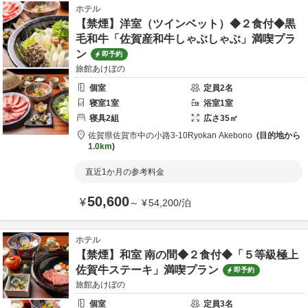
ホテル
【禁煙】洋室（ツインベット）◆２食付◆黒
毛和牛「佐賀産和牛しゃぶしゃぶ」満喫プラ
ン
即予約
旅館あけぼの
個室
定員
2
名
寝室
1
室
浴室
1
室
寝具
2
組
広さ
35
㎡
佐賀県
佐賀市
中の小路3-10
Ryokan Akebono
目的地から
1.0km
直近1か月の参考料金
50,600
¥
～
¥
54,200
/
泊
ホテル
【禁煙】和室 南の間◆２食付◆「５等級極上
佐賀牛ステーキ」満喫プラン
即予約
旅館あけぼの
個室
定員
3
名