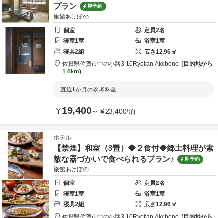
プラン
即予約
旅館あけぼの
個室
定員
2
名
寝室
1
室
浴室
1
室
寝具
2
組
広さ
12.96
㎡
佐賀県
佐賀市
中の小路3-10
Ryokan Akebono
目的地から
1.0km
直近1か月の参考料金
19,400
¥
～
¥
23,400
/
泊
ホテル
【禁煙】和室（8畳）◆２食付◆郷土料理が素
敵な器づかいで食べられるプラン♪
即予約
旅館あけぼの
個室
定員
2
名
寝室
1
室
浴室
1
室
寝具
2
組
広さ
12.96
㎡
佐賀県
佐賀市
中の小路3-10
Ryokan Akebono
目的地から