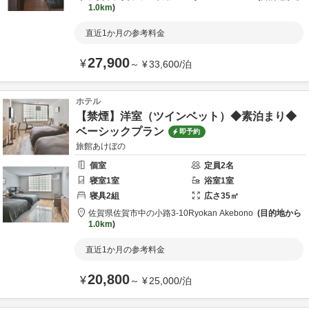
1.0km
直近1か月の参考料金
27,900
¥
～
¥
33,600
/
泊
ホテル
【禁煙】洋室（ツインベット）◆素泊まり◆
ベーシックプラン
即予約
旅館あけぼの
個室
定員
2
名
寝室
1
室
浴室
1
室
寝具
2
組
広さ
35
㎡
佐賀県
佐賀市
中の小路3-10
Ryokan Akebono
目的地から
1.0km
直近1か月の参考料金
20,800
¥
～
¥
25,000
/
泊