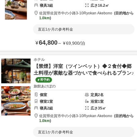
寝具
3
組
広さ
16.2
㎡
佐賀県
佐賀市
中の小路3-10
Ryokan Akebono
目的地から
1.0km
直近1か月の参考料金
64,800
¥
～
¥
69,900
/
泊
ホテル
【禁煙】洋室（ツインベット）◆２食付◆郷
土料理が素敵な器づかいで食べられるプラン♪
即予約
旅館あけぼの
個室
定員
2
名
寝室
1
室
浴室
1
室
寝具
2
組
広さ
35
㎡
佐賀県
佐賀市
中の小路3-10
Ryokan Akebono
目的地から
1.0km
直近1か月の参考料金