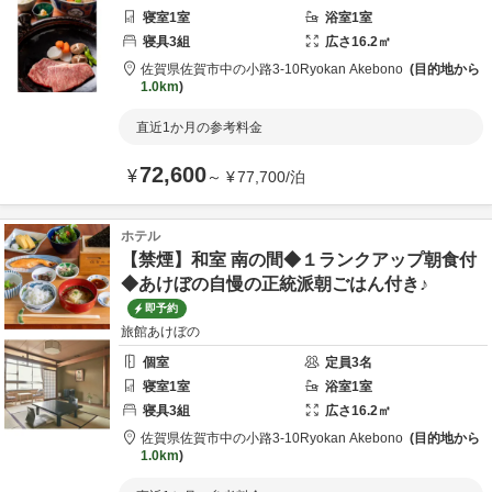
寝室
1
室
浴室
1
室
寝具
3
組
広さ
16.2
㎡
佐賀県
佐賀市
中の小路3-10
Ryokan Akebono
目的地から
1.0km
直近1か月の参考料金
72,600
¥
～
¥
77,700
/
泊
ホテル
【禁煙】和室 南の間◆１ランクアップ朝食付
◆あけぼの自慢の正統派朝ごはん付き♪
即予約
旅館あけぼの
個室
定員
3
名
寝室
1
室
浴室
1
室
寝具
3
組
広さ
16.2
㎡
佐賀県
佐賀市
中の小路3-10
Ryokan Akebono
目的地から
1.0km