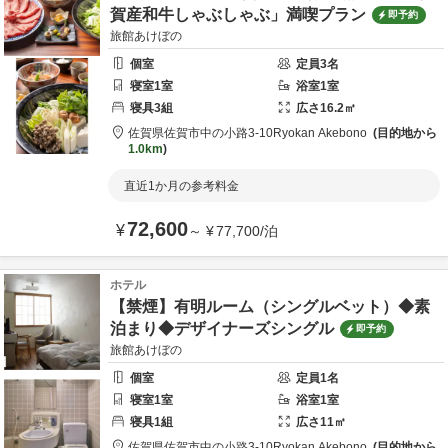
賀産和牛しゃぶしゃぶ」満喫プラン
即予約
旅館あけぼの
個室
定員
3
名
寝室
1
室
浴室
1
室
寝具
3
組
広さ
16.2
㎡
佐賀県
佐賀市
中の小路3-10
Ryokan Akebono
目的地から
1.0km
直近1か月の参考料金
72,600
¥
～
¥
77,700
/
泊
ホテル
【禁煙】有明ルーム（シングルベット）◆素
泊まり◆デザイナーズシングル
即予約
旅館あけぼの
個室
定員
1
名
寝室
1
室
浴室
1
室
寝具
1
組
広さ
11
㎡
佐賀県
佐賀市
中の小路3-10
Ryokan Akebono
目的地から