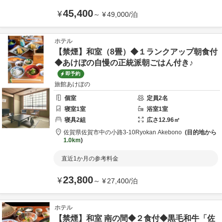
45,400
¥
～
¥
49,000
/
泊
ホテル
【禁煙】和室（8畳）◆１ランクアップ朝食付
◆あけぼの自慢の正統派朝ごはん付き♪
即予約
旅館あけぼの
個室
定員
2
名
寝室
1
室
浴室
1
室
寝具
2
組
広さ
12.96
㎡
佐賀県
佐賀市
中の小路3-10
Ryokan Akebono
目的地から
1.0km
直近1か月の参考料金
23,800
¥
～
¥
27,400
/
泊
ホテル
【禁煙】和室 南の間◆２食付◆黒毛和牛「佐