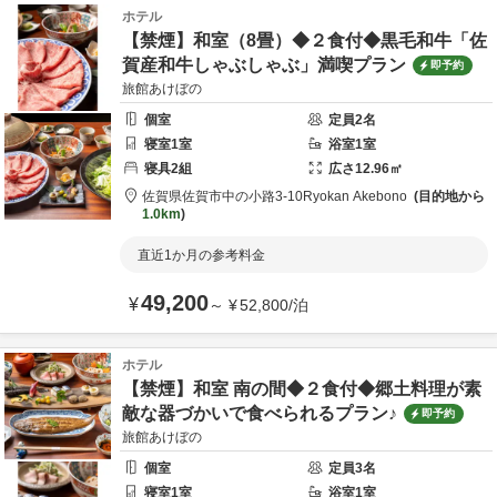
ホテル
【禁煙】和室（8畳）◆２食付◆黒毛和牛「佐
賀産和牛しゃぶしゃぶ」満喫プラン
即予約
旅館あけぼの
個室
定員
2
名
寝室
1
室
浴室
1
室
寝具
2
組
広さ
12.96
㎡
佐賀県
佐賀市
中の小路3-10
Ryokan Akebono
目的地から
1.0km
直近1か月の参考料金
49,200
¥
～
¥
52,800
/
泊
ホテル
【禁煙】和室 南の間◆２食付◆郷土料理が素
敵な器づかいで食べられるプラン♪
即予約
旅館あけぼの
個室
定員
3
名
寝室
1
室
浴室
1
室