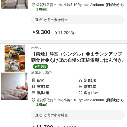
佐賀県
佐賀市
中の小路3-10
Ryokan Akebono
目的地から
1.0km
直近1か月の参考料金
9,300
¥
～
¥
11,200
/
泊
ホテル
【禁煙】洋室（シングル）◆１ランクアップ
朝食付◆あけぼの自慢の正統派朝ごはん付き♪
即予約
旅館あけぼの
個室
定員
1
名
寝室
1
室
浴室
1
室
寝具
1
組
広さ
18
㎡
佐賀県
佐賀市
中の小路3-10
Ryokan Akebono
目的地から
1.0km
直近1か月の参考料金