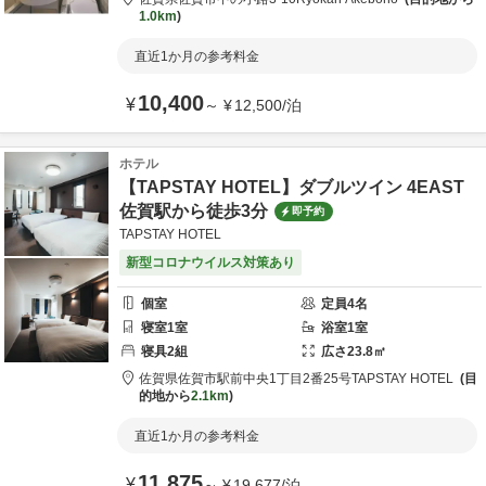
1.0km
直近1か月の参考料金
10,400
¥
～
¥
12,500
/
泊
ホテル
【TAPSTAY HOTEL】ダブルツイン 4EAST
佐賀駅から徒歩3分
即予約
TAPSTAY HOTEL
新型コロナウイルス対策あり
個室
定員
4
名
寝室
1
室
浴室
1
室
寝具
2
組
広さ
23.8
㎡
佐賀県
佐賀市
駅前中央1丁目2番25号
TAPSTAY HOTEL
目
的地から
2.1km
直近1か月の参考料金
11,875
¥
～
¥
19,677
/
泊