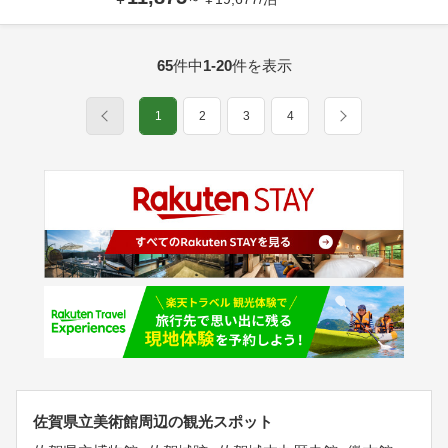
65
件中
1-20
件を表示
1
2
3
4
佐賀県立美術館周辺の観光スポット