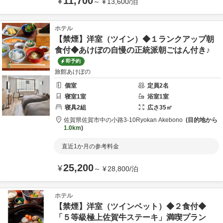
11,700
¥
～
¥
13,600
/
泊
ホテル
【禁煙】洋室（ツイン）◆１ランクアップ朝
食付◆あけぼの自慢の正統派朝ごはん付き♪
即予約
旅館あけぼの
個室
定員
2
名
寝室
1
室
浴室
1
室
寝具
2
組
広さ
35
㎡
佐賀県
佐賀市
中の小路3-10
Ryokan Akebono
目的地から
1.0km
直近1か月の参考料金
25,200
¥
～
¥
28,800
/
泊
ホテル
【禁煙】洋室（ツインベット）◆２食付◆
「５等級極上佐賀牛ステーキ」満喫プラン