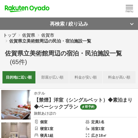
再検索 / 絞り込み
トップ
佐賀県
佐賀市
佐賀県立美術館周辺の民泊・宿泊施設一覧
佐賀県立美術館周辺
の
宿泊・民泊施設一覧
(
65
件)
目的地に
近い順
部屋が
広い順
料金が
安い順
料金が
高い順
ホテル
【禁煙】洋室（シングルベット）◆素泊まり
◆ベーシックプラン
即予約
旅館あけぼの
個室
定員
1
名
寝室
1
室
浴室
1
室
寝具
1
組
広さ
18
㎡