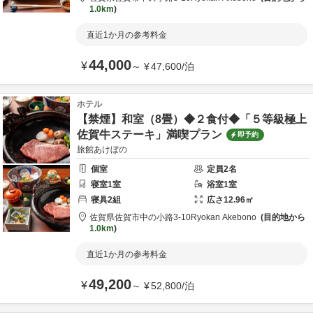
1.0km
直近1か月の参考料金
44,000
¥
～
¥
47,600
/
泊
ホテル
【禁煙】和室（8畳）◆２食付◆「５等級極上
佐賀牛ステーキ」満喫プラン
即予約
旅館あけぼの
個室
定員
2
名
寝室
1
室
浴室
1
室
寝具
2
組
広さ
12.96
㎡
佐賀県
佐賀市
中の小路3-10
Ryokan Akebono
目的地から
1.0km
直近1か月の参考料金
49,200
¥
～
¥
52,800
/
泊