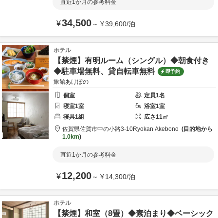
直近1か月の参考料金
34,500
¥
～
¥
39,600
/
泊
ホテル
【禁煙】有明ルーム（シングル）◆朝食付き
◆駐車場無料、貸自転車無料
即予約
旅館あけぼの
個室
定員
1
名
寝室
1
室
浴室
1
室
寝具
1
組
広さ
11
㎡
佐賀県
佐賀市
中の小路3-10
Ryokan Akebono
目的地から
1.0km
直近1か月の参考料金
12,200
¥
～
¥
14,300
/
泊
ホテル
【禁煙】和室（8畳）◆素泊まり◆ベーシック