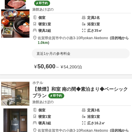
即予約
旅館あけぼの
個室
定員
2
名
寝室
1
室
浴室
1
室
寝具
2
組
広さ
35
㎡
佐賀県
佐賀市
中の小路3-10
Ryokan Akebono
目的地から
1.0km
直近1か月の参考料金
50,600
¥
～
¥
54,200
/
泊
ホテル
【禁煙】和室 南の間◆素泊まり◆ベーシック
プラン
即予約
旅館あけぼの
個室
定員
3
名
寝室
1
室
浴室
1
室
寝具
3
組
広さ
16.2
㎡
佐賀県
佐賀市
中の小路3-10
Ryokan Akebono
目的地から