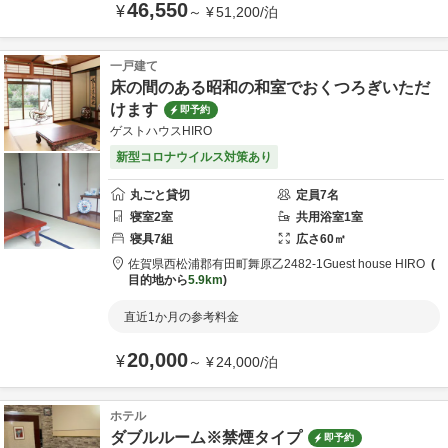
46,550
¥
～
¥
51,200
/
泊
一戸建て
床の間のある昭和の和室でおくつろぎいただ
けます
即予約
ゲストハウスHIRO
新型コロナウイルス対策あり
丸ごと貸切
定員
7
名
寝室
2
室
共用
浴室
1
室
寝具
7
組
広さ
60
㎡
佐賀県
西松浦郡
有田町舞原乙2482-1
Guest house HIRO
目的地から
5.9km
直近1か月の参考料金
20,000
¥
～
¥
24,000
/
泊
ホテル
ダブルルーム※禁煙タイプ
即予約