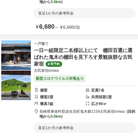
地から
3.4km
直近1か月の参考料金
6,680
¥
～
¥
6,680
/
泊
一戸建て
一日一組限定二名様以上にて 棚田百選に選
ばれた鬼木の棚田を見下ろす景観抜群な古民
家宿
即予約
古民家宿oniwa
新型コロナウイルス対策あり
個室
定員
7
名
寝室
2
室
共用
浴室
1
室
寝具
7
組
広さ
90
㎡
長崎県
東彼杵郡
波佐見町鬼木郷1159
古民家宿oniwa
目的
地から
5.0km
直近1か月の参考料金