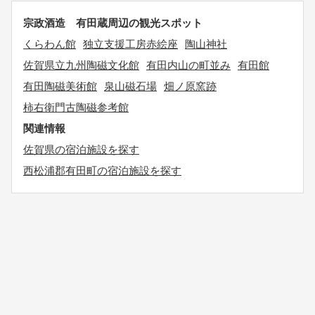
宗政酒造 有田蔵周辺の観光スポット
くらわん館
独立支援工房赤絵座
陶山神社
佐賀県立九州陶磁文化館
有田内山の町並み
有田館
有田陶磁美術館
泉山磁石場
畑ノ原窯跡
柿右衛門古陶磁参考館
関連情報
佐賀県の宿泊施設を探す
西松浦郡有田町の宿泊施設を探す