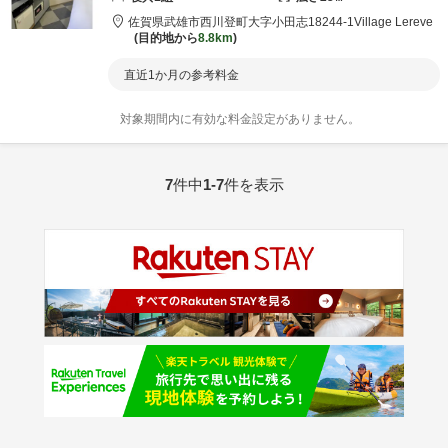
佐賀県
武雄市
西川登町大字小田志18244-1
Village Lereve
目的地から
8.8km
直近1か月の参考料金
対象期間内に有効な料金設定がありません。
7
件中
1-7
件を表示