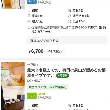
4.3
/5
3
件の評価
個室
定員
4
名
寝室
1
室
共用
浴室
1
室
寝具
4
組
広さ
17
㎡
佐賀県
西松浦郡
有田町泉山1丁目25-17
CONNECT.
目的
地から
3.4km
直近1か月の参考料金
6,780
¥
～
¥
6,780
/
泊
一戸建て
最大２名様までの、有田の泉山が望めるお部
屋タイプです。
即予約
CONNECT.
新型コロナウイルス対策あり
Good
3.8
/5
5
件の評価
個室
定員
2
名