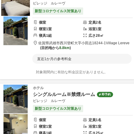
ビレッジ ルレーヴ
新型コロナウイルス対策あり
個室
定員
2
名
寝室
1
室
浴室
1
室
寝具
1
組
広さ
28
㎡
佐賀県
武雄市
西川登町大字小田志18244-1
Village Lereve
目的地から
8.8km
直近1か月の参考料金
対象期間内に有効な料金設定がありません。
ホテル
シングルルーム※禁煙ルーム
即予約
ビレッジ ルレーヴ
新型コロナウイルス対策あり
個室
定員
1
名
寝室
1
室
浴室
1
室
寝具
1
組
広さ
25
㎡