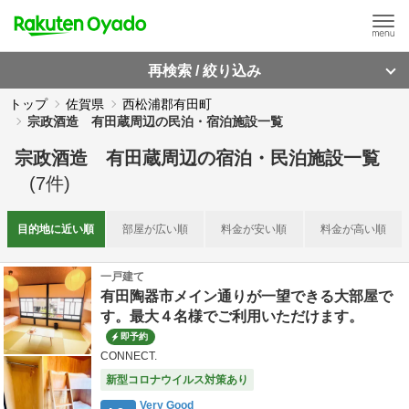
再検索 / 絞り込み
トップ
佐賀県
西松浦郡有田町
宗政酒造 有田蔵周辺の民泊・宿泊施設一覧
宗政酒造 有田蔵周辺
の
宿泊・民泊施設一覧
(
7
件)
目的地に
近い順
部屋が
広い順
料金が
安い順
料金が
高い順
一戸建て
有田陶器市メイン通りが一望できる大部屋で
す。最大４名様でご利用いただけます。
即予約
CONNECT.
新型コロナウイルス対策あり
Very Good