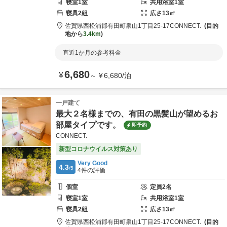
寝室
1
室
共用
浴室
1
室
寝具
2
組
広さ
13
㎡
佐賀県
西松浦郡
有田町泉山1丁目25-17
CONNECT.
目的
地から
3.4km
直近1か月の参考料金
6,680
¥
～
¥
6,680
/
泊
一戸建て
最大２名様までの、有田の黒髪山が望めるお
部屋タイプです。
即予約
CONNECT.
新型コロナウイルス対策あり
Very Good
4.3
/5
4
件の評価
個室
定員
2
名
寝室
1
室
共用
浴室
1
室
寝具
2
組
広さ
13
㎡
佐賀県
西松浦郡
有田町泉山1丁目25-17
CONNECT.
目的