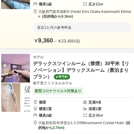
寝具
1
組
広さ
13
㎡
大阪府
門真市
栄町6-1
Hotel Eins Osaka Kadomashi Ekima
e
目的地から
9.3km
直近1か月の参考料金
9,360
¥
～
¥
23,400
/
泊
ホテル
デラックスツインルーム（禁煙）30平米【リ
ノベーション】デラックスルーム（素泊まり
プラン）
即予約
南千里クリスタルホテル
新型コロナウイルス対策あり
個室
定員
4
名
寝室
1
室
浴室
1
室
寝具
2
組
広さ
30
㎡
大阪府
吹田市
津雲台1-2-D9
Minamisenri Crystal Hotel
目
的地から
2.7km