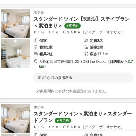
ホテル
スタンダード ツイン【5連泊】ステイプラン
＜素泊まり＞
即予約
ＤＩＧ ｔｈｅ ＯＳＡＫＡ（ディグ ザ オオサカ）
個室
定員
2
名
寝室
1
室
浴室
1
室
寝具
2
組
広さ
17.3
㎡
大阪府
吹田市
岸部南1-25-3
DIG the Osaka
目的地から
3.7
km
直近1か月の参考料金
対象期間内に有効な料金設定がありません。
ホテル
スタンダード ツイン＜素泊まり＞スタンダー
ドプラン
即予約
ＤＩＧ ｔｈｅ ＯＳＡＫＡ（ディグ ザ オオサカ）
個室
定員
2
名