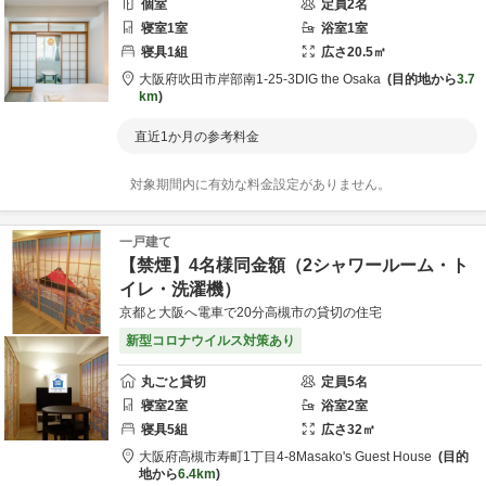
個室
定員
2
名
寝室
1
室
浴室
1
室
寝具
1
組
広さ
20.5
㎡
大阪府
吹田市
岸部南1-25-3
DIG the Osaka
目的地から
3.7
km
直近1か月の参考料金
対象期間内に有効な料金設定がありません。
一戸建て
【禁煙】4名様同金額（2シャワールーム・ト
イレ・洗濯機）
京都と大阪へ電車で20分高槻市の貸切の住宅
新型コロナウイルス対策あり
丸ごと貸切
定員
5
名
寝室
2
室
浴室
2
室
寝具
5
組
広さ
32
㎡
大阪府
高槻市
寿町1丁目4-8
Masako's Guest House
目的
地から
6.4km