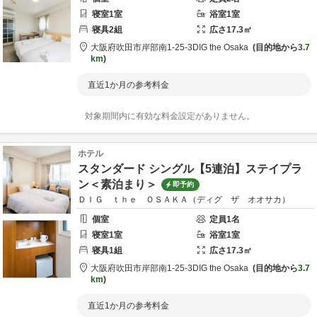
寝室
1
室
浴室
1
室
寝具
2
組
広さ
17.3
㎡
大阪府
吹田市
岸部南1-25-3
DIG the Osaka
目的地から
3.7
km
直近1か月の参考料金
対象期間内に有効な料金設定がありません。
ホテル
スタンダード シングル【5連泊】ステイプラ
ン＜素泊まり＞
即予約
ＤＩＧ ｔｈｅ ＯＳＡＫＡ（ディグ ザ オオサカ）
個室
定員
1
名
寝室
1
室
浴室
1
室
寝具
1
組
広さ
17.3
㎡
大阪府
吹田市
岸部南1-25-3
DIG the Osaka
目的地から
3.7
km
直近1か月の参考料金