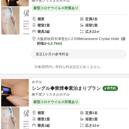
南千里クリスタルホテル
新型コロナウイルス対策あり
個室
定員
2
名
寝室
1
室
浴室
1
室
寝具
2
組
広さ
22
㎡
大阪府
吹田市
津雲台1-2-D9
Minamisenri Crystal Hotel
目
的地から
2.7km
直近1か月の参考料金
対象期間内に有効な料金設定がありません。
ホテル
シングル◆禁煙◆素泊まりプラン
即予約
南千里クリスタルホテル
新型コロナウイルス対策あり
個室
定員
1
名
寝室
1
室
浴室
1
室
寝具
1
組
広さ
12
㎡