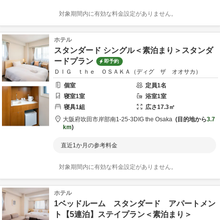
対象期間内に有効な料金設定がありません。
ホテル
スタンダード シングル＜素泊まり＞スタンダ
ードプラン
即予約
ＤＩＧ ｔｈｅ ＯＳＡＫＡ（ディグ ザ オオサカ）
個室
定員
1
名
寝室
1
室
浴室
1
室
寝具
1
組
広さ
17.3
㎡
大阪府
吹田市
岸部南1-25-3
DIG the Osaka
目的地から
3.7
km
直近1か月の参考料金
対象期間内に有効な料金設定がありません。
ホテル
1ベッドルーム スタンダード アパートメン
ト【5連泊】ステイプラン＜素泊まり＞