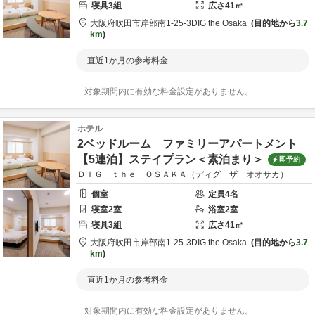
寝具
3
組
広さ
41
㎡
大阪府
吹田市
岸部南1-25-3
DIG the Osaka
目的地から
3.7
km
直近1か月の参考料金
対象期間内に有効な料金設定がありません。
ホテル
2ベッドルーム ファミリーアパートメント
【5連泊】ステイプラン＜素泊まり＞
即予約
ＤＩＧ ｔｈｅ ＯＳＡＫＡ（ディグ ザ オオサカ）
個室
定員
4
名
寝室
2
室
浴室
2
室
寝具
3
組
広さ
41
㎡
大阪府
吹田市
岸部南1-25-3
DIG the Osaka
目的地から
3.7
km
直近1か月の参考料金
対象期間内に有効な料金設定がありません。