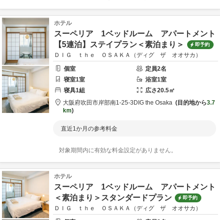
ホテル
スーペリア 1ベッドルーム アパートメント
【5連泊】ステイプラン＜素泊まり＞
即予約
ＤＩＧ ｔｈｅ ＯＳＡＫＡ（ディグ ザ オオサカ）
個室
定員
2
名
寝室
1
室
浴室
1
室
寝具
1
組
広さ
20.5
㎡
大阪府
吹田市
岸部南1-25-3
DIG the Osaka
目的地から
3.7
km
直近1か月の参考料金
対象期間内に有効な料金設定がありません。
ホテル
スーペリア 1ベッドルーム アパートメント
＜素泊まり＞スタンダードプラン
即予約
ＤＩＧ ｔｈｅ ＯＳＡＫＡ（ディグ ザ オオサカ）