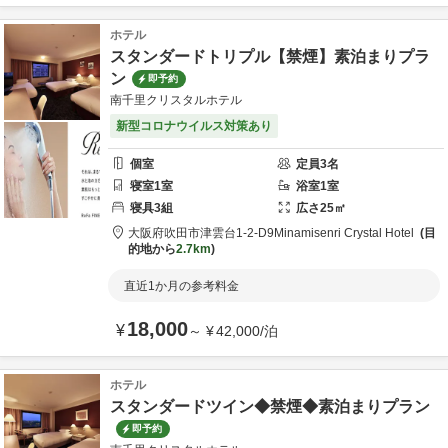
ホテル
スタンダードトリプル【禁煙】素泊まりプラ
ン
即予約
南千里クリスタルホテル
新型コロナウイルス対策あり
個室
定員
3
名
寝室
1
室
浴室
1
室
寝具
3
組
広さ
25
㎡
大阪府
吹田市
津雲台1-2-D9
Minamisenri Crystal Hotel
目
的地から
2.7km
直近1か月の参考料金
18,000
¥
～
¥
42,000
/
泊
ホテル
スタンダードツイン◆禁煙◆素泊まりプラン
即予約