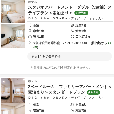
ホテル
スタジオアパートメント ダブル【5連泊】ス
テイプラン＜素泊まり＞
即予約
ＤＩＧ ｔｈｅ ＯＳＡＫＡ（ディグ ザ オオサカ）
個室
定員
2
名
寝室
1
室
浴室
1
室
寝具
1
組
広さ
17.3
㎡
大阪府
吹田市
岸部南1-25-3
DIG the Osaka
目的地から
3.7
km
直近1か月の参考料金
対象期間内に有効な料金設定がありません。
ホテル
2ベッドルーム ファミリーアパートメント＜
素泊まり＞スタンダードプラン
即予約
ＤＩＧ ｔｈｅ ＯＳＡＫＡ（ディグ ザ オオサカ）
個室
定員
4
名
寝室
2
室
浴室
2
室