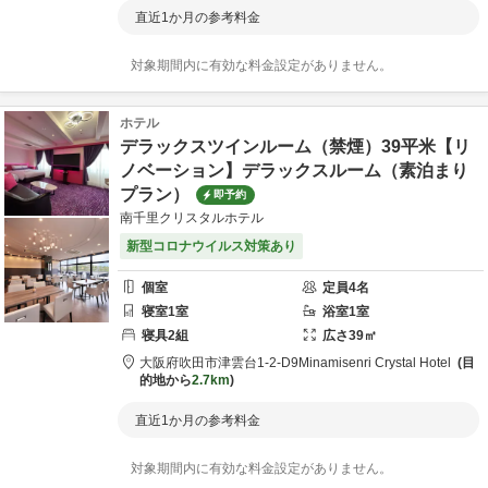
直近1か月の参考料金
対象期間内に有効な料金設定がありません。
ホテル
デラックスツインルーム（禁煙）39平米【リ
ノベーション】デラックスルーム（素泊まり
プラン）
即予約
南千里クリスタルホテル
新型コロナウイルス対策あり
個室
定員
4
名
寝室
1
室
浴室
1
室
寝具
2
組
広さ
39
㎡
大阪府
吹田市
津雲台1-2-D9
Minamisenri Crystal Hotel
目
的地から
2.7km
直近1か月の参考料金
対象期間内に有効な料金設定がありません。