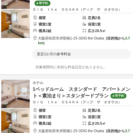
即予約
ＤＩＧ ｔｈｅ ＯＳＡＫＡ（ディグ ザ オオサカ）
個室
定員
2
名
寝室
1
室
浴室
1
室
寝具
2
組
広さ
20.5
㎡
大阪府
吹田市
岸部南1-25-3
DIG the Osaka
目的地から
3.7
km
直近1か月の参考料金
対象期間内に有効な料金設定がありません。
ホテル
1ベッドルーム スタンダード アパートメン
ト＜素泊まり＞スタンダードプラン
即予約
ＤＩＧ ｔｈｅ ＯＳＡＫＡ（ディグ ザ オオサカ）
個室
定員
2
名
寝室
1
室
浴室
1
室
寝具
2
組
広さ
20.5
㎡
大阪府
吹田市
岸部南1-25-3
DIG the Osaka
目的地から
3.7