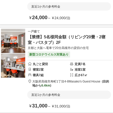
直近1か月の参考料金
24,000
¥
～
¥
24,000
/
泊
一戸建て
【禁煙】5名様同金額（リビング20畳・2寝
室・バスタブ）2F
京都と大阪へ電車で20分高槻市の貸切の住宅
新型コロナウイルス対策あり
丸ごと貸切
定員
7
名
寝室
2
室
浴室
1
室
寝具
7
組
広さ
67
㎡
大阪府
高槻市
寿町1丁目4-8
Masako's Guest House
目的
地から
6.4km
直近1か月の参考料金
31,000
¥
～
¥
31,000
/
泊