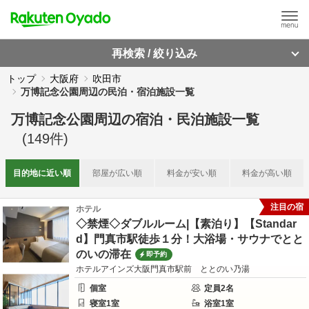
再検索 / 絞り込み
トップ
大阪府
吹田市
万博記念公園周辺の民泊・宿泊施設一覧
万博記念公園周辺
の
宿泊・民泊施設一覧
(
149
件)
目的地に
近い順
部屋が
広い順
料金が
安い順
料金が
高い順
注目の宿
ホテル
◇禁煙◇ダブルルーム|【素泊り】【Standar
d】門真市駅徒歩１分！大浴場・サウナでとと
のいの滞在
即予約
ホテルアインズ大阪門真市駅前 ととのい乃湯
個室
定員
2
名
寝室
1
室
浴室
1
室