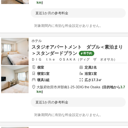
km
直近1か月の参考料金
対象期間内に有効な料金設定がありません。
ホテル
スタジオアパートメント ダブル＜素泊まり
＞スタンダードプラン
即予約
ＤＩＧ ｔｈｅ ＯＳＡＫＡ（ディグ ザ オオサカ）
個室
定員
2
名
寝室
1
室
浴室
1
室
寝具
1
組
広さ
17.3
㎡
大阪府
吹田市
岸部南1-25-3
DIG the Osaka
目的地から
3.7
km
直近1か月の参考料金
対象期間内に有効な料金設定がありません。