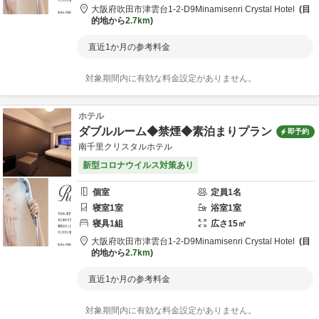
大阪府
吹田市
津雲台1-2-D9
Minamisenri Crystal Hotel
目
的地から
2.7km
直近1か月の参考料金
対象期間内に有効な料金設定がありません。
ホテル
ダブルルーム◆禁煙◆素泊まりプラン
即予約
南千里クリスタルホテル
新型コロナウイルス対策あり
個室
定員
1
名
寝室
1
室
浴室
1
室
寝具
1
組
広さ
15
㎡
大阪府
吹田市
津雲台1-2-D9
Minamisenri Crystal Hotel
目
的地から
2.7km
直近1か月の参考料金
対象期間内に有効な料金設定がありません。