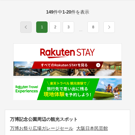
149
件中
1-20
件を表示
1
2
3
8
…
万博記念公園周辺の観光スポット
万博お祭り広場ガレージセール
大阪日本民芸館