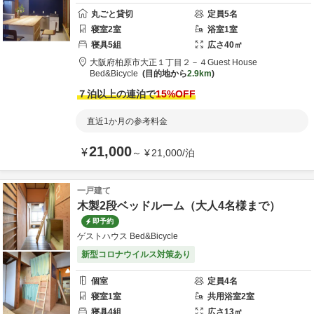
丸ごと貸切
定員
5
名
寝室
2
室
浴室
1
室
寝具
5
組
広さ
40
㎡
大阪府
柏原市
大正１丁目２－４
Guest House
Bed&Bicycle
目的地から
2.9km
７泊以上の連泊で
15
%OFF
直近1か月の参考料金
21,000
¥
～
¥
21,000
/
泊
一戸建て
木製2段ベッドルーム（大人4名様まで）
即予約
ゲストハウス Bed&Bicycle
新型コロナウイルス対策あり
個室
定員
4
名
寝室
1
室
共用
浴室
2
室
寝具
4
組
広さ
13
㎡