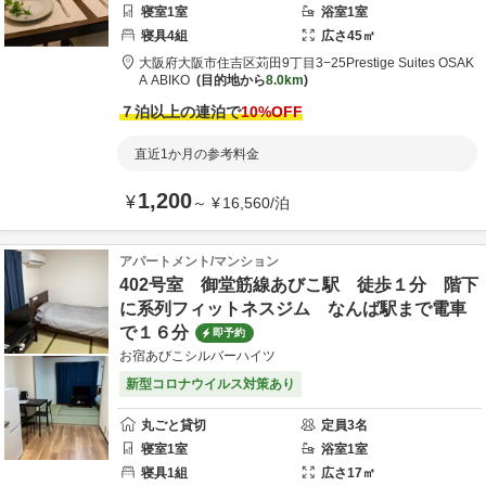
寝室
1
室
浴室
1
室
寝具
4
組
広さ
45
㎡
大阪府
大阪市
住吉区苅田9丁目3−25
Prestige Suites OSAK
A ABIKO
目的地から
8.0km
７泊以上の連泊で
10
%OFF
直近1か月の参考料金
1,200
¥
～
¥
16,560
/
泊
アパートメント/マンション
402号室 御堂筋線あびこ駅 徒歩１分 階下
に系列フィットネスジム なんば駅まで電車
で１６分
即予約
お宿あびこシルバーハイツ
新型コロナウイルス対策あり
丸ごと貸切
定員
3
名
寝室
1
室
浴室
1
室
寝具
1
組
広さ
17
㎡