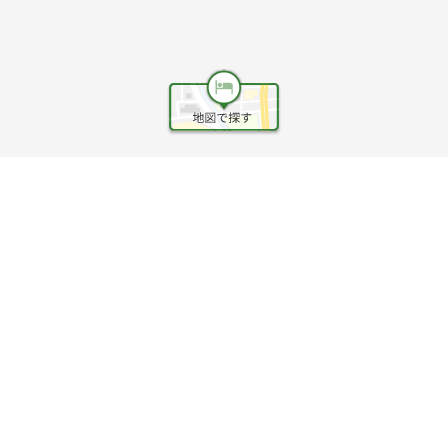
ヘルプ
利用規約
旅行業約款
旅行条件書
旅行業務取扱料金表
個人情報保護方針
会社情報
クッキーポリシー
©Rakuten Group, Inc.