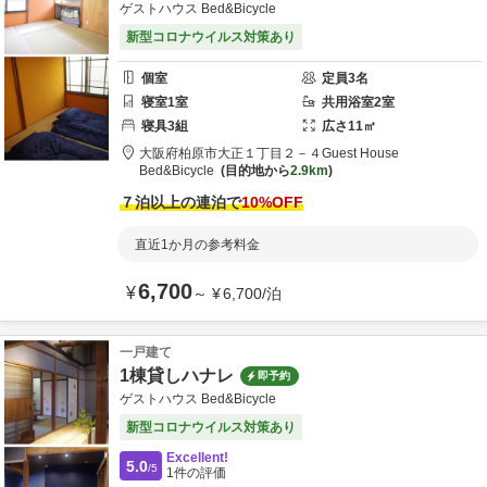
ゲストハウス Bed&Bicycle
新型コロナウイルス対策あり
個室
定員
3
名
寝室
1
室
共用
浴室
2
室
寝具
3
組
広さ
11
㎡
大阪府
柏原市
大正１丁目２－４
Guest House
Bed&Bicycle
目的地から
2.9km
７泊以上の連泊で
10
%OFF
直近1か月の参考料金
6,700
¥
～
¥
6,700
/
泊
一戸建て
1棟貸しハナレ
即予約
ゲストハウス Bed&Bicycle
新型コロナウイルス対策あり
Excellent!
5.0
/5
1
件の評価