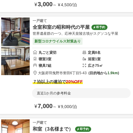
3,000
¥
～
¥
4,500
/
泊
一戸建て
全室和室の昭和時代の平屋
即予約
世界遺産群の一つ、応神天皇陵古墳がスグソコな平屋
新型コロナウイルス対策あり
丸ごと貸切
定員
8
名
寝室
3
室
浴室
1
室
寝具
7
組
広さ
75
㎡
大阪府
羽曳野市
誉田6丁目5-43
目的地から
1.9km
７泊以上の連泊で
20
%OFF
直近1か月の参考料金
7,000
¥
～
¥
9,000
/
泊
一戸建て
和室（3名様まで）
即予約