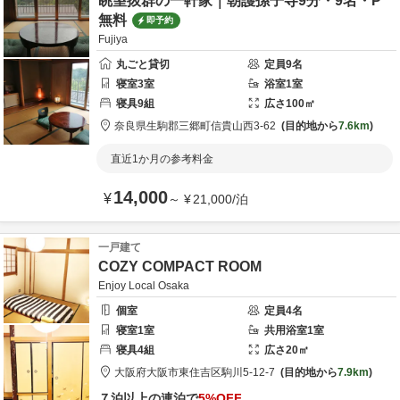
眺望抜群の一軒家｜朝護孫子寺9分・9名・P
無料
即予約
Fujiya
丸ごと貸切
定員
9
名
寝室
3
室
浴室
1
室
寝具
9
組
広さ
100
㎡
奈良県
生駒郡
三郷町信貴山西3-62
目的地から
7.6km
直近1か月の参考料金
14,000
¥
～
¥
21,000
/
泊
一戸建て
COZY COMPACT ROOM
Enjoy Local Osaka
個室
定員
4
名
寝室
1
室
共用
浴室
1
室
寝具
4
組
広さ
20
㎡
大阪府
大阪市
東住吉区駒川5-12-7
目的地から
7.9km
７泊以上の連泊で
5
%OFF