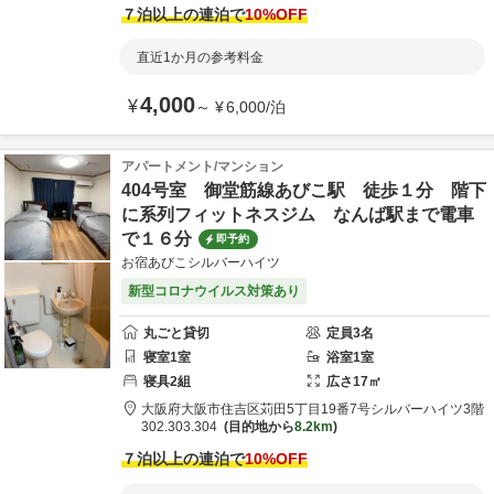
７泊以上の連泊で
10
%OFF
直近1か月の参考料金
4,000
¥
～
¥
6,000
/
泊
アパートメント/マンション
404号室 御堂筋線あびこ駅 徒歩１分 階下
に系列フィットネスジム なんば駅まで電車
で１６分
即予約
お宿あびこシルバーハイツ
新型コロナウイルス対策あり
丸ごと貸切
定員
3
名
寝室
1
室
浴室
1
室
寝具
2
組
広さ
17
㎡
大阪府
大阪市
住吉区苅田5丁目19番7号
シルバーハイツ3階
302.303.304
目的地から
8.2km
７泊以上の連泊で
10
%OFF