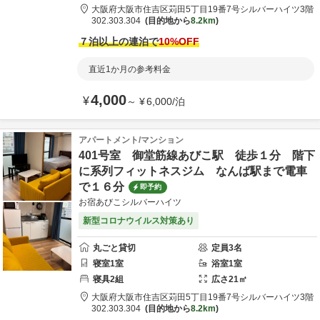
大阪府
大阪市
住吉区苅田5丁目19番7号
シルバーハイツ3階
302.303.304
目的地から
8.2km
７泊以上の連泊で
10
%OFF
直近1か月の参考料金
4,000
¥
～
¥
6,000
/
泊
アパートメント/マンション
401号室 御堂筋線あびこ駅 徒歩１分 階下
に系列フィットネスジム なんば駅まで電車
で１６分
即予約
お宿あびこシルバーハイツ
新型コロナウイルス対策あり
丸ごと貸切
定員
3
名
寝室
1
室
浴室
1
室
寝具
2
組
広さ
21
㎡
大阪府
大阪市
住吉区苅田5丁目19番7号
シルバーハイツ3階
302.303.304
目的地から
8.2km