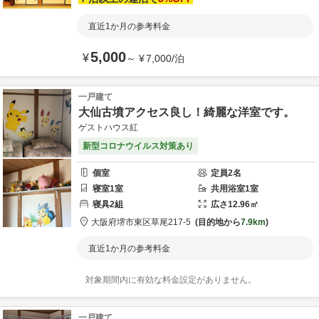
直近1か月の参考料金
5,000
¥
～
¥
7,000
/
泊
一戸建て
大仙古墳アクセス良し！綺麗な洋室です。
ゲストハウス紅
新型コロナウイルス対策あり
個室
定員
2
名
寝室
1
室
共用
浴室
1
室
寝具
2
組
広さ
12.96
㎡
大阪府
堺市
東区草尾217-5
目的地から
7.9km
直近1か月の参考料金
対象期間内に有効な料金設定がありません。
一戸建て