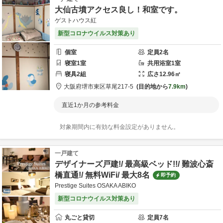
大仙古墳アクセス良し！和室です。
ゲストハウス紅
新型コロナウイルス対策あり
個室
定員
2
名
寝室
1
室
共用
浴室
1
室
寝具
2
組
広さ
12.96
㎡
大阪府
堺市
東区草尾217-5
目的地から
7.9km
直近1か月の参考料金
対象期間内に有効な料金設定がありません。
一戸建て
デザイナーズ戸建!/ 最高級ベッド!!/ 難波心斎
橋直通!/ 無料WiFi/ 最大8名
即予約
Prestige Suites OSAKA ABIKO
新型コロナウイルス対策あり
丸ごと貸切
定員
7
名