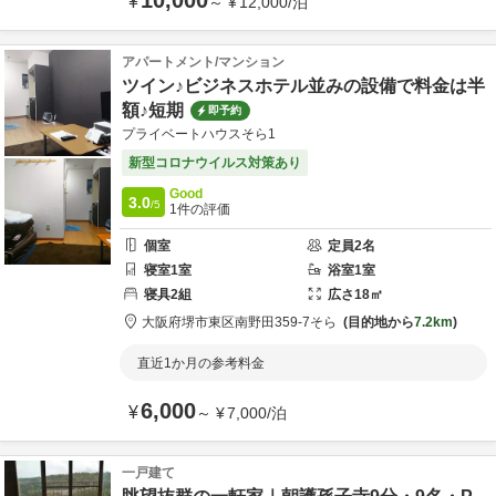
10,000
¥
～
¥
12,000
/
泊
アパートメント/マンション
ツイン♪ビジネスホテル並みの設備で料金は半
額♪短期
即予約
プライベートハウスそら1
新型コロナウイルス対策あり
Good
3.0
/5
1
件の評価
個室
定員
2
名
寝室
1
室
浴室
1
室
寝具
2
組
広さ
18
㎡
大阪府
堺市
東区南野田359-7
そら
目的地から
7.2km
直近1か月の参考料金
6,000
¥
～
¥
7,000
/
泊
一戸建て