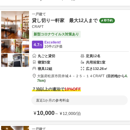
一戸建て
貸し切り一軒家 最大12人まで
即予約
CRAFT
新型コロナウイルス対策あり
Excellent!
4.7
/5
10
件の評価
丸ごと貸切
定員
12
名
寝室
5
室
共用
浴室
1
室
寝具
12
組
広さ
132.26
㎡
大阪府
松原市田井城
４－２５－１４
CRAFT
目的地から
4.
7km
７泊以上の連泊で
10
%OFF
直近1か月の参考料金
10,000
¥
～
¥
12,000
/
泊
一戸建て