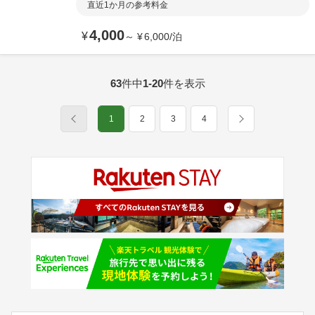
直近1か月の参考料金
4,000
¥
～
¥
6,000
/
泊
63
件中
1-20
件を表示
1
2
3
4