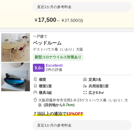
直近1か月の参考料金
17,500
¥
～
¥
27,500
/
泊
一戸建て
ベッドルーム
ゲストハウス庵（いおり）大阪
新型コロナウイルス対策あり
Excellent!
5.0
/5
2
件の評価
個室
定員
3
名
寝室
1
室
共用
浴室
1
室
寝具
3
組
広さ
9.9
㎡
大阪府
藤井寺市
北岡1-8-23
ゲストハウス庵（いおり）大
阪
目的地から
0.7km
７泊以上の連泊で
10
%OFF
直近1か月の参考料金