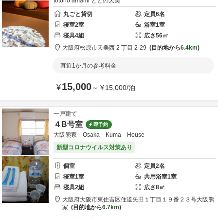
totono amami ととの天美
丸ごと貸切
定員
6
名
寝室
2
室
浴室
1
室
寝具
4
組
広さ
56
㎡
大阪府
松原市
天美西 2 丁目 2-29
目的地から
6.4km
直近1か月の参考料金
15,000
¥
～
¥
15,000
/
泊
一戸建て
４B号室
即予約
大阪熊家 Osaka Kuma House
新型コロナウイルス対策あり
個室
定員
2
名
寝室
1
室
共用
浴室
1
室
寝具
2
組
広さ
8
㎡
大阪府
大阪市東住吉区
住道矢田１丁目１９番２３号
大阪熊
家
目的地から
6.7km