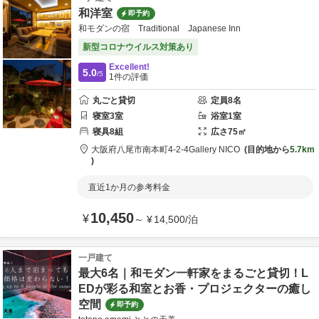
和洋室
即予約
和モダンの宿 Traditional Japanese Inn
新型コロナウイルス対策あり
Excellent!
5.0
/5
1
件の評価
丸ごと貸切
定員
8
名
寝室
3
室
浴室
1
室
寝具
8
組
広さ
75
㎡
大阪府
八尾市
南本町4-2-4
Gallery NICO
目的地から
5.7km
直近1か月の参考料金
10,450
¥
～
¥
14,500
/
泊
一戸建て
最大6名｜和モダン一軒家をまるごと貸切！L
EDが彩る和室とお香・プロジェクターの癒し
空間
即予約