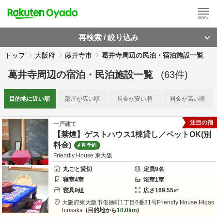
再検索 / 絞り込み
トップ
大阪府
藤井寺市
葛井寺周辺の民泊・宿泊施設一覧
葛井寺周辺
の
宿泊・民泊施設一覧
(
63
件)
目的地に
近い順
部屋が
広い順
料金が
安い順
料金が
高い順
注目の宿
一戸建て
【禁煙】ゲストハウス1棟貸し／ペットOK(別
料金)
即予約
Friendly House 東大阪
丸ごと貸切
定員
9
名
寝室
4
室
浴室
1
室
寝具
9
組
広さ
169.55
㎡
大阪府
東大阪市
俊徳町1丁目6番31号
Friendly House Higas
hiosaka
目的地から
10.0km