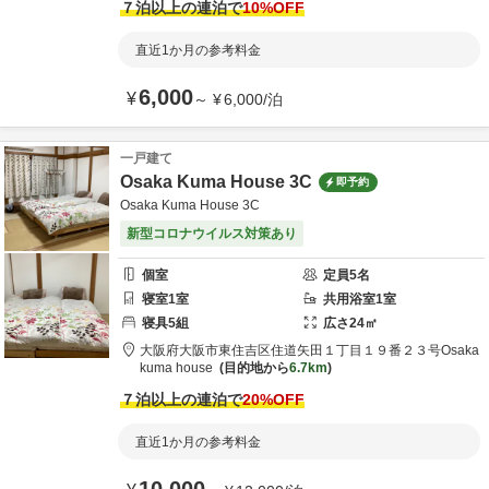
７泊以上の連泊で
10
%OFF
直近1か月の参考料金
6,000
¥
～
¥
6,000
/
泊
一戸建て
Osaka Kuma House 3C
即予約
Osaka Kuma House 3C
新型コロナウイルス対策あり
個室
定員
5
名
寝室
1
室
共用
浴室
1
室
寝具
5
組
広さ
24
㎡
大阪府
大阪市
東住吉区住道矢田１丁目１９番２３号
Osaka
kuma house
目的地から
6.7km
７泊以上の連泊で
20
%OFF
直近1か月の参考料金