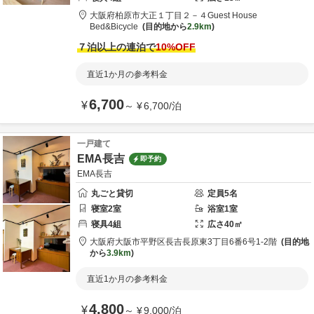
大阪府
柏原市
大正１丁目２－４
Guest House
Bed&Bicycle
目的地から
2.9km
７泊以上の連泊で
10
%OFF
直近1か月の参考料金
6,700
¥
～
¥
6,700
/
泊
一戸建て
EMA長吉
即予約
EMA長吉
丸ごと貸切
定員
5
名
寝室
2
室
浴室
1
室
寝具
4
組
広さ
40
㎡
大阪府
大阪市
平野区長吉長原東3丁目6番6号1-2階
目的地
から
3.9km
直近1か月の参考料金
4,800
¥
～
¥
9,000
/
泊