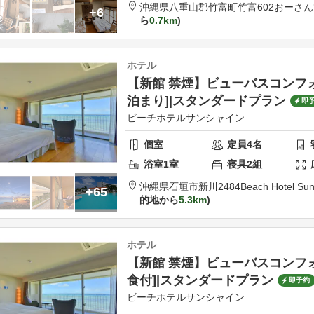
沖縄県
八重山郡
竹富町竹富602
おーさん
+6
ら
0.7km
ホテル
【新館 禁煙】ビューバスコンフォート
泊まり]|スタンダードプラン
即
ビーチホテルサンシャイン
個室
定員
4
名
浴室
1
室
寝具
2
組
沖縄県
石垣市
新川2484
Beach Hotel Sun
+65
的地から
5.3km
ホテル
【新館 禁煙】ビューバスコンフォート
食付]|スタンダードプラン
即予約
ビーチホテルサンシャイン