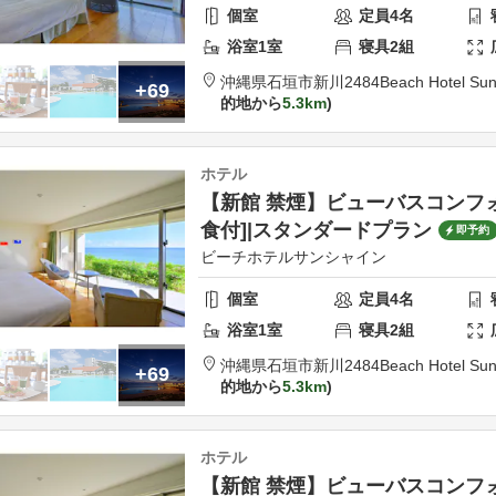
個室
定員
4
名
浴室
1
室
寝具
2
組
沖縄県
石垣市
新川2484
Beach Hotel Sun
+69
的地から
5.3km
ホテル
【新館 禁煙】ビューバスコンフォート
食付]|スタンダードプラン
即予約
ビーチホテルサンシャイン
個室
定員
4
名
浴室
1
室
寝具
2
組
沖縄県
石垣市
新川2484
Beach Hotel Sun
+69
的地から
5.3km
ホテル
【新館 禁煙】ビューバスコンフォート