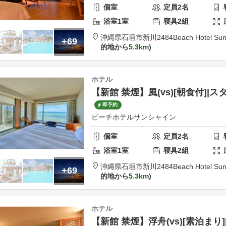
個室
定員
2
名
浴室
1
室
寝具
2
組
沖縄県
石垣市
新川2484
Beach Hotel Sun
+69
的地から
5.3km
ホテル
【新館 禁煙】風(vs)[朝食付]|
即予約
ビーチホテルサンシャイン
個室
定員
2
名
浴室
1
室
寝具
2
組
沖縄県
石垣市
新川2484
Beach Hotel Sun
+69
的地から
5.3km
ホテル
【新館 禁煙】浮舟(vs)[素泊まり