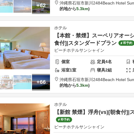
沖縄県
石垣市
新川2484
Beach Hotel Sun
+62
的地から
5.3km
ホテル
【本館・禁煙】スーペリアオーシャ
食付]|スタンダードプラン
即予約
ビーチホテルサンシャイン
個室
定員
4
名
浴室
1
室
寝具
2
組
沖縄県
石垣市
新川2484
Beach Hotel Sun
+66
的地から
5.3km
ホテル
【新館 禁煙】浮舟(vs)[朝食付]
即予約
ビーチホテルサンシャイン