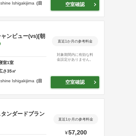
shine Ishigakijima
目
空室確認
ンビュー(vs)[朝
直近1か月の参考料金
対象期間内に有効な料
金設定がありません。
寝室
1
室
広さ
35
㎡
shine Ishigakijima
目
空室確認
|スタンダードプラン
直近1か月の参考料金
57,200
¥