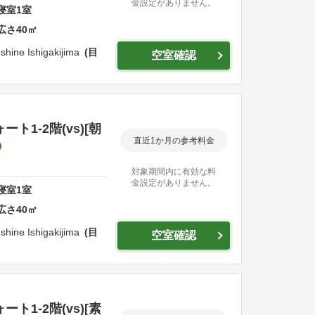
金設定がありません。
寝室
1
室
広さ
40
㎡
shine Ishigakijima
目
空室確認
1-2階(vs)[朝
直近1か月の参考料金
対象期間内に有効な料
金設定がありません。
寝室
1
室
広さ
40
㎡
shine Ishigakijima
目
空室確認
1-2階(vs)[素