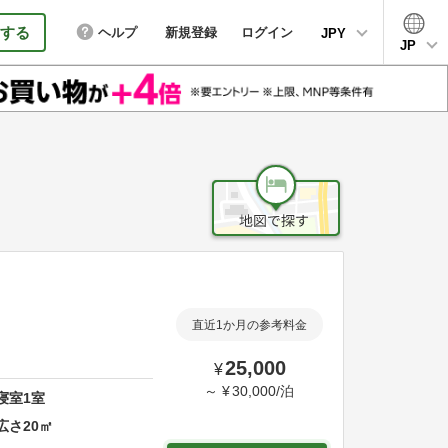
する
ヘルプ
新規登録
ログイン
JPY
JP
直近1か月の参考料金
25,000
¥
～
¥
30,000
/
泊
寝室
1
室
広さ
20
㎡