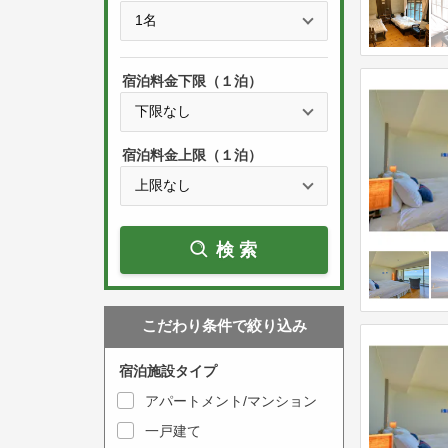
e
t
s
h
s
e
宿泊料金下限（１泊）
t
d
h
o
e
w
宿泊料金上限（１泊）
d
n
o
a
w
r
検索
n
r
a
o
r
w
こだわり条件で絞り込み
r
k
o
e
宿泊施設タイプ
w
y
アパートメント/マンション
k
t
一戸建て
e
o