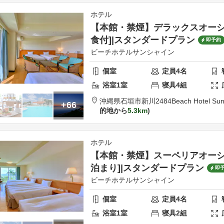
ホテル
【本館・禁煙】デラックスオーシャ
食付]|スタンダードプラン
即予約
ビーチホテルサンシャイン
個室
定員
4
名
浴室
1
室
寝具
4
組
沖縄県
石垣市
新川2484
Beach Hotel Sun
+66
的地から
5.3km
ホテル
【本館・禁煙】スーペリアオーシャ
泊まり]|スタンダードプラン
即
ビーチホテルサンシャイン
個室
定員
4
名
浴室
1
室
寝具
2
組