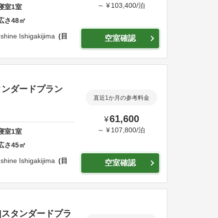
～
¥
103,400
/
泊
寝室
1
室
広さ
48
㎡
shine Ishigakijima
目
空室確認
スタンダードプラン
直近1か月の参考料金
61,600
¥
～
¥
107,800
/
泊
寝室
1
室
広さ
45
㎡
shine Ishigakijima
目
空室確認
]|スタンダードプラ