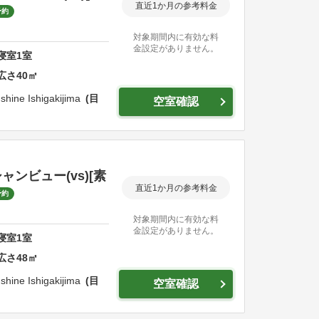
直近1か月の参考料金
予約
対象期間内に有効な料
金設定がありません。
寝室
1
室
広さ
40
㎡
shine Ishigakijima
目
空室確認
ンビュー(vs)[素
直近1か月の参考料金
予約
対象期間内に有効な料
金設定がありません。
寝室
1
室
広さ
48
㎡
shine Ishigakijima
目
空室確認