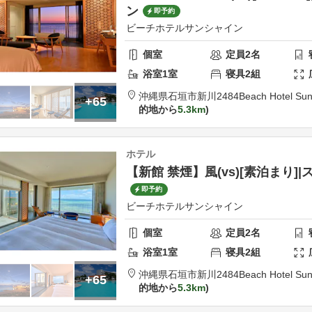
ン
即予約
ビーチホテルサンシャイン
個室
定員
2
名
浴室
1
室
寝具
2
組
沖縄県
石垣市
新川2484
Beach Hotel Sun
+65
的地から
5.3km
ホテル
【新館 禁煙】風(vs)[素泊まり]
即予約
ビーチホテルサンシャイン
個室
定員
2
名
浴室
1
室
寝具
2
組
沖縄県
石垣市
新川2484
Beach Hotel Sun
+65
的地から
5.3km