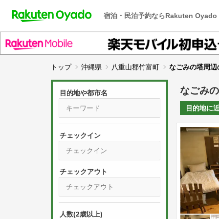
宿泊・民泊予約ならRakuten Oyado
トップ
沖縄県
八重山郡竹富町
なごみの塔周辺
なごみの
目的地や都市名
目的地に
チェックイン
P
r
e
P
s
人数(2歳以上)
r
s