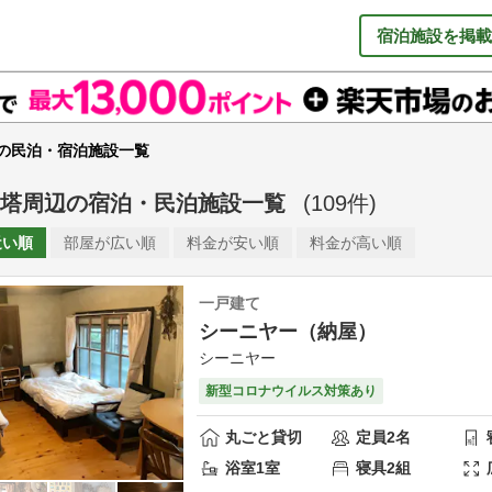
宿泊施設を掲載
の民泊・宿泊施設一覧
塔周辺
の
宿泊・民泊施設一覧
(
109
件)
近い順
部屋が
広い順
料金が
安い順
料金が
高い順
一戸建て
シーニヤー（納屋）
シーニヤー
新型コロナウイルス対策あり
丸ごと貸切
定員
2
名
浴室
1
室
寝具
2
組