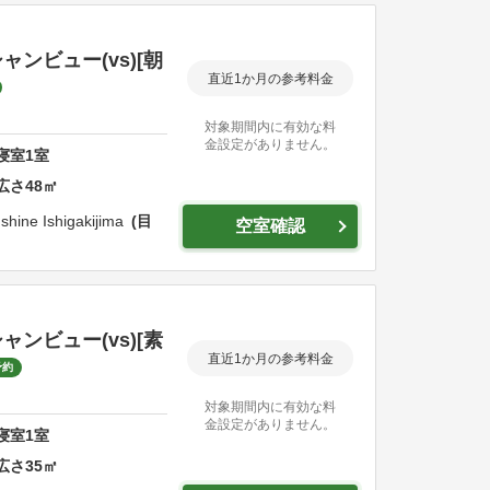
ンビュー(vs)[朝
直近1か月の参考料金
対象期間内に有効な料
金設定がありません。
寝室
1
室
広さ
48
㎡
shine Ishigakijima
目
空室確認
ンビュー(vs)[素
直近1か月の参考料金
予約
対象期間内に有効な料
金設定がありません。
寝室
1
室
広さ
35
㎡