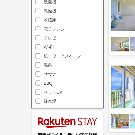
e
洗濯機
l
c
e
乾燥機
a
n
冷蔵庫
l
d
電子レンジ
e
a
テレビ
n
r
Wi-Fi
d
a
机・ワークスペース
a
n
r
温泉
d
a
s
サウナ
n
e
BBQ
d
l
ペットOK
s
e
駐車場
e
c
l
t
e
a
c
d
t