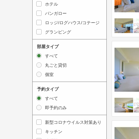
y
ホテル
i
t
n
バンガロー
o
t
ロッジ/ログハウス/コテージ
i
e
グランピング
n
r
t
a
部屋タイプ
e
c
すべて
r
t
丸ごと貸切
a
w
個室
c
i
t
t
予約タイプ
w
h
すべて
i
t
即予約のみ
t
h
h
e
新型コロナウイルス対策あり
t
c
キッチン
h
a