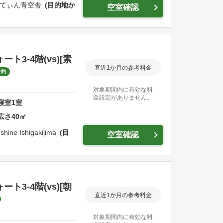
てぃん青空舎
目的地か
空室確認
3-4階(vs)[素
直近1か月の参考料金
予約
対象期間内に有効な料
金設定がありません。
寝室
1
室
広さ
40
㎡
shine Ishigakijima
目
空室確認
3-4階(vs)[朝
直近1か月の参考料金
対象期間内に有効な料