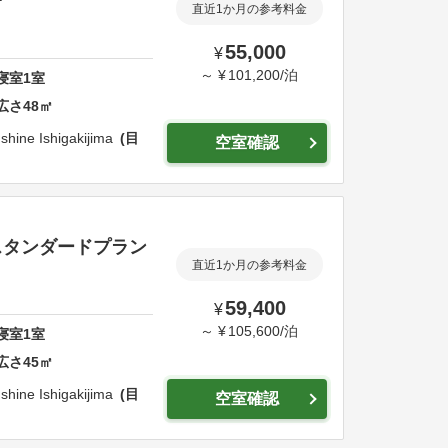
直近1か月の参考料金
55,000
¥
～
¥
101,200
/
泊
寝室
1
室
広さ
48
㎡
shine Ishigakijima
目
空室確認
|スタンダードプラン
直近1か月の参考料金
59,400
¥
～
¥
105,600
/
泊
寝室
1
室
広さ
45
㎡
shine Ishigakijima
目
空室確認