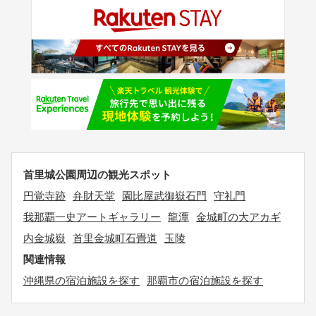
首里城公園周辺の観光スポット
円覚寺跡
弁財天堂
園比屋武御嶽石門
守礼門
我那覇一史アートギャラリー
龍潭
金城町の大アカギ
内金城嶽
首里金城町石畳道
玉陵
関連情報
沖縄県の宿泊施設を探す
那覇市の宿泊施設を探す