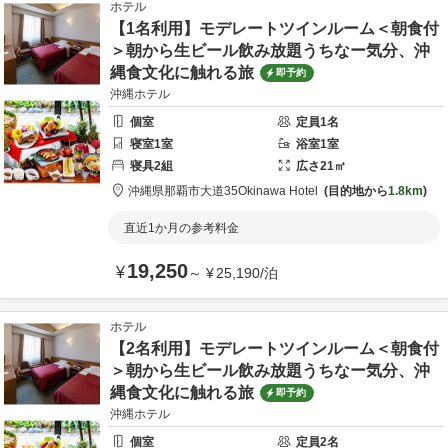
ホテル
【1名利用】モデレートツインルーム＜朝食付
＞朝から生ビール飲み放題うちなー気分、沖
縄食文化に触れる旅
即予約
沖縄ホテル
個室
定員
1
名
寝室
1
室
浴室
1
室
寝具
2
組
広さ
21
㎡
沖縄県
那覇市
大道35
Okinawa Hotel
目的地から
1.8km
直近1か月の参考料金
19,250
¥
～
¥
25,190
/
泊
ホテル
【2名利用】モデレートツインルーム＜朝食付
＞朝から生ビール飲み放題うちなー気分、沖
縄食文化に触れる旅
即予約
沖縄ホテル
個室
定員
2
名