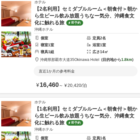
ホテル
【2名利用】セミダブルルーム＜朝食付＞朝か
ら生ビール飲み放題うちなー気分、沖縄食文
化に触れる旅
即予約
沖縄ホテル
個室
定員
2
名
寝室
1
室
浴室
1
室
寝具
1
組
広さ
14
㎡
沖縄県
那覇市
大道35
Okinawa Hotel
目的地から
1.8km
直近1か月の参考料金
16,460
¥
～
¥
20,420
/
泊
ホテル
【1名利用】セミダブルルーム＜朝食付＞朝か
ら生ビール飲み放題うちなー気分、沖縄食文
化に触れる旅
即予約
沖縄ホテル
個室
定員
1
名