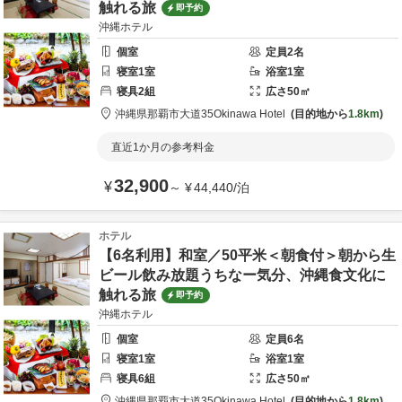
触れる旅
即予約
沖縄ホテル
個室
定員
2
名
寝室
1
室
浴室
1
室
寝具
2
組
広さ
50
㎡
沖縄県
那覇市
大道35
Okinawa Hotel
目的地から
1.8km
直近1か月の参考料金
32,900
¥
～
¥
44,440
/
泊
ホテル
【6名利用】和室／50平米＜朝食付＞朝から生
ビール飲み放題うちなー気分、沖縄食文化に
触れる旅
即予約
沖縄ホテル
個室
定員
6
名
寝室
1
室
浴室
1
室
寝具
6
組
広さ
50
㎡
沖縄県
那覇市
大道35
Okinawa Hotel
目的地から
1.8km