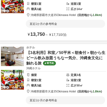
寝室
1
室
浴室
1
室
寝具
1
組
広さ
14
㎡
沖縄県
那覇市
大道35
Okinawa Hotel
目的地から
1.8km
直近1か月の参考料金
13,750
¥
～
¥
17,710
/
泊
ホテル
【3名利用】和室／50平米＜朝食付＞朝から生
ビール飲み放題うちなー気分、沖縄食文化に
触れる旅
即予約
沖縄ホテル
個室
定員
3
名
寝室
1
室
浴室
1
室
寝具
3
組
広さ
50
㎡
沖縄県
那覇市
大道35
Okinawa Hotel
目的地から
1.8km
直近1か月の参考料金