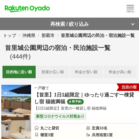
再検索 / 絞り込み
トップ
沖縄県
那覇市
首里城公園周辺の民泊・宿泊施設一覧
首里城公園周辺
の
宿泊・民泊施設一覧
(
444
件)
目的地に
近い順
部屋が
広い順
料金が
安い順
料金が
高い順
注目の宿
一戸建て
【首里】1日1組限定｜ゆったり過ごす一棟貸
し宿 福徳満福
即予約
【1日1組限定】首里の一棟貸し宿 福徳満福
新型コロナウイルス対策あり
丸ごと貸切
定員
10
名
寝室
3
室
共用
浴室
1
室