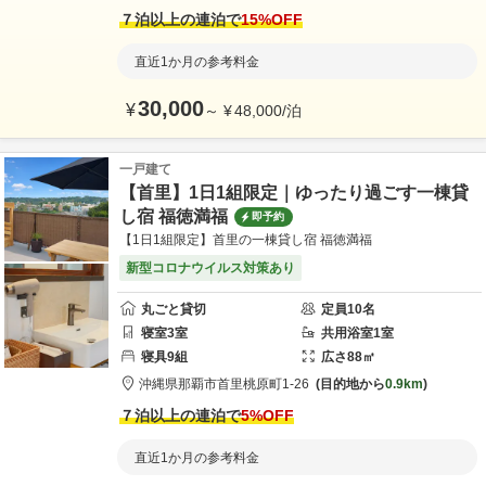
７泊以上の連泊で
15
%OFF
直近1か月の参考料金
30,000
¥
～
¥
48,000
/
泊
一戸建て
【首里】1日1組限定｜ゆったり過ごす一棟貸
し宿 福徳満福
即予約
【1日1組限定】首里の一棟貸し宿 福徳満福
新型コロナウイルス対策あり
丸ごと貸切
定員
10
名
寝室
3
室
共用
浴室
1
室
寝具
9
組
広さ
88
㎡
沖縄県
那覇市
首里桃原町1-26
目的地から
0.9km
７泊以上の連泊で
5
%OFF
直近1か月の参考料金