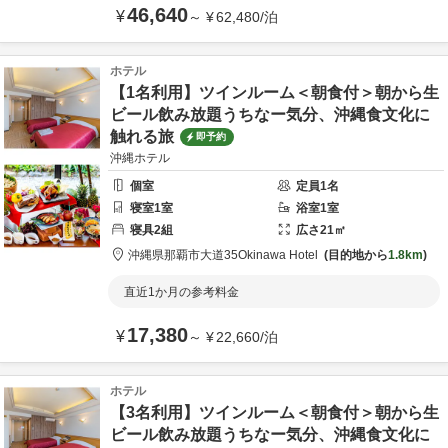
46,640
¥
～
¥
62,480
/
泊
ホテル
【1名利用】ツインルーム＜朝食付＞朝から生
ビール飲み放題うちなー気分、沖縄食文化に
触れる旅
即予約
沖縄ホテル
個室
定員
1
名
寝室
1
室
浴室
1
室
寝具
2
組
広さ
21
㎡
沖縄県
那覇市
大道35
Okinawa Hotel
目的地から
1.8km
直近1か月の参考料金
17,380
¥
～
¥
22,660
/
泊
ホテル
【3名利用】ツインルーム＜朝食付＞朝から生
ビール飲み放題うちなー気分、沖縄食文化に