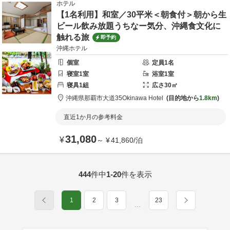
ホテル
【1名利用】和室／30平米＜朝食付＞朝から生
ビール飲み放題うちなー気分、沖縄食文化に
触れる旅
即予約
沖縄ホテル
個室
定員
1
名
寝室
1
室
浴室
1
室
寝具
1
組
広さ
30
㎡
沖縄県
那覇市
大道35
Okinawa Hotel
目的地から
1.8km
直近1か月の参考料金
31,080
¥
～
¥
41,860
/
泊
444
件中
1-20
件を表示
1
2
3
23
…