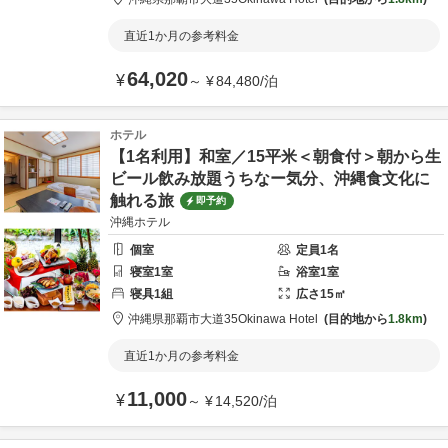
直近1か月の参考料金
64,020
¥
～
¥
84,480
/
泊
ホテル
【1名利用】和室／15平米＜朝食付＞朝から生
ビール飲み放題うちなー気分、沖縄食文化に
触れる旅
即予約
沖縄ホテル
個室
定員
1
名
寝室
1
室
浴室
1
室
寝具
1
組
広さ
15
㎡
沖縄県
那覇市
大道35
Okinawa Hotel
目的地から
1.8km
直近1か月の参考料金
11,000
¥
～
¥
14,520
/
泊