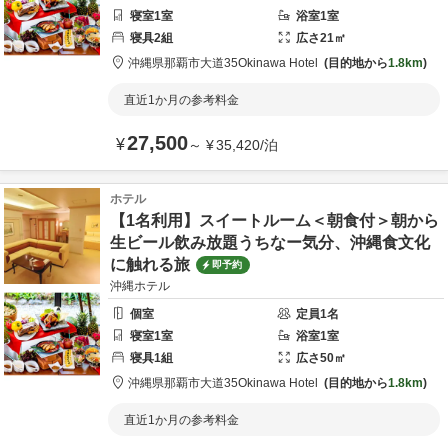
寝室
1
室
浴室
1
室
寝具
2
組
広さ
21
㎡
沖縄県
那覇市
大道35
Okinawa Hotel
目的地から
1.8km
直近1か月の参考料金
27,500
¥
～
¥
35,420
/
泊
ホテル
【1名利用】スイートルーム＜朝食付＞朝から
生ビール飲み放題うちなー気分、沖縄食文化
に触れる旅
即予約
沖縄ホテル
個室
定員
1
名
寝室
1
室
浴室
1
室
寝具
1
組
広さ
50
㎡
沖縄県
那覇市
大道35
Okinawa Hotel
目的地から
1.8km
直近1か月の参考料金