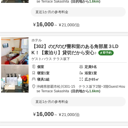
se Terrace Sakashita
目的地から
1.6km
直近1か月の参考料金
16,000
¥
～
¥
21,000
/
泊
ホテル
【302】のびのび畳和室のある角部屋３LD
K！【素泊り】貸切だから安心♪
即予約
ゲストハウス テラス坂下
個室
定員
9
名
寝室
1
室
浴室
1
室
寝具
1
組
広さ
65
㎡
沖縄県
那覇市
松川301-15 テラス坂下2階~3階
Guest Hou
se Terrace Sakashita
目的地から
1.6km
直近1か月の参考料金
16,000
¥
～
¥
21,000
/
泊