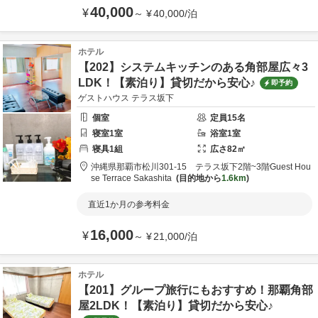
40,000
¥
～
¥
40,000
/
泊
ホテル
【202】システムキッチンのある角部屋広々3
LDK！【素泊り】貸切だから安心♪
即予約
ゲストハウス テラス坂下
個室
定員
15
名
寝室
1
室
浴室
1
室
寝具
1
組
広さ
82
㎡
沖縄県
那覇市
松川301-15 テラス坂下2階~3階
Guest Hou
se Terrace Sakashita
目的地から
1.6km
直近1か月の参考料金
16,000
¥
～
¥
21,000
/
泊
ホテル
【201】グループ旅行にもおすすめ！那覇角部
屋2LDK！【素泊り】貸切だから安心♪