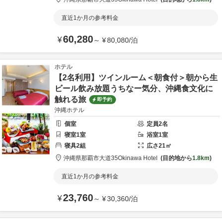
直近1か月の参考料金
60,280
¥
～
¥
80,080
/
泊
ホテル
【2名利用】ツインルーム＜朝食付＞朝から生
ビール飲み放題うちなー気分、沖縄食文化に
触れる旅
即予約
沖縄ホテル
個室
定員
2
名
寝室
1
室
浴室
1
室
寝具
2
組
広さ
21
㎡
沖縄県
那覇市
大道35
Okinawa Hotel
目的地から
1.8km
直近1か月の参考料金
23,760
¥
～
¥
30,360
/
泊