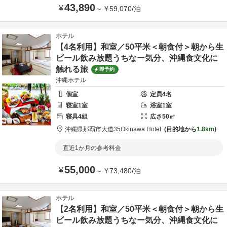
43,890
¥
～
¥
59,070
/
泊
ホテル
【4名利用】和室／50平米＜朝食付＞朝から生
ビール飲み放題うちなー気分、沖縄食文化に
触れる旅
即予約
沖縄ホテル
個室
定員
4
名
寝室
1
室
浴室
1
室
寝具
4
組
広さ
50
㎡
沖縄県
那覇市
大道35
Okinawa Hotel
目的地から
1.8km
直近1か月の参考料金
55,000
¥
～
¥
73,480
/
泊
ホテル
【2名利用】和室／50平米＜朝食付＞朝から生
ビール飲み放題うちなー気分、沖縄食文化に