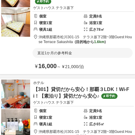
即予約
ゲストハウス テラス坂下
個室
定員
8
名
寝室
1
室
浴室
1
室
寝具
1
組
広さ
78
㎡
沖縄県
那覇市
松川301-15 テラス坂下2階~3階
Guest Hou
se Terrace Sakashita
目的地から
1.6km
直近1か月の参考料金
16,000
¥
～
¥
21,000
/
泊
ホテル
【301】貸切だから安心！那覇３LDK！Wi-F
i！【素泊り】貸切だから安心♪
即予約
ゲストハウス テラス坂下
個室
定員
9
名
寝室
1
室
浴室
1
室
寝具
1
組
広さ
65
㎡
沖縄県
那覇市
松川301-15 テラス坂下2階~3階
Guest Hou