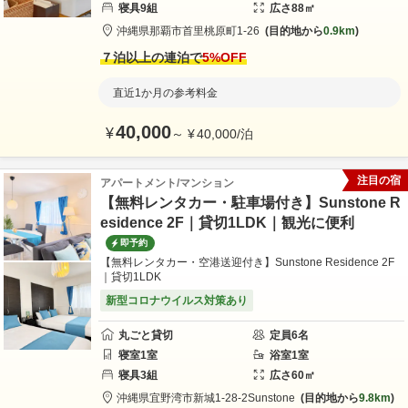
寝具
9
組
広さ
88
㎡
沖縄県
那覇市
首里桃原町1-26
目的地から
0.9km
７泊以上の連泊で
5
%OFF
直近1か月の参考料金
40,000
¥
～
¥
40,000
/
泊
注目の宿
アパートメント/マンション
【無料レンタカー・駐車場付き】Sunstone R
esidence 2F｜貸切1LDK｜観光に便利
即予約
【無料レンタカー・空港送迎付き】Sunstone Residence 2F
｜貸切1LDK
新型コロナウイルス対策あり
丸ごと貸切
定員
6
名
寝室
1
室
浴室
1
室
寝具
3
組
広さ
60
㎡
沖縄県
宜野湾市
新城1-28-2
Sunstone
目的地から
9.8km