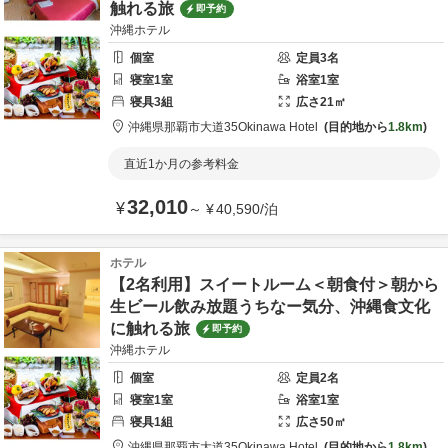
触れる旅
即予約
沖縄ホテル
個室
定員
3
名
寝室
1
室
浴室
1
室
寝具
3
組
広さ
21
㎡
沖縄県
那覇市
大道35
Okinawa Hotel
目的地から
1.8km
直近1か月の参考料金
32,010
¥
～
¥
40,590
/
泊
ホテル
【2名利用】スイートルーム＜朝食付＞朝から
生ビール飲み放題うちなー気分、沖縄食文化
に触れる旅
即予約
沖縄ホテル
個室
定員
2
名
寝室
1
室
浴室
1
室
寝具
1
組
広さ
50
㎡
沖縄県
那覇市
大道35
Okinawa Hotel
目的地から
1.8km