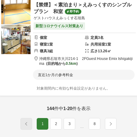
【禁煙】＜素泊まり＞えみっくすのシンプル
プラン 和室
即予約
ゲストハウスえみっくす石垣島
新型コロナウイルス対策あり
個室
定員
3
名
寝室
1
室
共用
浴室
1
室
寝具
3
組
広さ
13.26
㎡
沖縄県
石垣市
大川214-1 2F
Guest House Emix Ishigakiji
ma
目的地から
0.5km
直近1か月の参考料金
対象期間内に有効な料金設定がありません。
144
件中
1-20
件を表示
1
2
3
8
…