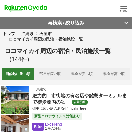
再検索 / 絞り込み
トップ
沖縄県
石垣市
ロコマイカイ周辺の民泊・宿泊施設一覧
ロコマイカイ周辺
の
宿泊・民泊施設一覧
(
144
件)
目的地に
近い順
部屋が
広い順
料金が
安い順
料金が
高い順
一戸建て
魅力的！市街地の有名店や離島ターミナルま
で徒歩圏内の宿
即予約
街中に広い庭のある宿 palm tree
新型コロナウイルス対策あり
Excellent!
5.0
/5
1
件の評価