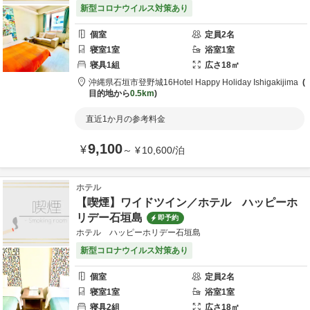
新型コロナウイルス対策あり
個室
定員
2
名
寝室
1
室
浴室
1
室
寝具
1
組
広さ
18
㎡
沖縄県
石垣市
登野城16
Hotel Happy Holiday Ishigakijima
目的地から
0.5km
直近1か月の参考料金
9,100
¥
～
¥
10,600
/
泊
ホテル
【喫煙】ワイドツイン／ホテル ハッピーホ
リデー石垣島
即予約
ホテル ハッピーホリデー石垣島
新型コロナウイルス対策あり
個室
定員
2
名
寝室
1
室
浴室
1
室
寝具
2
組
広さ
18
㎡