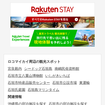
ロコマイカイ周辺の観光スポット
宮良殿内
シードッグ石垣島
南嶋民俗資料館
石垣市立八重山博物館
いしがきいちば
石垣市特産品販売センター
石垣市公設市場
東運輸
石垣氏庭園
石垣島マリンタイム
関連情報
沖縄県の宿泊施設を探す
石垣市の宿泊施設を探す