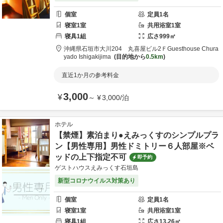
個室
定員
1
名
寝室
1
室
共用
浴室
1
室
寝具
1
組
広さ
999
㎡
沖縄県
石垣市
大川204 丸喜屋ビル2Ｆ
Guesthouse Chura
yado Ishigakijima
目的地から
0.5km
直近1か月の参考料金
3,000
¥
～
¥
3,000
/
泊
ホテル
【禁煙】素泊まり●えみっくすのシンプルプラ
ン【男性専用】男性ドミトリー６人部屋※ベ
ッドの上下指定不可
即予約
ゲストハウスえみっくす石垣島
新型コロナウイルス対策あり
個室
定員
1
名
寝室
1
室
共用
浴室
1
室
寝具
1
組
広さ
13.26
㎡