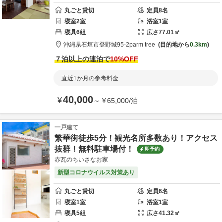
丸ごと貸切
定員
8
名
寝室
2
室
浴室
1
室
寝具
6
組
広さ
77.01
㎡
沖縄県
石垣市
登野城95-2
parm tree
目的地から
0.3km
７泊以上の連泊で
10
%OFF
直近1か月の参考料金
40,000
¥
～
¥
65,000
/
泊
一戸建て
繁華街徒歩5分！観光名所多数あり！アクセス
抜群！無料駐車場付！
即予約
赤瓦のちいさなお家
新型コロナウイルス対策あり
丸ごと貸切
定員
6
名
寝室
1
室
浴室
1
室
寝具
5
組
広さ
41.32
㎡