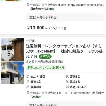
沖縄県
石垣市
登野城16
Hotel Happy Holiday Ishigakijima
目的地から
0.5km
直近1か月の参考料金
13,600
¥
～
¥
15,100
/
泊
一戸建て
送迎無料！レンタカーオプションあり【すら
ぶやーexcellent】一棟貸し離島ターミナル徒
歩７分
即予約
古き良き沖縄が残る登野城館
新型コロナウイルス対策あり
丸ごと貸切
定員
8
名
寝室
1
室
浴室
1
室
寝具
8
組
広さ
90.54
㎡
沖縄県
石垣市
登野城４０－３－１
Tonoshirokan
目的地か
ら
0.5km
直近1か月の参考料金