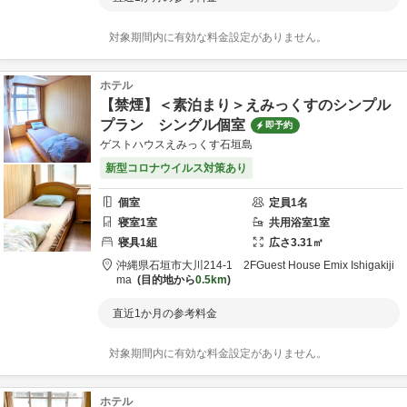
対象期間内に有効な料金設定がありません。
ホテル
【禁煙】＜素泊まり＞えみっくすのシンプル
プラン シングル個室
即予約
ゲストハウスえみっくす石垣島
新型コロナウイルス対策あり
個室
定員
1
名
寝室
1
室
共用
浴室
1
室
寝具
1
組
広さ
3.31
㎡
沖縄県
石垣市
大川214-1 2F
Guest House Emix Ishigakiji
ma
目的地から
0.5km
直近1か月の参考料金
対象期間内に有効な料金設定がありません。
ホテル