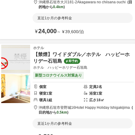
沖縄県
石垣市
大川181-2
Akagawara no chiisana ouchi
目
的地から
0.4km
直近1か月の参考料金
24,000
¥
～
¥
39,600
/
泊
ホテル
【禁煙】ワイドダブル／ホテル ハッピーホ
リデー石垣島
即予約
ホテル ハッピーホリデー石垣島
新型コロナウイルス対策あり
個室
定員
2
名
寝室
1
室
浴室
1
室
寝具
1
組
広さ
18
㎡
沖縄県
石垣市
登野城16
Hotel Happy Holiday Ishigakijima
目的地から
0.5km
直近1か月の参考料金