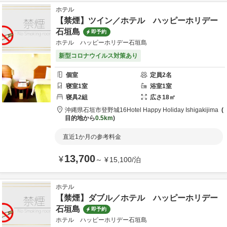
ホテル
【禁煙】ツイン／ホテル ハッピーホリデー
石垣島
即予約
ホテル ハッピーホリデー石垣島
新型コロナウイルス対策あり
個室
定員
2
名
寝室
1
室
浴室
1
室
寝具
2
組
広さ
18
㎡
沖縄県
石垣市
登野城16
Hotel Happy Holiday Ishigakijima
目的地から
0.5km
直近1か月の参考料金
13,700
¥
～
¥
15,100
/
泊
ホテル
【禁煙】ダブル／ホテル ハッピーホリデー
石垣島
即予約
ホテル ハッピーホリデー石垣島