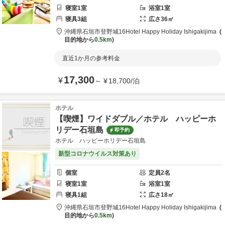
寝室
1
室
浴室
1
室
寝具
3
組
広さ
36
㎡
沖縄県
石垣市
登野城16
Hotel Happy Holiday Ishigakijima
目的地から
0.5km
直近1か月の参考料金
17,300
¥
～
¥
18,700
/
泊
ホテル
【喫煙】ワイドダブル／ホテル ハッピーホ
リデー石垣島
即予約
ホテル ハッピーホリデー石垣島
新型コロナウイルス対策あり
個室
定員
2
名
寝室
1
室
浴室
1
室
寝具
1
組
広さ
18
㎡
沖縄県
石垣市
登野城16
Hotel Happy Holiday Ishigakijima
目的地から
0.5km