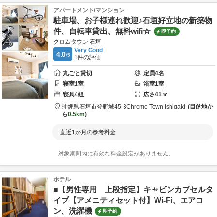
アパートメント/マンション
駐車場、お子様連れ歓迎♪石垣好立地の新築物
件、自転車貸出、無料wifi☆
即予約
クロムタウン 石垣
Very Good
4.0
/5
1
件の評価
丸ごと貸切
定員
4
名
寝室
1
室
浴室
1
室
寝具
4
組
広さ
41
㎡
沖縄県
石垣市
登野城45-3
Chrome Town Ishigaki
目的地か
ら
0.5km
直近1か月の参考料金
対象期間内に有効な料金設定がありません。
ホテル
■【男性専用 上段指定】キャビンカプセルタ
イプ【アメニティセット付】Wi-Fi、エアコ
ン、洗濯機
即予約