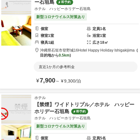
ー石垣島
即予約
ホテル ハッピーホリデー石垣島
新型コロナウイルス対策あり
個室
定員
1
名
寝室
1
室
浴室
1
室
寝具
1
組
広さ
18
㎡
沖縄県
石垣市
登野城16
Hotel Happy Holiday Ishigakijima
目的地から
0.5km
直近1か月の参考料金
7,900
¥
～
¥
9,300
/
泊
ホテル
【禁煙】ワイドトリプル／ホテル ハッピー
ホリデー石垣島
即予約
ホテル ハッピーホリデー石垣島
新型コロナウイルス対策あり
個室
定員
5
名