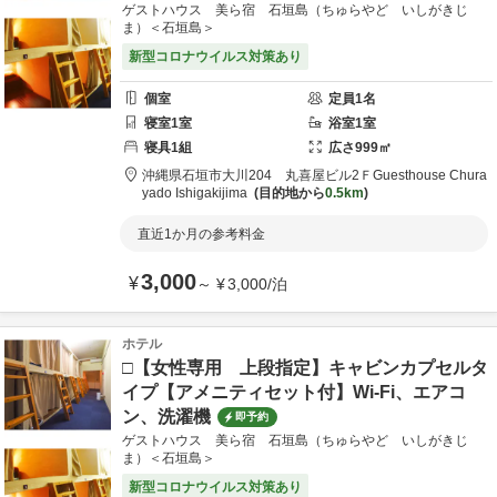
ゲストハウス 美ら宿 石垣島（ちゅらやど いしがきじ
ま）＜石垣島＞
新型コロナウイルス対策あり
個室
定員
1
名
寝室
1
室
浴室
1
室
寝具
1
組
広さ
999
㎡
沖縄県
石垣市
大川204 丸喜屋ビル2Ｆ
Guesthouse Chura
yado Ishigakijima
目的地から
0.5km
直近1か月の参考料金
3,000
¥
～
¥
3,000
/
泊
ホテル
□【女性専用 上段指定】キャビンカプセルタ
イプ【アメニティセット付】Wi-Fi、エアコ
ン、洗濯機
即予約
ゲストハウス 美ら宿 石垣島（ちゅらやど いしがきじ
ま）＜石垣島＞
新型コロナウイルス対策あり