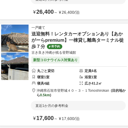
26,400
¥
～
¥
26,400
/
泊
一戸建て
送迎無料！レンタカーオプションあり【あか
がーらpremium】一棟貸し離島ターミナル徒
歩７分
即予約
古き良き沖縄が残る登野城館
新型コロナウイルス対策あり
丸ごと貸切
定員
4
名
寝室
1
室
浴室
1
室
寝具
4
組
広さ
41.2
㎡
沖縄県
石垣市
登野城４０－３－１
Tonoshirokan
目的地か
ら
0.5km
直近1か月の参考料金
17,600
¥
～
¥
17,600
/
泊