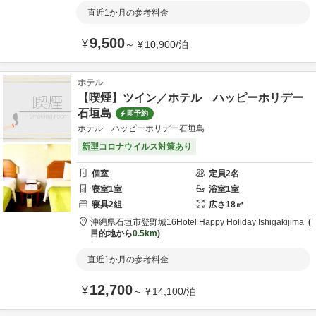
直近1か月の参考料金
9,500
¥
～
¥
10,900
/
泊
ホテル
【喫煙】ツイン／ホテル ハッピーホリデー
石垣島
即予約
ホテル ハッピーホリデー石垣島
新型コロナウイルス対策あり
個室
定員
2
名
寝室
1
室
浴室
1
室
寝具
2
組
広さ
18
㎡
沖縄県
石垣市
登野城16
Hotel Happy Holiday Ishigakijima
目的地から
0.5km
直近1か月の参考料金
12,700
¥
～
¥
14,100
/
泊