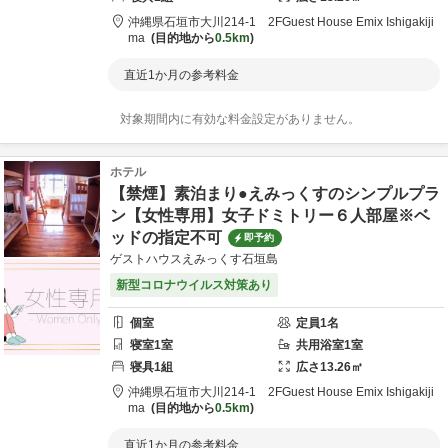
沖縄県
石垣市
大川214-1 2F
Guest House Emix Ishigakiji
ma
目的地から
0.5km
直近1か月の参考料金
対象期間内に有効な料金設定がありません。
ホテル
【禁煙】素泊まり●えみっくすのシンプルプラ
ン【女性専用】女子ドミトリー６人部屋※ベ
ッドの指定不可
即予約
ゲストハウスえみっくす石垣島
新型コロナウイルス対策あり
個室
定員
1
名
寝室
1
室
共用
浴室
1
室
寝具
1
組
広さ
13.26
㎡
沖縄県
石垣市
大川214-1 2F
Guest House Emix Ishigakiji
ma
目的地から
0.5km
直近1か月の参考料金