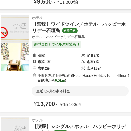
9,500
¥
～
¥
11,300
/
泊
ホテル
【禁煙】ワイドツイン／ホテル ハッピーホ
リデー石垣島
即予約
ホテル ハッピーホリデー石垣島
新型コロナウイルス対策あり
個室
定員
2
名
寝室
1
室
浴室
1
室
寝具
2
組
広さ
18
㎡
沖縄県
石垣市
登野城16
Hotel Happy Holiday Ishigakijima
目的地から
0.5km
直近1か月の参考料金
13,700
¥
～
¥
15,100
/
泊
ホテル
【喫煙】シングル／ホテル ハッピーホリデ