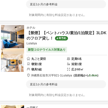
直近1か月の参考料金
対象期間内に有効な料金設定がありません。
ホテル
【禁煙】【ペントハウス/素泊/1泊限定】3LDK
のフロア貸し！
即予約
Lulaliya
新型コロナウイルス対策あり
丸ごと貸切
定員
6
名
寝室
1
室
浴室
1
室
寝具
5
組
広さ
60
㎡
沖縄県
石垣市
川平921-1
Lulaliya
目的地から
0.4km
直近1か月の参考料金
対象期間内に有効な料金設定がありません。
一戸建て