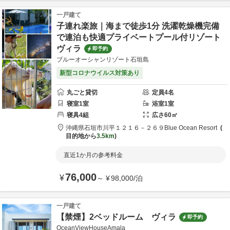
一戸建て
子連れ楽旅｜海まで徒歩1分 洗濯乾燥機完備
で連泊も快適プライベートプール付リゾート
ヴィラ
即予約
ブルーオーシャンリゾート石垣島
新型コロナウイルス対策あり
丸ごと貸切
定員
4
名
寝室
1
室
浴室
1
室
寝具
4
組
広さ
60
㎡
沖縄県
石垣市
川平１２１６－２６９
Blue Ocean Resort
目的地から
3.5km
直近1か月の参考料金
76,000
¥
～
¥
98,000
/
泊
一戸建て
【禁煙】2ベッドルーム ヴィラ
即予約
OceanViewHouseAmala