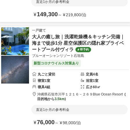
直近1か月の参考料金
149,300
¥
～
¥
219,800
/
泊
一戸建て
大人の癒し旅｜洗濯乾燥機＆キッチン完備｜
海まで徒歩1分 星空保護区の隠れ家プライベ
ートプール付ヴィラ
即予約
ブルーオーシャンリゾート石垣島
新型コロナウイルス対策あり
丸ごと貸切
定員
4
名
寝室
1
室
浴室
1
室
寝具
4
組
広さ
60
㎡
沖縄県
石垣市
川平１２１６－２６９
Blue Ocean Resort
目的地から
3.5km
直近1か月の参考料金
76,000
¥
～
¥
98,000
/
泊