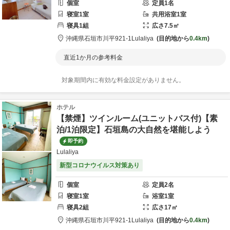
個室
定員
1
名
寝室
1
室
共用
浴室
1
室
寝具
1
組
広さ
7.5
㎡
沖縄県
石垣市
川平921-1
Lulaliya
目的地から
0.4km
直近1か月の参考料金
対象期間内に有効な料金設定がありません。
ホテル
【禁煙】ツインルーム(ユニットバス付)【素
泊/1泊限定】石垣島の大自然を堪能しよう
即予約
Lulaliya
新型コロナウイルス対策あり
個室
定員
2
名
寝室
1
室
浴室
1
室
寝具
2
組
広さ
17
㎡
沖縄県
石垣市
川平921-1
Lulaliya
目的地から
0.4km