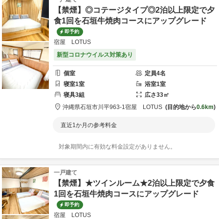
【禁煙】◎コテージタイプ◎2泊以上限定で夕
食1回を石垣牛焼肉コースにアップグレード
即予約
宿屋 LOTUS
新型コロナウイルス対策あり
個室
定員
4
名
寝室
1
室
浴室
1
室
寝具
3
組
広さ
33
㎡
沖縄県
石垣市
川平963-1
宿屋 LOTUS
目的地から
0.6km
直近1か月の参考料金
対象期間内に有効な料金設定がありません。
一戸建て
【禁煙】★ツインルーム★2泊以上限定で夕食
1回を石垣牛焼肉コースにアップグレード
即予約
宿屋 LOTUS