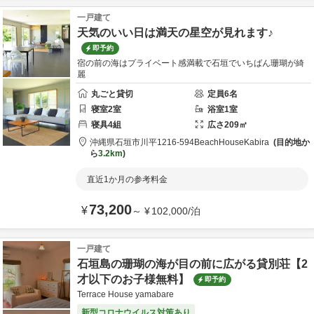
一戸建て
天気のいい日は満天の星空が見れます♪
即予約
宿の前の海はプライベート感満載で石垣でいちばん珊瑚が綺
麗
丸ごと貸切
定員
6
名
寝室
2
室
浴室
1
室
寝具
4
組
広さ
209
㎡
沖縄県
石垣市
川平1216-594
BeachHouseKabira
目的地か
ら
3.2km
直近1か月の参考料金
73,200
¥
～
¥
102,000
/
泊
一戸建て
石垣島の珊瑚の海が目の前に広がる貸別荘【2
才以下のお子様無料】
即予約
Terrace House yamabare
新型コロナウイルス対策あり