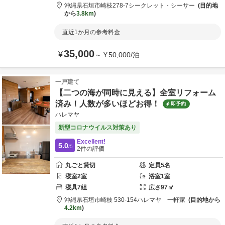
沖縄県
石垣市
崎枝278-7
シークレット・シーサー
目的地
から
3.8km
直近1か月の参考料金
35,000
¥
～
¥
50,000
/
泊
一戸建て
【二つの海が同時に見える】全室リフォーム
済み！人数が多いほどお得！
即予約
ハレマヤ
新型コロナウイルス対策あり
Excellent!
5.0
/5
2
件の評価
丸ごと貸切
定員
5
名
寝室
2
室
浴室
1
室
寝具
7
組
広さ
97
㎡
沖縄県
石垣市
崎枝 530-154
ハレマヤ 一軒家
目的地から
4.2km