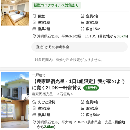
新型コロナウイルス対策あり
個室
定員
2
名
寝室
1
室
浴室
1
室
寝具
2
組
広さ
15
㎡
沖縄県
石垣市
川平963-1
宿屋 LOTUS
目的地から
0.6km
直近1か月の参考料金
対象期間内に有効な料金設定がありません。
一戸建て
【農家民宿光星・1日1組限定】我が家のよう
に寛ぐ2LDK一軒家貸切
即予約
農家民宿光星 ＜石垣島＞
丸ごと貸切
定員
8
名
寝室
2
室
浴室
1
室
寝具
1
組
広さ
54
㎡
沖縄県
石垣市
川平大嵩1218-391
農家民宿 光星
目的地
から
2.6km