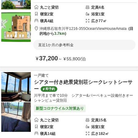
丸ごと貸切
定員
4
名
寝室
2
室
浴室
1
室
寝具
4
組
広さ
77
㎡
沖縄県
石垣市
川平1216-355
OceanViewHouseAmala
目
的地から
3.7km
直近1か月の参考料金
37,200
¥
～
¥
55,800
/
泊
一戸建て
シアター付き絶景貸別荘シークレットシーサ
ー
即予約
川平湾まで車で10分 シアター&バーベキュー設備付きオー
シャンビュー貸別荘
新型コロナウイルス対策あり
丸ごと貸切
定員
15
名
寝室
2
室
浴室
1
室
寝具
14
組
広さ
182
㎡