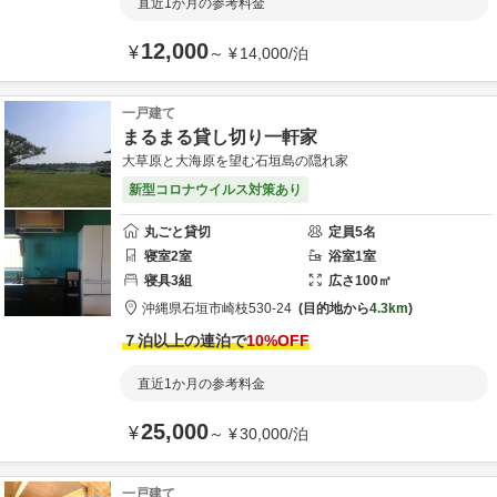
直近1か月の参考料金
12,000
¥
～
¥
14,000
/
泊
一戸建て
まるまる貸し切り一軒家
大草原と大海原を望む石垣島の隠れ家
新型コロナウイルス対策あり
丸ごと貸切
定員
5
名
寝室
2
室
浴室
1
室
寝具
3
組
広さ
100
㎡
沖縄県
石垣市
崎枝530-24
目的地から
4.3km
７泊以上の連泊で
10
%OFF
直近1か月の参考料金
25,000
¥
～
¥
30,000
/
泊
一戸建て