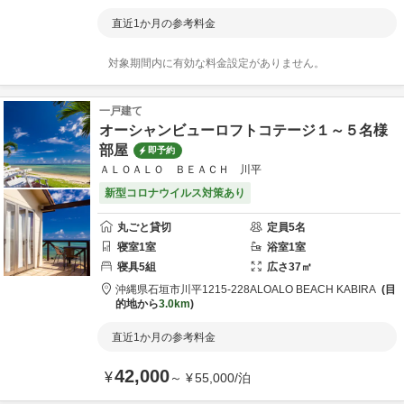
直近1か月の参考料金
対象期間内に有効な料金設定がありません。
一戸建て
オーシャンビューロフトコテージ１～５名様
部屋
即予約
ＡＬＯＡＬＯ ＢＥＡＣＨ 川平
新型コロナウイルス対策あり
丸ごと貸切
定員
5
名
寝室
1
室
浴室
1
室
寝具
5
組
広さ
37
㎡
沖縄県
石垣市
川平1215-228
ALOALO BEACH KABIRA
目
的地から
3.0km
直近1か月の参考料金
42,000
¥
～
¥
55,000
/
泊