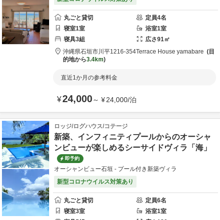
丸ごと貸切
定員
4
名
寝室
1
室
浴室
1
室
寝具
3
組
広さ
91
㎡
沖縄県
石垣市
川平1216-354
Terrace House yamabare
目
的地から
3.4km
直近1か月の参考料金
24,000
¥
～
¥
24,000
/
泊
ロッジ/ログハウス/コテージ
新築、インフィニティプールからのオーシャ
ンビューが楽しめるシーサイドヴィラ「海」
即予約
オーシャンビュー石垣 - プール付き新築ヴィラ
新型コロナウイルス対策あり
丸ごと貸切
定員
6
名
寝室
3
室
浴室
1
室