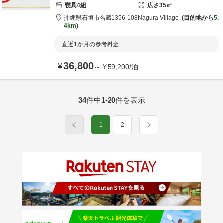
寝具
4
組
広さ
35
㎡
沖縄県
石垣市
名蔵1356-108
Nagura Village
目的地から
5.
4km
直近1か月の参考料金
36,800
¥
～
¥
59,200
/
泊
34
件中
1-20
件を表示
1
2