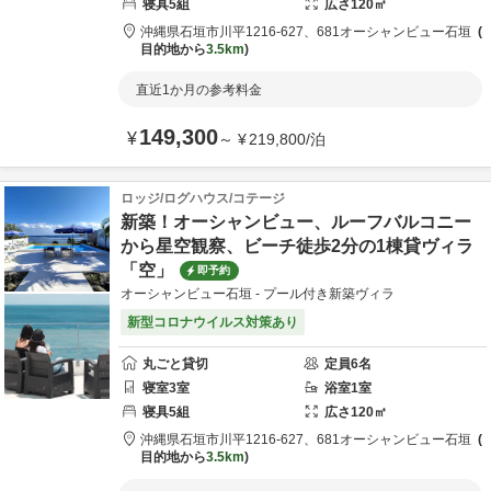
寝具
5
組
広さ
120
㎡
沖縄県
石垣市
川平1216-627、681
オーシャンビュー石垣
目的地から
3.5km
直近1か月の参考料金
149,300
¥
～
¥
219,800
/
泊
ロッジ/ログハウス/コテージ
新築！オーシャンビュー、ルーフバルコニー
から星空観察、ビーチ徒歩2分の1棟貸ヴィラ
「空」
即予約
オーシャンビュー石垣 - プール付き新築ヴィラ
新型コロナウイルス対策あり
丸ごと貸切
定員
6
名
寝室
3
室
浴室
1
室
寝具
5
組
広さ
120
㎡
沖縄県
石垣市
川平1216-627、681
オーシャンビュー石垣
目的地から
3.5km