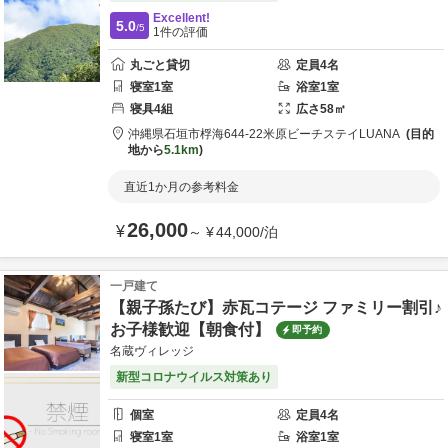
Excellent!
5.0
/5
1
件の評価
丸ごと貸切
定員
4
名
寝室
1
室
浴室
1
室
寝具
4
組
広さ
58
㎡
沖縄県
石垣市
桴海644-22
米原ビーチステイLUANA
目的
地から
5.1km
直近1か月の参考料金
26,000
¥
～
¥
44,000
/
泊
一戸建て
【親子孫たび】赤瓦コテージ ファミリー割引♪
お子様歓迎【朝食付】
即予約
名蔵ヴィレッジ
新型コロナウイルス対策あり
個室
定員
4
名
寝室
1
室
浴室
1
室