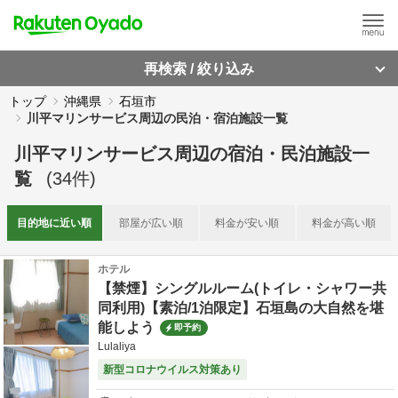
再検索 / 絞り込み
トップ
沖縄県
石垣市
川平マリンサービス周辺の民泊・宿泊施設一覧
川平マリンサービス周辺
の
宿泊・民泊施設一
覧
(
34
件)
目的地に
近い順
部屋が
広い順
料金が
安い順
料金が
高い順
ホテル
【禁煙】シングルルーム(トイレ・シャワー共
同利用)【素泊/1泊限定】石垣島の大自然を堪
能しよう
即予約
Lulaliya
新型コロナウイルス対策あり