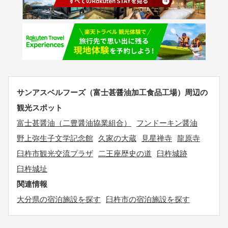
サンアスベルフーズ（富士甚醤油加工食品工場）周辺の
観光スポット
富士甚醤油（二豊醤油協業組合）
フンドーキン醤油
野上弥生子文学記念館
久家の大蔵
見星禅寺
龍原寺
臼杵市観光交流プラザ
二王座歴史の道
臼杵城跡
臼杵城址
関連情報
大分県の宿泊施設を探す
臼杵市の宿泊施設を探す