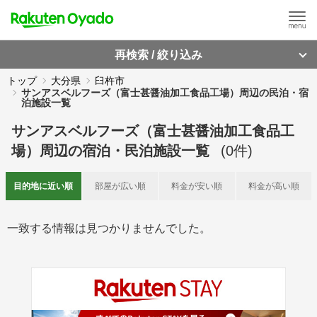
再検索 / 絞り込み
トップ
大分県
臼杵市
サンアスベルフーズ（富士甚醤油加工食品工場）周辺の民泊・宿
泊施設一覧
サンアスベルフーズ（富士甚醤油加工食品工
場）周辺
の
宿泊・民泊施設一覧
(
0
件)
目的地に
近い順
部屋が
広い順
料金が
安い順
料金が
高い順
一致する情報は見つかりませんでした。