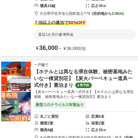
寝具
10
組
広さ
30
㎡
大分県
宇佐市
安心院町龍王779
目的地から
2.9km
７泊以上の連泊で
50
%OFF
直近1か月の参考料金
36,000
¥
～
¥
36,000
/
泊
一戸建て
【ホテルとは異なる滞在体験、秘密基地みた
いな一棟貸別荘】【炭火バーベキュー道具一
式付き】素泊まり
即予約
【炭火バーベキュー道具一式付き】【ホテルとは異なる滞在
体験、秘密基地みたいな一棟貸別荘】素泊まり
新型コロナウイルス対策あり
丸ごと貸切
定員
6
名
寝室
2
室
浴室
2
室
寝具
6
組
広さ
30
㎡
大分県
宇佐市
安心院町龍王445
古民家BASE・龍王
目的