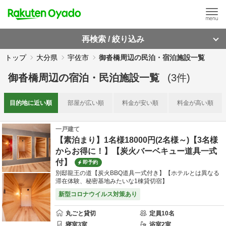
再検索 / 絞り込み
トップ
大分県
宇佐市
御沓橋周辺の民泊・宿泊施設一覧
御沓橋周辺
の
宿泊・民泊施設一覧
(
3
件)
目的地に
近い順
部屋が
広い順
料金が
安い順
料金が
高い順
一戸建て
【素泊まり】1名様18000円(2名様～)【3名様
からお得に！】【炭火バーベキュー道具一式
付】
即予約
別邸龍王の道【炭火BBQ道具一式付き】【ホテルとは異なる
滞在体験、秘密基地みたいな1棟貸切宿】
新型コロナウイルス対策あり
丸ごと貸切
定員
10
名
寝室
3
室
浴室
2
室