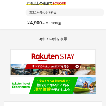
７泊以上の連泊で
20
%OFF
直近1か月の参考料金
4,900
¥
～
¥
5,900
/
泊
3
件中
1-3
件を表示