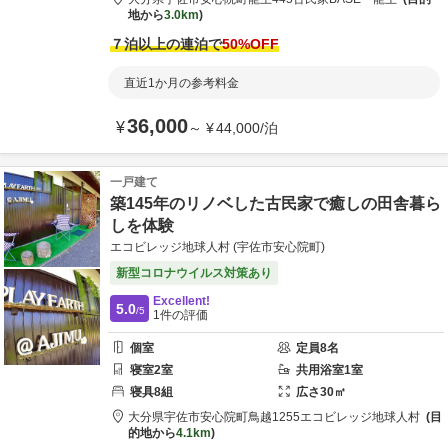
地から
3.0km
７泊以上の連泊で
50
%OFF
直近1か月の参考料金
36,000
¥
～
¥
44,000
/
泊
一戸建て
築145年のリノベした古民家で癒しの田舎暮ら
しを体験
エコビレッジ地球人村 (宇佐市安心院町)
新型コロナウイルス対策あり
Excellent!
5.0
/5
1
件の評価
個室
定員
8
名
寝室
2
室
共用
浴室
1
室
寝具
8
組
広さ
30
㎡
大分県
宇佐市
安心院町鳥越1255
エコビレッジ地球人村
目
的地から
4.1km