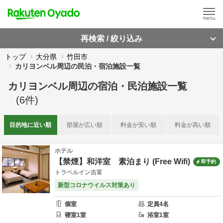
再検索 / 絞り込み
トップ
大分県
竹田市
カリヨンベル周辺の民泊・宿泊施設一覧
カリヨンベル周辺
の
宿泊・民泊施設一覧
(
6
件)
目的地に
近い順
部屋が
広い順
料金が
安い順
料金が
高い順
ホテル
【禁煙】和洋室 素泊まり (Free Wifi)
即予約
トラベルイン吉富
新型コロナウイルス対策あり
個室
定員
4
名
寝室
1
室
浴室
1
室