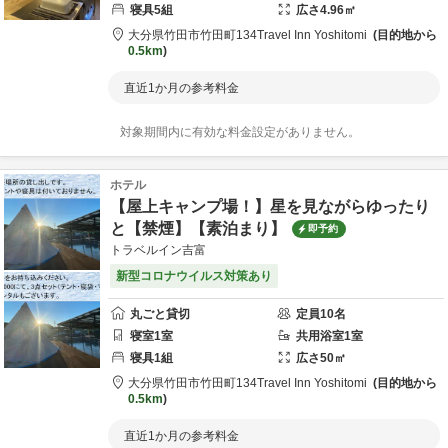
寝具
5
組
広さ
4.96
㎡
大分県
竹田市
竹田町134
Travel Inn Yoshitomi
目的地から
0.5km
直近1か月の参考料金
対象期間内に有効な料金設定がありません。
ホテル
【屋上キャンプ場！】星を見ながらゆったり
と【禁煙】【素泊まり】
即予約
トラベルイン吉富
新型コロナウイルス対策あり
丸ごと貸切
定員
10
名
寝室
1
室
共用
浴室
1
室
寝具
1
組
広さ
50
㎡
大分県
竹田市
竹田町134
Travel Inn Yoshitomi
目的地から
0.5km
直近1か月の参考料金