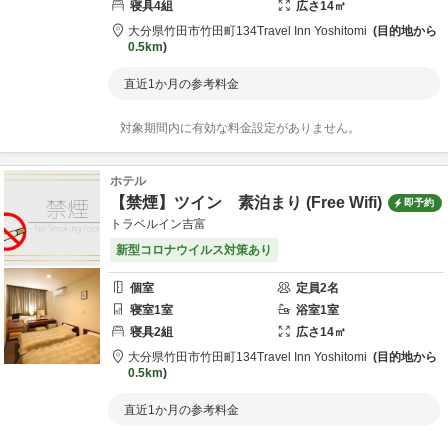
寝具
4
組
広さ
14
㎡
大分県
竹田市
竹田町134
Travel Inn Yoshitomi
目的地から
0.5km
直近1か月の参考料金
対象期間内に有効な料金設定がありません。
ホテル
【禁煙】ツイン 素泊まり (Free Wifi)
即予約
トラベルイン吉富
新型コロナウイルス対策あり
個室
定員
2
名
寝室
1
室
浴室
1
室
寝具
2
組
広さ
14
㎡
大分県
竹田市
竹田町134
Travel Inn Yoshitomi
目的地から
0.5km
直近1か月の参考料金