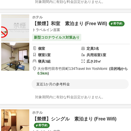
対象期間内に有効な料金設定がありません。
ホテル
【禁煙】和室 素泊まり (Free Wifi)
即予約
トラベルイン吉富
新型コロナウイルス対策あり
個室
定員
3
名
寝室
1
室
共用
浴室
1
室
寝具
3
組
広さ
20
㎡
大分県
竹田市
竹田町134
Travel Inn Yoshitomi
目的地から
0.5km
直近1か月の参考料金
対象期間内に有効な料金設定がありません。
ホテル
【禁煙】シングル 素泊まり (Free Wifi)
即予約