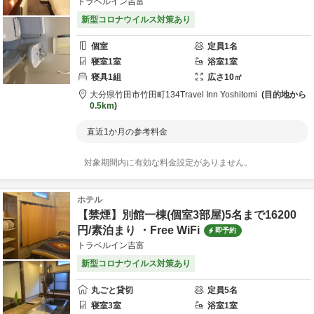
トラベルイン吉富
新型コロナウイルス対策あり
個室
定員
1
名
寝室
1
室
浴室
1
室
寝具
1
組
広さ
10
㎡
大分県
竹田市
竹田町134
Travel Inn Yoshitomi
目的地から
0.5km
直近1か月の参考料金
対象期間内に有効な料金設定がありません。
ホテル
【禁煙】別館一棟(個室3部屋)5名まで16200
円/素泊まり ・Free WiFi
即予約
トラベルイン吉富
新型コロナウイルス対策あり
丸ごと貸切
定員
5
名
寝室
3
室
浴室
1
室