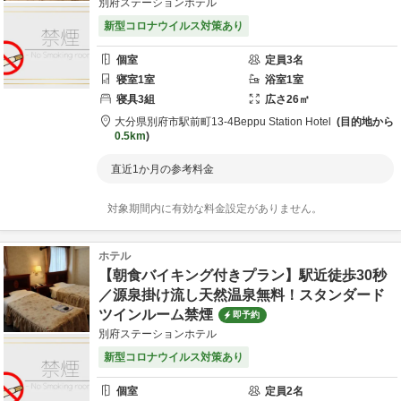
別府ステーションホテル
新型コロナウイルス対策あり
個室
定員
3
名
寝室
1
室
浴室
1
室
寝具
3
組
広さ
26
㎡
大分県
別府市
駅前町13-4
Beppu Station Hotel
目的地から
0.5km
直近1か月の参考料金
対象期間内に有効な料金設定がありません。
ホテル
【朝食バイキング付きプラン】駅近徒歩30秒
／源泉掛け流し天然温泉無料！スタンダード
ツインルーム禁煙
即予約
別府ステーションホテル
新型コロナウイルス対策あり
個室
定員
2
名