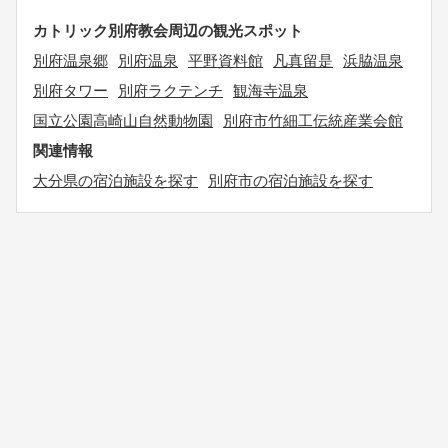
カトリック別府教会周辺の観光スポット
別府温泉郷
別府温泉
平野資料館
凡真留是
浜脇温泉
別府タワー
別府ラクテンチ
観海寺温泉
国立公園高崎山自然動物園
別府市竹細工伝統産業会館
関連情報
大分県の宿泊施設を探す
別府市の宿泊施設を探す