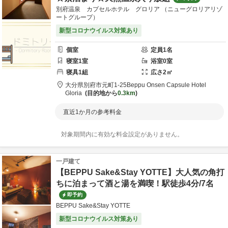
別府温泉 カプセルホテル グロリア （ニューグロリアリゾ
ートグループ）
新型コロナウイルス対策あり
個室
定員
1
名
寝室
1
室
浴室
0
室
寝具
1
組
広さ
2
㎡
大分県
別府市
元町1-25
Beppu Onsen Capsule Hotel
Gloria
目的地から
0.3km
直近1か月の参考料金
対象期間内に有効な料金設定がありません。
一戸建て
【BEPPU Sake&Stay YOTTE】大人気の角打
ちに泊まって酒と湯を満喫！駅徒歩4分/7名
即予約
BEPPU Sake&Stay YOTTE
新型コロナウイルス対策あり