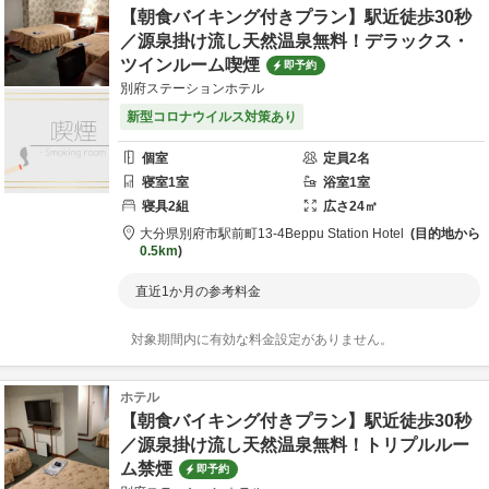
【朝食バイキング付きプラン】駅近徒歩30秒
／源泉掛け流し天然温泉無料！デラックス・
ツインルーム喫煙
即予約
別府ステーションホテル
新型コロナウイルス対策あり
個室
定員
2
名
寝室
1
室
浴室
1
室
寝具
2
組
広さ
24
㎡
大分県
別府市
駅前町13-4
Beppu Station Hotel
目的地から
0.5km
直近1か月の参考料金
対象期間内に有効な料金設定がありません。
ホテル
【朝食バイキング付きプラン】駅近徒歩30秒
／源泉掛け流し天然温泉無料！トリプルルー
ム禁煙
即予約