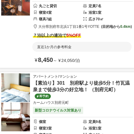
丸ごと貸切
定員
7
名
寝室
4
室
浴室
1
室
寝具
7
組
広さ
70
㎡
大分県
別府市
北浜1丁目1番1号
YOTTE
目的地から
0.4km
７泊以上の連泊で
5
%OFF
直近1か月の参考料金
8,450
¥
～
¥
24,050
/
泊
アパートメント/マンション
【素泊り】301 別府駅より徒歩5分！竹瓦温
泉まで徒歩3分の好立地！ （別府元町）
即予約
カームハウス別府元町
新型コロナウイルス対策あり
個室
定員
9
名
寝室
3
室
浴室
1
室