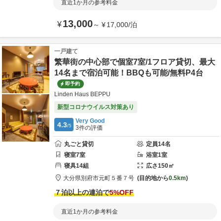
直近1か月の参考料金
13,000
¥
～
¥
17,000
/
泊
一戸建て
繁華街の中心部で個室7室/1フロア貸切、最大
14名まで宿泊可能！BBQも可能/無料P4台
即予約
Linden Haus BEPPU
新型コロナウイルス対策あり
Very Good
4.3
/5
3
件の評価
丸ごと貸切
定員
14
名
寝室
7
室
浴室
1
室
寝具
14
組
広さ
150
㎡
大分県
別府市
元町
５番７号
目的地から
0.5km
７泊以上の連泊で
5
%OFF
直近1か月の参考料金