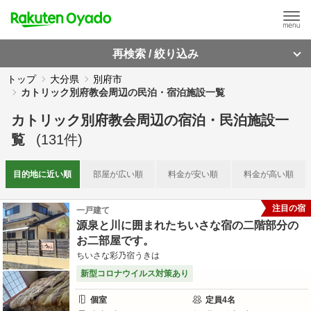
再検索 / 絞り込み
トップ
大分県
別府市
カトリック別府教会周辺の民泊・宿泊施設一覧
カトリック別府教会周辺
の
宿泊・民泊施設一
覧
(
131
件)
目的地に
近い順
部屋が
広い順
料金が
安い順
料金が
高い順
注目の宿
一戸建て
源泉と川に囲まれたちいさな宿の二階部分の
お二部屋です。
ちいさな彩乃宿うきは
新型コロナウイルス対策あり
個室
定員
4
名