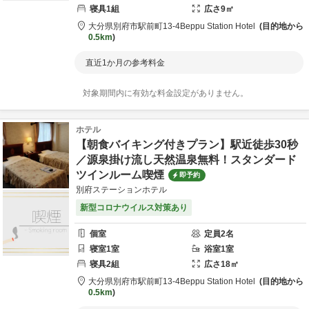
寝具
1
組
広さ
9
㎡
大分県
別府市
駅前町13-4
Beppu Station Hotel
目的地から
0.5km
直近1か月の参考料金
対象期間内に有効な料金設定がありません。
ホテル
【朝食バイキング付きプラン】駅近徒歩30秒
／源泉掛け流し天然温泉無料！スタンダード
ツインルーム喫煙
即予約
別府ステーションホテル
新型コロナウイルス対策あり
個室
定員
2
名
寝室
1
室
浴室
1
室
寝具
2
組
広さ
18
㎡
大分県
別府市
駅前町13-4
Beppu Station Hotel
目的地から
0.5km