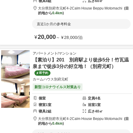
寝具
8
組
広さ
60
㎡
大分県
別府市
元町4-2
Calm House Beppu Motomachi
目
的地から
0.4km
直近1か月の参考料金
20,000
¥
～
¥
28,000
/
泊
アパートメント/マンション
【素泊り】201 別府駅より徒歩5分！竹瓦温
泉まで徒歩3分の好立地！（別府元町）
即予約
カームハウス別府元町
新型コロナウイルス対策あり
個室
定員
4
名
寝室
1
室
浴室
1
室
寝具
2
組
広さ
40
㎡
大分県
別府市
元町4-2
Calm House Beppu Motomachi
目
的地から
0.4km