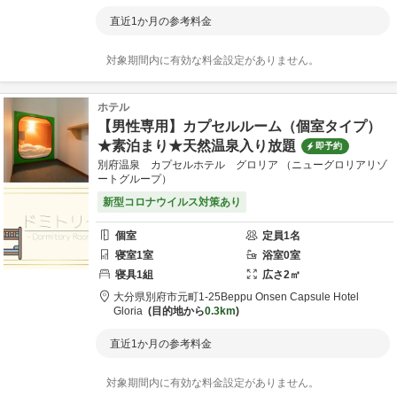
直近1か月の参考料金
対象期間内に有効な料金設定がありません。
ホテル
【男性専用】カプセルルーム（個室タイプ）
★素泊まり★天然温泉入り放題
即予約
別府温泉 カプセルホテル グロリア （ニューグロリアリゾ
ートグループ）
新型コロナウイルス対策あり
個室
定員
1
名
寝室
1
室
浴室
0
室
寝具
1
組
広さ
2
㎡
大分県
別府市
元町1-25
Beppu Onsen Capsule Hotel
Gloria
目的地から
0.3km
直近1か月の参考料金
対象期間内に有効な料金設定がありません。