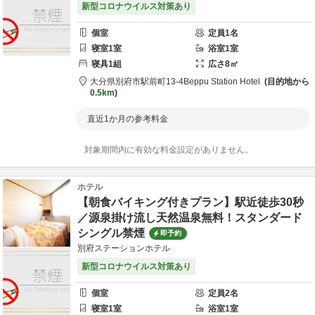
新型コロナウイルス対策あり
個室
定員
1
名
寝室
1
室
浴室
1
室
寝具
1
組
広さ
8
㎡
大分県
別府市
駅前町13-4
Beppu Station Hotel
目的地から
0.5km
直近1か月の参考料金
対象期間内に有効な料金設定がありません。
ホテル
【朝食バイキング付きプラン】駅近徒歩30秒
／源泉掛け流し天然温泉無料！スタンダード
シングル禁煙
即予約
別府ステーションホテル
新型コロナウイルス対策あり
個室
定員
2
名
寝室
1
室
浴室
1
室