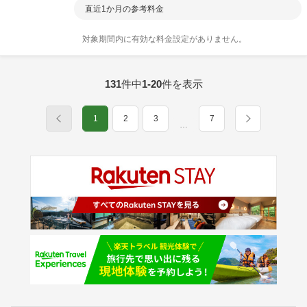
直近1か月の参考料金
対象期間内に有効な料金設定がありません。
131
件中
1-20
件を表示
1
2
3
7
…