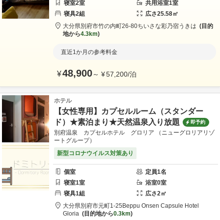
寝室
2
室
共用
浴室
1
室
寝具
2
組
広さ
25.58
㎡
大分県
別府市
竹の内町26-80
ちいさな彩乃宿うきは
目的
地から
4.3km
直近1か月の参考料金
48,900
¥
～
¥
57,200
/
泊
ホテル
【女性専用】カプセルルーム（スタンダー
ド）★素泊まり★天然温泉入り放題
即予約
別府温泉 カプセルホテル グロリア （ニューグロリアリゾ
ートグループ）
新型コロナウイルス対策あり
個室
定員
1
名
寝室
1
室
浴室
0
室
寝具
1
組
広さ
2
㎡
大分県
別府市
元町1-25
Beppu Onsen Capsule Hotel
Gloria
目的地から
0.3km