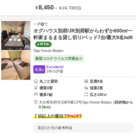
8,450
¥
～
¥
24,700
/
泊
一戸建て
オグハウス別府/JR別府駅からわずか600m/一
軒家まるまる貸し切り/ベッド7台/最大9名/wifi
即予約
Ogu house Beppu
新型コロナウイルス対策あり
Excellent!
4.5
/5
2
件の評価
丸ごと貸切
定員
9
名
寝室
4
室
浴室
2
室
寝具
7
組
広さ
100
㎡
大分県
別府市
元町8番13号
Ogu house Beppu
目的地から
0.5km
７泊以上の連泊で
5
%OFF
直近1か月の参考料金