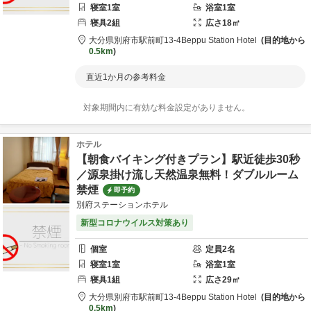
寝室
1
室
浴室
1
室
寝具
2
組
広さ
18
㎡
大分県
別府市
駅前町13-4
Beppu Station Hotel
目的地から
0.5km
直近1か月の参考料金
対象期間内に有効な料金設定がありません。
ホテル
【朝食バイキング付きプラン】駅近徒歩30秒
／源泉掛け流し天然温泉無料！ダブルルーム
禁煙
即予約
別府ステーションホテル
新型コロナウイルス対策あり
個室
定員
2
名
寝室
1
室
浴室
1
室
寝具
1
組
広さ
29
㎡
大分県
別府市
駅前町13-4
Beppu Station Hotel
目的地から
0.5km