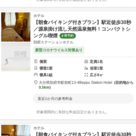
ホテル
【朝食バイキング付きプラン】駅近徒歩30秒
／源泉掛け流し天然温泉無料！コンパクトシ
ングル喫煙
即予約
別府ステーションホテル
新型コロナウイルス対策あり
個室
定員
1
名
寝室
1
室
浴室
1
室
寝具
1
組
広さ
8
㎡
大分県
別府市
駅前町13-4
Beppu Station Hotel
目的地から
0.5km
直近1か月の参考料金
対象期間内に有効な料金設定がありません。
ホテル
【朝食バイキング付きプラン】駅近徒歩30秒