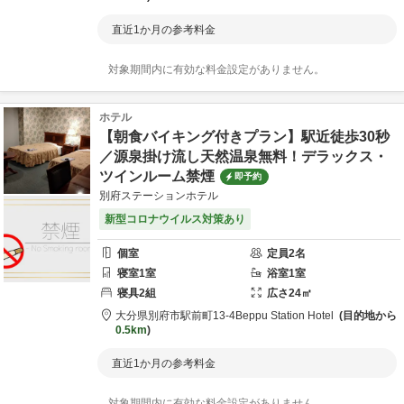
直近1か月の参考料金
対象期間内に有効な料金設定がありません。
ホテル
【朝食バイキング付きプラン】駅近徒歩30秒
／源泉掛け流し天然温泉無料！デラックス・
ツインルーム禁煙
即予約
別府ステーションホテル
新型コロナウイルス対策あり
個室
定員
2
名
寝室
1
室
浴室
1
室
寝具
2
組
広さ
24
㎡
大分県
別府市
駅前町13-4
Beppu Station Hotel
目的地から
0.5km
直近1か月の参考料金
対象期間内に有効な料金設定がありません。