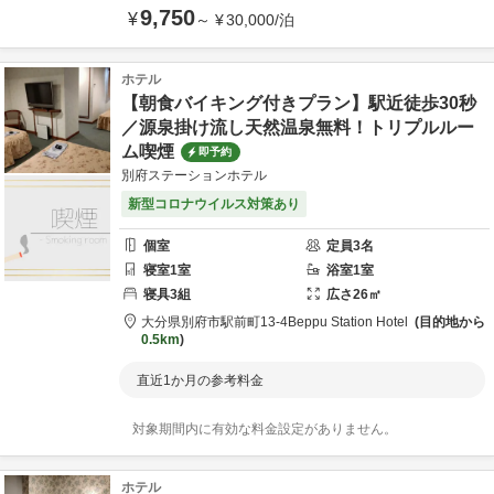
9,750
¥
～
¥
30,000
/
泊
ホテル
【朝食バイキング付きプラン】駅近徒歩30秒
／源泉掛け流し天然温泉無料！トリプルルー
ム喫煙
即予約
別府ステーションホテル
新型コロナウイルス対策あり
個室
定員
3
名
寝室
1
室
浴室
1
室
寝具
3
組
広さ
26
㎡
大分県
別府市
駅前町13-4
Beppu Station Hotel
目的地から
0.5km
直近1か月の参考料金
対象期間内に有効な料金設定がありません。
ホテル