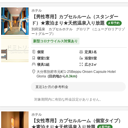
ホテル
【男性専用】カプセルルーム（スタンダー
ド）★素泊まり★天然温泉入り放題
即予約
別府温泉 カプセルホテル グロリア （ニューグロリアリゾ
ートグループ）
新型コロナウイルス対策あり
個室
定員
1
名
寝室
1
室
浴室
0
室
寝具
1
組
広さ
2
㎡
大分県
別府市
元町1-25
Beppu Onsen Capsule Hotel
Gloria
目的地から
0.3km
直近1か月の参考料金
対象期間内に有効な料金設定がありません。
ホテル
【女性専用】カプセルルーム（個室タイプ）
★素泊まり★天然温泉入り放題
即予約