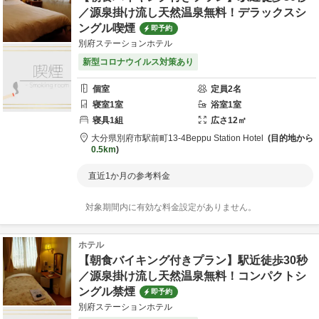
／源泉掛け流し天然温泉無料！デラックスシ
ングル喫煙
即予約
別府ステーションホテル
新型コロナウイルス対策あり
個室
定員
2
名
寝室
1
室
浴室
1
室
寝具
1
組
広さ
12
㎡
大分県
別府市
駅前町13-4
Beppu Station Hotel
目的地から
0.5km
直近1か月の参考料金
対象期間内に有効な料金設定がありません。
ホテル
【朝食バイキング付きプラン】駅近徒歩30秒
／源泉掛け流し天然温泉無料！コンパクトシ
ングル禁煙
即予約
別府ステーションホテル