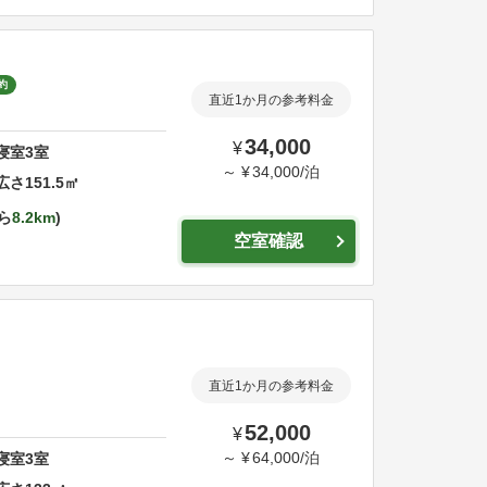
約
直近1か月の参考料金
34,000
¥
寝室
3
室
～
¥
34,000
/
泊
広さ
151.5
㎡
ら
8.2km
空室確認
直近1か月の参考料金
52,000
¥
～
¥
64,000
/
泊
寝室
3
室