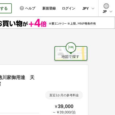
する
ヘルプ
新規登録
ログイン
JPY
JP
徳川家御用達 天
宿
直近1か月の参考料金
39,000
¥
～
¥
39,000
/
泊