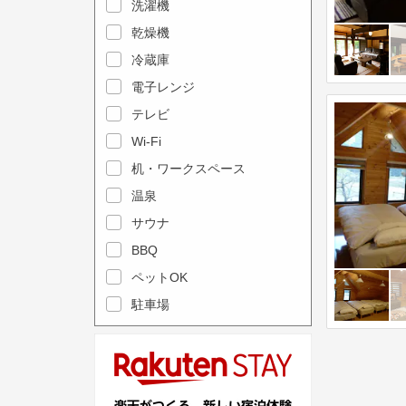
e
洗濯機
l
c
e
乾燥機
a
n
冷蔵庫
l
d
電子レンジ
e
a
テレビ
n
r
Wi-Fi
d
a
机・ワークスペース
a
n
r
温泉
d
a
s
サウナ
n
e
BBQ
d
l
ペットOK
s
e
駐車場
e
c
l
t
e
a
c
d
t