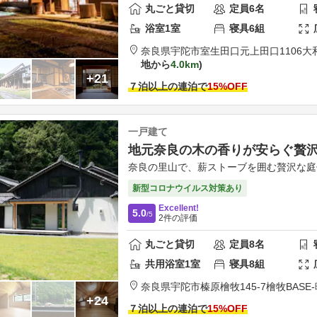
丸ごと貸切
定員
6
名
浴室
1
室
寝具
6
組
奈良県
宇陀市
室生田口元上田口1106
大
地から
4.0km
+21
７泊以上の連泊で
15
%OFF
一戸建て
地元奈良の木の香りが安らぐ贅
奈良の里山で、薪ストーブを囲む贅沢な
新型コロナウイルス対策あり
Excellent!
5.0
/5
2
件の評価
丸ごと貸切
定員
8
名
共用
浴室
1
室
寝具
8
組
奈良県
宇陀市
榛原檜牧145-7
檜牧BASE-
+24
７泊以上の連泊で
15
%OFF