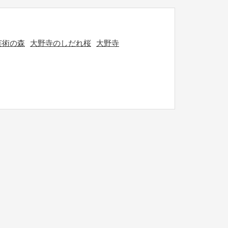
芸術の森
大野寺のしだれ桜
大野寺