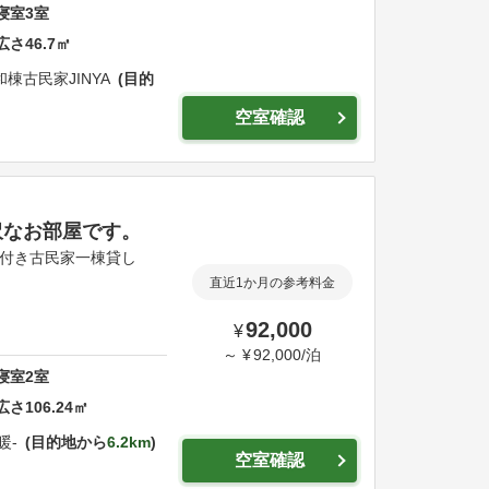
寝室
3
室
広さ
46.7
㎡
和棟古民家JINYA
目的
空室確認
沢なお部屋です。
庭付き古民家一棟貸し
直近1か月の参考料金
92,000
¥
～
¥
92,000
/
泊
寝室
2
室
広さ
106.24
㎡
暖-
目的地から
6.2km
空室確認