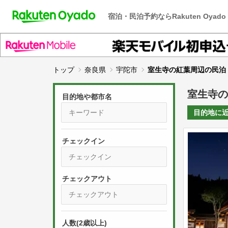
宿泊・民泊予約ならRakuten Oyado
トップ
奈良県
宇陀市
室生寺の紅葉周辺の民泊
室生寺の
目的地や都市名
目的地に
チェックイン
P
r
e
P
s
人数(2歳以上)
r
s