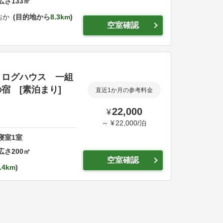
広さ
133
㎡
おか
目的地から
8.3km
空室確認
トログハウス 一組
宿 [素泊まり]
直近1か月の参考料金
22,000
¥
～
¥
22,000
/
泊
寝室
1
室
広さ
200
㎡
空室確認
.4km