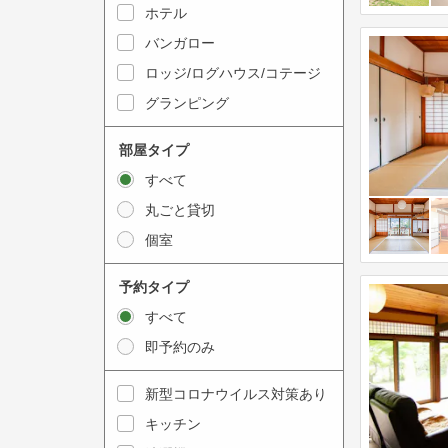
y
ホテル
i
t
n
バンガロー
o
t
ロッジ/ログハウス/コテージ
i
e
グランピング
n
r
t
a
部屋タイプ
e
c
すべて
r
t
丸ごと貸切
a
w
個室
c
i
t
t
予約タイプ
w
h
すべて
i
t
即予約のみ
t
h
h
e
新型コロナウイルス対策あり
t
c
キッチン
h
a