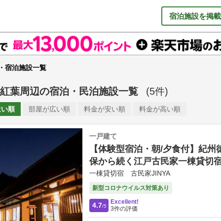
宿泊施設を掲載
・宿泊施設一覧
紅葉周辺
の
宿泊・民泊施設一覧
(
5
件)
近い順
部屋が
広い順
料金が
安い順
料金が
高い順
一戸建て
【体験型宿泊・朝/夕食付】紀州
保から続く江戸古民家一棟貸切
一棟貸切宿 古民家JINYA
新型コロナウイルス対策あり
Excellent!
4.7
/5
3
件の評価