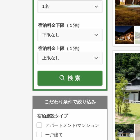
e
t
s
h
s
e
宿泊料金下限（１泊）
t
d
h
o
e
w
宿泊料金上限（１泊）
d
n
o
a
w
r
検索
n
r
a
o
r
w
こだわり条件で絞り込み
r
k
o
e
宿泊施設タイプ
w
y
アパートメント/マンション
k
t
一戸建て
e
o