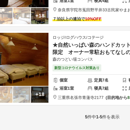
浴室
1
室
寝具
4
組
奈良県
宇陀市
菟田野平井33
古民家やま
+18
７泊以上の連泊で
10
%OFF
ロッジ/ログハウス/コテージ
★自然いっぱい森のハンドカッ
限定 オーナー常駐おもてなしの
森のつどい場コンパス
新型コロナウイルス対策あり
個室
定員
7
名
浴室
1
室
寝具
7
組
+18
三重県
名張市
青蓮寺2177
目的地から
8
5
件中
1-5
件を表示