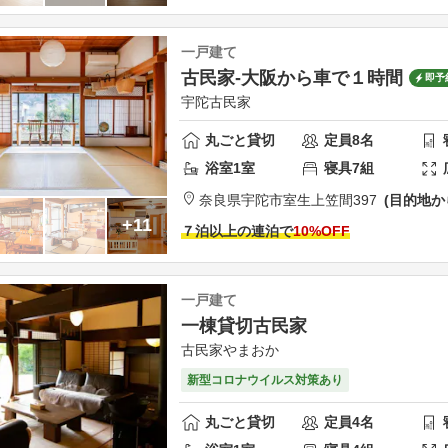
一戸建て
古民家-大阪から車で１時間
即予
宇陀古民家
丸ごと貸切
定員
8
名
浴室
1
室
寝具
7
組
奈良県
宇陀市
室生上笠間397
目的地か
+11
７泊以上の連泊で
10
%OFF
一戸建て
一棟貸切古民家
古民家やまおか
新型コロナウイルス対策あり
丸ごと貸切
定員
4
名