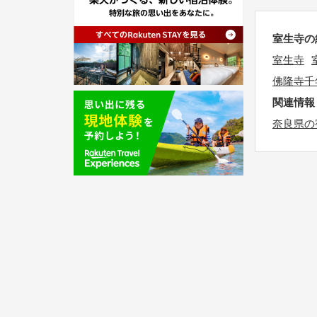
a
a
t
d
室生寺の
e
a
.
室生寺
t
P
佛隆寺千
e
r
関連情報
.
e
奈良県の
P
s
r
s
e
t
s
h
s
e
t
q
h
u
e
e
q
s
u
t
e
i