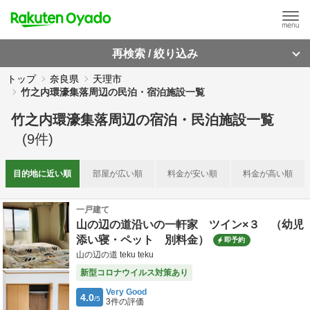
再検索 / 絞り込み
トップ
奈良県
天理市
竹之内環濠集落周辺の民泊・宿泊施設一覧
竹之内環濠集落周辺
の
宿泊・民泊施設一覧
(
9
件)
目的地に
近い順
部屋が
広い順
料金が
安い順
料金が
高い順
一戸建て
山の辺の道沿いの一軒家 ツイン×３ （幼児
添い寝・ペット 別料金）
即予約
山の辺の道 teku teku
新型コロナウイルス対策あり
Very Good
4.0
/5
3
件の評価