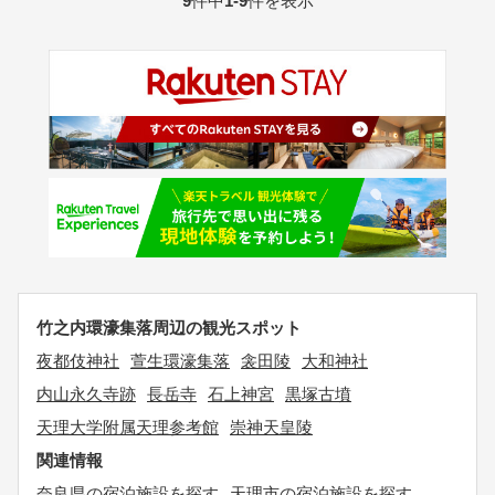
9
件中
1-9
件を表示
竹之内環濠集落周辺の観光スポット
夜都伎神社
萱生環濠集落
衾田陵
大和神社
内山永久寺跡
長岳寺
石上神宮
黒塚古墳
天理大学附属天理参考館
崇神天皇陵
関連情報
奈良県の宿泊施設を探す
天理市の宿泊施設を探す