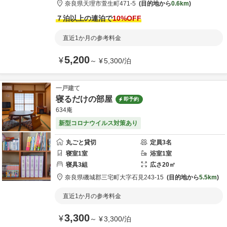
奈良県
天理市
萱生町471-5
目的地から
0.6km
７泊以上の連泊で
10
%OFF
直近1か月の参考料金
5,200
¥
～
¥
5,300
/
泊
一戸建て
寝るだけの部屋
即予約
634庵
新型コロナウイルス対策あり
丸ごと貸切
定員
3
名
寝室
1
室
浴室
1
室
寝具
3
組
広さ
20
㎡
奈良県
磯城郡
三宅町大字石見243-15
目的地から
5.5km
直近1か月の参考料金
3,300
¥
～
¥
3,300
/
泊