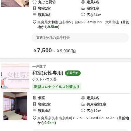
丸ごと貸切
定員
4
名
寝室
1
室
浴室
1
室
寝具
3
組
広さ
34
㎡
奈良県
大和郡山市
柳5丁目62-3
Family Inn 大和郡山
目的
地から
9.5km
直近1か月の参考料金
7,500
¥
～
¥
9,900
/
泊
一戸建て
和室(女性専用)
即予約
ゲストハウス葵
新型コロナウイルス対策あり
個室
定員
4
名
寝室
1
室
共用
浴室
1
室
寝具
4
組
広さ
10
㎡
奈良県
奈良市
南京終町６７９−５
Guest House Aoi
目的地
から
9.9km