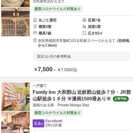
古民家民泊かえるて
新型コロナウイルス対策あり
丸ごと貸切
定員
7
名
寝室
3
室
浴室
1
室
寝具
7
組
広さ
92
㎡
奈良県
橿原市
常盤町101
古民家スペースかえるて
目的地
から
7.6km
直近1か月の参考料金
7,500
¥
～
¥
7,500
/
泊
一戸建て
Family Inn 大和郡山 近鉄郡山徒歩７分・JR郡
山駅徒歩１６分 ※漫画1500冊あり※
即予約
漫画のある家 Private Manga Stay
新型コロナウイルス対策あり
Excellent!
5.0
/5
2
件の評価