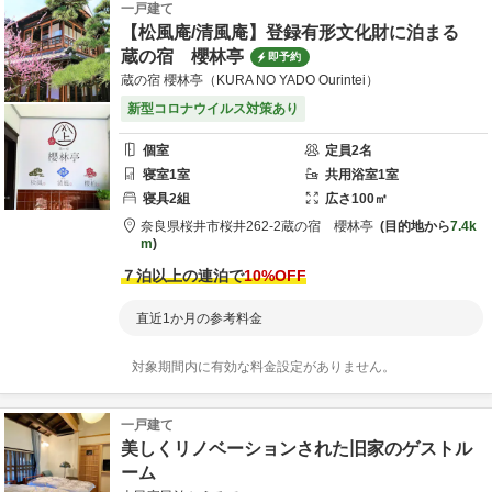
一戸建て
【松風庵/清風庵】登録有形文化財に泊まる
蔵の宿 櫻林亭
即予約
蔵の宿 櫻林亭（KURA NO YADO Ourintei）
新型コロナウイルス対策あり
個室
定員
2
名
寝室
1
室
共用
浴室
1
室
寝具
2
組
広さ
100
㎡
奈良県
桜井市
桜井262-2
蔵の宿 櫻林亭
目的地から
7.4k
m
７泊以上の連泊で
10
%OFF
直近1か月の参考料金
対象期間内に有効な料金設定がありません。
一戸建て
美しくリノベーションされた旧家のゲストル
ーム