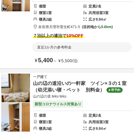
個室
定員
2
名
寝室
1
室
共用
浴室
3
室
寝具
2
組
広さ
9.94
㎡
奈良県
天理市
萱生町471-5
目的地から
0.6km
７泊以上の連泊で
10
%OFF
直近1か月の参考料金
5,400
¥
～
¥
5,500
/
泊
一戸建て
山の辺の道沿いの一軒家 ツイン×３の１室
（幼児添い寝・ペット 別料金）
即予約
山の辺の道 teku teku
新型コロナウイルス対策あり
個室
定員
2
名
寝室
1
室
共用
浴室
3
室
寝具
2
組
広さ
9.94
㎡