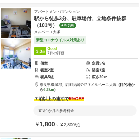
アパートメント/マンション
駅から徒歩3分、駐車場付、立地条件抜群
（101号）
即予約
メルベーユ大塚
新型コロナウイルス対策あり
Good
3.3
/5
7
件の評価
個室
定員
5
名
寝室
2
室
浴室
1
室
寝具
5
組
広さ
30
㎡
奈良県
磯城郡
川西町結崎747-7
メルベーユ大塚
目的地か
ら
6.2km
７泊以上の連泊で
5
%OFF
直近1か月の参考料金
1,800
¥
～
¥
2,800
/
泊