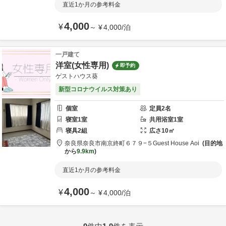
直近1か月の参考料金
4,000
¥
～
¥
4,000
/
泊
一戸建て
洋室(女性専用)
即予約
ゲストハウス葵
新型コロナウイルス対策あり
個室
定員
2
名
寝室
1
室
共用
浴室
1
室
寝具
2
組
広さ
10
㎡
奈良県
奈良市
南京終町６７９−５
Guest House Aoi
目的地
から
9.9km
直近1か月の参考料金
4,000
¥
～
¥
4,000
/
泊