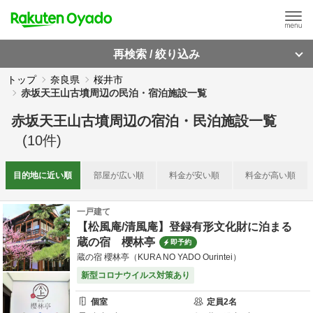
再検索 / 絞り込み
トップ
奈良県
桜井市
赤坂天王山古墳周辺の民泊・宿泊施設一覧
赤坂天王山古墳周辺
の
宿泊・民泊施設一覧
(
10
件)
目的地に
近い順
部屋が
広い順
料金が
安い順
料金が
高い順
一戸建て
【松風庵/清風庵】登録有形文化財に泊まる
蔵の宿 櫻林亭
即予約
蔵の宿 櫻林亭（KURA NO YADO Ourintei）
新型コロナウイルス対策あり
個室
定員
2
名