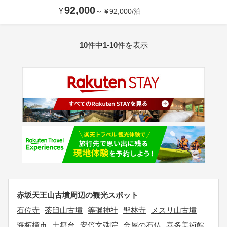
92,000
¥
～
¥
92,000
/
泊
10
件中
1-10
件を表示
赤坂天王山古墳周辺の観光スポット
石位寺
茶臼山古墳
等彌神社
聖林寺
メスリ山古墳
海柘榴市
土舞台
安倍文殊院
金屋の石仏
喜多美術館