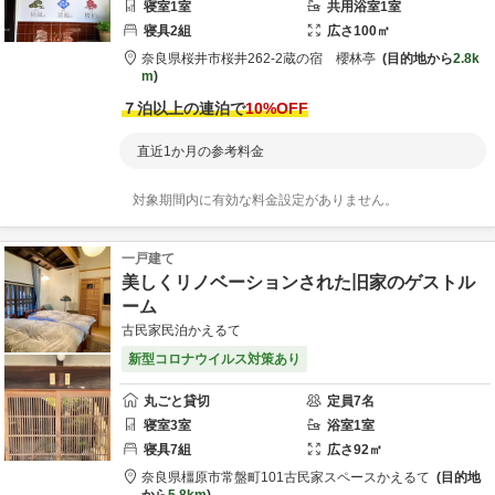
寝室
1
室
共用
浴室
1
室
寝具
2
組
広さ
100
㎡
奈良県
桜井市
桜井262-2
蔵の宿 櫻林亭
目的地から
2.8k
m
７泊以上の連泊で
10
%OFF
直近1か月の参考料金
対象期間内に有効な料金設定がありません。
一戸建て
美しくリノベーションされた旧家のゲストル
ーム
古民家民泊かえるて
新型コロナウイルス対策あり
丸ごと貸切
定員
7
名
寝室
3
室
浴室
1
室
寝具
7
組
広さ
92
㎡
奈良県
橿原市
常盤町101
古民家スペースかえるて
目的地