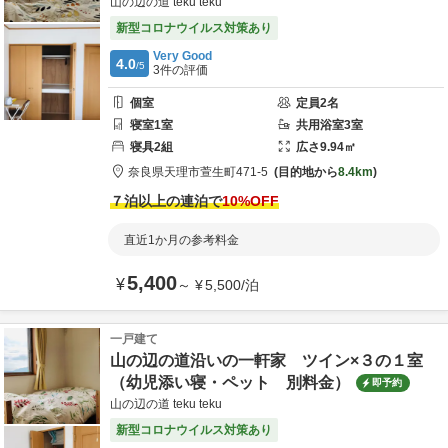
山の辺の道 teku teku
新型コロナウイルス対策あり
Very Good
4.0
/5
3
件の評価
個室
定員
2
名
寝室
1
室
共用
浴室
3
室
寝具
2
組
広さ
9.94
㎡
奈良県
天理市
萱生町471-5
目的地から
8.4km
７泊以上の連泊で
10
%OFF
直近1か月の参考料金
5,400
¥
～
¥
5,500
/
泊
一戸建て
山の辺の道沿いの一軒家 ツイン×３の１室
（幼児添い寝・ペット 別料金）
即予約
山の辺の道 teku teku
新型コロナウイルス対策あり