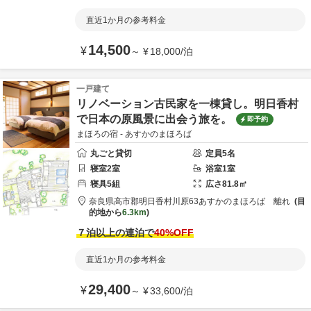
直近1か月の参考料金
14,500
¥
～
¥
18,000
/
泊
一戸建て
リノベーション古民家を一棟貸し。明日香村
で日本の原風景に出会う旅を。
即予約
まほろの宿 - あすかのまほろば
丸ごと貸切
定員
5
名
寝室
2
室
浴室
1
室
寝具
5
組
広さ
81.8
㎡
奈良県
高市郡
明日香村川原63
あすかのまほろば 離れ
目
的地から
6.3km
７泊以上の連泊で
40
%OFF
直近1か月の参考料金
29,400
¥
～
¥
33,600
/
泊