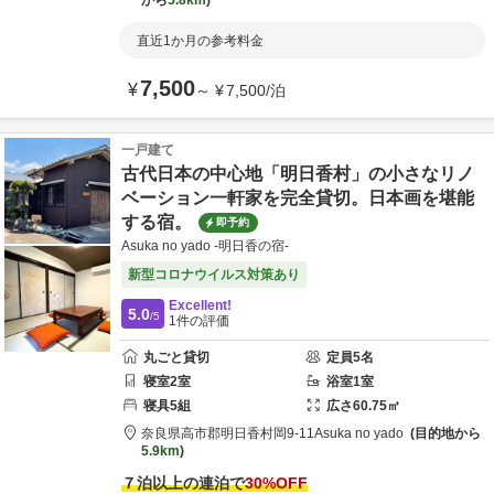
から
5.8km
直近1か月の参考料金
7,500
¥
～
¥
7,500
/
泊
一戸建て
古代日本の中心地「明日香村」の小さなリノ
ベーション一軒家を完全貸切。日本画を堪能
する宿。
即予約
Asuka no yado -明日香の宿-
新型コロナウイルス対策あり
Excellent!
5.0
/5
1
件の評価
丸ごと貸切
定員
5
名
寝室
2
室
浴室
1
室
寝具
5
組
広さ
60.75
㎡
奈良県
高市郡
明日香村岡9-11
Asuka no yado
目的地から
5.9km
７泊以上の連泊で
30
%OFF