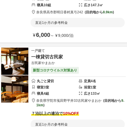
寝具
10
組
広さ
147.3
㎡
奈良県
高市郡
明日香村真弓242
目的地から
8.9km
直近1か月の参考料金
6,000
¥
～
¥
9,000
/
泊
一戸建て
一棟貸切古民家
古民家やまおか
新型コロナウイルス対策あり
丸ごと貸切
定員
4
名
寝室
3
室
浴室
1
室
寝具
4
組
広さ
133
㎡
奈良県
宇陀市
菟田野平井33
古民家やまおか
目的地から
9.
1km
７泊以上の連泊で
10
%OFF
直近1か月の参考料金