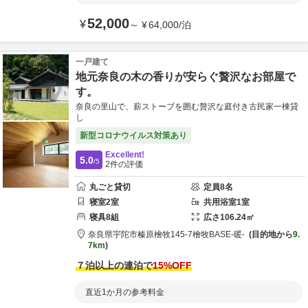
52,000
¥
～
¥
64,000
/
泊
一戸建て
地元奈良の木の香りが安らぐ贅沢なお部屋で
す。
奈良の里山で、薪ストーブを囲む贅沢な庭付き古民家一棟貸
し
新型コロナウイルス対策あり
Excellent!
5.0
/5
2
件の評価
丸ごと貸切
定員
8
名
寝室
2
室
共用
浴室
1
室
寝具
8
組
広さ
106.24
㎡
奈良県
宇陀市
榛原檜牧145-7
檜牧BASE-暖-
目的地から
9.
7km
７泊以上の連泊で
15
%OFF
直近1か月の参考料金