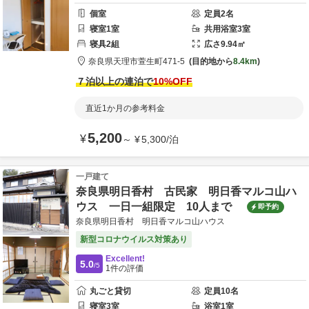
個室
定員
2
名
寝室
1
室
共用
浴室
3
室
寝具
2
組
広さ
9.94
㎡
奈良県
天理市
萱生町471-5
目的地から
8.4km
７泊以上の連泊で
10
%OFF
直近1か月の参考料金
5,200
¥
～
¥
5,300
/
泊
一戸建て
奈良県明日香村 古民家 明日香マルコ山ハ
ウス 一日一組限定 10人まで
即予約
奈良県明日香村 明日香マルコ山ハウス
新型コロナウイルス対策あり
Excellent!
5.0
/5
1
件の評価
丸ごと貸切
定員
10
名
寝室
3
室
浴室
1
室